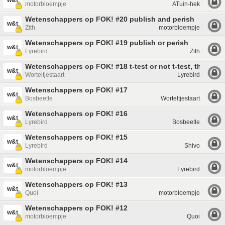
w&t
motorbloempje
ATuin-hek
Wetenschappers op FOK! #20 publish and perish
w&t
Zith
motorbloempje
Wetenschappers op FOK! #19 publish or perish
w&t
Lyrebird
Zith
Wetenschappers op FOK! #18 t-test or not t-test, that is t
w&t
Worteltjestaart
Lyrebird
Wetenschappers op FOK! #17
w&t
Bosbeetle
Worteltjestaart
Wetenschappers op FOK! #16
w&t
Lyrebird
Bosbeetle
Wetenschappers op FOK! #15
w&t
Lyrebird
Shivo
Wetenschappers op FOK! #14
w&t
motorbloempje
Lyrebird
Wetenschappers op FOK! #13
w&t
Quoi
motorbloempje
Wetenschappers op FOK! #12
w&t
motorbloempje
Quoi