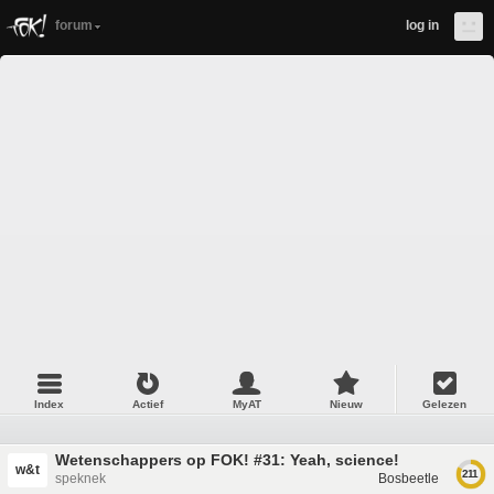
forum
log in
Index
Actief
MyAT
Nieuw
Gelezen
Wetenschappers op FOK! #31: Yeah, science!
w&t
211
speknek
Bosbeetle