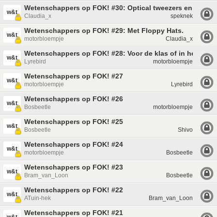
Wetenschappers op FOK! #30: Optical tweezers en chirped
w&t
Claudia_x
speknek
Wetenschappers op FOK! #29: Met Floppy Hats.
w&t
motorbloempje
Claudia_x
Wetenschappers op FOK! #28: Voor de klas of in het lab?
w&t
Lyrebird
motorbloempje
Wetenschappers op FOK! #27
w&t
motorbloempje
Lyrebird
Wetenschappers op FOK! #26
w&t
Bosbeetle
motorbloempje
Wetenschappers op FOK! #25
w&t
Bosbeetle
Shivo
Wetenschappers op FOK! #24
w&t
motorbloempje
Bosbeetle
Wetenschappers op FOK! #23
w&t
Bram_van_Loon
Bosbeetle
Wetenschappers op FOK! #22
w&t
ATuin-hek
Bram_van_Loon
Wetenschappers op FOK! #21