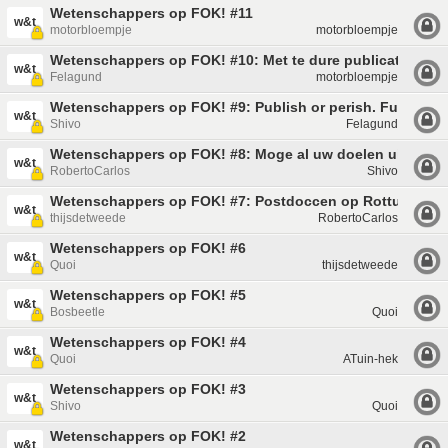
Wetenschappers op FOK! #11
w&t
motorbloempje
motorbloempje
Wetenschappers op FOK! #10: Met te dure publicatiekost
w&t
Felagund
motorbloempje
Wetenschappers op FOK! #9: Publish or perish. Funding o
w&t
Shivo
Felagund
Wetenschappers op FOK! #8: Moge al uw doelen uitkome
w&t
RobertoCarlos
Shivo
Wetenschappers op FOK! #7: Postdoccen op Rottumerpla
w&t
thijsdetweede
RobertoCarlos
Wetenschappers op FOK! #6
w&t
Quoi
thijsdetweede
Wetenschappers op FOK! #5
w&t
Bosbeetle
Quoi
Wetenschappers op FOK! #4
w&t
Quoi
ATuin-hek
Wetenschappers op FOK! #3
w&t
Shivo
Quoi
Wetenschappers op FOK! #2
w&t