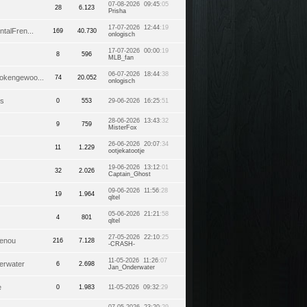
07-08-2026 09:45
:05
28
6.123
Prisha
17-07-2026 12:44
:19
talFren...
169
40.730
onlogisch
17-07-2026 00:00
:19
8
596
MLB_fan
06-07-2026 18:44
:38
okengewoo...
74
20.052
onlogisch
us
0
553
29-06-2026 16:25
:51
28-06-2026 13:43
:32
9
759
MisterFox
26-06-2026 20:07
:34
11
1.229
ootjekatootje
19-06-2026 13:12
:01
32
2.026
Captain_Ghost
09-06-2026 11:56
:28
19
1.964
qltel
05-06-2026 21:21
:58
4
801
qltel
27-05-2026 22:10
:25
enou
216
7.128
-CRASH-
11-05-2026 11:26
:07
erwater
6
2.698
Jan_Onderwater
e
0
1.983
11-05-2026 09:32
:29