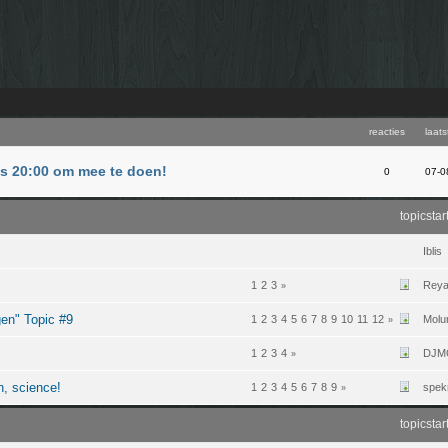
reacties
laats
us 20:00 om mee te doen!
0
07-0
topicstar
Iblis
1
2
3
Rey
»
en" Topic #9
1
2
3
4
5
6
7
8
9
10
11
12
Molu
»
1
2
3
4
DJM
»
, science!
1
2
3
4
5
6
7
8
9
spek
»
topicstar