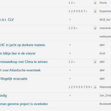
1
2
Perrin
»
1
2
3
4
5
6
7
Experimen
»
m.b.t. CLV
MLB_fan
»
1
2
3
mannenk
»
webbypl
HC in jacht op donkere materie.
qltel
»
 blikje bier in de vriezer
incel
»
imtewedloop met China te winnen
1
2
qltel
»
rt voor Atlantische oversteek
qltel
»
 Mogelijk evacuatie
qltel
»
1
2
3
4
5
6
7
8
9
Watmoetj
»
ordig
Jan_Ond
»
human genome project is overleden
Bosbeetl