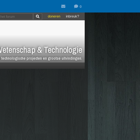
doneren
inbreuk?
etenschap & Technologie
technologische projecten en grootse uitvindingen.