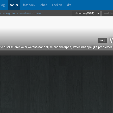
log
forum
fotoboek
chat
zoeken
dm
om een gratis account aan te maken
.
W
W&T
te discussiëren over wetenschappelijke onderwerpen, wetenschappelijke problemen, 