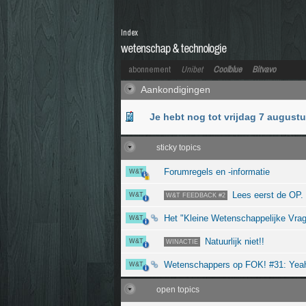
Index
wetenschap & technologie
abonnement
Unibet
Coolblue
Bitvavo
Aankondigingen
Je hebt nog tot vrijdag 7 august
sticky topics
Forumregels en -informatie
W&T
Lees eerst de OP.
W&T
W&T FEEDBACK #2
Het "Kleine Wetenschappelijke Vrag
W&T
Natuurlijk niet!!
W&T
WINACTIE
Wetenschappers op FOK! #31: Yeah
W&T
open topics