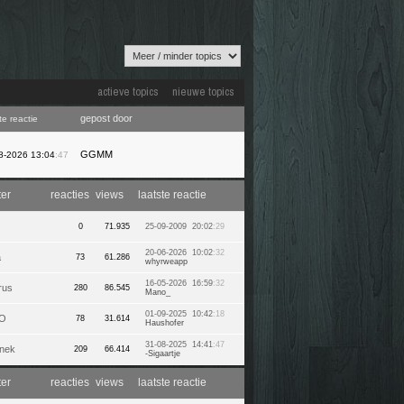
actieve topics
nieuwe topics
gepost door
te reactie
GGMM
8-2026 13:04
:47
ter
reacties
views
laatste reactie
0
71.935
25-09-2009 20:02
:29
20-06-2026 10:02
:32
a
73
61.286
whyrweapp
16-05-2026 16:59
:32
rus
280
86.545
Mano_
01-09-2025 10:42
:18
O
78
31.614
Haushofer
31-08-2025 14:41
:47
nek
209
66.414
-Sigaartje
ter
reacties
views
laatste reactie