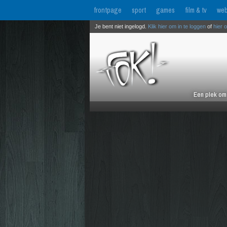
frontpage
sport
games
film & tv
web
Je bent niet ingelogd.
Klik hier om in te loggen
of
hier 
Een plek om 