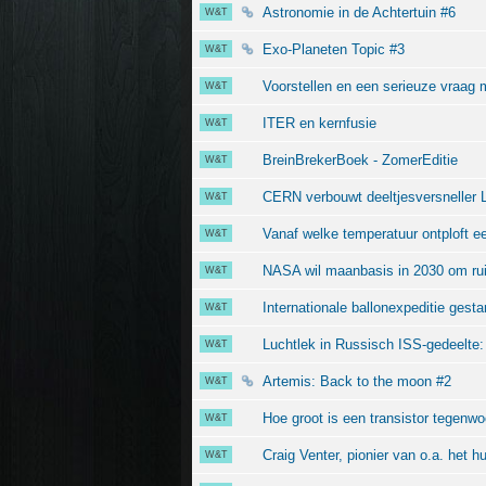
Astronomie in de Achtertuin #6
W&T
Exo-Planeten Topic #3
W&T
Voorstellen en een serieuze vraag 
W&T
ITER en kernfusie
W&T
BreinBrekerBoek - ZomerEditie
W&T
CERN verbouwt deeltjesversneller L
W&T
Vanaf welke temperatuur ontploft een
W&T
NASA wil maanbasis in 2030 om ru
W&T
Internationale ballonexpeditie gesta
W&T
Luchtlek in Russisch ISS‑gedeelte:
W&T
Artemis: Back to the moon #2
W&T
Hoe groot is een transistor tegenwo
W&T
Craig Venter, pionier van o.a. het 
W&T