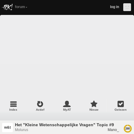
forum
log in
Index
Actief
MyAT
Nieuw
Gelezen
Het "Kleine Wetenschappelijke Vragen" Topic #9
w&t
280
Molurus
Mano_