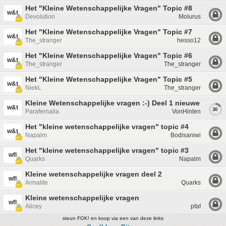
Het "Kleine Wetenschappelijke Vragen" Topic #8
w&t
Devolution
Molurus
Het "Kleine Wetenschappelijke Vragen" Topic #7
w&t
The_stranger
hesso12
Het "Kleine Wetenschappelijke Vragen" Topic #6
w&t
The_stranger
The_stranger
Het "Kleine Wetenschappelijke Vragen" Topic #5
w&t
NiekL
The_stranger
Kleine Wetenschappelijke vragen :-) Deel 1 nieuwe stijl
w&t
30
Parafernalia
VonHinten
Het "kleine wetenschappelijke vragen" topic #4
w&t
Napalm
Bodisaniwi
Het "kleine wetenschappelijke vragen" topic #3
wfl
Quarks
Napalm
Kleine wetenschappelijke vragen deel 2
wfl
Armalite
Quarks
Kleine wetenschappelijke vragen
wfl
Alicey
pfaf
steun FOK! en koop via een van deze links