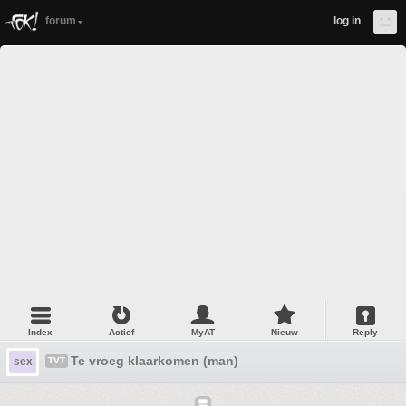
forum
log in
Index
Actief
MyAT
Nieuw
Reply
Te vroeg klaarkomen (man)
sex
TVT