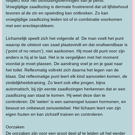
respect voor het uithoudingsvermogen van je penis.
Vroegtijdige zaadlozing is dermate frustrerend dat uit lijfsbehoud
tevoren al de zin en opwinding kan ontbreken. Zo kan
vroegtijdige zaadlozing leiden tot of in combinatie voorkomen
met een erectieprobleem.
Lichamelijk speelt zich het volgende af. De man voelt het punt
waarop de uitstoot van zaad plaatsvindt en dat onafwendbaar is
('point of no return'), niet aankomen. Hij moet dit punt voor zijn
anders is hij al te laat. Het is te vergelijken met het moment
voordat je moet plassen. De aandrang voel je en je gaat naar
het toilet. Reflexmatig voltrekt zich daarna het legen van de
blaas. Dat reflexmatige punt leert elk kind aanvoelen komen, de
zindelijkheidstraining. Zo leert ook elke jongen, bijna
automatisch, bij zijn eerste zaadlozingen herkennen dat er een
zaadlozing aan staat te komen. Hij weet deze dan te
controleren. Dit 'weten' is een samenspel tussen hormonen, en
bewust en onbewust zenuwstelsel. Het lichaam leert van zijn
eigen fouten en kan zichzelf trainen en controleren.
Oorzaken
De oorzaken zijn voor een groot deel af te leiden uit het eerder