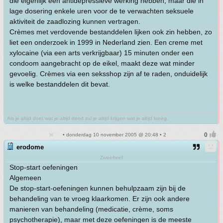
die eigenlijk een antidepressieve werking hebben, maar die in
lage dosering enkele uren voor de te verwachten seksuele
aktiviteit de zaadlozing kunnen vertragen.
Crèmes met verdovende bestanddelen lijken ook zin hebben, zo
liet een onderzoek in 1999 in Nederland zien. Een creme met
xylocaine (via een arts verkrijgbaar) 15 minuten onder een
condoom aangebracht op de eikel, maakt deze wat minder
gevoelig. Crèmes via een seksshop zijn af te raden, onduidelijk
is welke bestanddelen dit bevat.
Als je altijd doet wat je altijd deed zul je altijd krijgen wat je altijd kreeg.
• donderdag 10 november 2005 @ 20:48 • 2
erodome
Zweefteef
Stop-start oefeningen
Algemeen
De stop-start-oefeningen kunnen behulpzaam zijn bij de
behandeling van te vroeg klaarkomen. Er zijn ook andere
manieren van behandeling (medicatie, crème, soms
psychotherapie), maar met deze oefeningen is de meeste