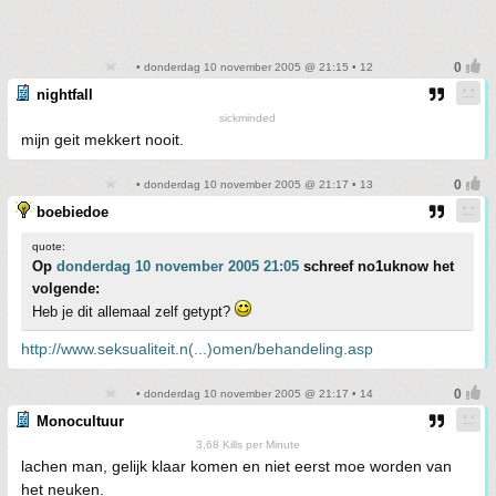
• donderdag 10 november 2005 @ 21:15 • 12
nightfall
sickminded
mijn geit mekkert nooit.
• donderdag 10 november 2005 @ 21:17 • 13
boebiedoe
quote:
Op
donderdag 10 november 2005 21:05
schreef no1uknow het
volgende:
Heb je dit allemaal zelf getypt?
http://www.seksualiteit.n(...)omen/behandeling.asp
• donderdag 10 november 2005 @ 21:17 • 14
Monocultuur
3,68 Kills per Minute
lachen man, gelijk klaar komen en niet eerst moe worden van
het neuken.