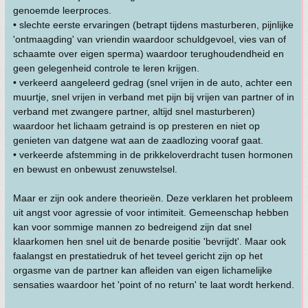
genoemde leerproces.
• slechte eerste ervaringen (betrapt tijdens masturberen, pijnlijke
'ontmaagding' van vriendin waardoor schuldgevoel, vies van of
schaamte over eigen sperma) waardoor terughoudendheid en
geen gelegenheid controle te leren krijgen.
• verkeerd aangeleerd gedrag (snel vrijen in de auto, achter een
muurtje, snel vrijen in verband met pijn bij vrijen van partner of in
verband met zwangere partner, altijd snel masturberen)
waardoor het lichaam getraind is op presteren en niet op
genieten van datgene wat aan de zaadlozing vooraf gaat.
• verkeerde afstemming in de prikkeloverdracht tusen hormonen
en bewust en onbewust zenuwstelsel.
Maar er zijn ook andere theorieën. Deze verklaren het probleem
uit angst voor agressie of voor intimiteit. Gemeenschap hebben
kan voor sommige mannen zo bedreigend zijn dat snel
klaarkomen hen snel uit de benarde positie 'bevrijdt'. Maar ook
faalangst en prestatiedruk of het teveel gericht zijn op het
orgasme van de partner kan afleiden van eigen lichamelijke
sensaties waardoor het 'point of no return' te laat wordt herkend.