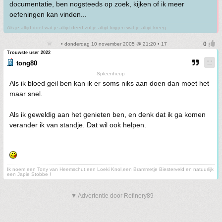
documentatie, ben nogsteeds op zoek, kijken of ik meer
oefeningen kan vinden...
Als je altijd doet wat je altijd deed zul je altijd krijgen wat je altijd kreeg.
• donderdag 10 november 2005 @ 21:20 • 17
Trouwste user 2022
tong80
Spleenheup
Als ik bloed geil ben kan ik er soms niks aan doen dan moet het
maar snel.
Als ik geweldig aan het genieten ben, en denk dat ik ga komen
verander ik van standje. Dat wil ook helpen.
Ik noem een Tony van Heemschut,een Loeki Knol,een Brammetje Biesterveld en natuurlijk
een Japie Stobbe !
▼ Advertentie door Refinery89