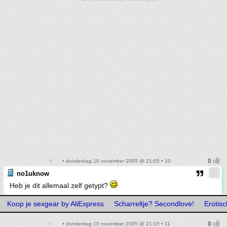
• donderdag 10 november 2005 @ 21:05 • 10
no1uknow
Heb je dit allemaal zelf getypt?
Koop je sexgear by AliExpress
Scharreltje? Secondlove!
Erotisc
• donderdag 10 november 2005 @ 21:15 • 11