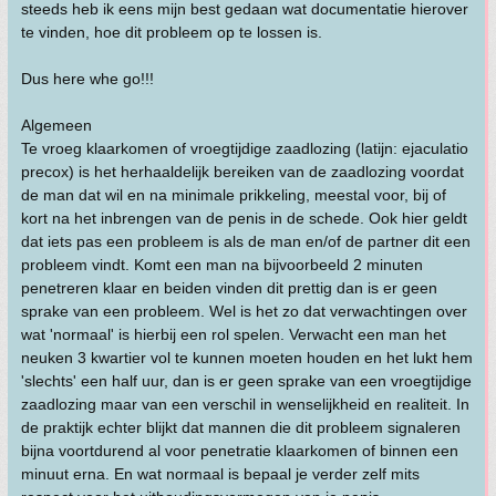
steeds heb ik eens mijn best gedaan wat documentatie hierover
te vinden, hoe dit probleem op te lossen is.
Dus here whe go!!!
Algemeen
Te vroeg klaarkomen of vroegtijdige zaadlozing (latijn: ejaculatio
precox) is het herhaaldelijk bereiken van de zaadlozing voordat
de man dat wil en na minimale prikkeling, meestal voor, bij of
kort na het inbrengen van de penis in de schede. Ook hier geldt
dat iets pas een probleem is als de man en/of de partner dit een
probleem vindt. Komt een man na bijvoorbeeld 2 minuten
penetreren klaar en beiden vinden dit prettig dan is er geen
sprake van een probleem. Wel is het zo dat verwachtingen over
wat 'normaal' is hierbij een rol spelen. Verwacht een man het
neuken 3 kwartier vol te kunnen moeten houden en het lukt hem
'slechts' een half uur, dan is er geen sprake van een vroegtijdige
zaadlozing maar van een verschil in wenselijkheid en realiteit. In
de praktijk echter blijkt dat mannen die dit probleem signaleren
bijna voortdurend al voor penetratie klaarkomen of binnen een
minuut erna. En wat normaal is bepaal je verder zelf mits