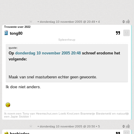
• donderdag 10 november 2005 @ 20:49 • 4
Trouwste user 2022
tong80
Spleenheup
quote:
Op
donderdag 10 november 2005 20:48
schreef erodome het
volgende:
Maak van snel masturberen echter geen gewoonte.
Ik doe niet anders.
Ik noem een Tony van Heemschut,een Loeki Knol,een Brammetje Biesterveld en natuurlijk
een Japie Stobbe !
• donderdag 10 november 2005 @ 20:50 • 5
boebiedoe