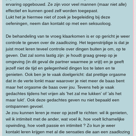
ervaring opgebouwd. Ze zijn voor veel mannen (maar niet alle)
effectief en kunnen goed zelf worden toegepast.
Lukt het je hiermee niet of zoek je begeleiding bij deze
oefeningen, neem dan kontakt op met een seksuoloog.
De behandeling van te vroeg klaarkomen is er op gericht je weer
controle te geven over de zaadlozing. Het tegenstrijdige is dat je
juist moet leren teveel controle over dingen buiten je om, op te
geven. Dat zal soms lastig zijn: je houdt graag greep op je
omgeving (in dit geval de partner waarmee je vrijt) en je geeft
jezelf niet de tijd en gelegenheid dingen los te laten en te
genieten. Ook ben je te vaak doelgericht: dat prettige orgasme
dat in de verte lonkt maar waarover je niet meer de baas bent
maar het orgasme de baas over jou. Tevens heb je vaak
gedachtes tijdens het vrijen als 'het zal me lukken' of 'als het
maar lukt'. Ook deze gedachtes geven nu niet bepaald een
ontspannen gevoel.
Je zou kunnen leren je meer op jezelf te richten: wil ik genieten,
wil ik intimiteit met de ander, wat voel ik, hoe voelt lichamelijke
opwinding, hoe voelt passie en intimiteit ? Zo kun je weer
kontakt leren krijgen met al die sensaties die aan een zaadlozing