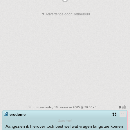
▼ Advertentie door Refinery89
• donderdag 10 november 2005 @ 20:46 • 1
erodome
Zweefteef
Aangezien ik hierover toch best wel wat vragen langs zie komen