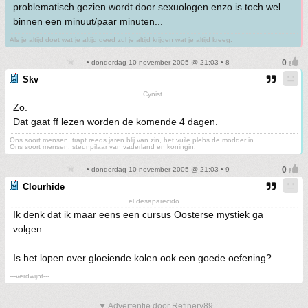
problematisch gezien wordt door sexuologen enzo is toch wel
binnen een minuut/paar minuten...
Als je altijd doet wat je altijd deed zul je altijd krijgen wat je altijd kreeg.
• donderdag 10 november 2005 @ 21:03 • 8
Skv
Cynist.
Zo.
Dat gaat ff lezen worden de komende 4 dagen.
Ons soort mensen, trapt reeds jaren blij van zin, het vuile plebs de modder in.
Ons soort mensen, steunpilaar van vaderland en koningin.
• donderdag 10 november 2005 @ 21:03 • 9
Clourhide
el desaparecido
Ik denk dat ik maar eens een cursus Oosterse mystiek ga
volgen.
Is het lopen over gloeiende kolen ook een goede oefening?
---verdwijnt---
▼ Advertentie door Refinery89