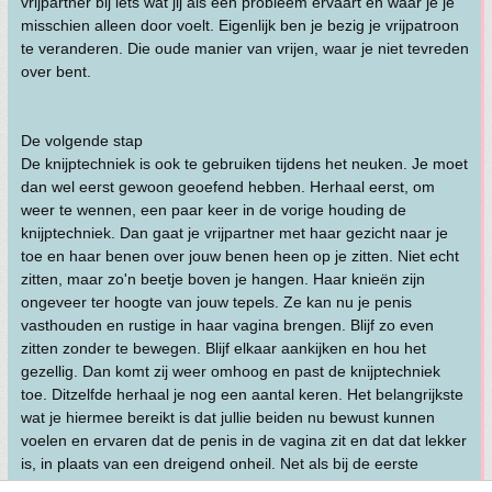
vrijpartner bij iets wat jij als een probleem ervaart en waar je je
misschien alleen door voelt. Eigenlijk ben je bezig je vrijpatroon
te veranderen. Die oude manier van vrijen, waar je niet tevreden
over bent.
De volgende stap
De knijptechniek is ook te gebruiken tijdens het neuken. Je moet
dan wel eerst gewoon geoefend hebben. Herhaal eerst, om
weer te wennen, een paar keer in de vorige houding de
knijptechniek. Dan gaat je vrijpartner met haar gezicht naar je
toe en haar benen over jouw benen heen op je zitten. Niet echt
zitten, maar zo'n beetje boven je hangen. Haar knieën zijn
ongeveer ter hoogte van jouw tepels. Ze kan nu je penis
vasthouden en rustige in haar vagina brengen. Blijf zo even
zitten zonder te bewegen. Blijf elkaar aankijken en hou het
gezellig. Dan komt zij weer omhoog en past de knijptechniek
toe. Ditzelfde herhaal je nog een aantal keren. Het belangrijkste
wat je hiermee bereikt is dat jullie beiden nu bewust kunnen
voelen en ervaren dat de penis in de vagina zit en dat dat lekker
is, in plaats van een dreigend onheil. Net als bij de eerste
knijptechniek-oefening, ga je nu de tijd dat de penis in de vagina