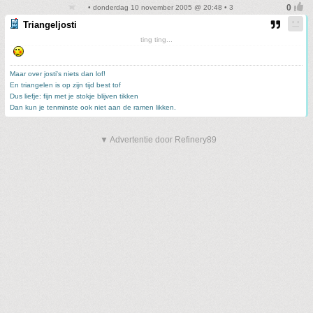
• donderdag 10 november 2005 @ 20:48 • 3
Triangeljosti
ting ting...
Maar over josti's niets dan lof!
En triangelen is op zijn tijd best tof
Dus liefje: fijn met je stokje blijven tikken
Dan kun je tenminste ook niet aan de ramen likken.
▼ Advertentie door Refinery89