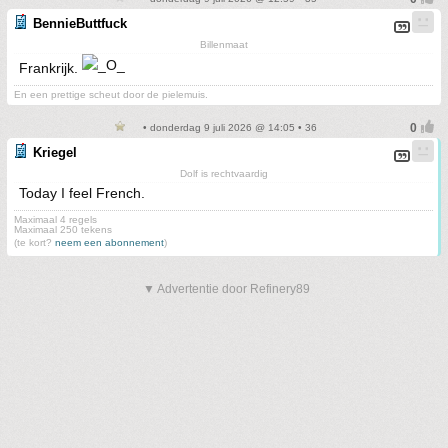
BennieButtfuck
Billenmaat
Frankrijk.
En een prettige scheut door de pielemuis.
• donderdag 9 juli 2026 @ 14:05 • 36
Kriegel
Dolf is rechtvaardig
Today I feel French.
Maximaal 4 regels
Maximaal 250 tekens
(te kort?
neem een abonnement
)
▼ Advertentie door Refinery89