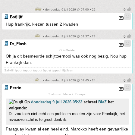
• donderdag 9 juli 2026 @ 07:00 • 22
Bofjijff
Hup frankrijk, kiezen tussen 2 kwaden
• donderdag 9 juli 2026 @ 09:37 • 23
Dr_Flash
CoinMeister
Oh ja dit besmeurde schijttoernooi was ook nog bezig. Nou hup
Frankrijk dan.
Salivili hipput tupput tapput äppyt tipput hilijalleen
• donderdag 9 juli 2026 @ 09:45 • 24
Perrin
Toekomst. Made in Europe.
Op
donderdag 9 juli 2026 05:22
schreef
BlaZ
het
volgende:
Dit zou toch niet echt een probleem moeten zijn voor Frankrijk, het
niveauverschil is te groot denk ik.
Paraguay kwam al een heel eind. Marokko heeft een gevaarlijke