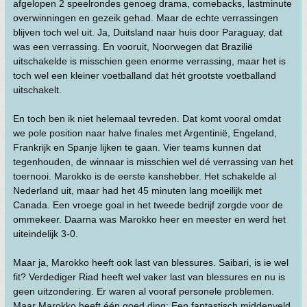
afgelopen 2 speelrondes genoeg drama, comebacks, lastminute
overwinningen en gezeik gehad. Maar de echte verrassingen
blijven toch wel uit. Ja, Duitsland naar huis door Paraguay, dat
was een verrassing. En vooruit, Noorwegen dat Brazilië
uitschakelde is misschien geen enorme verrassing, maar het is
toch wel een kleiner voetballand dat hét grootste voetballand
uitschakelt.
En toch ben ik niet helemaal tevreden. Dat komt vooral omdat
we pole position naar halve finales met Argentinië, Engeland,
Frankrijk en Spanje lijken te gaan. Vier teams kunnen dat
tegenhouden, de winnaar is misschien wel dé verrassing van het
toernooi. Marokko is de eerste kanshebber. Het schakelde al
Nederland uit, maar had het 45 minuten lang moeilijk met
Canada. Een vroege goal in het tweede bedrijf zorgde voor de
ommekeer. Daarna was Marokko heer en meester en werd het
uiteindelijk 3-0.
Maar ja, Marokko heeft ook last van blessures. Saibari, is ie wel
fit? Verdediger Riad heeft wel vaker last van blessures en nu is
geen uitzondering. Er waren al vooraf personele problemen.
Maar Marokko heeft één goed ding: Een fantastisch middenveld.