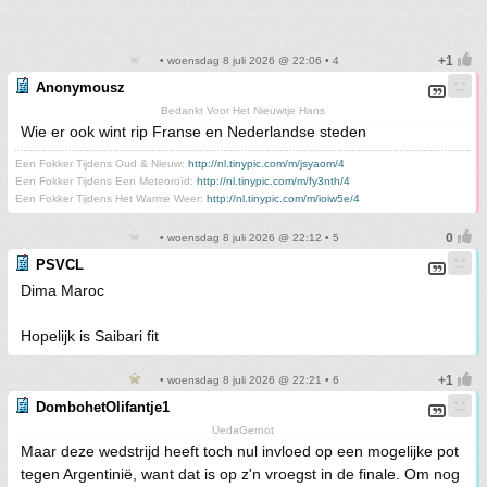
• woensdag 8 juli 2026 @ 22:06 • 4
Anonymousz
Bedankt Voor Het Nieuwtje Hans
Wie er ook wint rip Franse en Nederlandse steden
Een Fokker Tijdens Oud & Nieuw:
http://nl.tinypic.com/m/jsyaom/4
Een Fokker Tijdens Een Meteoroïd:
http://nl.tinypic.com/m/fy3nth/4
Een Fokker Tijdens Het Warme Weer:
http://nl.tinypic.com/m/ioiw5e/4
• woensdag 8 juli 2026 @ 22:12 • 5
PSVCL
Dima Maroc
Hopelijk is Saibari fit
• woensdag 8 juli 2026 @ 22:21 • 6
DombohetOlifantje1
UedaGernot
Maar deze wedstrijd heeft toch nul invloed op een mogelijke pot
tegen Argentinië, want dat is op z'n vroegst in de finale. Om nog