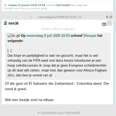
Op
vrijdag 15 januari 2016 23:58
schreef
Ajacied422
het volgende:
Feitelijk heeft Shreyas gewoon gelijk.
• woensdag 8 juli 2026 @ 22:54 • 12
hhh38
Duistere driften en afgoderij
Op
woensdag 8 juli 2026 22:53
schreef
Shreyas
het
volgende:
[..]
Dat klopt en partijdigheid is wat ver gezocht, maar het is wel
onhandig van de FIFA want met deze keuze introduceer je een
hoop zeikdiscussies.Ik snap dat je geen Europese scheidsrechter
op dit duel wilt zetten, maar kies dan gewoon voor Alireza Faghani
ofzo, dan ben je overal van af.
Of die gast uit El Salvador die Zwitserland - Colombia deed. Die
vond ik goed.
Wel een beetje snel na elkaar.
▼ Advertentie door Refinery89