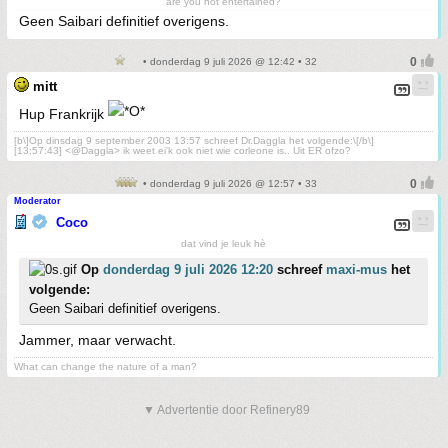
are you not entertained?
Geen Saibari definitief overigens.
• donderdag 9 juli 2026 @ 12:42 • 32
mitt
Hup Frankrijk
[b\]Op dinsdag 9 september 2003 13:57 schreef Dr.Daggla het volgende:\[/b\]
[13:57:43] <@Daggla> ik weet ei'k ook niet wie corleone is.. Uit ER ofzo?
• donderdag 9 juli 2026 @ 12:57 • 33
Moderator
Coco
dat vind je leuk hè
Op
donderdag 9 juli 2026 12:20
schreef
maxi-mus
het
volgende:
Geen Saibari definitief overigens.
Jammer, maar verwacht.
What can change the nature of a man?
▼ Advertentie door Refinery89