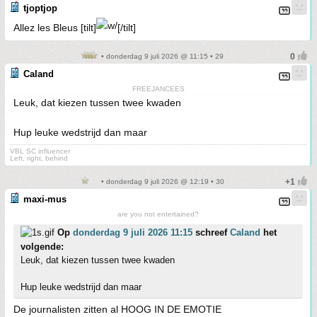
tjoptjop
Allez les Bleus [tilt]
[/tilt]
• donderdag 9 juli 2026 @ 11:15 • 29
Caland
FREEJANCEES
Leuk, dat kiezen tussen twee kwaden
Hup leuke wedstrijd dan maar
VBL SC influencer
Left, right, behind
• donderdag 9 juli 2026 @ 12:19 • 30
maxi-mus
are you not entertained?
Op
donderdag 9 juli 2026 11:15
schreef
Caland
het
volgende:
Leuk, dat kiezen tussen twee kwaden
Hup leuke wedstrijd dan maar
De journalisten zitten al HOOG IN DE EMOTIE