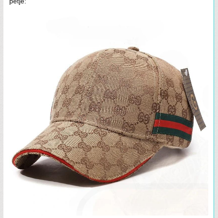
petje: