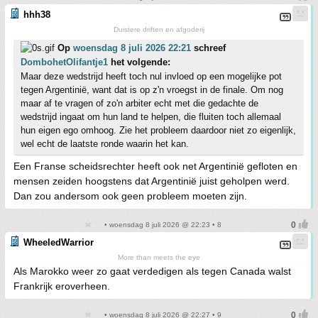
hhh38
Duistere driften en afgoderij
Op
woensdag 8 juli 2026 22:21
schreef
DombohetOlifantje1
het volgende:
Maar deze wedstrijd heeft toch nul invloed op een mogelijke pot
tegen Argentinië, want dat is op z'n vroegst in de finale. Om nog
maar af te vragen of zo'n arbiter echt met die gedachte de
wedstrijd ingaat om hun land te helpen, die fluiten toch allemaal
hun eigen ego omhoog. Zie het probleem daardoor niet zo eigenlijk,
wel echt de laatste ronde waarin het kan.
Een Franse scheidsrechter heeft ook net Argentinië gefloten en
mensen zeiden hoogstens dat Argentinië juist geholpen werd.
Dan zou andersom ook geen probleem moeten zijn.
• woensdag 8 juli 2026 @ 22:23 • 8
WheeledWarrior
More than meets the eye
Als Marokko weer zo gaat verdedigen als tegen Canada walst
Frankrijk eroverheen.
• woensdag 8 juli 2026 @ 22:27 • 9