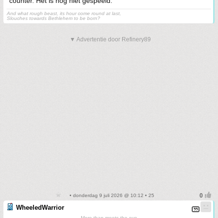
counter. Het is nog niet gespeeld.
And what rough beast, its hour come round at last,
Slouches towards Bethlehem to be born?
▼ Advertentie door Refinery89
• donderdag 9 juli 2026 @ 10:12 • 25
WheeledWarrior
More than meets the eye