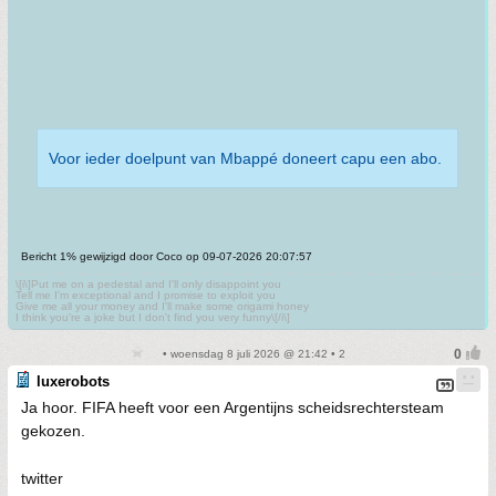
Voor ieder doelpunt van Mbappé doneert capu een abo.
Bericht 1% gewijzigd door Coco op 09-07-2026 20:07:57
\[i\]Put me on a pedestal and I'll only disappoint you
Tell me I'm exceptional and I promise to exploit you
Give me all your money and I'll make some origami honey
I think you're a joke but I don't find you very funny\[/i\]
• woensdag 8 juli 2026 @ 21:42 • 2
luxerobots
Ja hoor. FIFA heeft voor een Argentijns scheidsrechtersteam
gekozen.
twitter