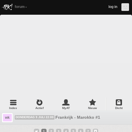
forum
log in
Index
Actief
MyAT
Nieuw
Dicht
Frankrijk - Marokko #1
wk
DONDERDAG 9 JULI 22:00
1
2
3
4
5
6
7