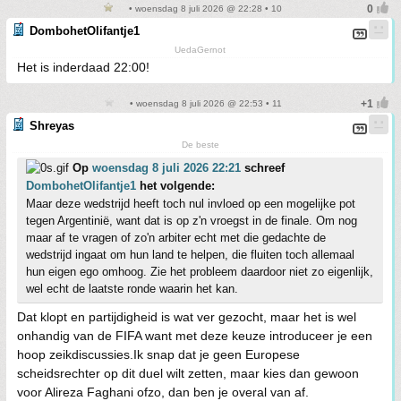
• woensdag 8 juli 2026 @ 22:28 • 10
DombohetOlifantje1
UedaGernot
Het is inderdaad 22:00!
• woensdag 8 juli 2026 @ 22:53 • 11
Shreyas
De beste
Op
woensdag 8 juli 2026 22:21
schreef
DombohetOlifantje1
het volgende:
Maar deze wedstrijd heeft toch nul invloed op een mogelijke pot
tegen Argentinië, want dat is op z'n vroegst in de finale. Om nog
maar af te vragen of zo'n arbiter echt met die gedachte de
wedstrijd ingaat om hun land te helpen, die fluiten toch allemaal
hun eigen ego omhoog. Zie het probleem daardoor niet zo eigenlijk,
wel echt de laatste ronde waarin het kan.
Dat klopt en partijdigheid is wat ver gezocht, maar het is wel
onhandig van de FIFA want met deze keuze introduceer je een
hoop zeikdiscussies.Ik snap dat je geen Europese
scheidsrechter op dit duel wilt zetten, maar kies dan gewoon
voor Alireza Faghani ofzo, dan ben je overal van af.