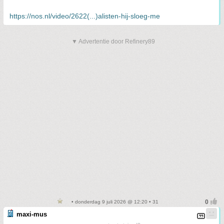
https://nos.nl/video/2622(...)alisten-hij-sloeg-me
▼ Advertentie door Refinery89
• donderdag 9 juli 2026 @ 12:20 • 31
maxi-mus