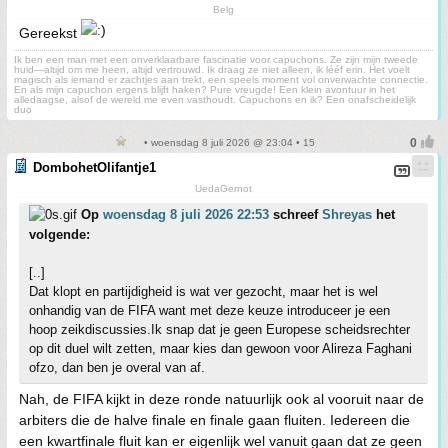
Belg
Gereekst
Ik ben een man met een onverklaarbare fascinatie voor capuchons. Ze zijn mijn tweede
huid—altijd om me heen, altijd vertrouwd. Ik draag ze niet alleen, ik lééf erin. Het voelt
magisch als iemand er zachtjes aan trekt, een speels moment vol onverwachte connectie.
En als mijn capuchon ergens blijft haken? Pure vreugde! Een klein avontuur in het
alledaagse, alsof de wereld me even vasthoudt. Capuchons en ik? Een onafscheidelijk
duo
• woensdag 8 juli 2026 @ 23:04 • 15
DombohetOlifantje1
UedaGernot
Op
woensdag 8 juli 2026 22:53
schreef
Shreyas
het
volgende:
[..]
Dat klopt en partijdigheid is wat ver gezocht, maar het is wel
onhandig van de FIFA want met deze keuze introduceer je een
hoop zeikdiscussies.Ik snap dat je geen Europese scheidsrechter
op dit duel wilt zetten, maar kies dan gewoon voor Alireza Faghani
ofzo, dan ben je overal van af.
Nah, de FIFA kijkt in deze ronde natuurlijk ook al vooruit naar de
arbiters die de halve finale en finale gaan fluiten. Iedereen die
een kwartfinale fluit kan er eigenlijk wel vanuit gaan dat ze geen