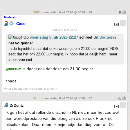
• donderdag 9 juli 2026 @ 00:02 • 16
Moderator
Coco
dat vind je leuk hè
Op
woensdag 8 juli 2026 22:27
schreef
BillDauterive
het volgende:
In de topictitel staat dat deze wedstrijd om 21.00 uur begint. NOS
zegt dat het om 22.00 uur begint. Ik hoop dat je gelijk hebt, maar
vrees van niet.
dacht ook dat deze om 21:00 begint.
@maxi-mus
chaos
What can change the nature of a man?
• donderdag 9 juli 2026 @ 00:02 • 17
DrDentz
Ik gun het al dat rellende uitschot in NL niet, maar het zou wel
een wereldprestatie van die ploeg zijn als ze ook Frankrijk
uitschakeken. Daar neem ik mijn petje dan diep voor af. Dit