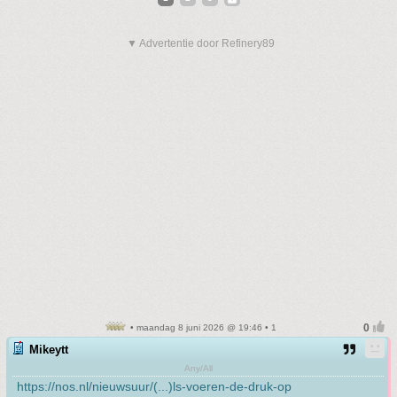
▼ Advertentie door Refinery89
• maandag 8 juni 2026 @ 19:46 • 1
Mikeytt
Any/All
https://nos.nl/nieuwsuur/(...)ls-voeren-de-druk-op