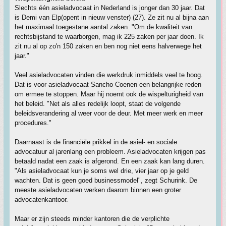
Slechts één asieladvocaat in Nederland is jonger dan 30 jaar. Dat
is Demi van Elp(opent in nieuw venster) (27). Ze zit nu al bijna aan
het maximaal toegestane aantal zaken. "Om de kwaliteit van
rechtsbijstand te waarborgen, mag ik 225 zaken per jaar doen. Ik
zit nu al op zo'n 150 zaken en ben nog niet eens halverwege het
jaar."
Veel asieladvocaten vinden die werkdruk inmiddels veel te hoog.
Dat is voor asieladvocaat Sancho Coenen een belangrijke reden
om ermee te stoppen. Maar hij noemt ook de wispelturigheid van
het beleid. "Net als alles redelijk loopt, staat de volgende
beleidsverandering al weer voor de deur. Met meer werk en meer
procedures."
Daarnaast is de financiële prikkel in de asiel- en sociale
advocatuur al jarenlang een probleem. Asieladvocaten krijgen pas
betaald nadat een zaak is afgerond. En een zaak kan lang duren.
"Als asieladvocaat kun je soms wel drie, vier jaar op je geld
wachten. Dat is geen goed businessmodel", zegt Schurink. De
meeste asieladvocaten werken daarom binnen een groter
advocatenkantoor.
Maar er zijn steeds minder kantoren die de verplichte