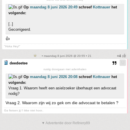
Op
maandag 8 juni 2026 20:49
schreef
Kottnauer
het
volgende:
[..]
Gecorrigeerd.
👍
"Hoka Hey!"
• maandag 8 juni 2026 @ 20:55 • 21
deedeetee
rustig doorgaan met ademhalen
Op
maandag 8 juni 2026 20:08
schreef
Kottnauer
het
volgende:
Vraag 1. Waarom heeft een asielzoeker überhaupt een advocaat
nodig?
Vraag 2. Waarom zijn wij zo gek om die advocaat te betalen ?
Ga fietsen jij !! ikke niet hoor..
▼ Advertentie door Refinery89