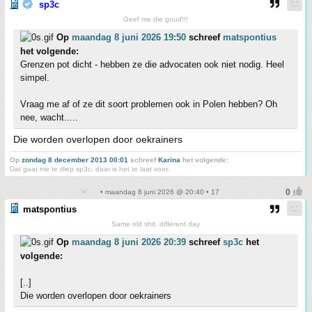
sp3c
Geef me die goud!!!
Op
maandag 8 juni 2026 19:50
schreef
matspontius
het volgende:
Grenzen pot dicht - hebben ze die advocaten ook niet nodig. Heel
simpel.
Vraag me af of ze dit soort problemen ook in Polen hebben? Oh
nee, wacht.....
Die worden overlopen door oekrainers
Op
zondag 8 december 2013 00:01
schreef
Karina
het volgende:
Dat gaat me te diep sp3c, daar is het te laat voor.
• maandag 8 juni 2026 @ 20:40 • 17
matspontius
Same old shit, different day
Op
maandag 8 juni 2026 20:39
schreef
sp3c
het
volgende:
[..]
Die worden overlopen door oekrainers