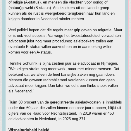
of religie (A-status), en mensen die vluchten voor oorlog of
(natuur)geweld (B-status). Asielzoekers uit de tweede groep
kunnen als de rust is weergekeerd terugkeren naar hun land en
krijgen daardoor in Nederland minder rechten.
Veel politici hopen dat die regels meer grip geven op migratie. Maar
er is ook veel scepsis. Vanwege het tweestatusstelsel verwachten
advocaten juist nog meer procedures; asielzoekers zullen een
eventuele B-status willen aanvechten en in aanmerking willen
komen voor een A-status.
Henrike Schurink is bijna zestien jaar asieladvocaat in Nijmegen.
"We krijgen straks nog meer werk, maar met minder mensen. Dat
betekent dat we alleen de heel kansrijke zaken nog gaan doen.
Mensen die gewoon rechtsbijstand verdienen kunnen dan geen
advocaat meer krijgen. Dan laten we echt een flinke steek vallen
als Nederland."
Ruim 30 procent van de geregistreerde asieladvocaten is inmiddels
ouder dan 60 jaar, die zullen binnen een paar jaar stoppen, blijkt uit
cijfers van de Raad voor Rechtsbijstand. In 2019 waren er 463
asieladvocaten in Nederland, in 2025 nog 371.
Wispelturigheid beleid