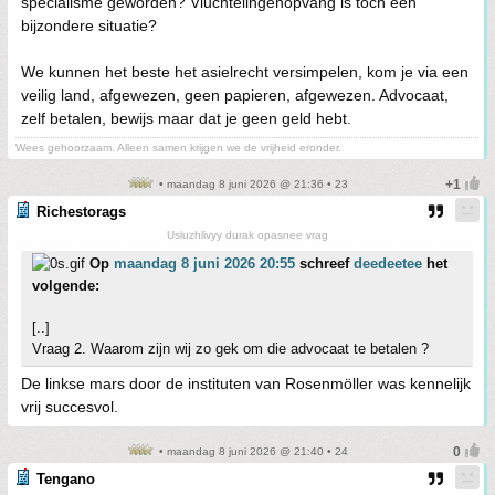
specialisme geworden? Vluchtelingenopvang is toch een
bijzondere situatie?
We kunnen het beste het asielrecht versimpelen, kom je via een
veilig land, afgewezen, geen papieren, afgewezen. Advocaat,
zelf betalen, bewijs maar dat je geen geld hebt.
Wees gehoorzaam. Alleen samen krijgen we de vrijheid eronder.
• maandag 8 juni 2026 @ 21:36 • 23
Richestorags
Usluzhlivyy durak opasnee vrag
Op
maandag 8 juni 2026 20:55
schreef
deedeetee
het
volgende:
[..]
Vraag 2. Waarom zijn wij zo gek om die advocaat te betalen ?
De linkse mars door de instituten van Rosenmöller was kennelijk
vrij succesvol.
• maandag 8 juni 2026 @ 21:40 • 24
Tengano