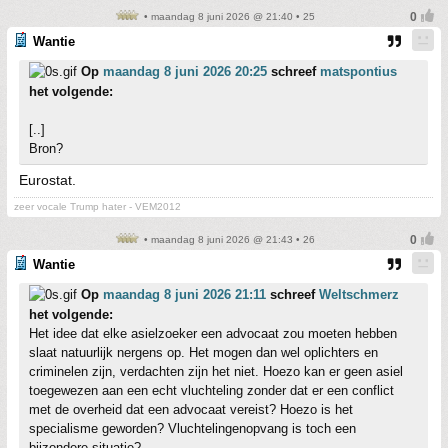
• maandag 8 juni 2026 @ 21:40 • 25
Wantie
Op
maandag 8 juni 2026 20:25
schreef
matspontius
het volgende:
[..]
Bron?
Eurostat.
zeer vocale Trump hater - VEM2012
• maandag 8 juni 2026 @ 21:43 • 26
Wantie
Op
maandag 8 juni 2026 21:11
schreef
Weltschmerz
het volgende:
Het idee dat elke asielzoeker een advocaat zou moeten hebben
slaat natuurlijk nergens op. Het mogen dan wel oplichters en
criminelen zijn, verdachten zijn het niet. Hoezo kan er geen asiel
toegewezen aan een echt vluchteling zonder dat er een conflict
met de overheid dat een advocaat vereist? Hoezo is het
specialisme geworden? Vluchtelingenopvang is toch een
bijzondere situatie?