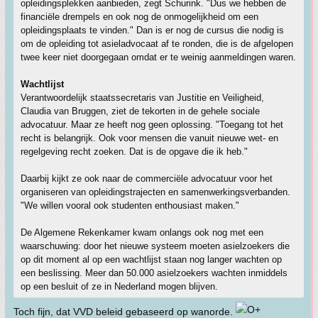
opleidingsplekken aanbieden, zegt Schurink. "Dus we hebben de
financiële drempels en ook nog de onmogelijkheid om een
opleidingsplaats te vinden." Dan is er nog de cursus die nodig is
om de opleiding tot asieladvocaat af te ronden, die is de afgelopen
twee keer niet doorgegaan omdat er te weinig aanmeldingen waren.
Wachtlijst
Verantwoordelijk staatssecretaris van Justitie en Veiligheid,
Claudia van Bruggen, ziet de tekorten in de gehele sociale
advocatuur. Maar ze heeft nog geen oplossing. "Toegang tot het
recht is belangrijk. Ook voor mensen die vanuit nieuwe wet- en
regelgeving recht zoeken. Dat is de opgave die ik heb."
Daarbij kijkt ze ook naar de commerciële advocatuur voor het
organiseren van opleidingstrajecten en samenwerkingsverbanden.
"We willen vooral ook studenten enthousiast maken."
De Algemene Rekenkamer kwam onlangs ook nog met een
waarschuwing: door het nieuwe systeem moeten asielzoekers die
op dit moment al op een wachtlijst staan nog langer wachten op
een beslissing. Meer dan 50.000 asielzoekers wachten inmiddels
op een besluit of ze in Nederland mogen blijven.
Toch fijn, dat VVD beleid gebaseerd op wanorde.