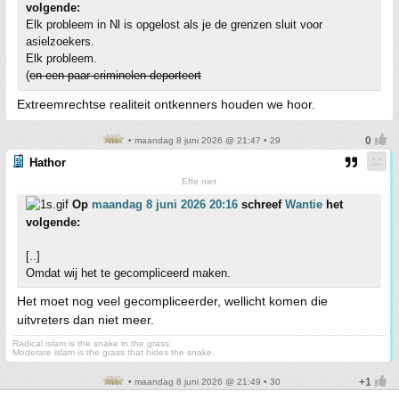
volgende:
Elk probleem in Nl is opgelost als je de grenzen sluit voor
asielzoekers.
Elk probleem.
(
en een paar criminelen deporteert
Extreemrechtse realiteit ontkenners houden we hoor.
• maandag 8 juni 2026 @ 21:47 • 29
Hathor
Effe niet
Op
maandag 8 juni 2026 20:16
schreef
Wantie
het
volgende:
[..]
Omdat wij het te gecompliceerd maken.
Het moet nog veel gecompliceerder, wellicht komen die
uitvreters dan niet meer.
Radical islam is the snake in the grass.
Moderate islam is the grass that hides the snake.
• maandag 8 juni 2026 @ 21:49 • 30