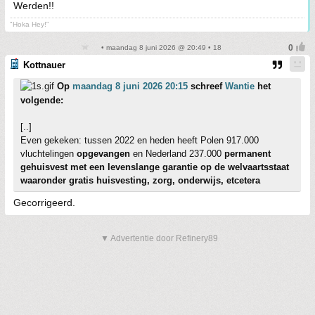
Werden!!
"Hoka Hey!"
• maandag 8 juni 2026 @ 20:49 • 18
Kottnauer
Op
maandag 8 juni 2026 20:15
schreef
Wantie
het
volgende:
[..]
Even gekeken: tussen 2022 en heden heeft Polen 917.000
vluchtelingen
opgevangen
en Nederland 237.000
permanent
gehuisvest met een levenslange garantie op de welvaartsstaat
waaronder gratis huisvesting, zorg, onderwijs, etcetera
Gecorrigeerd.
▼ Advertentie door Refinery89