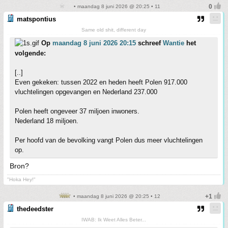
• maandag 8 juni 2026 @ 20:25 • 11
matspontius
Same old shit, different day
Op
maandag 8 juni 2026 20:15
schreef
Wantie
het
volgende:
[..]
Even gekeken: tussen 2022 en heden heeft Polen 917.000
vluchtelingen opgevangen en Nederland 237.000
Polen heeft ongeveer 37 miljoen inwoners.
Nederland 18 miljoen.
Per hoofd van de bevolking vangt Polen dus meer vluchtelingen
op.
Bron?
"Hoka Hey!"
• maandag 8 juni 2026 @ 20:25 • 12
thedeedster
IWAB: Ik Weet Alles Beter...