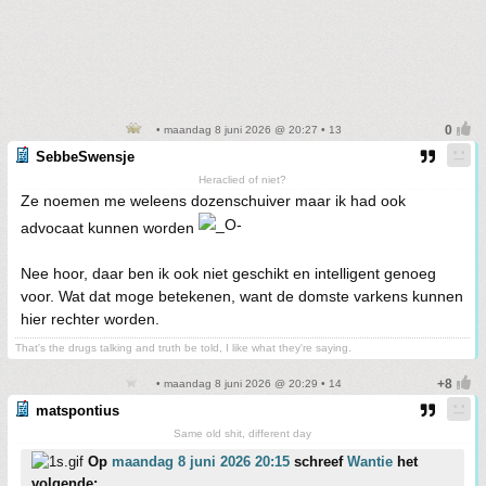
• maandag 8 juni 2026 @ 20:27 • 13
SebbeSwensje
Heraclied of niet?
Ze noemen me weleens dozenschuiver maar ik had ook
advocaat kunnen worden
Nee hoor, daar ben ik ook niet geschikt en intelligent genoeg
voor. Wat dat moge betekenen, want de domste varkens kunnen
hier rechter worden.
That's the drugs talking and truth be told, I like what they're saying.
• maandag 8 juni 2026 @ 20:29 • 14
matspontius
Same old shit, different day
Op
maandag 8 juni 2026 20:15
schreef
Wantie
het
volgende: