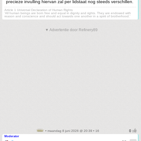
precieze invulling hiervan zal per lidstaat nog steeds verschillen.
Article 1 Universal Declaration of Human Rights
'All human beings are born free and equal in dignity and rights. They are endowed with
reason and conscience and should act towards one another in a spirit of brotherhood.'
▼ Advertentie door Refinery89
• maandag 8 juni 2026 @ 20:39 • 16
Moderator