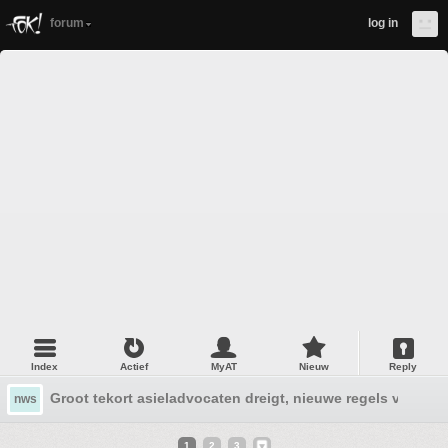
forum
log in
Index
Actief
MyAT
Nieuw
Reply
Groot tekort asieladvocaten dreigt, nieuwe regels voeren 
nws
1
2
3