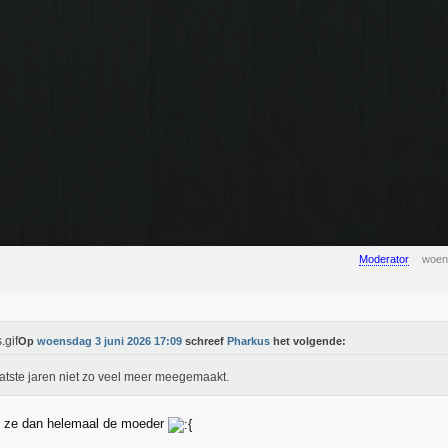
Moderator
woen
Op
woensdag 3 juni 2026 17:09
schreef
Pharkus
het volgende:
atste jaren niet zo veel meer meegemaakt.
ant ze dan helemaal de moeder