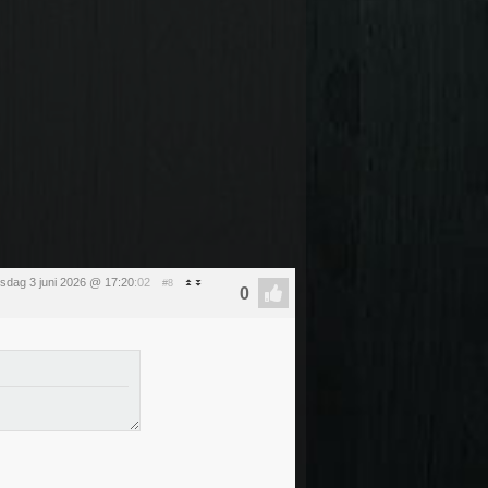
sdag 3 juni 2026 @ 17:20
:02
#8