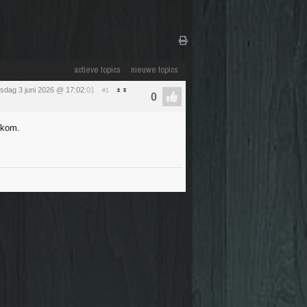
actieve topics
nieuwe topics
sdag 3 juni 2026 @ 17:02
:01
#1
lkom.