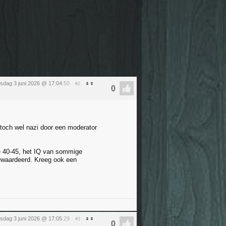
sdag 3 juni 2026 @ 17:04
:50
#2
toch wel nazi door een moderator
de 40-45, het IQ van sommige
gewaardeerd. Kreeg ook een
sdag 3 juni 2026 @ 17:05
:29
#3