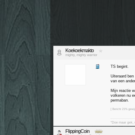
Koekoekmakto
mighty, mighty warrior
TS begint.
Uiteraard ben
van een ander
Mijn reactie 
volkeren nu e
permaban.
[ Bericht 21% gewi
"Doe maar gek, 
FlippingCoin