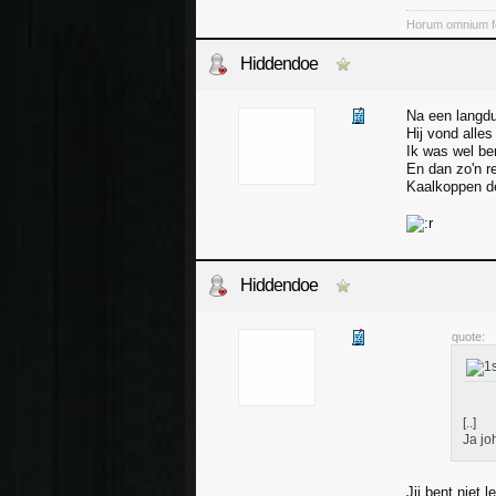
Horum omnium fo
Hiddendoe
Na een langdur
Hij vond alles
Ik was wel ber
En dan zo'n r
Kaalkoppen de
Hiddendoe
quote:
[..]
Ja jo
Jij bent niet 