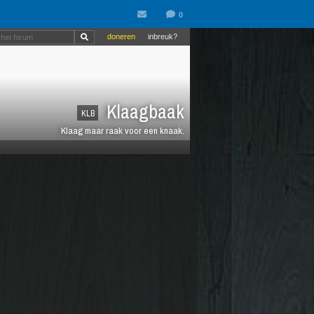
doneren
inbreuk?
Klaagbaak
KLB
Klaag maar raak voor een knaak.