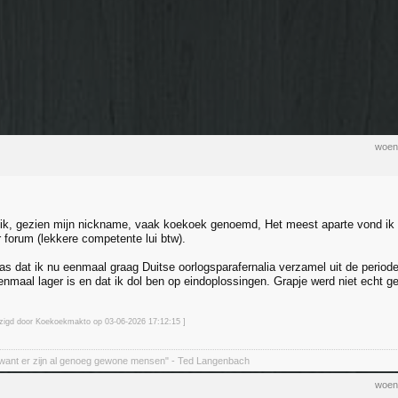
woen
 ik, gezien mijn nickname, vaak koekoek genoemd, Het meest aparte vond ik 
 forum (lekkere competente lui btw).
was dat ik nu eenmaal graag Duitse oorlogsparafernalia verzamel uit de perio
enmaal lager is en dat ik dol ben op eindoplossingen. Grapje werd niet echt 
jzigd door Koekoekmakto op 03-06-2026 17:12
:15
]
want er zijn al genoeg gewone mensen" - Ted Langenbach
woen