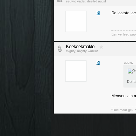
eeuwig vader, deeltijd autist
De laatste ja
Een vel leeg pap
Koekoekmakto
mighty, mighty warrior
quote:
De la
Mensen zijn m
"Doe maar gek, 