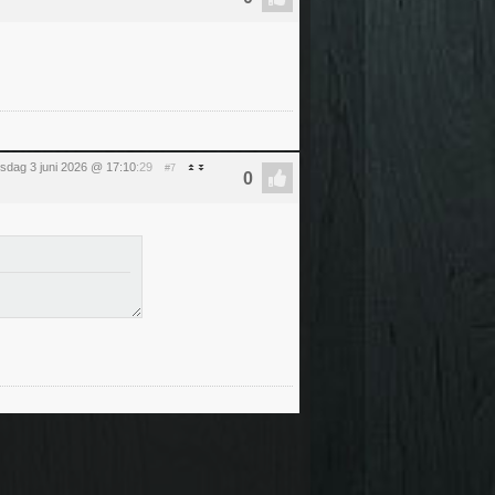
sdag 3 juni 2026 @ 17:10
:29
#7