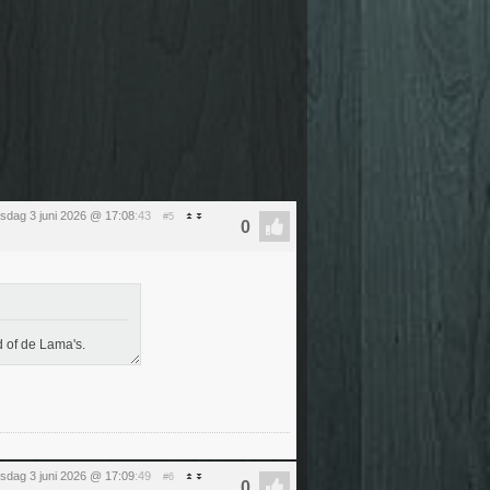
sdag 3 juni 2026 @ 17:08
:43
#5
d of de Lama's.
sdag 3 juni 2026 @ 17:09
:49
#6