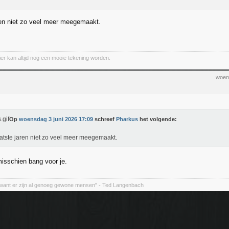
ren niet zo veel meer meegemaakt.
ier kan altijd nog een mooie tekening worden.
woen
Op
woensdag 3 juni 2026 17:09
schreef
Pharkus
het volgende:
atste jaren niet zo veel meer meegemaakt.
isschien bang voor je.
want er zijn al genoeg gewone mensen" - Ted Langenbach