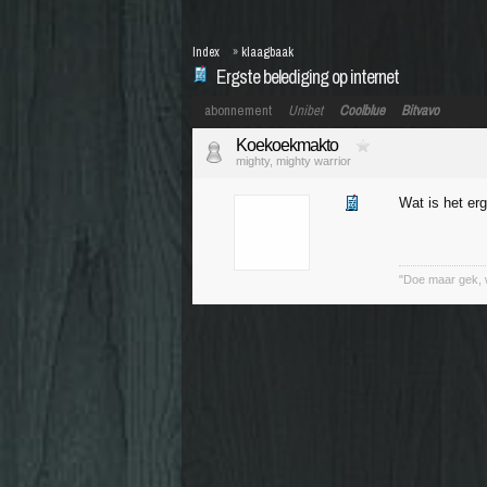
Index
»
klaagbaak
Ergste belediging op internet
abonnement
Unibet
Coolblue
Bitvavo
Koekoekmakto
mighty, mighty warrior
Wat is het er
"Doe maar gek, 