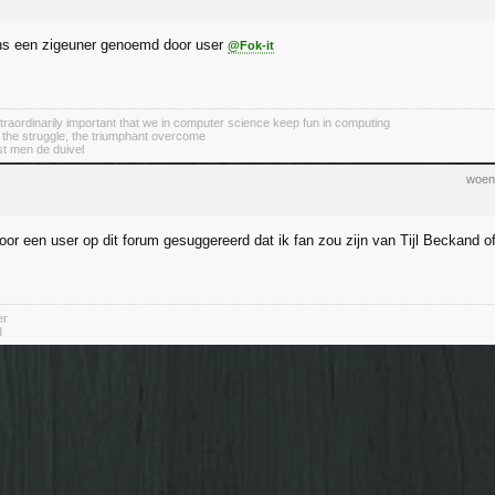
ens een zigeuner genoemd door user
@Fok-it
 extraordinarily important that we in computer science keep fun in computing
 the struggle, the triumphant overcome
st men de duivel
woen
door een user op dit forum gesuggereerd dat ik fan zou zijn van Tijl Beckand o
er
d