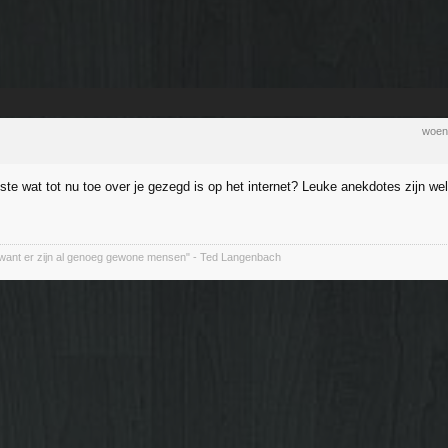
woen
gste wat tot nu toe over je gezegd is op het internet? Leuke anekdotes zijn we
want er zijn al genoeg gewone mensen" - Ted Langenbach