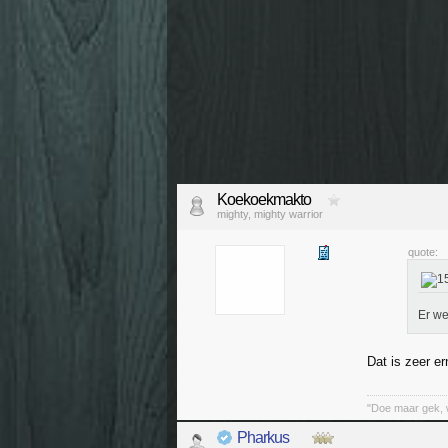
Koekoekmakto
mighty, mighty warrior
quote:
Er we
Dat is zeer er
"Doe maar gek, 
Pharkus