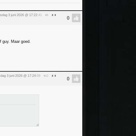
sdag 3 juni 2026 @ 17:22
:41
#9
of guy. Maar goed.
dag 3 juni 2026 @ 17:24
:09
#10