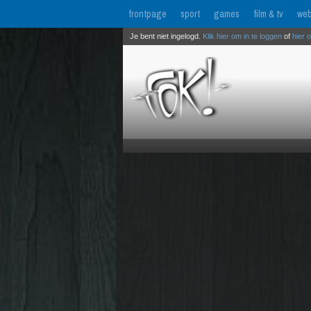
frontpage
sport
games
film & tv
web
Je bent niet ingelogd.
Klik hier om in te loggen
of
hier 