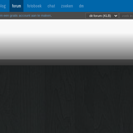
log
forum
fotoboek
chat
zoeken
dm
om een gratis account aan te maken
.