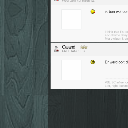
Weer zo'n kut millennial.
ik ben wel e
I think that it’s
For all who deny
Met zwijgen krui
Caland
FREEJANCEES
Er werd ooit 
VBL SC influenc
Left, right, behin