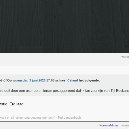
woen
Op
woensdag 3 juni 2026 17:06
schreef
Caland
het volgende:
rd ooit door een user op dit forum gesuggereerd dat ik fan zou zijn van Tijl Beckan
nstig. Erg laag.
want er zijn al genoeg gewone mensen" - Ted Langenbach
Forum Admin
woen