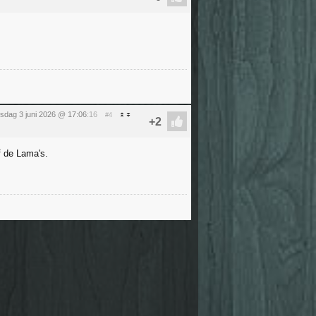
sdag 3 juni 2026 @ 17:06
:16
#4
f de Lama's.