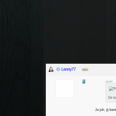
Lenny77
quote:
De la
Ja joh, jij b