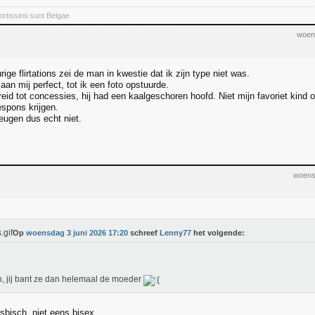
rtissimi sunt Belgae
woen
ige flirtations zei de man in kwestie dat ik zijn type niet was.
 aan mij perfect, tot ik een foto opstuurde.
eid tot concessies, hij had een kaalgeschoren hoofd. Niet mijn favoriet kind 
espons krijgen.
ugen dus echt niet.
woens
Op
woensdag 3 juni 2026 17:20
schreef
Lenny77
het volgende:
h, jij bant ze dan helemaal de moeder
lesbisch, niet eens bisex.