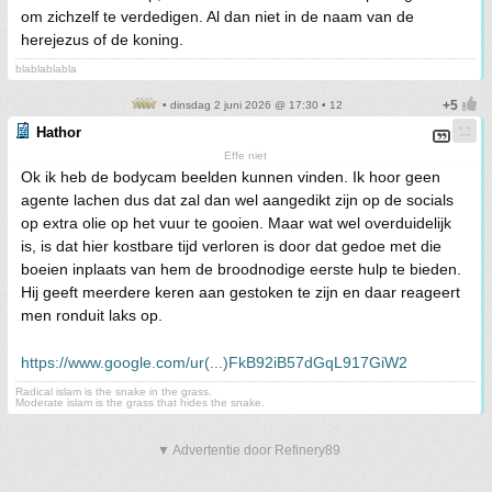
om zichzelf te verdedigen. Al dan niet in de naam van de
herejezus of de koning.
blablablabla
• dinsdag 2 juni 2026 @ 17:30 • 12
Hathor
Effe niet
Ok ik heb de bodycam beelden kunnen vinden. Ik hoor geen
agente lachen dus dat zal dan wel aangedikt zijn op de socials
op extra olie op het vuur te gooien. Maar wat wel overduidelijk
is, is dat hier kostbare tijd verloren is door dat gedoe met die
boeien inplaats van hem de broodnodige eerste hulp te bieden.
Hij geeft meerdere keren aan gestoken te zijn en daar reageert
men ronduit laks op.
https://www.google.com/ur(...)FkB92iB57dGqL917GiW2
Radical islam is the snake in the grass.
Moderate islam is the grass that hides the snake.
▼ Advertentie door Refinery89