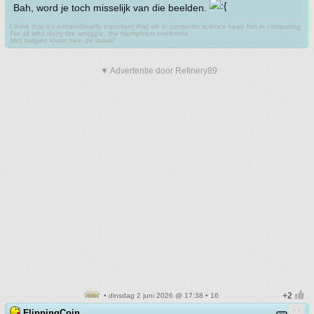
Bah, word je toch misselijk van die beelden.
I think that it’s extraordinarily important that we in computer science keep fun in computing
For all who deny the struggle, the triumphant overcome
Met zwijgen kruist men de duivel
▼ Advertentie door Refinery89
• dinsdag 2 juni 2026 @ 17:38 • 16
FlippingCoin