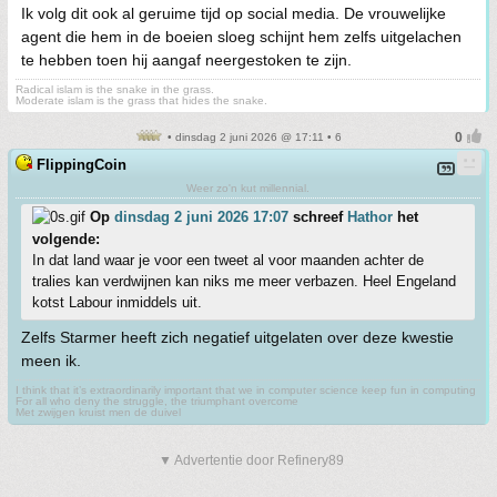
Ik volg dit ook al geruime tijd op social media. De vrouwelijke
agent die hem in de boeien sloeg schijnt hem zelfs uitgelachen
te hebben toen hij aangaf neergestoken te zijn.
Radical islam is the snake in the grass.
Moderate islam is the grass that hides the snake.
• dinsdag 2 juni 2026 @ 17:11 • 6
FlippingCoin
Weer zo'n kut millennial.
Op
dinsdag 2 juni 2026 17:07
schreef
Hathor
het
volgende:
In dat land waar je voor een tweet al voor maanden achter de
tralies kan verdwijnen kan niks me meer verbazen. Heel Engeland
kotst Labour inmiddels uit.
Zelfs Starmer heeft zich negatief uitgelaten over deze kwestie
meen ik.
I think that it’s extraordinarily important that we in computer science keep fun in computing
For all who deny the struggle, the triumphant overcome
Met zwijgen kruist men de duivel
▼ Advertentie door Refinery89