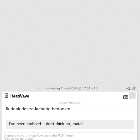
• dinsdag 2 juni 2026 @ 17:31 • 13
HeatWave
Apex Predator
Ik denk dat ze lacherig bedoelen.
I've been stabbed. I don't think so, mate!
A gentle wave of heat flows over the FOK! forum
Get woke, go broke!