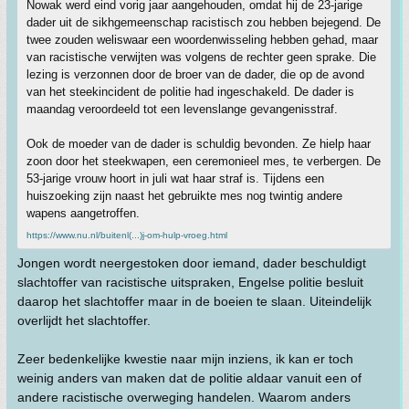
Nowak werd eind vorig jaar aangehouden, omdat hij de 23-jarige
dader uit de sikhgemeenschap racistisch zou hebben bejegend. De
twee zouden weliswaar een woordenwisseling hebben gehad, maar
van racistische verwijten was volgens de rechter geen sprake. Die
lezing is verzonnen door de broer van de dader, die op de avond
van het steekincident de politie had ingeschakeld. De dader is
maandag veroordeeld tot een levenslange gevangenisstraf.
Ook de moeder van de dader is schuldig bevonden. Ze hielp haar
zoon door het steekwapen, een ceremonieel mes, te verbergen. De
53-jarige vrouw hoort in juli wat haar straf is. Tijdens een
huiszoeking zijn naast het gebruikte mes nog twintig andere
wapens aangetroffen.
https://www.nu.nl/buitenl(...)j-om-hulp-vroeg.html
Jongen wordt neergestoken door iemand, dader beschuldigt
slachtoffer van racistische uitspraken, Engelse politie besluit
daarop het slachtoffer maar in de boeien te slaan. Uiteindelijk
overlijdt het slachtoffer.
Zeer bedenkelijke kwestie naar mijn inziens, ik kan er toch
weinig anders van maken dat de politie aldaar vanuit een of
andere racistische overweging handelen. Waarom anders