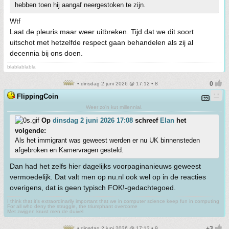
hebben toen hij aangaf neergestoken te zijn.
Wtf
Laat de pleuris maar weer uitbreken. Tijd dat we dit soort
uitschot met hetzelfde respect gaan behandelen als zij al
decennia bij ons doen.
blablablabla
• dinsdag 2 juni 2026 @ 17:12 • 8
FlippingCoin
Weer zo'n kut millennial.
Op
dinsdag 2 juni 2026 17:08
schreef
Elan
het
volgende:
Als het immigrant was geweest werden er nu UK binnensteden
afgebroken en Kamervragen gesteld.
Dan had het zelfs hier dagelijks voorpaginanieuws geweest
vermoedelijk. Dat valt men op nu.nl ook wel op in de reacties
overigens, dat is geen typisch FOK!-gedachtegoed.
I think that it’s extraordinarily important that we in computer science keep fun in computing
For all who deny the struggle, the triumphant overcome
Met zwijgen kruist men de duivel
• dinsdag 2 juni 2026 @ 17:12 • 9