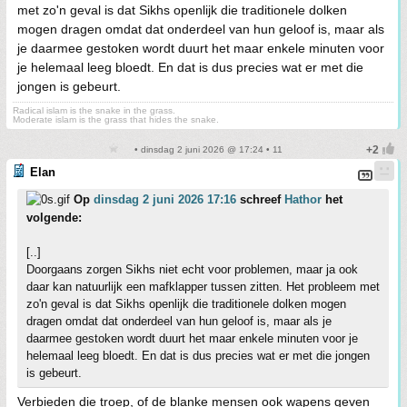
met zo'n geval is dat Sikhs openlijk die traditionele dolken
mogen dragen omdat dat onderdeel van hun geloof is, maar als
je daarmee gestoken wordt duurt het maar enkele minuten voor
je helemaal leeg bloedt. En dat is dus precies wat er met die
jongen is gebeurt.
Radical islam is the snake in the grass.
Moderate islam is the grass that hides the snake.
• dinsdag 2 juni 2026 @ 17:24 • 11
Elan
Op
dinsdag 2 juni 2026 17:16
schreef
Hathor
het
volgende:
[..]
Doorgaans zorgen Sikhs niet echt voor problemen, maar ja ook
daar kan natuurlijk een mafklapper tussen zitten. Het probleem met
zo'n geval is dat Sikhs openlijk die traditionele dolken mogen
dragen omdat dat onderdeel van hun geloof is, maar als je
daarmee gestoken wordt duurt het maar enkele minuten voor je
helemaal leeg bloedt. En dat is dus precies wat er met die jongen
is gebeurt.
Verbieden die troep, of de blanke mensen ook wapens geven