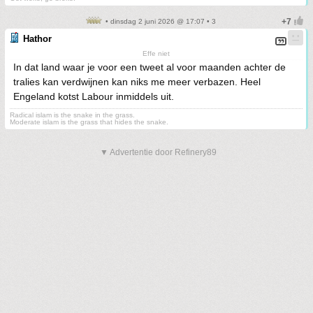
• dinsdag 2 juni 2026 @ 17:07 • 3
Hathor
Effe niet
In dat land waar je voor een tweet al voor maanden achter de
tralies kan verdwijnen kan niks me meer verbazen. Heel
Engeland kotst Labour inmiddels uit.
Radical islam is the snake in the grass.
Moderate islam is the grass that hides the snake.
▼ Advertentie door Refinery89