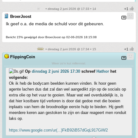
• dinsdag 2 juni 2026 @ 17:33 • 14
BroerJoost
Ik geef o.a. de media de schuld voor dit gebeuren.
Bericht 15% gewijzigd door BroerJoost op 02-06-2026 18:15:08
• dinsdag 2 juni 2026 @ 17:34 • 15
FlippingCoin
Weer zo'n kut millennial.
Op
dinsdag 2 juni 2026 17:30
schreef
Hathor
het
volgende:
Ok ik heb de bodycam beelden kunnen vinden. Ik hoor geen
agente lachen dus dat zal dan wel aangedikt zijn op de socials op
extra olie op het vuur te gooien. Maar wat wel overduidelijk is, is
dat hier kostbare tijd verloren is door dat gedoe met die boeien
inplaats van hem de broodnodige eerste hulp te bieden. Hij geeft
meerdere keren aan gestoken te zijn en daar reageert men ronduit
laks op.
https://www.google.com/ur(...)FkB92iB57dGqL917GiW2