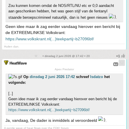
Zou kunnen komen omdat de NOS/RTL/NU etc er 0,0 aandacht
aan geschonken hebben, het was geen stijf van de fentanyl
staande beroepscrimineel natuurlijk, dan is het geen nieuws
.
Geen idee maar ik zag eerder vandaag hierover een bericht bij
de EXTREEMLINKSE Volkskrant:
https://www.volkskrant.nl(...)teekpartij~b27096bf/
Huilen dan.
• dinsdag 2 juni 2026 @ 17:42 • 20
HeatWave
Apex Predator
Op
dinsdag 2 juni 2026 17:42
schreef
Isdatzo
het
volgende:
[..]
Geen idee maar ik zag eerder vandaag hierover een bericht bij de
EXTREEMLINKSE Volkskrant:
https://www.volkskrant.nl(...)teekpartij~b27096bf/
Ja, vandaag, De dader is inmiddels al veroordeeld
.
A gentle wave of heat flows over the FOK! forum