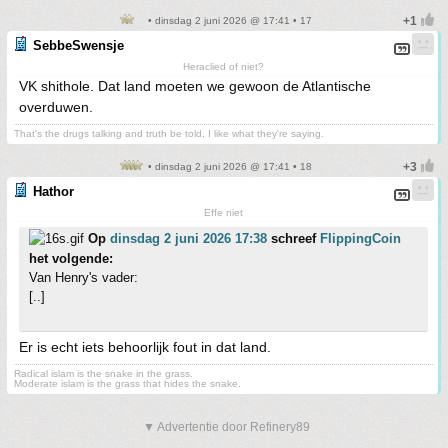
• dinsdag 2 juni 2026 @ 17:41 • 17
SebbeSwensje
Heraclied of niet?
VK shithole. Dat land moeten we gewoon de Atlantische
overduwen.
That's the drugs talking and truth be told, I like what they're saying.
• dinsdag 2 juni 2026 @ 17:41 • 18
Hathor
Effe niet
Op
dinsdag 2 juni 2026 17:38
schreef
FlippingCoin
het volgende:
Van Henry's vader:
[..]
Er is echt iets behoorlijk fout in dat land.
Radical islam is the snake in the grass.
Moderate islam is the grass that hides the snake.
▼ Advertentie door Refinery89