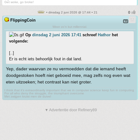
Get woke, go broke!
• dinsdag 2 juni 2026 @ 17:44 • 21
FlippingCoin
Weer zo'n kut millennial.
Op
dinsdag 2 juni 2026 17:41
schreef
Hathor
het
volgende:
[..]
Er is echt iets behoorlijk fout in dat land.
Yep, dader waarvan ze nu vermoedden dat die iemand heeft
doodgestoken hoeft niet geboeid mee, mag zelfs nog even wat
eten uitzoeken; het contrast kan niet groter.
I think that it’s extraordinarily important that we in computer science keep fun in computing
For all who deny the struggle, the triumphant overcome
Met zwijgen kruist men de duivel
▼ Advertentie door Refinery89