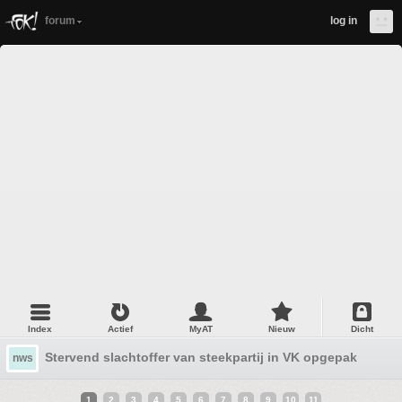
forum
log in
Index
Actief
MyAT
Nieuw
Dicht
Stervend slachtoffer van steekpartij in VK opgepakt bij v
nws
1
2
3
4
5
6
7
8
9
10
11