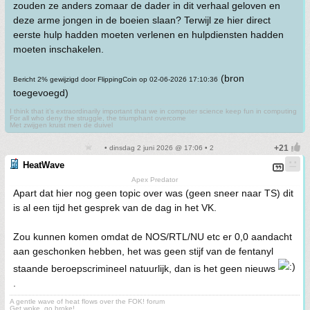
zouden ze anders zomaar de dader in dit verhaal geloven en
deze arme jongen in de boeien slaan? Terwijl ze hier direct
eerste hulp hadden moeten verlenen en hulpdiensten hadden
moeten inschakelen.
(bron
Bericht 2% gewijzigd door FlippingCoin op 02-06-2026 17:10:36
toegevoegd)
I think that it’s extraordinarily important that we in computer science keep fun in computing
For all who deny the struggle, the triumphant overcome
Met zwijgen kruist men de duivel
• dinsdag 2 juni 2026 @ 17:06 • 2
HeatWave
Apex Predator
Apart dat hier nog geen topic over was (geen sneer naar TS) dit
is al een tijd het gesprek van de dag in het VK.
Zou kunnen komen omdat de NOS/RTL/NU etc er 0,0 aandacht
aan geschonken hebben, het was geen stijf van de fentanyl
staande beroepscrimineel natuurlijk, dan is het geen nieuws
.
A gentle wave of heat flows over the FOK! forum
Get woke, go broke!