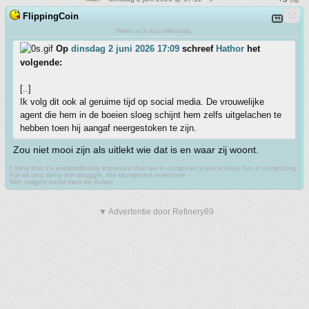
FlippingCoin
Weer zo'n kut millennial.
Op
dinsdag 2 juni 2026 17:09
schreef
Hathor
het
volgende:
[..]
Ik volg dit ook al geruime tijd op social media. De vrouwelijke
agent die hem in de boeien sloeg schijnt hem zelfs uitgelachen te
hebben toen hij aangaf neergestoken te zijn.
Zou niet mooi zijn als uitlekt wie dat is en waar zij woont.
I think that it’s extraordinarily important that we in computer science keep fun in computing
For all who deny the struggle, the triumphant overcome
Met zwijgen kruist men de duivel
▼ Advertentie door Refinery89