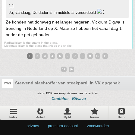
[..]
Ja, vandaag, De dader is inmiddels al veroordeeld
.
Ze konden het domweg niet langer negeren, Vickrum Digwa is
trending in Nederland op X. Maar ze hebben het vanaf dag 1
onder de pet gehouden.
Radical islam is the snake in the grass.
Moderate islam is the grass that hides the snake.
1
2
3
4
5
6
7
8
9
10
11
12
Stervend slachtoffer van steekpartij in VK opgepakt bij v
nws
steun FOK! en koop via een van deze links
Coolblue
Bitvavo
Index
Actief
MyAT
Nieuw
Dicht
privacy
•
premium account
•
voorwaarden