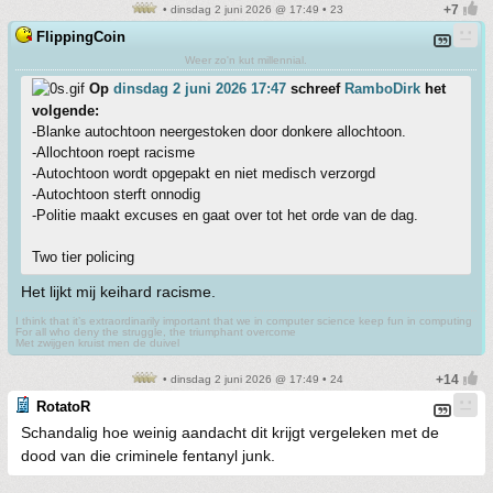
• dinsdag 2 juni 2026 @ 17:49 • 23
FlippingCoin
Weer zo'n kut millennial.
Op
dinsdag 2 juni 2026 17:47
schreef
RamboDirk
het
volgende:
-Blanke autochtoon neergestoken door donkere allochtoon.
-Allochtoon roept racisme
-Autochtoon wordt opgepakt en niet medisch verzorgd
-Autochtoon sterft onnodig
-Politie maakt excuses en gaat over tot het orde van de dag.
Two tier policing
Het lijkt mij keihard racisme.
I think that it’s extraordinarily important that we in computer science keep fun in computing
For all who deny the struggle, the triumphant overcome
Met zwijgen kruist men de duivel
• dinsdag 2 juni 2026 @ 17:49 • 24
RotatoR
Schandalig hoe weinig aandacht dit krijgt vergeleken met de
dood van die criminele fentanyl junk.