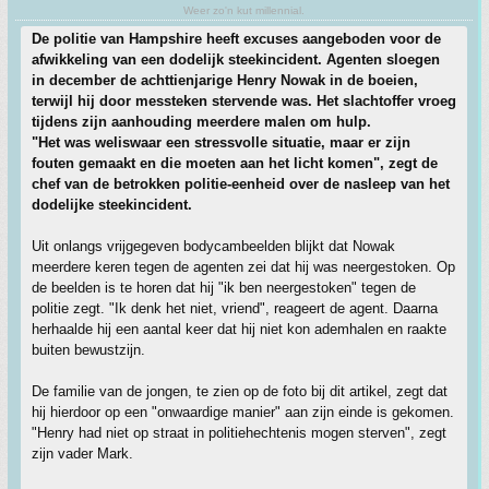
Weer zo'n kut millennial.
De politie van Hampshire heeft excuses aangeboden voor de
afwikkeling van een dodelijk steekincident. Agenten sloegen
in december de achttienjarige Henry Nowak in de boeien,
terwijl hij door messteken stervende was. Het slachtoffer vroeg
tijdens zijn aanhouding meerdere malen om hulp.
"Het was weliswaar een stressvolle situatie, maar er zijn
fouten gemaakt en die moeten aan het licht komen", zegt de
chef van de betrokken politie-eenheid over de nasleep van het
dodelijke steekincident.
Uit onlangs vrijgegeven bodycambeelden blijkt dat Nowak
meerdere keren tegen de agenten zei dat hij was neergestoken. Op
de beelden is te horen dat hij "ik ben neergestoken" tegen de
politie zegt. "Ik denk het niet, vriend", reageert de agent. Daarna
herhaalde hij een aantal keer dat hij niet kon ademhalen en raakte
buiten bewustzijn.
De familie van de jongen, te zien op de foto bij dit artikel, zegt dat
hij hierdoor op een "onwaardige manier" aan zijn einde is gekomen.
"Henry had niet op straat in politiehechtenis mogen sterven", zegt
zijn vader Mark.