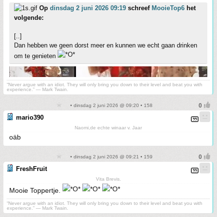
Op
dinsdag 2 juni 2026 09:19
schreef
MooieTop6
het
volgende:
[..]
Dan hebben we geen dorst meer en kunnen we echt gaan drinken
om te genieten
“Never argue with an idiot. They will only bring you down to their level and beat you with
experience.” ― Mark Twain.
• dinsdag 2 juni 2026 @ 09:20 • 158
mario390
Naomi,de echte winaar v. Jaar
oäb
• dinsdag 2 juni 2026 @ 09:21 • 159
FreshFruit
Vita Brevis.
Mooie Toppertje.
“Never argue with an idiot. They will only bring you down to their level and beat you with
experience.” ― Mark Twain.