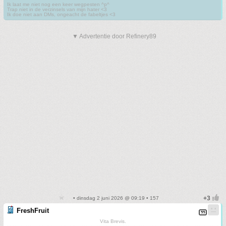
Ik laat me niet nog een keer wegpesten ^p^
Trap niet in de verzinsels van mijn hater <3
Ik doe niet aan DMs, ongeacht de fabeltjes <3
▼ Advertentie door Refinery89
• dinsdag 2 juni 2026 @ 09:19 • 157
FreshFruit
Vita Brevis.