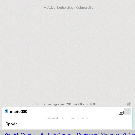
▼ Advertentie door Refinery89
• dinsdag 2 juni 2026 @ 09:26 • 160
mario390
Naomi,de echte winaar v. Jaar
9poöh
Big Fish Games
Big Fish Games
Dagje weg? Stedentripje? Dagt