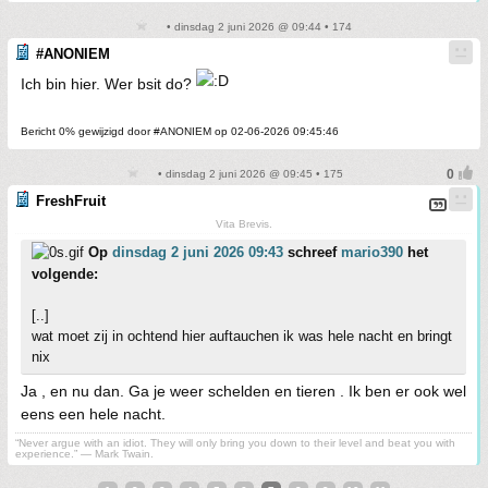
• dinsdag 2 juni 2026 @ 09:44 • 174
#ANONIEM
Ich bin hier. Wer bsit do?
Bericht 0% gewijzigd door #ANONIEM op 02-06-2026 09:45:46
• dinsdag 2 juni 2026 @ 09:45 • 175
FreshFruit
Vita Brevis.
Op
dinsdag 2 juni 2026 09:43
schreef
mario390
het
volgende:
[..]
wat moet zij in ochtend hier auftauchen ik was hele nacht en bringt
nix
Ja , en nu dan. Ga je weer schelden en tieren . Ik ben er ook wel
eens een hele nacht.
“Never argue with an idiot. They will only bring you down to their level and beat you with
experience.” ― Mark Twain.