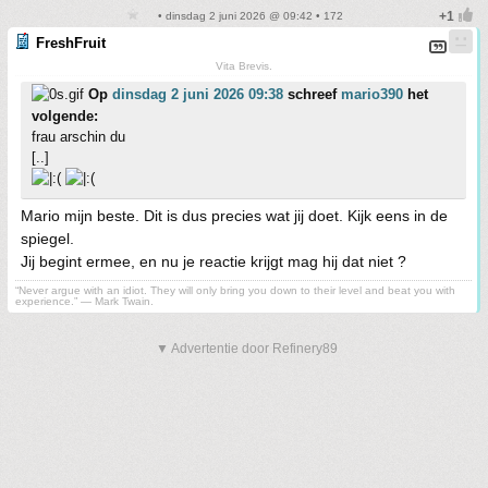
• dinsdag 2 juni 2026 @ 09:42 • 172
FreshFruit
Vita Brevis.
Op
dinsdag 2 juni 2026 09:38
schreef
mario390
het
volgende:
frau arschin du
[..]
Mario mijn beste. Dit is dus precies wat jij doet. Kijk eens in de
spiegel.
Jij begint ermee, en nu je reactie krijgt mag hij dat niet ?
“Never argue with an idiot. They will only bring you down to their level and beat you with
experience.” ― Mark Twain.
▼ Advertentie door Refinery89