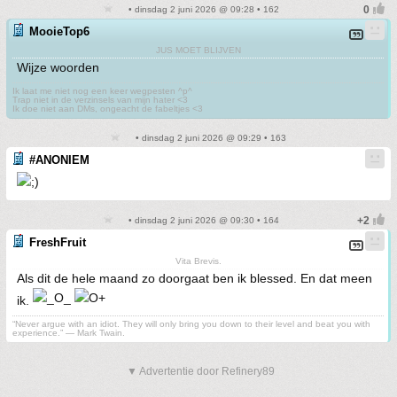
• dinsdag 2 juni 2026 @ 09:28 • 162
MooieTop6
JUS MOET BLIJVEN
Wijze woorden
Ik laat me niet nog een keer wegpesten ^p^
Trap niet in de verzinsels van mijn hater <3
Ik doe niet aan DMs, ongeacht de fabeltjes <3
• dinsdag 2 juni 2026 @ 09:29 • 163
#ANONIEM
• dinsdag 2 juni 2026 @ 09:30 • 164
FreshFruit
Vita Brevis.
Als dit de hele maand zo doorgaat ben ik blessed. En dat meen
ik.
“Never argue with an idiot. They will only bring you down to their level and beat you with
experience.” ― Mark Twain.
▼ Advertentie door Refinery89