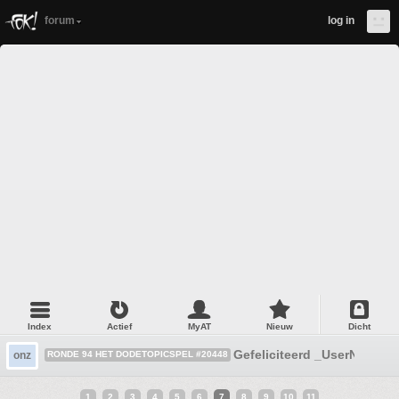
forum
log in
Index
Actief
MyAT
Nieuw
Dicht
Gefeliciteerd _UserName_
onz
RONDE 94 HET DODETOPICSPEL #20448
1
2
3
4
5
6
7
8
9
10
11