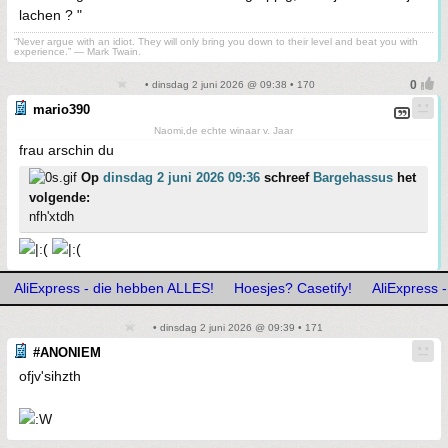
lachen ? "
“Never argue with an idiot. They will only bring you down to their level and beat you with
experience.” ― Mark Twain.
• dinsdag 2 juni 2026 @ 09:38 • 170
mario390
Naomi,de echte winaar v. Jaar
frau arschin du
Op
dinsdag 2 juni 2026 09:36
schreef
Bargehassus
het
volgende:
nfh'xtdh
AliExpress - die hebben ALLES!
Hoesjes? Casetify!
AliExpress 
• dinsdag 2 juni 2026 @ 09:39 • 171
#ANONIEM
ofjv'sihzth