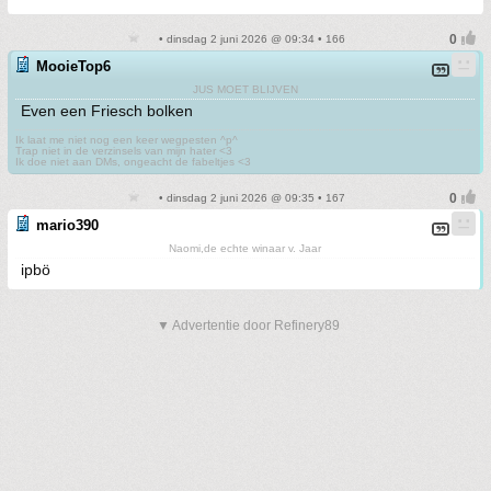
• dinsdag 2 juni 2026 @ 09:34 • 166
MooieTop6
JUS MOET BLIJVEN
Even een Friesch bolken
Ik laat me niet nog een keer wegpesten ^p^
Trap niet in de verzinsels van mijn hater <3
Ik doe niet aan DMs, ongeacht de fabeltjes <3
• dinsdag 2 juni 2026 @ 09:35 • 167
mario390
Naomi,de echte winaar v. Jaar
ipbö
▼ Advertentie door Refinery89