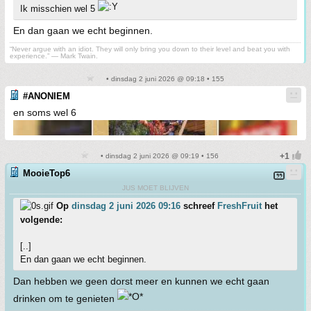
Ik misschien wel 5
En dan gaan we echt beginnen.
“Never argue with an idiot. They will only bring you down to their level and beat you with
experience.” ― Mark Twain.
• dinsdag 2 juni 2026 @ 09:18 • 155
#ANONIEM
en soms wel 6
• dinsdag 2 juni 2026 @ 09:19 • 156
MooieTop6
JUS MOET BLIJVEN
Op
dinsdag 2 juni 2026 09:16
schreef
FreshFruit
het
volgende:
[..]
En dan gaan we echt beginnen.
Dan hebben we geen dorst meer en kunnen we echt gaan
drinken om te genieten