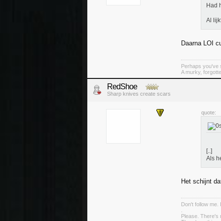
Had h
Al li
Daarna LOI cu
Perhaps you've s
A murky, forgotte
RedShoe
Sharp knives create scars
quote:
[..]
Als h
Het schijnt d
Don't follow me. 
.
Please. There's 