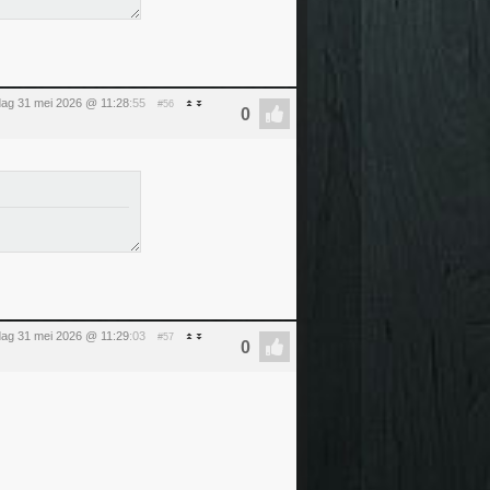
ag 31 mei 2026 @ 11:28
:55
#56
ag 31 mei 2026 @ 11:29
:03
#57