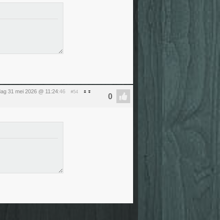
ag 31 mei 2026 @ 11:24
:46
#54