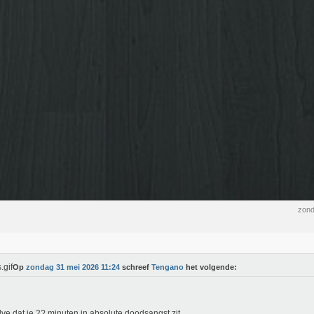
zond
Op
zondag 31 mei 2026 11:24
schreef
Tengano
het volgende:
ve dat je 2? minuten in absolute doodsangst zit.