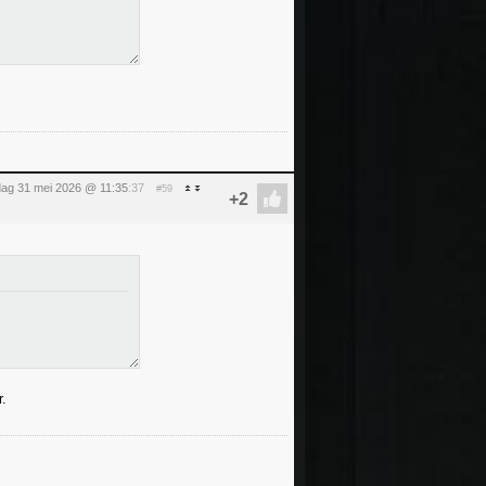
ag 31 mei 2026 @ 11:35
:37
#59
r.