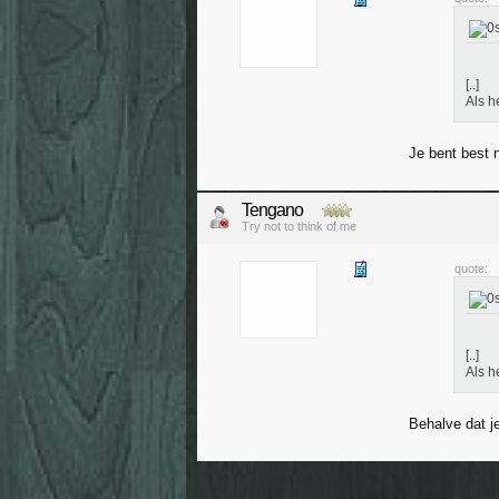
[..]
Als h
Je bent best 
Tengano
Try not to think of me
quote:
[..]
Als h
Behalve dat j