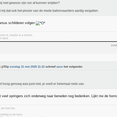
ij niet gewoon zijn oor af kunnen snijden?
jkt mij dat ook het plezier van de mede ballonvaarders aardig vergallen.
rsus schilderen volgen
een it, maybe in a dream.
n land.
zond
Op
zondag 31 mei 2026 11:22
schreef
asco
het volgende:
et hoog genoeg was juist niet, je voelt er helemaal niets van.
at veel springers zich onderweg naar beneden nog bedenken. Lijkt me de horro
I am lost too
nothing to do here.