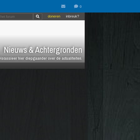
doneren
inbreuk?
Nieuws & Achtergronden
iscussieer hier diepgaander over de actualiteiten.