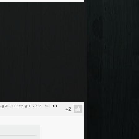
ag 31 mei 2026 @ 11:29
:43
#58