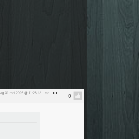
ag 31 mei 2026 @ 11:28
:43
#55