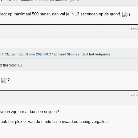
liegt op maximaal 500 meter, dan val je in 13 seconden op de grond.
zond
Op
zondag 31 mei 2026 00:37
schreef
Stoorzendert
het volgende:
of the void' [..]
r
zond
gewoon zijn oor af kunnen snijden?
at ook het plezier van de mede ballonvaarders aardig vergallen.