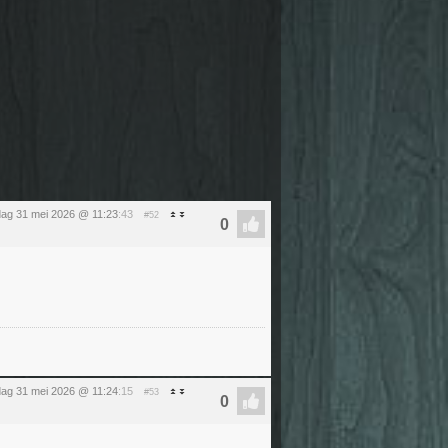
ag 31 mei 2026 @ 11:23
:43
#52
ag 31 mei 2026 @ 11:24
:15
#53