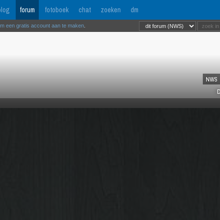
log
forum
fotoboek
chat
zoeken
dm
om een gratis account aan te maken
.
NWS
D