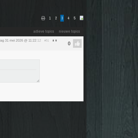
1
2
3
4
5
actieve topics
nieuwe topics
ag 31 mei 2026 @ 11:22
:12
#51