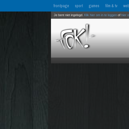
frontpage
sport
games
film & tv
web
Je bent niet ingelogd.
Klik hier om in te loggen
of
hier 