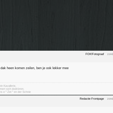
FOK!Fotograaf
zond
je dak heen komen zeilen, ben je ook lekker mee
in Kavallerie,
mert sich dodrömm.
s e " Zet " en der Schnie
Redactie Frontpage
zond