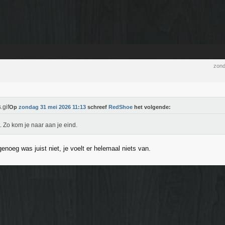
zond
Op
zondag 31 mei 2026 11:13
schreef
RedShoe
het volgende:
t. Zo kom je naar aan je eind.
enoeg was juist niet, je voelt er helemaal niets van.