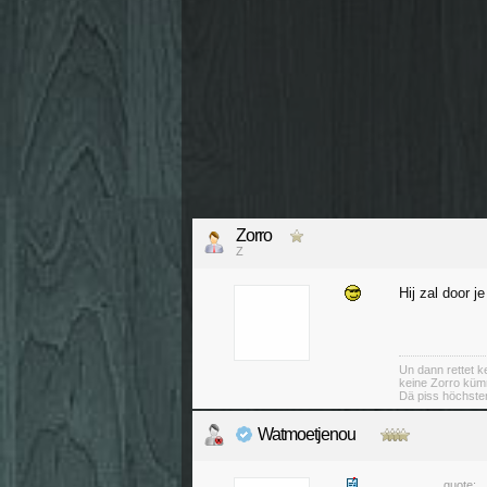
Zorro
Z
Hij zal door 
Un dann rettet ke
keine Zorro küm
Dä piss höchsten
Watmoetjenou
quote: