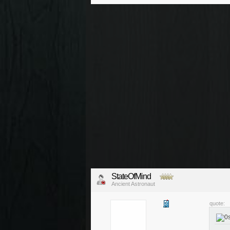
StateOfMind
Ancient Astronaut
quote: