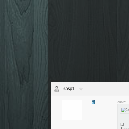
Basp1
quote:
[..]
Behal