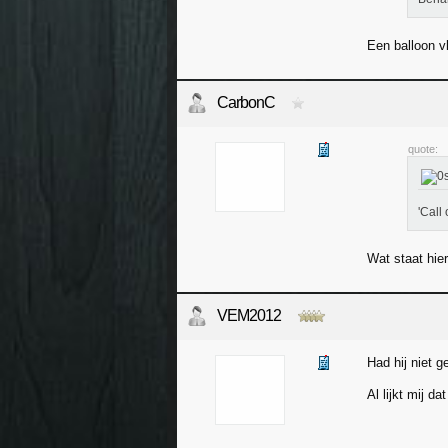
Een balloon v
CarbonC
quote:
'Call 
Wat staat hie
VEM2012
Had hij niet 
Al lijkt mij d