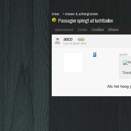
Index
»
nieuws & achtergronden
Passagier springt uit luchtballon
abonnement
Unibet
Coolblue
Bitvavo
asco
Los in deze tent
quote:
Tries
Als het hoog g