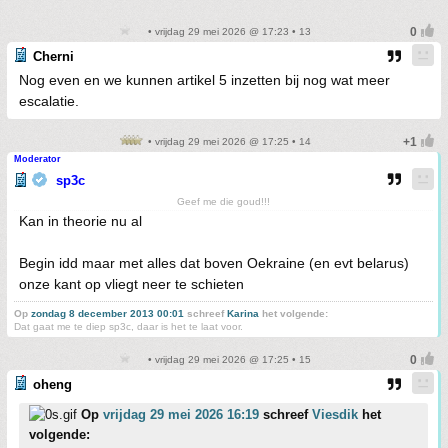
• vrijdag 29 mei 2026 @ 17:23 • 13
Cherni
Nog even en we kunnen artikel 5 inzetten bij nog wat meer
escalatie.
• vrijdag 29 mei 2026 @ 17:25 • 14
Moderator
sp3c
Geef me die goud!!!
Kan in theorie nu al
Begin idd maar met alles dat boven Oekraine (en evt belarus)
onze kant op vliegt neer te schieten
Op
zondag 8 december 2013 00:01
schreef
Karina
het volgende:
Dat gaat me te diep sp3c, daar is het te laat voor.
• vrijdag 29 mei 2026 @ 17:25 • 15
oheng
Op
vrijdag 29 mei 2026 16:19
schreef
Viesdik
het
volgende: