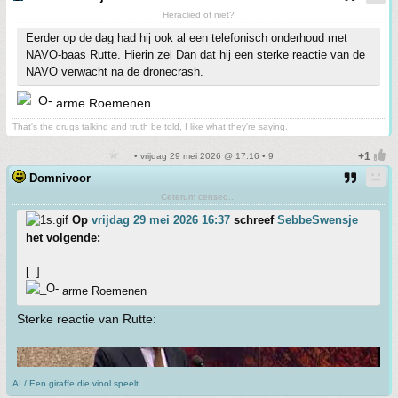
Heraclied of niet?
Eerder op de dag had hij ook al een telefonisch onderhoud met
NAVO-baas Rutte. Hierin zei Dan dat hij een sterke reactie van de
NAVO verwacht na de dronecrash.
arme Roemenen
That's the drugs talking and truth be told, I like what they're saying.
• vrijdag 29 mei 2026 @ 17:16 • 9
Domnivoor
Ceterum censeo...
Op
vrijdag 29 mei 2026 16:37
schreef
SebbeSwensje
het volgende:
[..]
arme Roemenen
Sterke reactie van Rutte:
AI / Een giraffe die viool speelt