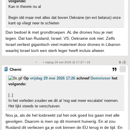
volgende:
Kan in theorie nu al
Begin idd maar met alles dat boven Oekraine (en evt belarus) onze
kant op vliegt neer te schieten
Dan bedoel ik met grondtroepen. AL die drones hou je niet
tegen. Dat kan Rusland, Israel, VS, Oekraine ook niet. Zelfs
Israel verliest gigantisch veel materieel door drones in Libanon
waarbij Israel toch een sterk leger heeft incluis afweer.
• vrijdag 29 mei 2026 @ 17:37 • 18
Cherni
Op
vrijdag 29 mei 2026 17:26
schreef
Domnivoor
het
volgende:
[..]
In het verleden zouden we dit al 'nog wat meer escalatie' noemen.
Het lijkt steeds te verschuiven.
Nou ja, als de hel losbreekt zal het ook goed los gaan met alle
gevolgen. Daarom is men op dit moment huiverig. En al zou
Rusland dit verliezen ga je ook binnen de EU terug in de tijd. En