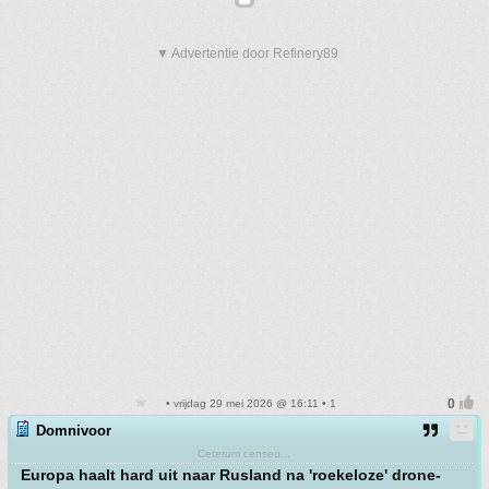
▼ Advertentie door Refinery89
• vrijdag 29 mei 2026 @ 16:11 • 1
Domnivoor
Ceterum censeo...
Europa haalt hard uit naar Rusland na 'roekeloze' drone-