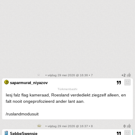
• vrijdag 29 mei 2026 @ 16:36 • 7
saparmurat_niyazov
Türkmenbashi
Iesj falz flag kameraad, Roesland verdediekt ziegzelf alleen, en
falt nooit ongeprofozieerd ander lant aan.
/ruslandmodusuit
• vrijdag 29 mei 2026 @ 16:37 • 8
SebbeSwensje