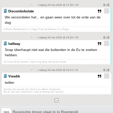
• vrijdag 29 mei 2026 @ 17:39 • 19
Discombobulate
We veroordelen het... en gaan weer over tot de orde van de
dag.
A Robin Redbreast in a Cage Puts all Heaven in a Rage.
• vrijdag 29 mei 2026 @ 19:29 • 20
halfway
Snap überhaupt niet wat die kutlanden in de Eu te zoeken
hebben.
Je hoort bij de betere, maar nog lang niet bij de beste
• vrijdag 29 mei 2026 @ 23:13 • 21
Viesdik
twitter
Zonder het woord van God is er alleen duisternis.
Als je niet kan relativeren, heb je weinig aan kennis.
Russische droon slaat in in Roemenië
nws