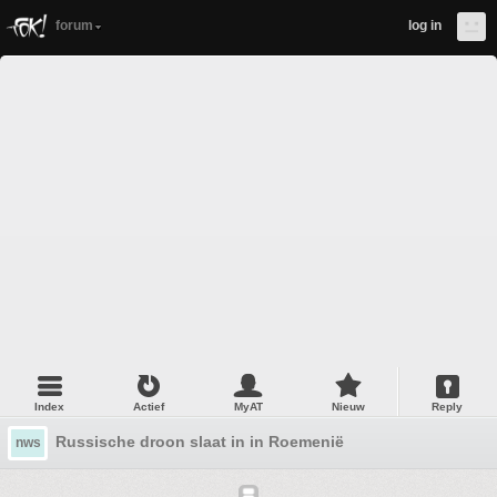
forum
log in
Index
Actief
MyAT
Nieuw
Reply
Russische droon slaat in in Roemenië
nws