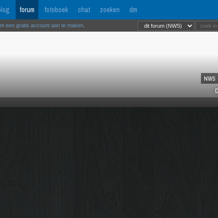
log
forum
fotoboek
chat
zoeken
dm
om een gratis account aan te maken
.
NWS
D