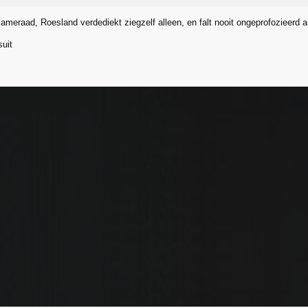
 kameraad, Roesland verdediekt ziegzelf alleen, en falt nooit ongeprofozieerd a
uit