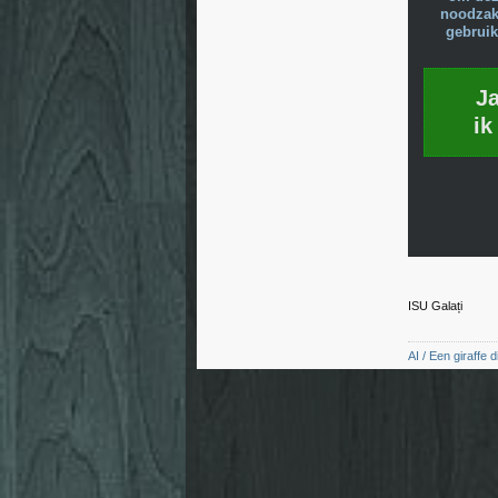
noodzake
gebruik
J
ik
ISU Galați
AI / Een giraffe d