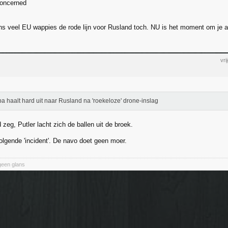
concerned
ns veel EU wappies de rode lijn voor Rusland toch. NU is het moment om je aa
vr
a haalt hard uit naar Rusland na 'roekeloze' drone-inslag
zeg, Putler lacht zich de ballen uit de broek.
olgende 'incident'. De navo doet geen moer.
geen glans