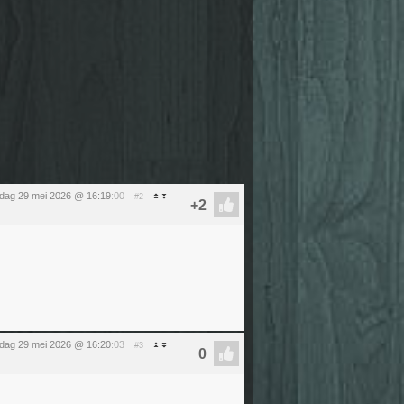
ijdag 29 mei 2026 @ 16:19
:00
#2
ijdag 29 mei 2026 @ 16:20
:03
#3