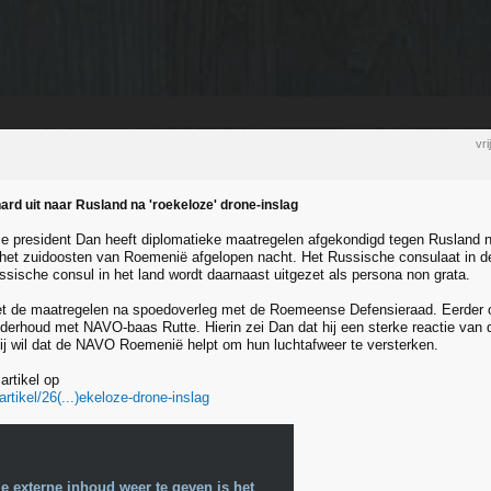
vr
ard uit naar Rusland na 'roekeloze' drone-inslag
president Dan heeft diplomatieke maatregelen afgekondigd tegen Rusland na
 het zuidoosten van Roemenië afgelopen nacht. Het Russische consulaat in d
ussische consul in het land wordt daarnaast uitgezet als persona non grata.
 de maatregelen na spoedoverleg met de Roemeense Defensieraad. Eerder op
nderhoud met NAVO-baas Rutte. Hierin zei Dan dat hij een sterke reactie va
ij wil dat de NAVO Roemenië helpt om hun luchtafweer te versterken.
artikel op
/artikel/26(...)ekeloze-drone-inslag
e externe inhoud weer te geven is het