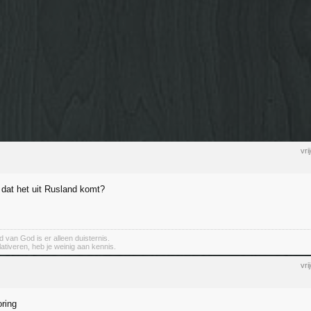
vr
dat het uit Rusland komt?
 van God is er alleen duisternis.
elativeren, heb je weinig aan kennis.
vr
oring