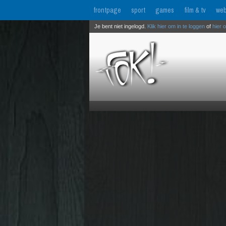
frontpage
sport
games
film & tv
web
Je bent niet ingelogd.
Klik hier om in te loggen
of
hier 