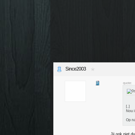
Since2003
quote:
[..]
Nou i
Op na
Jij ook niet d