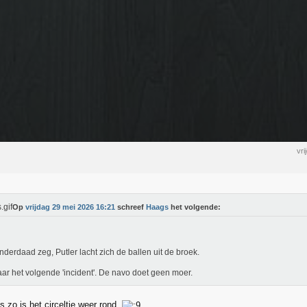
vr
Op
vrijdag 29 mei 2026 16:21
schreef
Haags
het volgende:
nderdaad zeg, Putler lacht zich de ballen uit de broek.
ar het volgende 'incident'. De navo doet geen moer.
us zo is het circeltje weer rond.