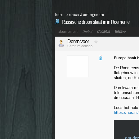
Index
»
nieuws & achtergronden
Russische droon slaat in in Roemenië
abonnement
Unibet
Coolblue
Bitvavo
Domnivoor
Ceterum censeo...
Europa haalt h
De Roemeense 
flatgebouw in
sluiten, de R
Dan kwam met
telefonisch o
dronecrash. H
Lees het hele 
https://nos.nl
om dez