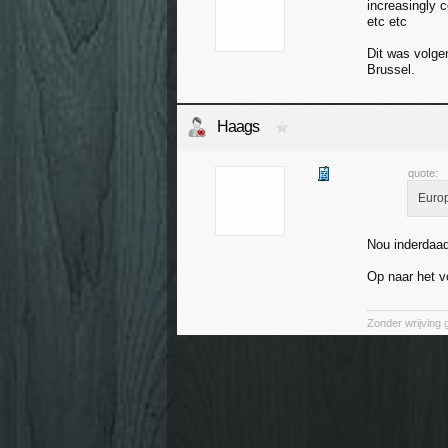
increasingly 
etc etc
Dit was volge
Brussel.
Haags
quote:
Europ
Nou inderdaad 
Op naar het v
Zonder wrijving 