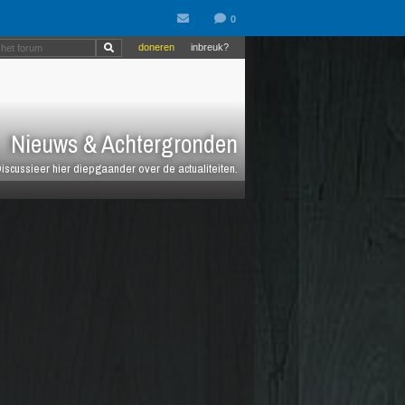
doneren
inbreuk?
Nieuws & Achtergronden
iscussieer hier diepgaander over de actualiteiten.