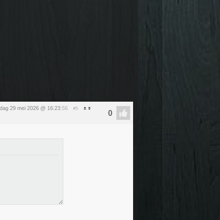
ijdag 29 mei 2026 @ 16:23
:56
#5