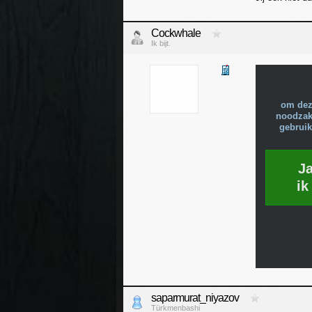
Cockwhale
Ik bijt.
om dez
noodzake
gebruik
J
ik
saparmurat_niyazov
Türkmenbashi