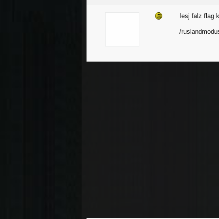
Iesj falz flag
/ruslandmodus