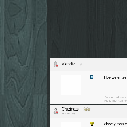
Viesdik
Hoe weten ze 
Zonder het woord
Als je niet kan r
Cruzinats
sigma boy
closely monit