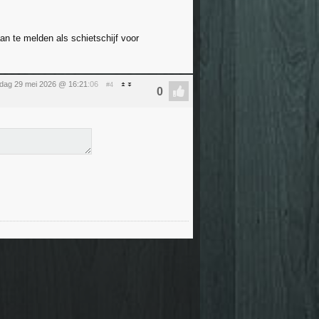
n te melden als schietschijf voor
ijdag 29 mei 2026 @ 16:21
:06
#4