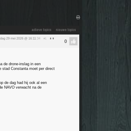
actieve topics
nieuwe topics
ijdag 29 mei 2026 @ 16:11
:34
#1
 de drone-inslag in een
e stad Constanta moet per direct
 de dag had hij ook al een
n de NAVO verwacht na de