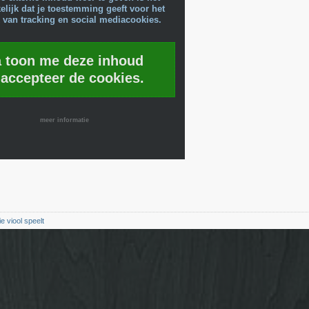
lijk dat je toestemming geeft voor het
 van tracking en social mediacookies.
a toon me deze inhoud
 accepteer de cookies.
meer informatie
ie viool speelt