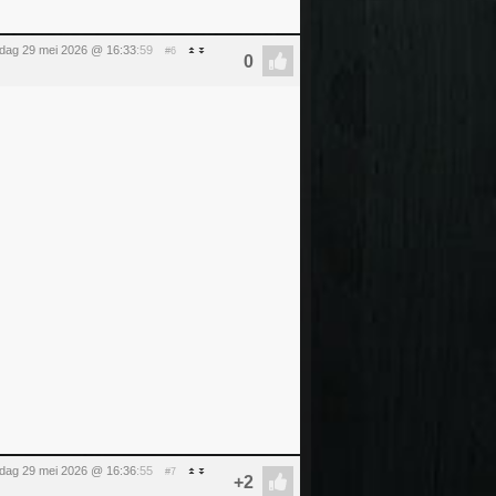
ijdag 29 mei 2026 @ 16:33
:59
#6
ijdag 29 mei 2026 @ 16:36
:55
#7