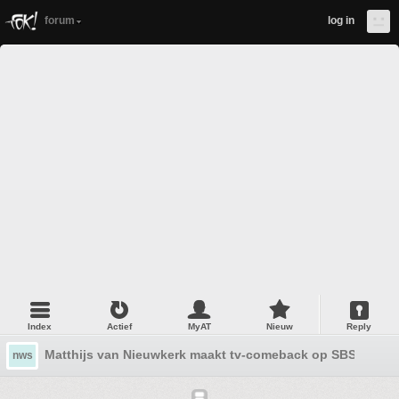
forum
log in
Index
Actief
MyAT
Nieuw
Reply
Matthijs van Nieuwkerk maakt tv-comeback op SBS 6
nws