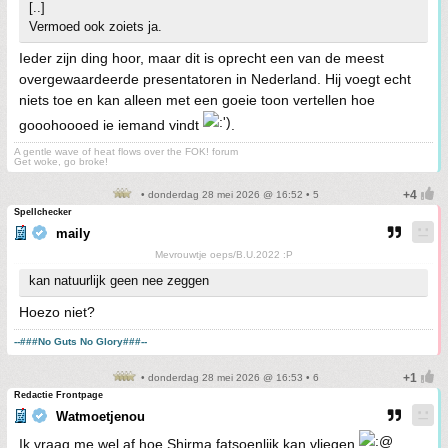
[..]
Vermoed ook zoiets ja.
Ieder zijn ding hoor, maar dit is oprecht een van de meest
overgewaardeerde presentatoren in Nederland. Hij voegt echt
niets toe en kan alleen met een goeie toon vertellen hoe
gooohoooed ie iemand vindt
.
A gentle wave of heat flows over the FOK! forum
Get woke, go broke!
• donderdag 28 mei 2026 @ 16:52 • 5
Spellchecker
maily
Mevrouwtje oeps/B.U.2022 :P
kan natuurlijk geen nee zeggen
Hoezo niet?
--###No Guts No Glory###--
• donderdag 28 mei 2026 @ 16:53 • 6
Redactie Frontpage
Watmoetjenou
Ik vraag me wel af hoe Shirma fatsoenlijk kan vliegen