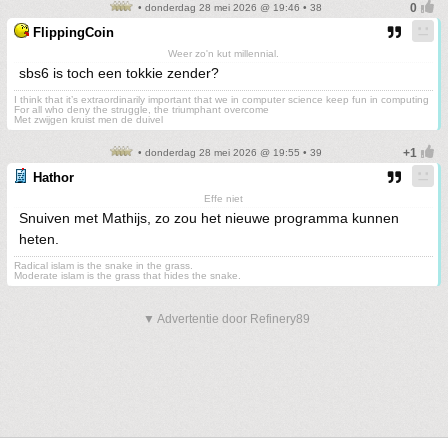
• donderdag 28 mei 2026 @ 19:46 • 38
FlippingCoin
Weer zo'n kut millennial.
sbs6 is toch een tokkie zender?
I think that it’s extraordinarily important that we in computer science keep fun in computing
For all who deny the struggle, the triumphant overcome
Met zwijgen kruist men de duivel
• donderdag 28 mei 2026 @ 19:55 • 39
Hathor
Effe niet
Snuiven met Mathijs, zo zou het nieuwe programma kunnen
heten.
Radical islam is the snake in the grass.
Moderate islam is the grass that hides the snake.
▼ Advertentie door Refinery89