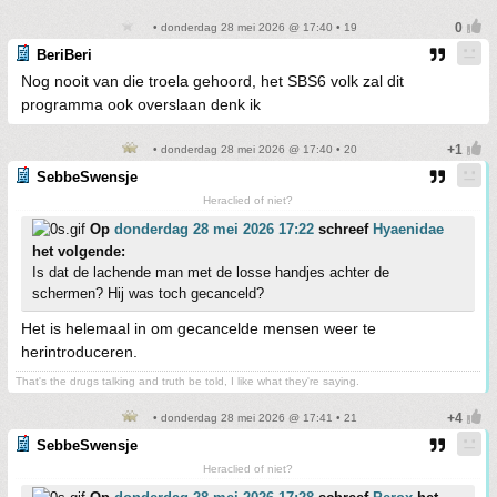
• donderdag 28 mei 2026 @ 17:40 • 19
BeriBeri
Nog nooit van die troela gehoord, het SBS6 volk zal dit
programma ook overslaan denk ik
• donderdag 28 mei 2026 @ 17:40 • 20
SebbeSwensje
Heraclied of niet?
Op
donderdag 28 mei 2026 17:22
schreef
Hyaenidae
het volgende:
Is dat de lachende man met de losse handjes achter de
schermen? Hij was toch gecanceld?
Het is helemaal in om gecancelde mensen weer te
herintroduceren.
That's the drugs talking and truth be told, I like what they're saying.
• donderdag 28 mei 2026 @ 17:41 • 21
SebbeSwensje
Heraclied of niet?