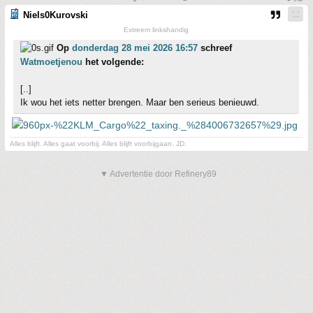
Niels0Kurovski
Extreem linkshandig
Op
donderdag 28 mei 2026 16:57
schreef
Watmoetjenou
het volgende:
[..]
Ik wou het iets netter brengen. Maar ben serieus benieuwd.
Alles blijft. Alles gaat voorbij. Alles blijft voorbijgaan. JD.
▼ Advertentie door Refinery89