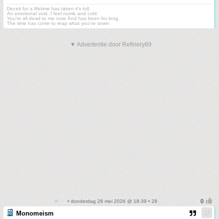
Deceit for a lifetime has taken it's toll.
An emotional void, I feel numb and cold.
You're all dead to me now. And has been for long.
The time has come to reap what you've sown.
▼ Advertentie door Refinery89
• donderdag 28 mei 2026 @ 18:39 • 28
Monomeism