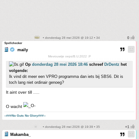
• donderdag 28 mei 2026 @ 19:12 • 34
Spellchecker
maily
Mevrouwtje oeps/B.U.2022 :P
Op
donderdag 28 mei 2026 18:46
schreef
DrDentz
het
volgende:
Ik vind dit meer een VPRO programma dan iets bij SBS6. Dit is
toch lang niet ordinair genoeg?
It aint over till .....
O wacht
--###No Guts No Glory###--
• donderdag 28 mei 2026 @ 19:39 • 35
Makamba_