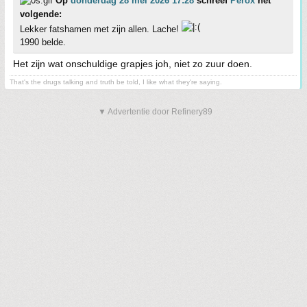
Op
donderdag 28 mei 2026 17:28
schreef
Perox
het
volgende:
Lekker fatshamen met zijn allen. Lache!
1990 belde.
Het zijn wat onschuldige grapjes joh, niet zo zuur doen.
That's the drugs talking and truth be told, I like what they're saying.
▼ Advertentie door Refinery89