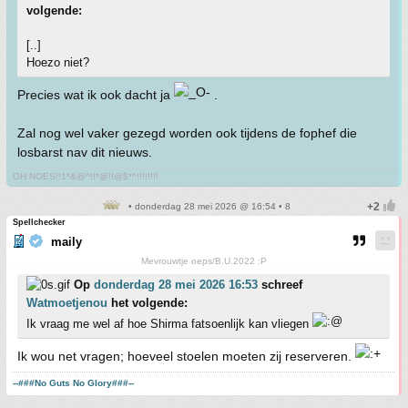
volgende:
[..]
Hoezo niet?
Precies wat ik ook dacht ja
.
Zal nog wel vaker gezegd worden ook tijdens de fophef die
losbarst nav dit nieuws.
OH NOES!!1*&@^!!*@!!@$*^!!!!!!!!
• donderdag 28 mei 2026 @ 16:54 • 8
Spellchecker
maily
Mevrouwtje oeps/B.U.2022 :P
Op
donderdag 28 mei 2026 16:53
schreef
Watmoetjenou
het volgende:
Ik vraag me wel af hoe Shirma fatsoenlijk kan vliegen
Ik wou net vragen; hoeveel stoelen moeten zij reserveren.
--###No Guts No Glory###--