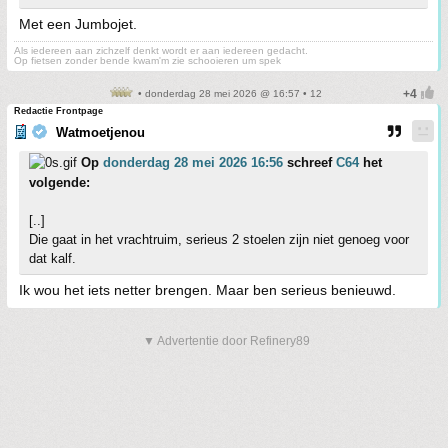
Met een Jumbojet.
Als iedereen aan zichzelf denkt wordt er aan iedereen gedacht.
Op fietsen zonder bende kwam'm zie schooieren um spek
• donderdag 28 mei 2026 @ 16:57 • 12
Redactie Frontpage
Watmoetjenou
Op
donderdag 28 mei 2026 16:56
schreef
C64
het
volgende:
[..]
Die gaat in het vrachtruim, serieus 2 stoelen zijn niet genoeg voor
dat kalf.
Ik wou het iets netter brengen. Maar ben serieus benieuwd.
▼ Advertentie door Refinery89