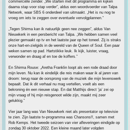
commerciële zender. „We starten met dit programma en kijken
daarna stap voor stap verder”, aldus een woordvoerder van Talpa
Network, waar SBS 6 onderdeel van uitmaakt. „Het is nu nog te
vroeg om iets te zeggen over eventuele vervolgplannen.”
„Tegen Shirma kan ik natuurlijk geen nee zeggen”, aldus Van
Nieuwkerk in een persbericht van Talpa. „We hebben samen veel
plezier gemaakt op tv en het laatste jaar op het toneel. Zij is straks
onze hart-en-zielgids in de wereld van de Queen of Soul. Een paar
weken samen op pad. Hartstikke leuk. Ik kijk, luister, vraag,
verwonder en draag af en toe de koffers.”
En Shirma Rouse: „Aretha Franklin loopt als een rode draad door
mijn leven. Nu kan ik eindelijk die reis maken waar ik al jaren van
droom: terug naar de oorsprong van de muziek die mijn levenswerk
bepaalt. Dat ik dit verhaal nu mag vertellen, voelt als een
bekroning én een nieuwe stap. En dat Matthijs direct ‘ja’ zei op
mijn vraag of hij mijn reisgenoot wilde zijn, maakt mij zeer
gelukkig.”
Vier jaar lang was Van Nieuwkerk niet als presentator op televisie
te zien. Zijn laatste tv-programma was Chansons!!, samen met
Rob Kemps. Het tweede seizoen van vier afleveringen eindigde op
zondag 30 oktober 2022. Een kleine maand later volgden