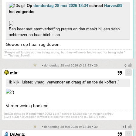
Op
donderdag 28 mei 2026 18:34
schreef
Harvest89
het volgende:
[..]
Een keer met stemverheffing praten en dan maakt hij een salto
achterover na haar bitch slap.
Gewoon op haar rug duwen.
“People will forgive you for being wrong, but they will never forgive you for being right ”
― Thomas Sowell
• donderdag 28 mei 2026 @ 18:43 • 29
mitt
Ik kijk, luister, vraag, verwonder en draag af en toe de koffers.”
Verder weinig boeiend.
[b\]Op dinsdag 9 september 2003 13:57 schreef Dr.Daggla het volgende:\[/b\]
[13:57:43] <@Daggla> ik weet ei'k ook niet wie corleone is.. Uit ER ofzo?
• donderdag 28 mei 2026 @ 18:46 • 30
DrDentz