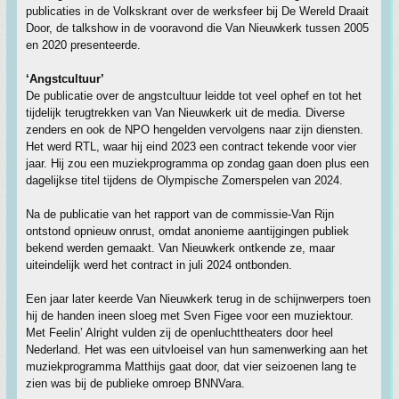
publicaties in de Volkskrant over de werksfeer bij De Wereld Draait
Door, de talkshow in de vooravond die Van Nieuwkerk tussen 2005
en 2020 presenteerde.
‘Angstcultuur’
De publicatie over de angstcultuur leidde tot veel ophef en tot het
tijdelijk terugtrekken van Van Nieuwkerk uit de media. Diverse
zenders en ook de NPO hengelden vervolgens naar zijn diensten.
Het werd RTL, waar hij eind 2023 een contract tekende voor vier
jaar. Hij zou een muziekprogramma op zondag gaan doen plus een
dagelijkse titel tijdens de Olympische Zomerspelen van 2024.
Na de publicatie van het rapport van de commissie-Van Rijn
ontstond opnieuw onrust, omdat anonieme aantijgingen publiek
bekend werden gemaakt. Van Nieuwkerk ontkende ze, maar
uiteindelijk werd het contract in juli 2024 ontbonden.
Een jaar later keerde Van Nieuwkerk terug in de schijnwerpers toen
hij de handen ineen sloeg met Sven Figee voor een muziektour.
Met Feelin’ Alright vulden zij de openluchttheaters door heel
Nederland. Het was een uitvloeisel van hun samenwerking aan het
muziekprogramma Matthijs gaat door, dat vier seizoenen lang te
zien was bij de publieke omroep BNNVara.