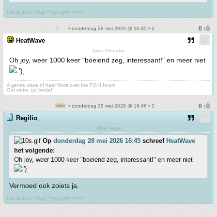
OH NOES!!1*&@^!!*@!!@$*^!!!!!!!!
• donderdag 28 mei 2026 @ 16:45 • 2
HeatWave
Apex Predator
Oh joy, weer 1000 keer "boeiend zeg, interessant!" en meer niet
.
A gentle wave of heat flows over the FOK! forum
Get woke, go broke!
• donderdag 28 mei 2026 @ 16:46 • 3
Regilio_
Witte Neger
Op
donderdag 28 mei 2026 16:45
schreef
HeatWave
het volgende:
Oh joy, weer 1000 keer "boeiend zeg, interessant!" en meer niet
.
Vermoed ook zoiets ja.
OH NOES!!1*&@^!!*@!!@$*^!!!!!!!!