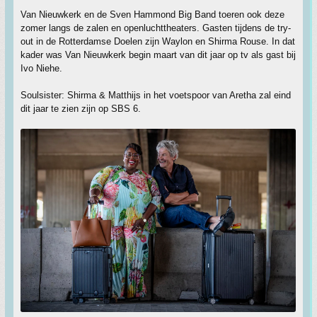
Van Nieuwkerk en de Sven Hammond Big Band toeren ook deze
zomer langs de zalen en openluchttheaters. Gasten tijdens de try-
out in de Rotterdamse Doelen zijn Waylon en Shirma Rouse. In dat
kader was Van Nieuwkerk begin maart van dit jaar op tv als gast bij
Ivo Niehe.
Soulsister: Shirma & Matthijs in het voetspoor van Aretha zal eind
dit jaar te zien zijn op SBS 6.