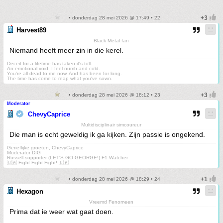
• donderdag 28 mei 2026 @ 17:49 • 22
Harvest89
Black Metal fan
Niemand heeft meer zin in die kerel.
Deceit for a lifetime has taken it's toll.
An emotional void, I feel numb and cold.
You're all dead to me now. And has been for long.
The time has come to reap what you've sown.
• donderdag 28 mei 2026 @ 18:12 • 23
Moderator
ChevyCaprice
Multidisciplinair simcoureur
Die man is echt geweldig ik ga kijken. Zijn passie is ongekend.
Gerieflijke groeten, ChevyCaprice
Moderator DIG
Russell-supporter (LET'S GO GEORGE!) F1 Watcher
🇺🇦 Fight Fight Fight! 🇺🇦
• donderdag 28 mei 2026 @ 18:29 • 24
Hexagon
Vreemd Fenomeen
Prima dat ie weer wat gaat doen.