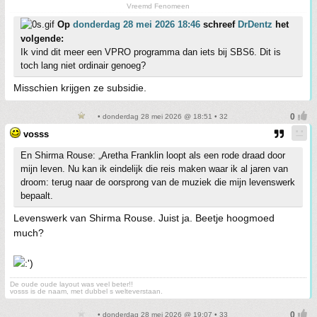
Vreemd Fenomeen
Op
donderdag 28 mei 2026 18:46
schreef
DrDentz
het
volgende:
Ik vind dit meer een VPRO programma dan iets bij SBS6. Dit is
toch lang niet ordinair genoeg?
Misschien krijgen ze subsidie.
• donderdag 28 mei 2026 @ 18:51 • 32
vosss
En Shirma Rouse: „Aretha Franklin loopt als een rode draad door
mijn leven. Nu kan ik eindelijk die reis maken waar ik al jaren van
droom: terug naar de oorsprong van de muziek die mijn levenswerk
bepaalt.
Levenswerk van Shirma Rouse. Juist ja. Beetje hoogmoed
much?
De oude oude layout was veel beter!!
vosss is de naam, met dubbel s welteverstaan.
• donderdag 28 mei 2026 @ 19:07 • 33