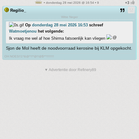
• donderdag 28 mei 2026 @ 16:54 • 9
Regilio_
Witte Neger
Op
donderdag 28 mei 2026 16:53
schreef
Watmoetjenou
het volgende:
Ik vraag me wel af hoe Shirma fatsoenlijk kan vliegen
Sjon de Mol heeft de noodvoorraad kerosine bij KLM opgekocht.
OH NOES!!1*&@^!!*@!!@$*^!!!!!!!!
▼ Advertentie door Refinery89