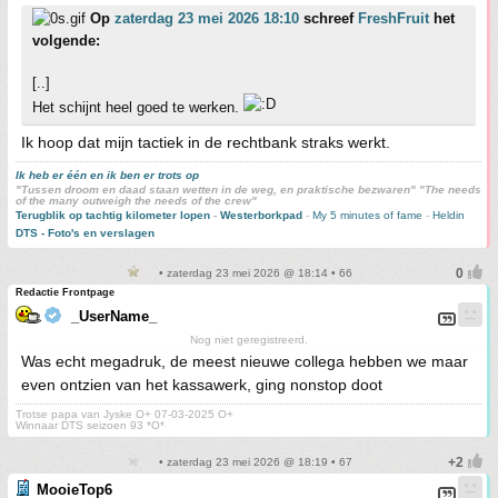
Op
zaterdag 23 mei 2026 18:10
schreef
FreshFruit
het
volgende:
[..]
Het schijnt heel goed te werken.
Ik hoop dat mijn tactiek in de rechtbank straks werkt.
Ik heb er één en ik ben er trots op
"Tussen droom en daad staan wetten in de weg, en praktische bezwaren" "The needs
of the many outweigh the needs of the crew"
Terugblik op tachtig kilometer lopen
-
Westerborkpad
-
My 5 minutes of fame
-
Heldin
DTS - Foto's en verslagen
• zaterdag 23 mei 2026 @ 18:14 • 66
Redactie Frontpage
_UserName_
Nog niet geregistreerd.
Was echt megadruk, de meest nieuwe collega hebben we maar
even ontzien van het kassawerk, ging nonstop doot
Trotse papa van Jyske O+ 07-03-2025 O+
Winnaar DTS seizoen 93 *O*
• zaterdag 23 mei 2026 @ 18:19 • 67
MooieTop6