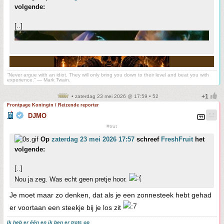
volgende:
[..]
“Never argue with an idiot. They will only bring you down to their level and beat you with
experience.” ― Mark Twain.
• zaterdag 23 mei 2026 @ 17:59 • 52
Frontpage Koningin / Reizende reporter
DJMO
#trut
Op
zaterdag 23 mei 2026 17:57
schreef
FreshFruit
het
volgende:
[..]
Nou ja zeg. Was echt geen pretje hoor.
Je moet maar zo denken, dat als je een zonnesteek hebt gehad
er voortaan een steekje bij je los zit
Ik heb er één en ik ben er trots op