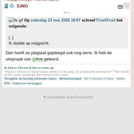
DJMO
#trut
Op
zaterdag 23 mei 2026 18:07
schreef
FreshFruit
het
volgende:
[..]
Ik doelde op zwijgrecht.
Dan heeft ze plagiaat gepleegd ook nog eens. Ik heb de
uitspraak van
geleerd.
@Rob
Ik heb er één en ik ben er trots op
"Tussen droom en daad staan wetten in de weg, en praktische bezwaren" "The needs
of the many outweigh the needs of the crew"
Terugblik op tachtig kilometer lopen
-
Westerborkpad
-
My 5 minutes of fame
-
Heldin
DTS - Foto's en verslagen
▼ Advertentie door Refinery89