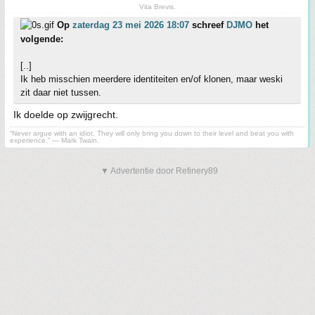
Vita Brevis.
Op
zaterdag 23 mei 2026 18:07
schreef
DJMO
het
volgende:
[..]
Ik heb misschien meerdere identiteiten en/of klonen, maar weski
zit daar niet tussen.
Ik doelde op zwijgrecht.
“Never argue with an idiot. They will only bring you down to their level and beat you with
experience.” ― Mark Twain.
▼ Advertentie door Refinery89