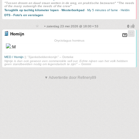
"Tussen droom en daad staan wetten in de weg, en praktische bezwaren" "The needs
of the many outweigh the needs of the crew"
Terugblik op tachtig kilometer lopen
-
Westerborkpad
-
My 5 minutes of fame
-
Heldin
DTS - Foto's en verslagen
• zaterdag 23 mei 2026 @ 18:00 • 53
Homijn
Oryctolagus hominus
MED / Homijn
||
"Sjankebekkenkonijn"
– Dotteke
Nijntje is dan ook gewoon een commerciële sell out. Echte nijnen van het volk hebben
geen standbeelden nodig om legendarisch te zijn!"
– Grrrrrrrr
▼ Advertentie door Refinery89