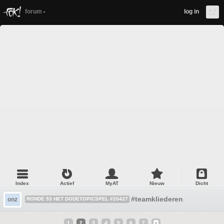
forum
log in
Index
Actief
MyAT
Nieuw
Dicht
#teamkliederen
onz
RONDE 93 HET DODETOPICSPEL #20427
1
2
3
4
5
6
7