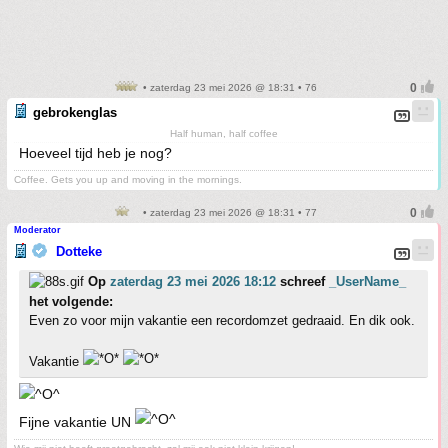
• zaterdag 23 mei 2026 @ 18:31 • 76
gebrokenglas
Half human, half coffee
Hoeveel tijd heb je nog?
Coffee. Gets you up and moving in the mornings.
• zaterdag 23 mei 2026 @ 18:31 • 77
Moderator
Dotteke
Op
zaterdag 23 mei 2026 18:12
schreef
_UserName_
het volgende:
Even zo voor mijn vakantie een recordomzet gedraaid. En dik ook.
Vakantie
Fijne vakantie UN