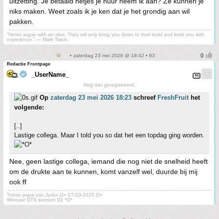
uitzetting. Je betaald netjes je huur neem ik aan? Ze kunnen je
niks maken. Weet zoals ik je ken dat je het grondig aan wil
pakken.
“Never argue with an idiot. They will only bring you down to their level and beat you with
experience.” ― Mark Twain.
• zaterdag 23 mei 2026 @ 18:42 • 83
Redactie Frontpage
_UserName_
Nog niet geregistreerd.
Op
zaterdag 23 mei 2026 18:23
schreef
FreshFruit
het
volgende:
[..]
Lastige collega. Maar I told you so dat het een topdag ging worden.
Nee, geen lastige collega, iemand die nog niet de snelheid heeft
om de drukte aan te kunnen, komt vanzelf wel, duurde bij mij
ook ff
Trotse papa van Jyske O+ 07-03-2025 O+
Winnaar DTS seizoen 93 *O*