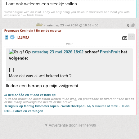
Laat ook weleens een steekje vallen.
“Never argue with an idiot. They will only bring you down to their level and beat you with
experience.” ― Mark Twain.
• zaterdag 23 mei 2026 @ 18:03 • 56
Frontpage Koningin / Reizende reporter
DJMO
#trut
Op
zaterdag 23 mei 2026 18:02
schreef
FreshFruit
het
volgende:
[..]
Maar dat was al wel bekend toch ?
Ik doe een beroep op mijn zwijgrecht
Ik heb er één en ik ben er trots op
"Tussen droom en daad staan wetten in de weg, en praktische bezwaren" "The needs
of the many outweigh the needs of the crew"
Terugblik op tachtig kilometer lopen
-
Westerborkpad
-
My 5 minutes of fame
-
Heldin
DTS - Foto's en verslagen
▼ Advertentie door Refinery89