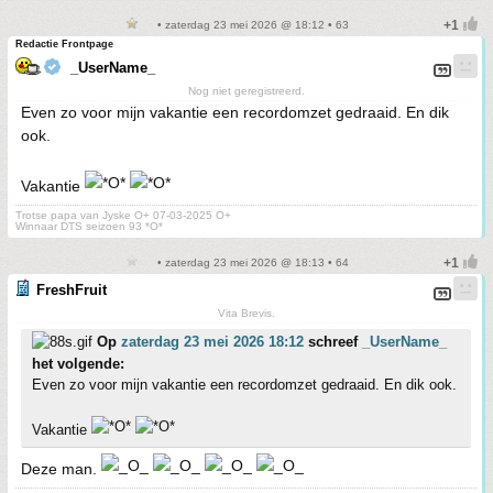
• zaterdag 23 mei 2026 @ 18:12 • 63
Redactie Frontpage
_UserName_
Nog niet geregistreerd.
Even zo voor mijn vakantie een recordomzet gedraaid. En dik
ook.
Vakantie
Trotse papa van Jyske O+ 07-03-2025 O+
Winnaar DTS seizoen 93 *O*
• zaterdag 23 mei 2026 @ 18:13 • 64
FreshFruit
Vita Brevis.
Op
zaterdag 23 mei 2026 18:12
schreef
_UserName_
het volgende:
Even zo voor mijn vakantie een recordomzet gedraaid. En dik ook.
Vakantie
Deze man.