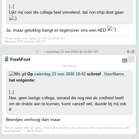
[..]
Lijkt mij voor die collega heel vervelend, dat non-stop doot gaan.
Ja, maar gelukkig hangt er tegenover ons een AED
Trotse papa van Jyske O+ 07-03-2025 O+
Winnaar DTS seizoen 93 *O*
• zaterdag 23 mei 2026 @ 18:43 • 85
FreshFruit
Vita Brevis.
Op
zaterdag 23 mei 2026 18:42
schreef
_UserName_
het volgende:
[..]
Nee, geen lastige collega, iemand die nog niet de snelheid heeft
om de drukte aan te kunnen, komt vanzelf wel, duurde bij mij ook
ff
Beentjes omhoog dan maar.
“Never argue with an idiot. They will only bring you down to their level and beat you with
experience.” ― Mark Twain.