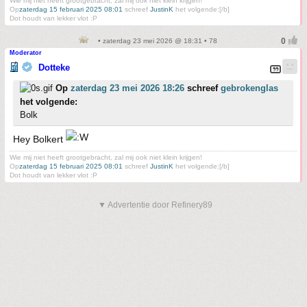
Wie mij niet heeft grootgebracht, zal mij ook niet klein krijgen!
Op
zaterdag 15 februari 2025 08:01
schreef
JustinK
het volgende:[/b]
Dot houdt van lekker vlot :P
• zaterdag 23 mei 2026 @ 18:31 • 78
Moderator
Dotteke
Op
zaterdag 23 mei 2026 18:26
schreef
gebrokenglas
het volgende:
Bolk
Hey Bolkert
Wie mij niet heeft grootgebracht, zal mij ook niet klein krijgen!
Op
zaterdag 15 februari 2025 08:01
schreef
JustinK
het volgende:[/b]
Dot houdt van lekker vlot :P
▼ Advertentie door Refinery89