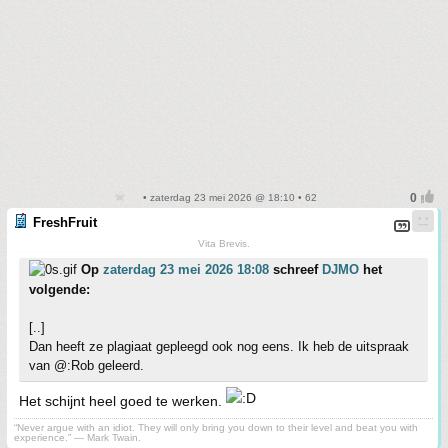
• zaterdag 23 mei 2026 @ 18:10 • 62
FreshFruit
Vita Brevis.
Op
zaterdag 23 mei 2026 18:08
schreef
DJMO
het
volgende:
[..]
Dan heeft ze plagiaat gepleegd ook nog eens. Ik heb de uitspraak
van @:Rob geleerd.
Het schijnt heel goed te werken.
“Never argue with an idiot. They will only bring you down to their level and beat you with
experience.” ― Mark Twain.