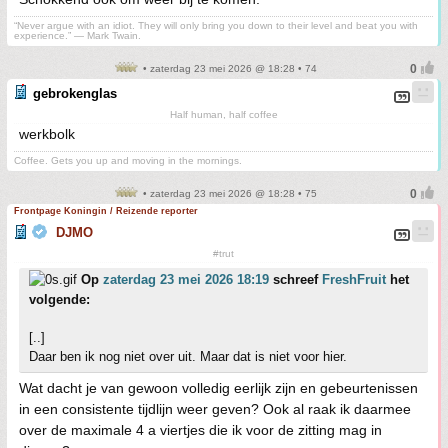
“Never argue with an idiot. They will only bring you down to their level and beat you with
experience.” ― Mark Twain.
• zaterdag 23 mei 2026 @ 18:28 • 74
gebrokenglas
Half human, half coffee
werkbolk
Coffee. Gets you up and moving in the mornings.
• zaterdag 23 mei 2026 @ 18:28 • 75
Frontpage Koningin / Reizende reporter
DJMO
#trut
Op
zaterdag 23 mei 2026 18:19
schreef
FreshFruit
het
volgende:
[..]
Daar ben ik nog niet over uit. Maar dat is niet voor hier.
Wat dacht je van gewoon volledig eerlijk zijn en gebeurtenissen
in een consistente tijdlijn weer geven? Ook al raak ik daarmee
over de maximale 4 a viertjes die ik voor de zitting mag in