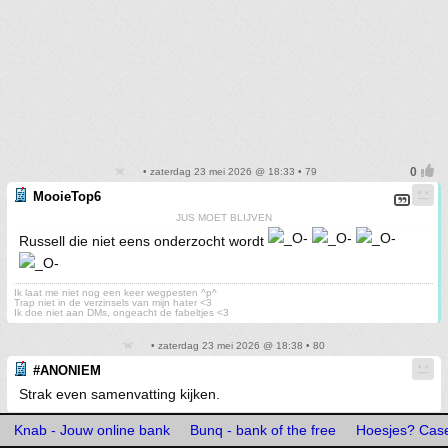
• zaterdag 23 mei 2026 @ 18:33 • 79
MooieTop6
JUS MOET BLIJVEN
Russell die niet eens onderzocht wordt
Ik laat me niet nog een keer wegpesten ^p^
Trap niet in de verzinsels van mijn hater <3
Ik doe niet aan DMs, ongeacht de fabeltjes <3
• zaterdag 23 mei 2026 @ 18:38 • 80
#ANONIEM
Strak even samenvatting kijken.
Knab - Jouw online bank
Bunq - bank of the free
Hoesjes? Caset