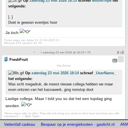
Op
zaterdag 23 mei 2026 18:19
schreef
MooieTop6
het
volgende:
[..]
Doet ie gewoon eventjes hoor
Ja toch
Trotse papa van Jyske O+ 07-03-2025 O+
Winnaar DTS seizoen 93 *O*
• zaterdag 23 mei 2026 @ 18:23 • 70
FreshFruit
Vita Brevis.
Op
zaterdag 23 mei 2026 18:14
schreef
_UserName_
het volgende:
Was echt megadruk, de meest nieuwe collega hebben we maar
even ontzien van het kassawerk, ging nonstop doot
Lastige collega. Maar I told you so dat het een topdag ging
worden.
“Never argue with an idiot. They will only bring you down to their level and beat you with
experience.” ― Mark Twain.
Vattenfall cadeau
Bespaar op je energiekosten - gaslicht.nl
ANW