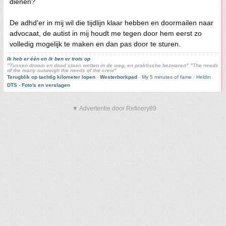
dienen?
De adhd'er in mij wil die tijdlijn klaar hebben en doormailen naar
advocaat, de autist in mij houdt me tegen door hem eerst zo
volledig mogelijk te maken en dan pas door te sturen.
Ik heb er één en ik ben er trots op
"Tussen droom en daad staan wetten in de weg, en praktische bezwaren" "The needs
of the many outweigh the needs of the crew"
Terugblik op tachtig kilometer lopen
-
Westerborkpad
-
My 5 minutes of fame
-
Heldin
DTS - Foto's en verslagen
▼ Advertentie door Refinery89