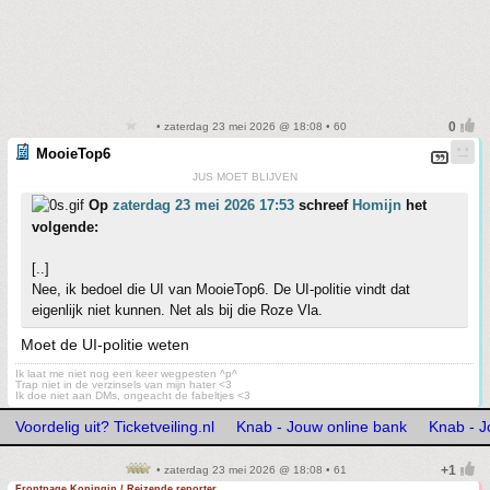
• zaterdag 23 mei 2026 @ 18:08 • 60
MooieTop6
JUS MOET BLIJVEN
Op
zaterdag 23 mei 2026 17:53
schreef
Homijn
het
volgende:
[..]
Nee, ik bedoel die UI van MooieTop6. De UI-politie vindt dat
eigenlijk niet kunnen. Net als bij die Roze Vla.
Moet de UI-politie weten
Ik laat me niet nog een keer wegpesten ^p^
Trap niet in de verzinsels van mijn hater <3
Ik doe niet aan DMs, ongeacht de fabeltjes <3
Voordelig uit? Ticketveiling.nl
Knab - Jouw online bank
Knab - J
• zaterdag 23 mei 2026 @ 18:08 • 61
Frontpage Koningin / Reizende reporter