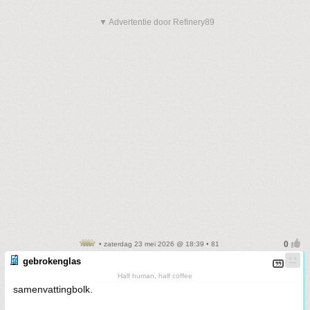
▼ Advertentie door Refinery89
• zaterdag 23 mei 2026 @ 18:39 • 81
gebrokenglas
Half human, half coffee
samenvattingbolk.