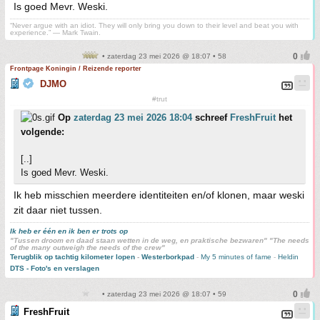
Is goed Mevr. Weski.
“Never argue with an idiot. They will only bring you down to their level and beat you with
experience.” ― Mark Twain.
• zaterdag 23 mei 2026 @ 18:07 • 58
Frontpage Koningin / Reizende reporter
DJMO
#trut
Op
zaterdag 23 mei 2026 18:04
schreef
FreshFruit
het
volgende:
[..]
Is goed Mevr. Weski.
Ik heb misschien meerdere identiteiten en/of klonen, maar weski
zit daar niet tussen.
Ik heb er één en ik ben er trots op
"Tussen droom en daad staan wetten in de weg, en praktische bezwaren" "The needs
of the many outweigh the needs of the crew"
Terugblik op tachtig kilometer lopen
-
Westerborkpad
-
My 5 minutes of fame
-
Heldin
DTS - Foto's en verslagen
• zaterdag 23 mei 2026 @ 18:07 • 59
FreshFruit