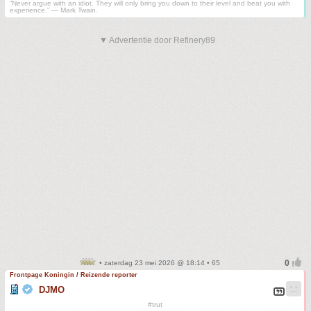
“Never argue with an idiot. They will only bring you down to their level and beat you with
experience.” ― Mark Twain.
▼ Advertentie door Refinery89
• zaterdag 23 mei 2026 @ 18:14 • 65
Frontpage Koningin / Reizende reporter
DJMO
#trut