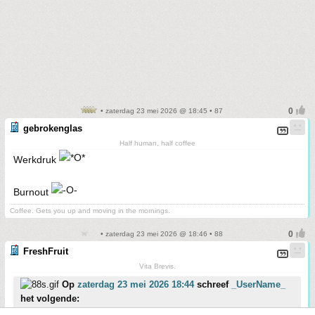
• zaterdag 23 mei 2026 @ 18:45 • 87
gebrokenglas
Half human, half coffee
Werkdruk
Burnout
Coffee. Gets you up and moving in the mornings.
• zaterdag 23 mei 2026 @ 18:46 • 88
FreshFruit
Vita Brevis.
Op
zaterdag 23 mei 2026 18:44
schreef
_UserName_
het volgende: