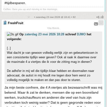
#tijdbesparen.
Coffee. Gets you up and moving in the mornings.
• zaterdag 23 mei 2026 @ 18:41 • 82
FreshFruit
Vita Brevis.
Op
zaterdag 23 mei 2026 18:28
schreef
DJMO
het
volgende:
[..]
Wat dacht je van gewoon volledig eerlijk zijn en gebeurtenissen in
een consistente tijdlijn weer geven? Ook al raak ik daarmee over
de maximale 4 a viertjes die ik voor de zitting mag in dienen?
De adhd'er in mij wil die tijdlijn klaar hebben en doormailen naar
advocaat, de autist in mij houdt me tegen door hem eerst zo
volledig mogelijk te maken en dan pas door te sturen.
Ja mijn beste confrere, die 4 A viertjes als bezwaarschrift was mij
bekend. Maar ik zat te denken, mensen die op een booreiland
werken, truckchauffeurs en anderen die veel van huis zijn
verbruiken toch weinig water? Dat is geen gegronde reden voor