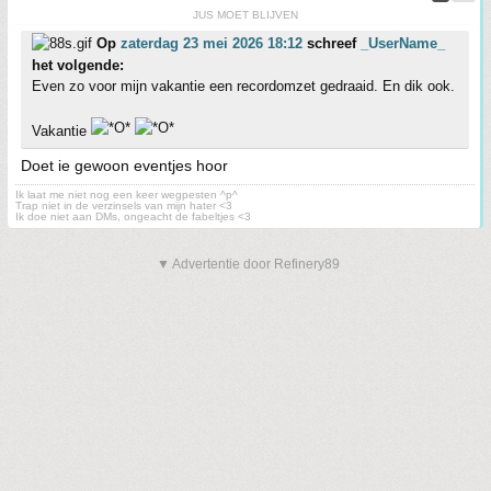
JUS MOET BLIJVEN
Op
zaterdag 23 mei 2026 18:12
schreef
_UserName_
het volgende:
Even zo voor mijn vakantie een recordomzet gedraaid. En dik ook.
Vakantie
Doet ie gewoon eventjes hoor
Ik laat me niet nog een keer wegpesten ^p^
Trap niet in de verzinsels van mijn hater <3
Ik doe niet aan DMs, ongeacht de fabeltjes <3
▼ Advertentie door Refinery89