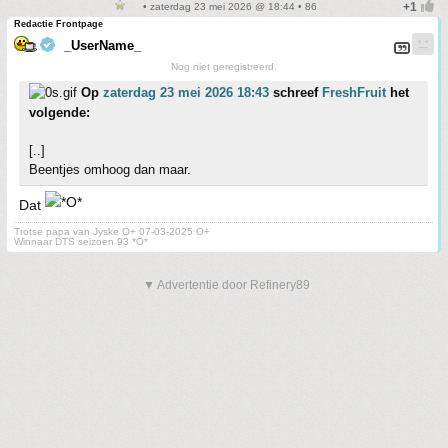
• zaterdag 23 mei 2026 @ 18:44 • 86
Redactie Frontpage
_UserName_
Nog niet geregistreerd.
Op
zaterdag 23 mei 2026 18:43
schreef
FreshFruit
het
volgende:
[..]
Beentjes omhoog dan maar.
Dat
Trotse papa van Jyske O+ 07-03-2025 O+
Winnaar DTS seizoen 93 *O*
▼ Advertentie door Refinery89