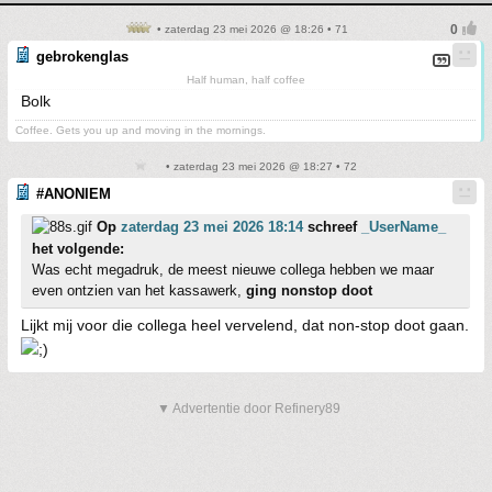
• zaterdag 23 mei 2026 @ 18:26 • 71
gebrokenglas
Half human, half coffee
Bolk
Coffee. Gets you up and moving in the mornings.
• zaterdag 23 mei 2026 @ 18:27 • 72
#ANONIEM
Op
zaterdag 23 mei 2026 18:14
schreef
_UserName_
het volgende:
Was echt megadruk, de meest nieuwe collega hebben we maar
even ontzien van het kassawerk,
ging nonstop doot
Lijkt mij voor die collega heel vervelend, dat non-stop doot gaan.
▼ Advertentie door Refinery89