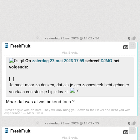
• zaterdag 23 mei 2026 @ 18:02 • 54
FreshFruit
Vita Brevis.
Op
zaterdag 23 mei 2026 17:59
schreef
DJMO
het
volgende:
[..]
Je moet maar zo denken, dat als je een zonnesteek hebt gehad er
voortaan een steekje bij je los zit
Maar dat was al wel bekend toch ?
“Never argue with an idiot. They will only bring you down to their level and beat you with
experience.” ― Mark Twain.
• zaterdag 23 mei 2026 @ 18:03 • 55
FreshFruit
Vita Brevis.