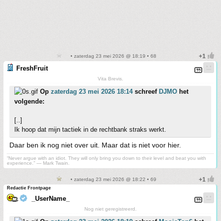
• zaterdag 23 mei 2026 @ 18:19 • 68
FreshFruit
Vita Brevis.
Op
zaterdag 23 mei 2026 18:14
schreef
DJMO
het
volgende:
[..]
Ik hoop dat mijn tactiek in de rechtbank straks werkt.
Daar ben ik nog niet over uit. Maar dat is niet voor hier.
“Never argue with an idiot. They will only bring you down to their level and beat you with
experience.” ― Mark Twain.
• zaterdag 23 mei 2026 @ 18:22 • 69
Redactie Frontpage
_UserName_
Nog niet geregistreerd.