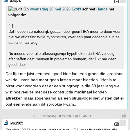
Basp1
Op
woensdag 20 mei 2026 12:49
schreef
Hanca
het
volgende:
[..]
Dat hebben ze natuurlijk gedaan door geen HRA meer te doen voor
nieuwe aflossingsvrije hypotheken, over een paar decennia zijn ze
dan allemaal weg.
Nu ineens voor alle aflossingsvrije hypotheken de HRA volledig
afschaffen gaat mensen in problemen brengen, dat lijkt me geen
goed idee.
Dat lijkt me juist een heel goed idee laat een groep die jarenlang
wel de lusten had maar geen lasten maar bloeden.. Het is te
bizar voor woorden dat er een subgroep is die 30 jaar lang wel
wist hoeveel ze met deze constructie maximaal konden
aftrekken maar zogenaamd als een struisvogel niet wisten dat er
ooit een einde aan dit sprookje kwam..
• woensdag 20 mei 2026 @ 13:45 • 11
Ivo1985
Precies, 2031 gewoon kappen met HRA voor hypotheken die