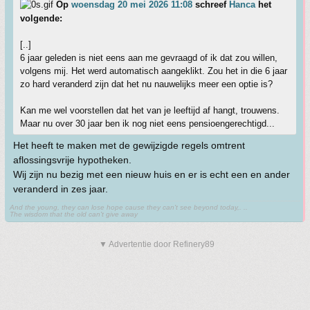
Op
woensdag 20 mei 2026 11:08
schreef
Hanca
het
volgende:
[..]
6 jaar geleden is niet eens aan me gevraagd of ik dat zou willen,
volgens mij. Het werd automatisch aangeklikt. Zou het in die 6 jaar
zo hard veranderd zijn dat het nu nauwelijks meer een optie is?
Kan me wel voorstellen dat het van je leeftijd af hangt, trouwens.
Maar nu over 30 jaar ben ik nog niet eens pensioengerechtigd...
Het heeft te maken met de gewijzigde regels omtrent
aflossingsvrije hypotheken.
Wij zijn nu bezig met een nieuw huis en er is echt een en ander
veranderd in zes jaar.
And the young, they can lose hope cause they can't see beyond today,. ..
The wisdom that the old can't give away
▼ Advertentie door Refinery89