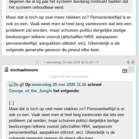
degenen die al tig jaar het systeem dusdanig misbruikt hadden dat
het systeem onhoudbaar werd.
Maar dat is toch op veel meer vlakken zo? Pensioenleeftijd is er
ook zo een. Vaak weet men al heel lang vantevoren dat iets een
probleem zal worden, maar schuiven politici dergelijke lastige
beslissingen telkens vooruit (afschaffen HRA, aanpassen
pensioenleeftijd, aanpakken stikstof, etc). Uiteindelijk is de
volgende generatie gewoon de pineut elke keer.
• woensdag 20 mei 2026 @ 11:36 • 5
michaelmoore
begin ook een voedselbos
Op
woensdag 20 mei 2026 11:16
schreef
George_of_the_Jungle
het volgende:
[..]
Maar dat is toch op veel meer vlakken zo? Pensioenleeftijd is er
ook zo een. Vaak weet men al heel lang vantevoren dat iets een
probleem zal worden, maar schuiven politici dergelijke lastige
beslissingen telkens vooruit (afschaffen HRA, aanpassen
pensioenleeftijd, aanpakken stikstof, etc). Uiteindelijk is de
volgende generatie gewoon de pineut elke keer.