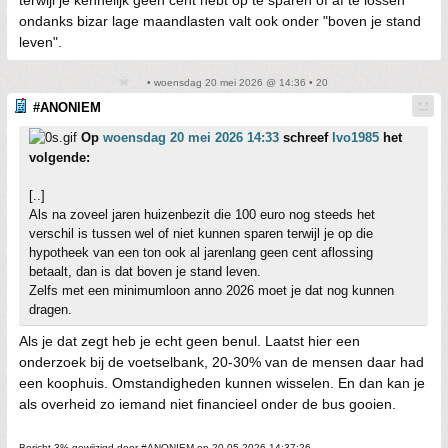
ondanks bizar lage maandlasten valt ook onder "boven je stand
leven".
• woensdag 20 mei 2026 @ 14:36 • 20
#ANONIEM
Op
woensdag 20 mei 2026 14:33
schreef
Ivo1985
het
volgende:
[..]
Als na zoveel jaren huizenbezit die 100 euro nog steeds het
verschil is tussen wel of niet kunnen sparen terwijl je op die
hypotheek van een ton ook al jarenlang geen cent aflossing
betaalt, dan is dat boven je stand leven.
Zelfs met een minimumloon anno 2026 moet je dat nog kunnen
dragen.
Als je dat zegt heb je echt geen benul. Laatst hier een
onderzoek bij de voetselbank, 20-30% van de mensen daar had
een koophuis. Omstandigheden kunnen wisselen. En dan kan je
als overheid zo iemand niet financieel onder de bus gooien.
Bericht 3% gewijzigd door #ANONIEM op 20-05-2026 14:37:26