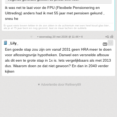
ik was net te laat voor de FPU (Flexibele Pensionering en
Uittreding) anders had ik met 55 jaar met pensioen gekund ,
sneu he
Er gaat niets boven lekker in de zon zitten in de achtertuin met een heel koud glas bier ,
als je al 75 jaar bent en nog gezond, laat ze maar lachen de sukkels
• woensdag 20 mei 2026 @ 11:46 • 6
_Lily_
Een goede stap zou zijn om vanaf 2031 geen HRA meer te doen
voor aflossingsvrije hypotheken. Danwel een versnelde afbouw
als dit een te grote stap in 1x is. Iets vergelijkbaars als met 2013
dus. Waarom doen ze dat niet gewoon? En dan in 2040 verder
kijken
▼ Advertentie door Refinery89