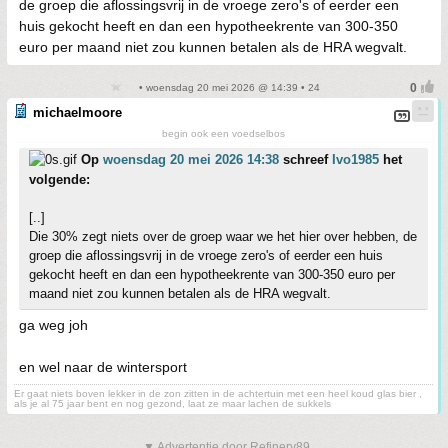
de groep die aflossingsvrij in de vroege zero's of eerder een
huis gekocht heeft en dan een hypotheekrente van 300-350
euro per maand niet zou kunnen betalen als de HRA wegvalt.
• woensdag 20 mei 2026 @ 14:39 • 24
michaelmoore
begin ook een voedselbos
Op
woensdag 20 mei 2026 14:38
schreef
Ivo1985
het
volgende:
[..]
Die 30% zegt niets over de groep waar we het hier over hebben, de
groep die aflossingsvrij in de vroege zero's of eerder een huis
gekocht heeft en dan een hypotheekrente van 300-350 euro per
maand niet zou kunnen betalen als de HRA wegvalt.
ga weg joh
en wel naar de wintersport
Er gaat niets boven lekker in de zon zitten in de achtertuin met een heel koud glas bier ,
als je al 75 jaar bent en nog gezond, laat ze maar lachen de sukkels
▼ Advertentie door Refinery89