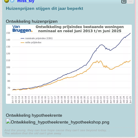
miss_sly
Huizenprijzen stijgen dit jaar beperkt
Ontwikkeling huizenprijzen
Ontwikkeling hypotheekrente
And the young, they can lose hope cause they can't see beyond today,. ..
The wisdom that the old can't give away