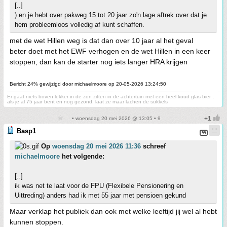
[..]
) en je hebt over pakweg 15 tot 20 jaar zo'n lage aftrek over dat je
hem probleemloos volledig af kunt schaffen.
met de wet Hillen weg is dat dan over 10 jaar al het geval
beter doet met het EWF verhogen en de wet Hillen in een keer
stoppen, dan kan de starter nog iets langer HRA krijgen
Bericht 24% gewijzigd door michaelmoore op 20-05-2026 13:24:50
Er gaat niets boven lekker in de zon zitten in de achtertuin met een heel koud glas bier ,
als je al 75 jaar bent en nog gezond, laat ze maar lachen de sukkels
• woensdag 20 mei 2026 @ 13:05 • 9
Basp1
Op
woensdag 20 mei 2026 11:36
schreef
michaelmoore
het volgende:
[..]
ik was net te laat voor de FPU (Flexibele Pensionering en
Uittreding) anders had ik met 55 jaar met pensioen gekund
Maar verklap het publiek dan ook met welke leeftijd jij wel al hebt
kunnen stoppen.