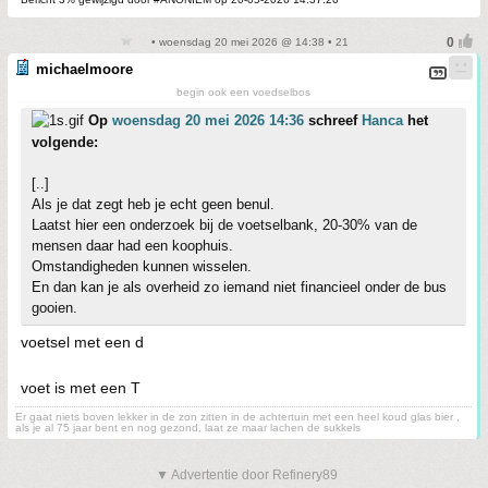
• woensdag 20 mei 2026 @ 14:38 • 21
michaelmoore
begin ook een voedselbos
Op
woensdag 20 mei 2026 14:36
schreef
Hanca
het
volgende:
[..]
Als je dat zegt heb je echt geen benul.
Laatst hier een onderzoek bij de voetselbank, 20-30% van de
mensen daar had een koophuis.
Omstandigheden kunnen wisselen.
En dan kan je als overheid zo iemand niet financieel onder de bus
gooien.
voetsel met een d
voet is met een T
Er gaat niets boven lekker in de zon zitten in de achtertuin met een heel koud glas bier ,
als je al 75 jaar bent en nog gezond, laat ze maar lachen de sukkels
▼ Advertentie door Refinery89