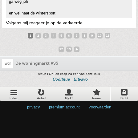
ga weg joh
en wel naar de wintersport
Volgens mij reageer je op de verkeerde.
1
2
3
4
5
6
7
8
9
10
11
12
13
De woningmarkt #95
wgr
steun FOK! en koop via een van deze links
Coolblue
Bitvavo
Index
Actief
MyAT
Nieuw
Dicht
privacy
•
premium account
•
voorwaarden