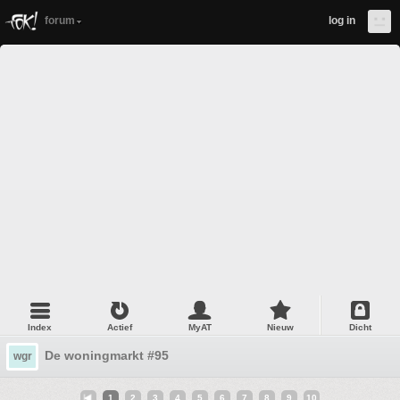
forum
log in
Index
Actief
MyAT
Nieuw
Dicht
De woningmarkt #95
wgr
1
2
3
4
5
6
7
8
9
10