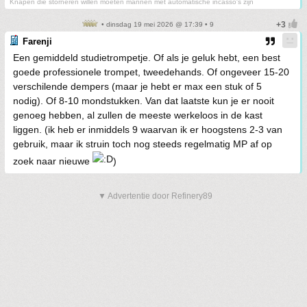
Knapen die storneren willen moeten mannen met automatische incasso's zijn
• dinsdag 19 mei 2026 @ 17:39 • 9
Farenji
Een gemiddeld studietrompetje. Of als je geluk hebt, een best
goede professionele trompet, tweedehands. Of ongeveer 15-20
verschilende dempers (maar je hebt er max een stuk of 5
nodig). Of 8-10 mondstukken. Van dat laatste kun je er nooit
genoeg hebben, al zullen de meeste werkeloos in de kast
liggen. (ik heb er inmiddels 9 waarvan ik er hoogstens 2-3 van
gebruik, maar ik struin toch nog steeds regelmatig MP af op
zoek naar nieuwe
)
▼ Advertentie door Refinery89