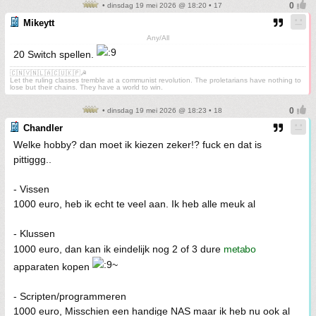
• dinsdag 19 mei 2026 @ 18:20 • 17
Mikeytt
Any/All
20 Switch spellen.
🇨🇳🇻🇳🇱🇦🇨🇺🇰🇵☭
Let the ruling classes tremble at a communist revolution. The proletarians have nothing to
lose but their chains. They have a world to win.
• dinsdag 19 mei 2026 @ 18:23 • 18
Chandler
Welke hobby? dan moet ik kiezen zeker!? fuck en dat is
pittiggg..
- Vissen
1000 euro, heb ik echt te veel aan. Ik heb alle meuk al
- Klussen
1000 euro, dan kan ik eindelijk nog 2 of 3 dure
metabo
apparaten kopen
- Scripten/programmeren
1000 euro, Misschien een handige NAS maar ik heb nu ook al