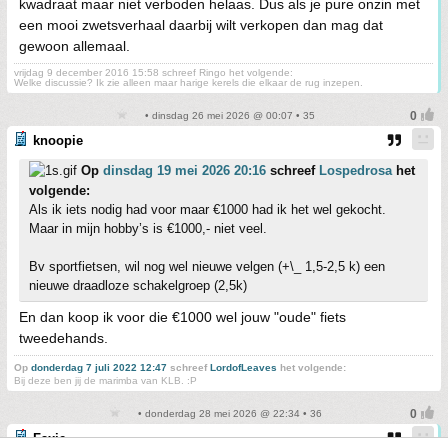
kwadraat maar niet verboden helaas. Dus als je pure onzin met
een mooi zwetsverhaal daarbij wilt verkopen dan mag dat
gewoon allemaal.
vrijdag 9 december 2016 15:58 schreef Ringo het volgende:
Welke discussie? Ik zie alleen maar harige kerels die elkaar de rug inzepen.
• dinsdag 26 mei 2026 @ 00:07 • 35
knoopie
Op
dinsdag 19 mei 2026 20:16
schreef
Lospedrosa
het
volgende:
Als ik iets nodig had voor maar €1000 had ik het wel gekocht.
Maar in mijn hobby’s is €1000,- niet veel.
Bv sportfietsen, wil nog wel nieuwe velgen (+\_ 1,5-2,5 k) een
nieuwe draadloze schakelgroep (2,5k)
En dan koop ik voor die €1000 wel jouw "oude" fiets
tweedehands.
Op
donderdag 7 juli 2022 12:47
schreef
LordofLeaves
het volgende:
Bij deze ben jij de marimba van KLB. :P
• donderdag 28 mei 2026 @ 22:34 • 36
Faxie