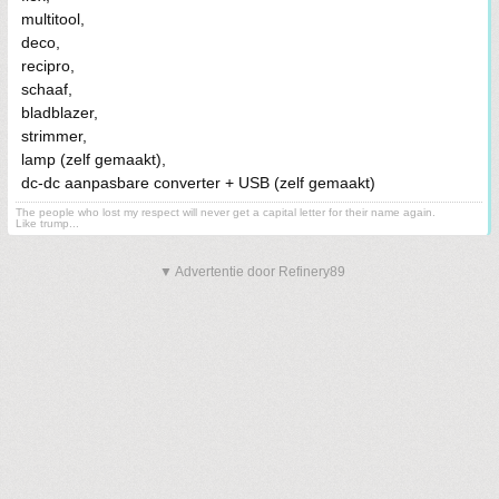
multitool,
deco,
recipro,
schaaf,
bladblazer,
strimmer,
lamp (zelf gemaakt),
dc-dc aanpasbare converter + USB (zelf gemaakt)
The people who lost my respect will never get a capital letter for their name again.
Like trump...
▼ Advertentie door Refinery89