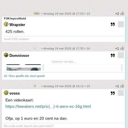
• dinsdag 19 mei 2026 @ 17:53 • 13
FOK!mycroftheld
Wrapster
425 rollen.
heeft FOK verlaten
• dinsdag 19 mei 2026 @ 17:55 • 14
Domnivoor
Ceterum censeo...
AI / Een giraffe die viool speelt
• dinsdag 19 mei 2026 @ 18:12 • 15
vosss
Een videokaart:
https://tweakers.net/pric(...)-ti-aero-oc-16g.html
Ofja, op 1 euro en 20 cent na dan.
De oude oude layout was veel beter!!