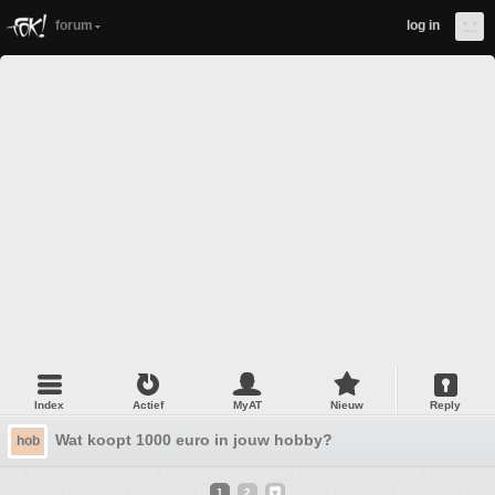
forum
log in
Index
Actief
MyAT
Nieuw
Reply
Wat koopt 1000 euro in jouw hobby?
hob
1
2