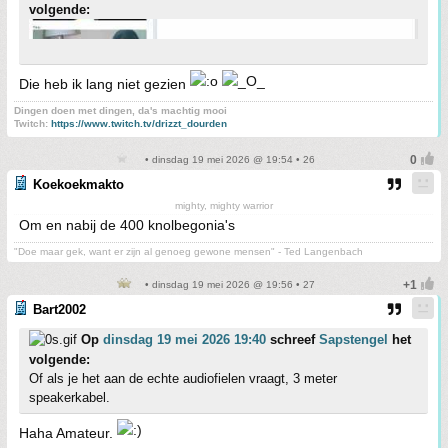
volgende:
Die heb ik lang niet gezien
Dingen doen met dingen, da's machtig mooi
Twitch:
https://www.twitch.tv/drizzt_dourden
• dinsdag 19 mei 2026 @ 19:54 • 26
Koekoekmakto
mighty, mighty warrior
Om en nabij de 400 knolbegonia's
"Doe maar gek, want er zijn al genoeg gewone mensen" - Ted Langenbach
• dinsdag 19 mei 2026 @ 19:56 • 27
Bart2002
Op
dinsdag 19 mei 2026 19:40
schreef
Sapstengel
het
volgende:
Of als je het aan de echte audiofielen vraagt, 3 meter
speakerkabel.
Haha Amateur.