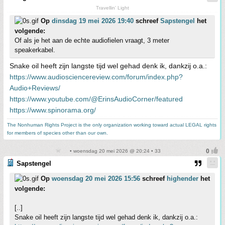
Travellin' Light
Op
dinsdag 19 mei 2026 19:40
schreef
Sapstengel
het
volgende:
Of als je het aan de echte audiofielen vraagt, 3 meter
speakerkabel.
Snake oil heeft zijn langste tijd wel gehad denk ik, dankzij o.a.:
https://www.audiosciencereview.com/forum/index.php?
Audio+Reviews/
https://www.youtube.com/@ErinsAudioCorner/featured
https://www.spinorama.org/
The Nonhuman Rights Project is the only organization working toward actual LEGAL rights
for members of species other than our own.
• woensdag 20 mei 2026 @ 20:24 • 33
Sapstengel
Op
woensdag 20 mei 2026 15:56
schreef
highender
het
volgende:
[..]
Snake oil heeft zijn langste tijd wel gehad denk ik, dankzij o.a.: