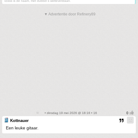
vosss is de naam, met dubbel s welteverstaan.
▼ Advertentie door Refinery89
• dinsdag 19 mei 2026 @ 18:16 • 16
Kottnauer
Een leuke gitaar.