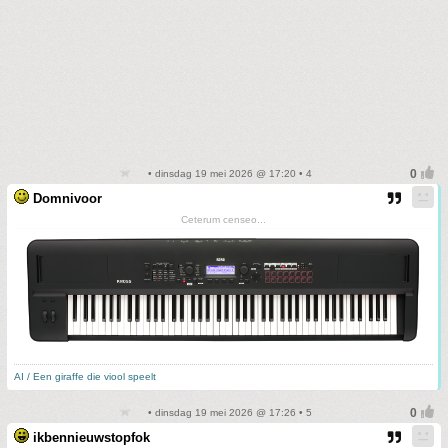
• dinsdag 19 mei 2026 @ 17:20 • 4
Domnivoor
Ceterum censeo...
AI / Een giraffe die viool speelt
• dinsdag 19 mei 2026 @ 17:26 • 5
ikbennieuwstopfok