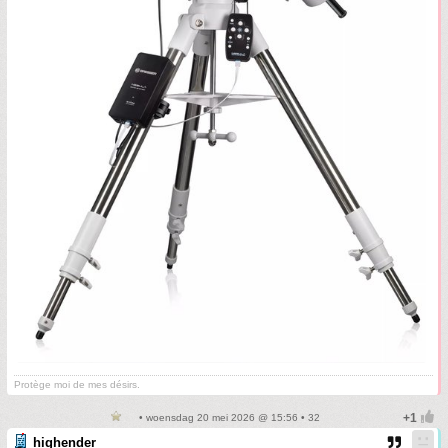
Protège moi de mes désirs.
• woensdag 20 mei 2026 @ 15:56 • 32
highender