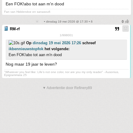
Een FOK!abo tot aan m'n dood
Fan van Hiddendoe en sanasoufi
• dinsdag 19 mei 2026 @ 17:30 • 6
RM-rf
1/998001
Op
dinsdag 19 mei 2026 17:26
schreef
ikbennieuwstopfok
het volgende:
Een FOK!abo tot aan m'n dood
Nog maar 19 jaar te leven?
"Whatever you feel like: Life’s not one color, nor are you my only reader" - Ausonius,
Epigrammata 25
▼ Advertentie door Refinery89