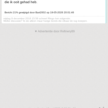
die ik ooit gehad heb.
Bericht 21% gewijzigd door Bart2002 op 19-05-2026 20:01:46
vrijdag 9 december 2016 15:58 schreef Ringo het volgende:
Welke discussie? Ik zie alleen maar harige kerels die elkaar de rug inzepen.
▼ Advertentie door Refinery89