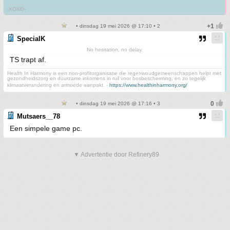
-XOXO-
• dinsdag 19 mei 2026 @ 17:10 • 2
SpecialK
No hesitation, no delay.
TS trapt af.
Health In Harmony is een non-profitorganisatie die regenwoudgemeenschappen helpt met
gezondheidszorg en duurzame inkomens in ruil voor bosbescherming, en zo tegelijk
klimaatverandering en armoede aanpakt. -
https://www.healthinharmony.org/
• dinsdag 19 mei 2026 @ 17:16 • 3
Mutsaers__78
Een simpele game pc.
▼ Advertentie door Refinery89