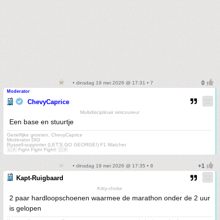
• dinsdag 19 mei 2026 @ 17:31 • 7
Moderator
ChevyCaprice
Multidisciplinair simcoureur
Een base en stuurtje
Gerieflijke groeten, ChevyCaprice
Moderator DIG
Russell-supporter (LET'S GO GEORGE!) F1 Watcher
🇺🇦 Fight Fight Fight! 🇺🇦
• dinsdag 19 mei 2026 @ 17:35 • 8
Kapt-Ruigbaard
Kitty-choke
2 paar hardloopschoenen waarmee de marathon onder de 2 uur
is gelopen