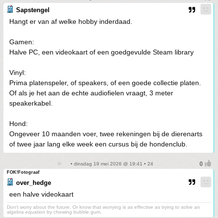
Sapstengel
Hangt er van af welke hobby inderdaad.
Gamen:
Halve PC, een videokaart of een goedgevulde Steam library
Vinyl:
Prima platenspeler, of speakers, of een goede collectie platen.
Of als je het aan de echte audiofielen vraagt, 3 meter
speakerkabel.
Hond:
Ongeveer 10 maanden voer, twee rekeningen bij de dierenarts
of twee jaar lang elke week een cursus bij de hondenclub.
• dinsdag 19 mei 2026 @ 19:41 • 24
FOK!Fotograaf
over_hedge
een halve videokaart
Don't worry about the future. Or know that worrying is as effective as trying to solve an
algebra equation by chewing bubble gum.