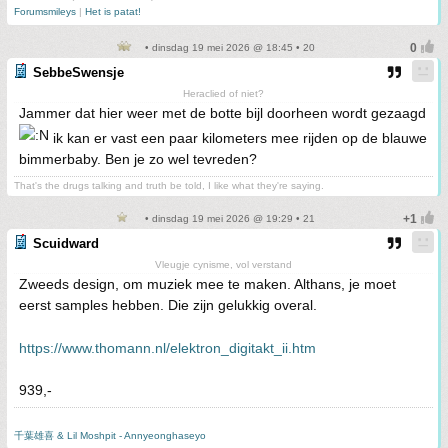
Forumsmileys
|
Het is patat!
• dinsdag 19 mei 2026 @ 18:45 • 20
SebbeSwensje
Heraclied of niet?
Jammer dat hier weer met de botte bijl doorheen wordt gezaagd
ik kan er vast een paar kilometers mee rijden op de blauwe
bimmerbaby. Ben je zo wel tevreden?
That's the drugs talking and truth be told, I like what they're saying.
• dinsdag 19 mei 2026 @ 19:29 • 21
Scuidward
Vleugje cynisme, vol verstand
Zweeds design, om muziek mee te maken. Althans, je moet
eerst samples hebben. Die zijn gelukkig overal.
https://www.thomann.nl/elektron_digitakt_ii.htm
939,-
千葉雄喜 & Lil Moshpit - Annyeonghaseyo