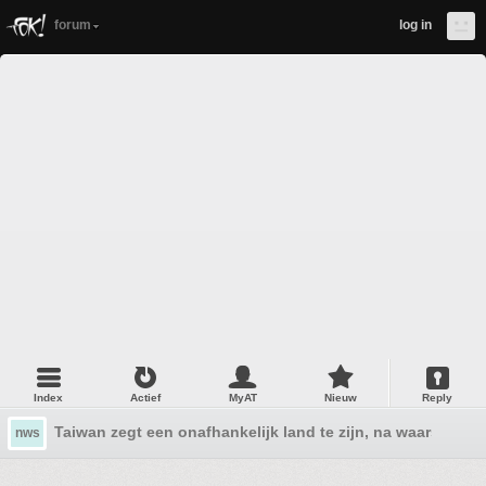
forum
log in
Index
Actief
MyAT
Nieuw
Reply
Taiwan zegt een onafhankelijk land te zijn, na waarschuw
nws