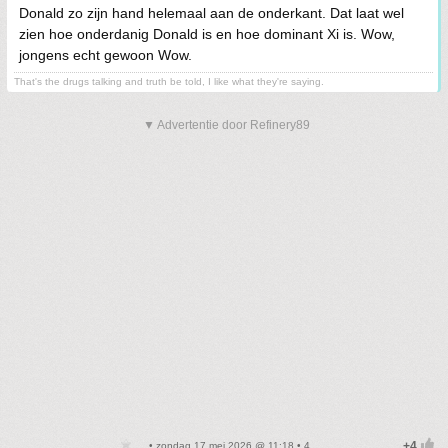
Donald zo zijn hand helemaal aan de onderkant. Dat laat wel
zien hoe onderdanig Donald is en hoe dominant Xi is. Wow,
jongens echt gewoon Wow.
That's the drugs talking and truth be told, I like what they're saying.
▼ Advertentie door Refinery89
• zondag 17 mei 2026 @ 11:18 • 4