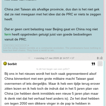
China ziet Taiwan als afvallige provincie, dus dan is het niet gek
dat ze niet meegaan met het idee dat de PRC er niets te zeggen
heeft.
Dat er geen cent belasting naar Beijing gaat en China nog niet
ferm
heeft opgetreden getuigt juist van goede bedoelingen
vanuit de PRC.
🇨🇳🇻🇳🇱🇦🇨🇺🇰🇵☭
Let the ruling classes tremble at a communist revolution. The proletarians have nothing to
lose but their chains. They have a world to win.
• zondag 17 mei 2026 @ 14:57 • 17
borbit
Is dit het begin van een pr0n?
Bij ons in het nieuws wordt het toch vaak gepresenteerd alsof
China binnenkort met een grote militaire macht Taiwan gaat
overnemen of iets dergelijks. Maar ik heb een tijdje terug erover
zitten lezen en ik heb toch de indruk dat in het 5 jaren plan van
China (ze hebben denk inmiddels een nieuw 5 jaren plan maar
ik denk niet dat het verhaal heel anders is). Ze het doel hebben
om tegen 2050 een dikkere vinger in de pap te hebben in