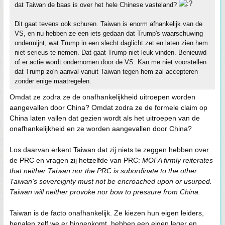
dat Taiwan de baas is over het hele Chinese vasteland?
Dit gaat tevens ook schuren. Taiwan is enorm afhankelijk van de
VS, en nu hebben ze een iets gedaan dat Trump's waarschuwing
ondermijnt, wat Trump in een slecht daglicht zet en laten zien hem
niet serieus te nemen. Dat gaat Trump niet leuk vinden. Benieuwd
of er actie wordt ondernomen door de VS. Kan me niet voorstellen
dat Trump zo'n aanval vanuit Taiwan tegen hem zal accepteren
zonder enige maatregelen.
Omdat ze zodra ze de onafhankelijkheid uitroepen worden
aangevallen door China? Omdat zodra ze de formele claim op
China laten vallen dat gezien wordt als het uitroepen van de
onafhankelijkheid en ze worden aangevallen door China?
Los daarvan erkent Taiwan dat zij niets te zeggen hebben over
de PRC en vragen zij hetzelfde van PRC:
MOFA firmly reiterates
that neither Taiwan nor the PRC is subordinate to the other.
Taiwan’s sovereignty must not be encroached upon or usurped.
Taiwan will neither provoke nor bow to pressure from China.
Taiwan is de facto onafhankelijk. Ze kiezen hun eigen leiders,
bepalen zelf we er binnenkomt, hebben een eigen leger en