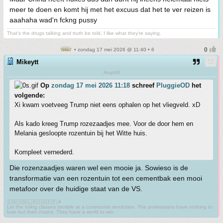
meer te doen en komt hij met het excuus dat het te ver reizen is
aaahaha wad'n fckng pussy
That's the drugs talking and truth be told, I like what they're saying.
• zondag 17 mei 2026 @ 11:40 • 6
Mikeytt
Any/All
Op
zondag 17 mei 2026 11:18
schreef
PluggieOD
het
volgende:
Xi kwam voetveeg Trump niet eens ophalen op het vliegveld. xD
Als kado kreeg Trump rozezaadjes mee. Voor de door hem en
Melania gesloopte rozentuin bij het Witte huis.
Kompleet vernederd.
Die rozenzaadjes waren wel een mooie ja. Sowieso is de
transformatie van een rozentuin tot een cementbak een mooi
metafoor over de huidige staat van de VS.
🇨🇳🇻🇳🇱🇦🇨🇺🇰🇵☭
Let the ruling classes tremble at a communist revolution. The proletarians have nothing to
lose but their chains. They have a world to win.