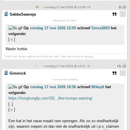
• zondag 17 mei 2026 @ 12:06 • 8
SebbeSwensje
Heraclied of niet?
Op
zondag 17 mei 2026 12:05
schreef
Since2003
het
volgende:
[
x
]
Wadn hottie.
That's the drugs talking and truth be told, I like what they're saying.
• zondag 17 mei 2026 @ 14:11 • 9
Gimmick
I am vomit vomiting
Op
zondag 17 mei 2026 10:56
schreef
Mikeytt
het
volgende:
https://hongkongfp.com/20(...)fter-trumps-warning/
[..]
[
x
]
Een kat in het nauw maakt rare sprongen. Als ze zo onafhankelijk
zijn, waarom roepen ze dan niet de onafhankelijk uit i.p.v. claimen