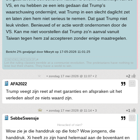
VS, en nu hebben ze een iets gedaan dat Trump's
waarschuwing ondermijnt, wat Trump in een slecht daglicht zet
en laten zien hem niet serieus te nemen. Dat gaat Trump niet
leuk vinden. Benieuwd of er actie wordt ondernomen door de
VS. Kan me niet voorstellen dat Trump zo'n aanval vanuit
Taiwan tegen hem zal accepteren zonder enige maatregelen.
Bericht 2% gewijzigd door Mikeytt op 17-05-2026 11:01:25
🇨🇳🇻🇳🇱🇦🇨🇺🇰🇵☭
Let the ruling classes tremble at a communist revolution. The proletarians have nothing to
lose but their chains. They have a world to win.
• zondag 17 mei 2026 @ 11:07 • 2
AFA2022
Trump veegt zijn reet af met garanties en afspraken uit het
verleden alsof ze niets waard zijn.
• zondag 17 mei 2026 @ 11:14 • 3
SebbeSwensje
Heraclied of niet?
Wow zie je die handdruk op die foto? Wow jongens, die
handdruk. Xi heeft zo zijn hand helemaal aan de bovenkant en