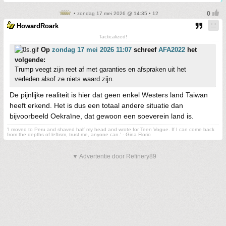
• zondag 17 mei 2026 @ 14:35 • 12
HowardRoark
Tacticalized!
Op
zondag 17 mei 2026 11:07
schreef
AFA2022
het
volgende:
Trump veegt zijn reet af met garanties en afspraken uit het
verleden alsof ze niets waard zijn.
De pijnlijke realiteit is hier dat geen enkel Westers land Taiwan
heeft erkend. Het is dus een totaal andere situatie dan
bijvoorbeeld Oekraïne, dat gewoon een soeverein land is.
'I moved to Peru and shaved half my head and wrote for Teen Vogue. If I can come back
from the depths of leftism, trust me, anyone can.' - Gina Florio
▼ Advertentie door Refinery89