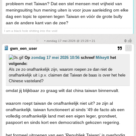
probleem met Taiwan? Dat een stel mensen met vrijheid van
meningsuiting hun mening uiten is voor jouw aanleiding om elke
dag een topic te openen tegen Taiwan en vóór de grote bully
aan de andere kant van de zee?
I am a black hole shitting into the void
• zondag 17 mei 2026 @ 15:28 • 21
gwn_een_user
Op
zondag 17 mei 2026 10:56
schreef
Mikeytt
het
volgende:
Als ze zo onafhankelijk zijn, waarom roepen ze dan niet de
onafhankelijk uit i.p.v. claimen dat Taiwan de baas is over het hele
Chinese vasteland?
omdat jij blijkbaar zo graag wilt dat china taiwan binnenvalt.
waarom roept taiwan de onafhankelijk niet uit? ze zijn al
onafhankelijk. taiwan functioneert al sinds '49 de facto als een
volledig onafhankelijk land met een eigen leger, grondwet,
paspoort en sinds kort een democratisch gekozen regering.
het formeel uitroepen van een 'Republiek Taiwan' is overbodig