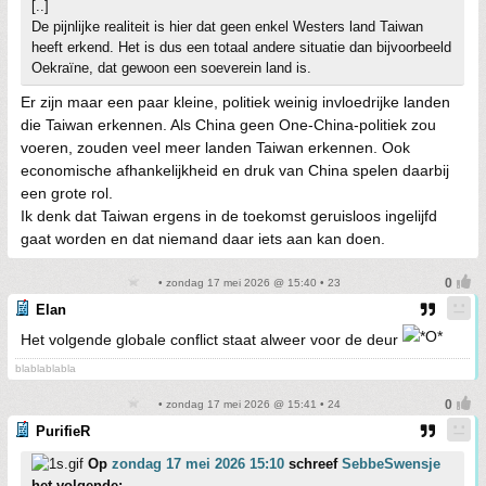
[..]
De pijnlijke realiteit is hier dat geen enkel Westers land Taiwan
heeft erkend. Het is dus een totaal andere situatie dan bijvoorbeeld
Oekraïne, dat gewoon een soeverein land is.
Er zijn maar een paar kleine, politiek weinig invloedrijke landen
die Taiwan erkennen. Als China geen One‑China‑politiek zou
voeren, zouden veel meer landen Taiwan erkennen. Ook
economische afhankelijkheid en druk van China spelen daarbij
een grote rol.
Ik denk dat Taiwan ergens in de toekomst geruisloos ingelijfd
gaat worden en dat niemand daar iets aan kan doen.
• zondag 17 mei 2026 @ 15:40 • 23
Elan
Het volgende globale conflict staat alweer voor de deur
blablablabla
• zondag 17 mei 2026 @ 15:41 • 24
PurifieR
Op
zondag 17 mei 2026 15:10
schreef
SebbeSwensje
het volgende: