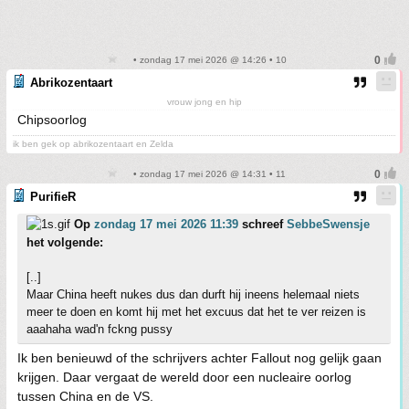
• zondag 17 mei 2026 @ 14:26 • 10
Abrikozentaart
vrouw jong en hip
Chipsoorlog
ik ben gek op abrikozentaart en Zelda
• zondag 17 mei 2026 @ 14:31 • 11
PurifieR
Op
zondag 17 mei 2026 11:39
schreef
SebbeSwensje
het volgende:
[..]
Maar China heeft nukes dus dan durft hij ineens helemaal niets
meer te doen en komt hij met het excuus dat het te ver reizen is
aaahaha wad'n fckng pussy
Ik ben benieuwd of the schrijvers achter Fallout nog gelijk gaan
krijgen. Daar vergaat de wereld door een nucleaire oorlog
tussen China en de VS.