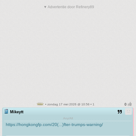
▼ Advertentie door Refinery89
• zondag 17 mei 2026 @ 10:56 • 1
Mikeytt
Any/All
https://hongkongfp.com/20(...)fter-trumps-warning/