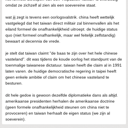
omdat ze zichzelf al zien als een soevereine staat.
wat jij zegt is tevens een oorlogsvalstrik. china heeft wettelijk
vastgelegd dat het taiwan direct militair zal binnenvallen als het
eiland formeel de onafhankelijkheid uitroept. de huidige status
quo (niet formeel onafhankelijk, maar wel feitelijk zelfstandig)
bewaart al decennia de vrede.
je stelt dat taiwan claimt "de baas te zijn over het hele chinese
vasteland". dit was tijdens de koude oorlog het standpunt van de
toenmalige taiwanese dictatuur. taiwan heeft die claim al in 1991
laten varen. de huidige democratische regering in taipei heeft
geen enkele ambitie of claim om het chinese vasteland te
besturen.
dit hele gedoe is gewoon dezelfde diplomatieke dans als altijd.
amerikaanse presidenten herhalen de amerikaanse doctrine
(geen formele onafhankelijkheid steunen om china niet te
provoceren) en taiwan herhaalt de eigen status (we zijn al
soeverein).