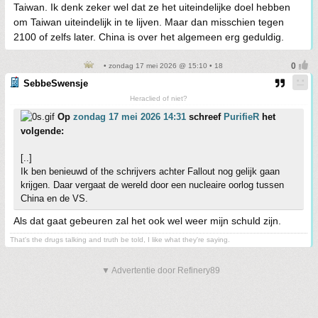
Taiwan. Ik denk zeker wel dat ze het uiteindelijke doel hebben
om Taiwan uiteindelijk in te lijven. Maar dan misschien tegen
2100 of zelfs later. China is over het algemeen erg geduldig.
• zondag 17 mei 2026 @ 15:10 • 18
SebbeSwensje
Heraclied of niet?
Op
zondag 17 mei 2026 14:31
schreef
PurifieR
het
volgende:
[..]
Ik ben benieuwd of the schrijvers achter Fallout nog gelijk gaan
krijgen. Daar vergaat de wereld door een nucleaire oorlog tussen
China en de VS.
Als dat gaat gebeuren zal het ook wel weer mijn schuld zijn.
That's the drugs talking and truth be told, I like what they're saying.
▼ Advertentie door Refinery89