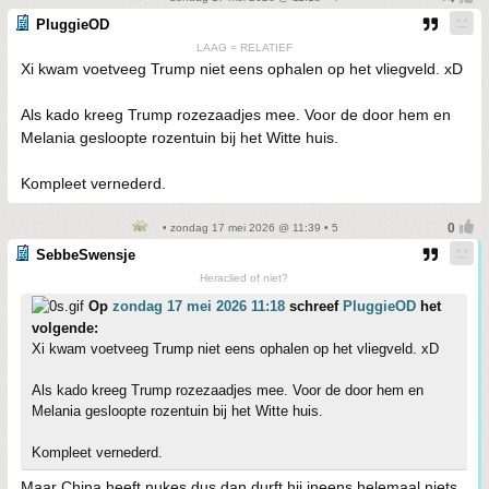
PluggieOD
LAAG = RELATIEF
Xi kwam voetveeg Trump niet eens ophalen op het vliegveld. xD
Als kado kreeg Trump rozezaadjes mee. Voor de door hem en
Melania gesloopte rozentuin bij het Witte huis.
Kompleet vernederd.
• zondag 17 mei 2026 @ 11:39 • 5
SebbeSwensje
Heraclied of niet?
Op
zondag 17 mei 2026 11:18
schreef
PluggieOD
het
volgende:
Xi kwam voetveeg Trump niet eens ophalen op het vliegveld. xD
Als kado kreeg Trump rozezaadjes mee. Voor de door hem en
Melania gesloopte rozentuin bij het Witte huis.
Kompleet vernederd.
Maar China heeft nukes dus dan durft hij ineens helemaal niets