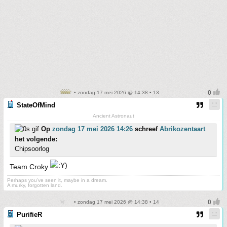
• zondag 17 mei 2026 @ 14:38 • 13
StateOfMind
Ancient Astronaut
Op
zondag 17 mei 2026 14:26
schreef
Abrikozentaart
het volgende:
Chipsoorlog
Team Croky
Perhaps you've seen it, maybe in a dream.
A murky, forgotten land.
• zondag 17 mei 2026 @ 14:38 • 14
PurifieR