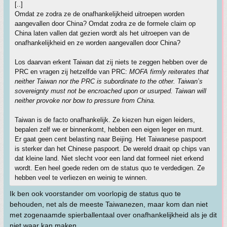
[..]
Omdat ze zodra ze de onafhankelijkheid uitroepen worden
aangevallen door China? Omdat zodra ze de formele claim op
China laten vallen dat gezien wordt als het uitroepen van de
onafhankelijkheid en ze worden aangevallen door China?
Los daarvan erkent Taiwan dat zij niets te zeggen hebben over de
PRC en vragen zij hetzelfde van PRC:
MOFA firmly reiterates that
neither Taiwan nor the PRC is subordinate to the other. Taiwan’s
sovereignty must not be encroached upon or usurped. Taiwan will
neither provoke nor bow to pressure from China.
Taiwan is de facto onafhankelijk. Ze kiezen hun eigen leiders,
bepalen zelf we er binnenkomt, hebben een eigen leger en munt.
Er gaat geen cent belasting naar Beijing. Het Taiwanese paspoort
is sterker dan het Chinese paspoort. De wereld draait op chips van
dat kleine land. Niet slecht voor een land dat formeel niet erkend
wordt. Een heel goede reden om de status quo te verdedigen. Ze
hebben veel te verliezen en weinig te winnen.
Ik ben ook voorstander om voorlopig de status quo te
behouden, net als de meeste Taiwanezen, maar kom dan niet
met zogenaamde spierballentaal over onafhankelijkheid als je dit
niet waar kan maken.