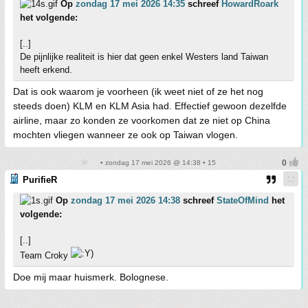
Op
zondag 17 mei 2026 14:35
schreef
HowardRoark
het volgende:
[..]
De pijnlijke realiteit is hier dat geen enkel Westers land Taiwan
heeft erkend.
Dat is ook waarom je voorheen (ik weet niet of ze het nog
steeds doen) KLM en KLM Asia had. Effectief gewoon dezelfde
airline, maar zo konden ze voorkomen dat ze niet op China
mochten vliegen wanneer ze ook op Taiwan vlogen.
• zondag 17 mei 2026 @ 14:38 • 15
PurifieR
Op
zondag 17 mei 2026 14:38
schreef
StateOfMind
het
volgende:
[..]
Team Croky
Doe mij maar huismerk. Bolognese.