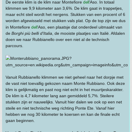
De eerste klim is de klim naar Montefiore
dell
'Aso. In totaal
klimmen we 9,9 kilometer aan 3,6%. De klim gaat in trappetjes,
maar echt steil wordt het nergens. Stukken van een procent of 6
worden afgewisseld met stukken vals plat. Op de top zijn we dus
in Montefiore
dell
'Aso, een plaatsje dat onderdeel uitmaakt van
de
Borghi più belli d'Italia
, de mooiste plaatjes van Italië. Afdalen
doen we naar Rubbianello over een niet al de technisch
parcours.
Vanuit Rubbianello klimmen we niet geheel naar het dorpje met
de vast niet toevallig gekozen naam Monte Rubbiano. Ook deze
klim is gelijkmatig en past nog niet echt in het muurtjeskarakter.
De klim is 4,7 kilometer lang aan gemiddeld 5,7%. Steilere
stukken zijn er nauwelijks. Vanuit hier dalen we ook op een net
steile en niet technische weg richting Ponte Ete. Vanaf hier
hebben we nog 30 kilometer te koersen en kan de finale echt
gaan beginnen.