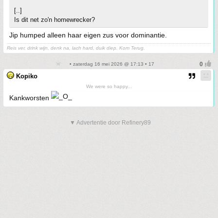
[..]
Is dit net zo'n homewrecker?
Jip humped alleen haar eigen zus voor dominantie.
Reis ver, drink wijn, denk na, lach hard, duik diep. Kom Terug.
• zaterdag 16 mei 2026 @ 17:13 • 17
Kopiko
We were so happy...
Kankworsten
▼ Advertentie door Refinery89