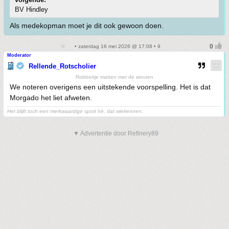
BV Hindley
Als medekopman moet je dit ook gewoon doen.
• zaterdag 16 mei 2026 @ 17:08 • 9
Moderator
Rellende_Rotscholier
Robbertje matten met de wouten
We noteren overigens een uitstekende voorspelling. Het is dat
Morgado het liet afweten.
Het blijft toch een merkwaardige sport hè, dat wielrennen.
▼ Advertentie door Refinery89