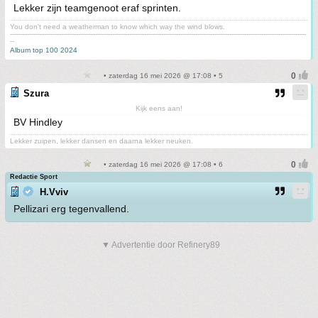
Lekker zijn teamgenoot eraf sprinten.
You don't need a weatherman to know which way the wind blows.
-------------------------------------------------------------------------------------------------------------------------------------------
--
Album top 100 2024
• zaterdag 16 mei 2026 @ 17:08 • 5
Szura
Kijk eens aan!
BV Hindley
Lekker zuipen, lekker dansen en daarna lekker neuken.
• zaterdag 16 mei 2026 @ 17:08 • 6
Redactie Sport
H.Vviv
Pellizari erg tegenvallend.
▼ Advertentie door Refinery89