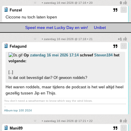
• zaterdag 16 mei 2026 @ 17:16 • 20
Funzel
Ciccone nu toch laten lopen
Speel mee met Lucky Day en win!
Unibet
• zaterdag 16 mei 2026 @ 17:18 • 21
Felagund
Op
zaterdag 16 mei 2026 17:14
schreef
Steven184
het
volgende:
[..]
Is dat ooit bevestigd dan? Of gewoon roddels?
Het waren roddels, maar tijdens de podcast is het wel altijd heel
gezellig tussen Jip en Thijs.
You don't need a weatherman to know which way the wind blows.
-------------------------------------------------------------------------------------------------------------------------------------------
--
Album top 100 2024
• zaterdag 16 mei 2026 @ 17:21 • 22
Mani89