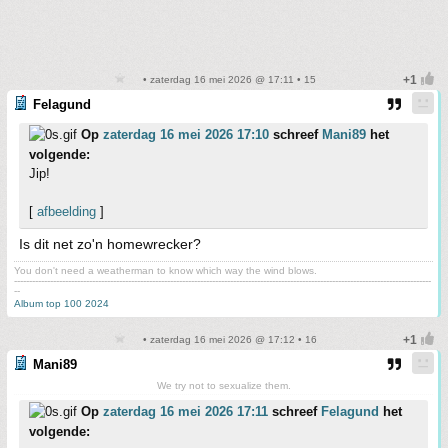
• zaterdag 16 mei 2026 @ 17:11 • 15
Felagund
Op
zaterdag 16 mei 2026 17:10
schreef
Mani89
het
volgende:
Jip!
[
afbeelding
]
Is dit net zo'n homewrecker?
You don't need a weatherman to know which way the wind blows.
-------------------------------------------------------------------------------------------------------------------------------------------
--
Album top 100 2024
• zaterdag 16 mei 2026 @ 17:12 • 16
Mani89
We try not to sexualize them.
Op
zaterdag 16 mei 2026 17:11
schreef
Felagund
het
volgende: