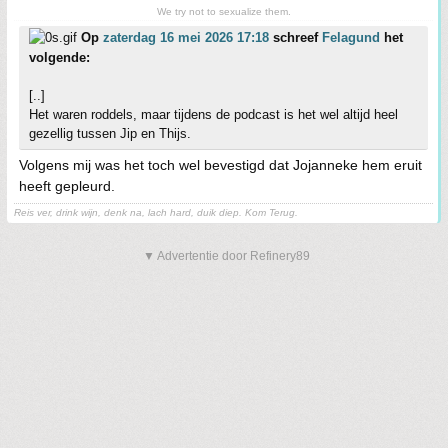
We try not to sexualize them.
Op
zaterdag 16 mei 2026 17:18
schreef
Felagund
het
volgende:
[..]
Het waren roddels, maar tijdens de podcast is het wel altijd heel
gezellig tussen Jip en Thijs.
Volgens mij was het toch wel bevestigd dat Jojanneke hem eruit
heeft gepleurd.
Reis ver, drink wijn, denk na, lach hard, duik diep. Kom Terug.
▼ Advertentie door Refinery89