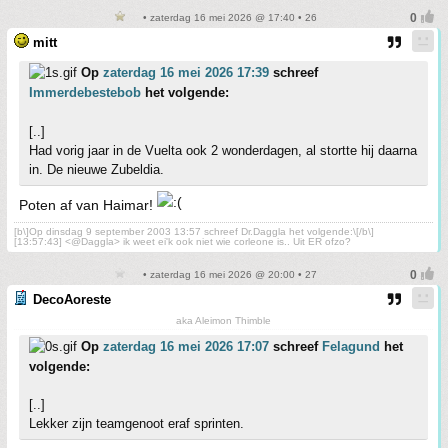
• zaterdag 16 mei 2026 @ 17:40 • 26
mitt
Op
zaterdag 16 mei 2026 17:39
schreef
Immerdebestebob
het volgende:
[..]
Had vorig jaar in de Vuelta ook 2 wonderdagen, al stortte hij daarna
in. De nieuwe Zubeldia.
Poten af van Haimar!
[b\]Op dinsdag 9 september 2003 13:57 schreef Dr.Daggla het volgende:\[/b\]
[13:57:43] <@Daggla> ik weet ei'k ook niet wie corleone is.. Uit ER ofzo?
• zaterdag 16 mei 2026 @ 20:00 • 27
DecoAoreste
aka Aleimon Thimble
Op
zaterdag 16 mei 2026 17:07
schreef
Felagund
het
volgende:
[..]
Lekker zijn teamgenoot eraf sprinten.