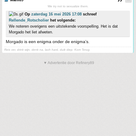
We try not to sexualize them.
Op
zaterdag 16 mei 2026 17:08
schreef
Rellende_Rotscholier
het volgende:
We noteren overigens een uitstekende voorspelling. Het is dat
Morgado het liet afweten.
Morgado is een enigma onder de enigma’s.
Reis ver, drink wijn, denk na, lach hard, duik diep. Kom Terug.
▼ Advertentie door Refinery89