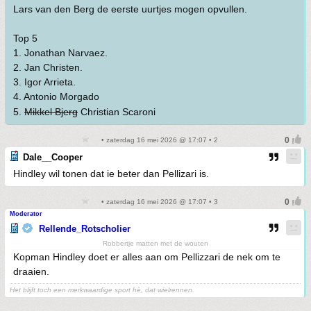
Lars van den Berg de eerste uurtjes mogen opvullen.
Top 5
1. Jonathan Narvaez.
2. Jan Christen.
3. Igor Arrieta.
4. Antonio Morgado
5.
Mikkel Bjerg
Christian Scaroni
• zaterdag 16 mei 2026 @ 17:07 • 2
Dale__Cooper
Hindley wil tonen dat ie beter dan Pellizari is.
• zaterdag 16 mei 2026 @ 17:07 • 3
Moderator
Rellende_Rotscholier
Robbertje matten met de wouten
Kopman Hindley doet er alles aan om Pellizzari de nek om te
draaien.
Het blijft toch een merkwaardige sport hè, dat wielrennen.