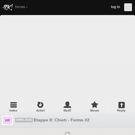
forum
log in
Index
Actief
MyAT
Nieuw
Reply
Etappe 8: Chieti - Fermo #2
wlr
GIRO 2026