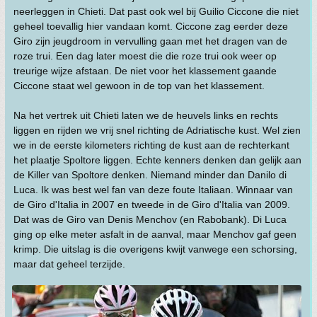
neerleggen in Chieti. Dat past ook wel bij Guilio Ciccone die niet
geheel toevallig hier vandaan komt. Ciccone zag eerder deze
Giro zijn jeugdroom in vervulling gaan met het dragen van de
roze trui. Een dag later moest die die roze trui ook weer op
treurige wijze afstaan. De niet voor het klassement gaande
Ciccone staat wel gewoon in de top van het klassement.
Na het vertrek uit Chieti laten we de heuvels links en rechts
liggen en rijden we vrij snel richting de Adriatische kust. Wel zien
we in de eerste kilometers richting de kust aan de rechterkant
het plaatje Spoltore liggen. Echte kenners denken dan gelijk aan
de Killer van Spoltore denken. Niemand minder dan Danilo di
Luca. Ik was best wel fan van deze foute Italiaan. Winnaar van
de Giro d'Italia in 2007 en tweede in de Giro d'Italia van 2009.
Dat was de Giro van Denis Menchov (en Rabobank). Di Luca
ging op elke meter asfalt in de aanval, maar Menchov gaf geen
krimp. Die uitslag is die overigens kwijt vanwege een schorsing,
maar dat geheel terzijde.