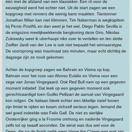
één met de afstand van een klassieker. Een rit voor de
eeuwigheid werd het echter niet. Uit de start zagen we een
kopgroep met renners die weinig kans maakten. Tientonner
Jonathan Milan kan niet klimmen, Tim Naberman is wegkapitein
bij Picnic-PostNL en dan weet je het wel, Diego Pablo Sevilla is
de enigszins meelijkwekkende bergkoning deze Giro, Nikolas
Zukowsky weet ik uberhaupt niks over te vertellen en ten slotte
Zwifter Jardi van der Lee is ook niet bepaald het winnaarstype.
De voorsprong was maximaal zes minuten, maar echt dichtbij de
dagzege zijn ze nooit gekomen.
Achter de kopgroep zagen we Bahrain en Visma op kop.
Bahrain voor het roze van Afonso Eulálio en Visma voor een
zege van Jonas Vingegaard. Ook Red Bull nam op een gegeven
moment initiatief. Dat leek op een gegeven moment ook
gerechtvaardigd toen Guillio Pellizari de aanval van Vingegaard
kon volgen. De Italiaan bleek echter een tikkeltje naïef boven
zijn limiet te rijden en kwam zichzelf serieus tegen. Iemand die
wel goed indeelde was Felix Gall. De niet zo sierlijke
Oostenrijker ging a la Froome omhoog en naderde Vingegaard
zelfs tot op twaalf seconden. De winst was dus wel voor de
Deen, die na de finish gelijk weer Vinge the Cringe was met zijn