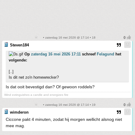
• zaterdag 16 mei 2026 @ 17:14 • 18
Steven184
Op
zaterdag 16 mei 2026 17:11
schreef
Felagund
het
volgende:
[..]
Is dit net zo'n homewrecker?
Is dat ooit bevestigd dan? Of gewoon roddels?
Wind extinguishes a candle and energizes fire
• zaterdag 16 mei 2026 @ 17:14 • 19
wimderon
Ciccone pakt 4 minuten, zodat hij morgen wellicht alsnog niet
mee mag.