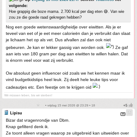
volgende:
Hoe grappig die boze mama. 2.700 kcal per dag eten 😅. Van wie
zou ze die goede raad gekregen hebben?
Nog een goede wetenswaardigheidje over eiwitten. Als je er
teveel van eet of je eet meer calorieën dan je verbruikt dan slaat
je lichaam het op als vet. Dus afvallen zal dan ook niet
gebeuren. Je kan er lekker gassig van worden ook.
Ze gaf
aan iets van 180 gram per dag aan eiwitten te willen halen. Dat
is énorm veel voor wat zij verbruikt.
Ow absoluut geen influencer oid zoals we het kennen maar ik
vind budgetkidstips heel leuk. Zij deelt hele leuke tips voor
cadeautjes etc. Een feestje om te krijgen oid
Wir müssen leben, bis wir sterben!
• vrijdag 15 mei 2026 @ 23:29 • 18
Lipisu
Bizar dat vragenrondje van Dbm.
Knap gefilterd denk ik.
Ze toont alleen vragen waarop ze uitgebreid kan uitweiden over