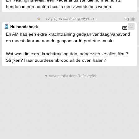
En Nestinginthewild, een Nederlands stel die nu met hun 2
honden in een houten huis in een Zweeds bos wonen.
• vrijdag 15 mei 2026 @ 22:24 • 15
Huisopdehoek
En AM had een extra krachttraining gedaan vandaag/vanavond
en moest daarom aan de gesponsorde proteïne meuk.
Wat was die extra krachttraining dan, aangezien ze alles filmt?
Strijken? Haar zuurdesembrood uit de oven halen?
▼ Advertentie door Refinery89