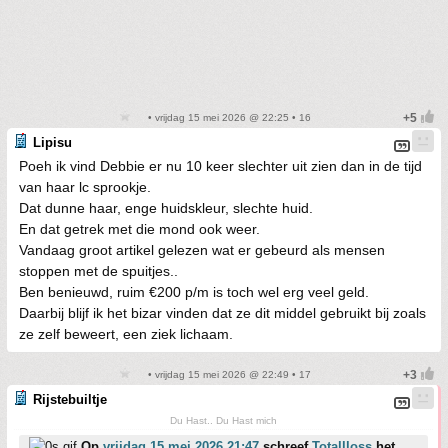
• vrijdag 15 mei 2026 @ 22:25 • 16
Lipisu
Poeh ik vind Debbie er nu 10 keer slechter uit zien dan in de tijd
van haar lc sprookje.
Dat dunne haar, enge huidskleur, slechte huid.
En dat getrek met die mond ook weer.
Vandaag groot artikel gelezen wat er gebeurd als mensen
stoppen met de spuitjes..
Ben benieuwd, ruim €200 p/m is toch wel erg veel geld.
Daarbij blijf ik het bizar vinden dat ze dit middel gebruikt bij zoals
ze zelf beweert, een ziek lichaam.
• vrijdag 15 mei 2026 @ 22:49 • 17
Rijstebuiltje
Du Hast.. Du Hast mich
Op
vrijdag 15 mei 2026 21:47
schreef
Totallloss
het