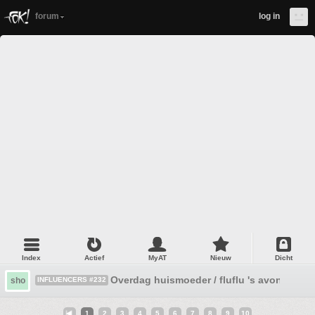
forum
log in
Index
Actief
MyAT
Nieuw
Dicht
Overdag huismoeder / fluflu 's avonds ...
sho
INFLUENCERS #232
1
2
3
4
5
6
7
8
9
10