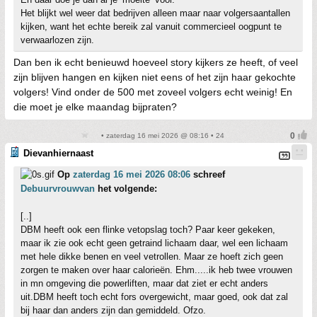
Het blijkt wel weer dat bedrijven alleen maar naar volgersaantallen
kijken, want het echte bereik zal vanuit commercieel oogpunt te
verwaarlozen zijn.
Dan ben ik echt benieuwd hoeveel story kijkers ze heeft, of veel
zijn blijven hangen en kijken niet eens of het zijn haar gekochte
volgers! Vind onder de 500 met zoveel volgers echt weinig! En
die moet je elke maandag bijpraten?
• zaterdag 16 mei 2026 @ 08:16 • 24
Dievanhiernaast
Op
zaterdag 16 mei 2026 08:06
schreef
Debuurvrouwvan
het volgende:
[..]
DBM heeft ook een flinke vetopslag toch? Paar keer gekeken,
maar ik zie ook echt geen getraind lichaam daar, wel een lichaam
met hele dikke benen en veel vetrollen. Maar ze hoeft zich geen
zorgen te maken over haar calorieën. Ehm.....ik heb twee vrouwen
in mn omgeving die powerliften, maar dat ziet er echt anders
uit.DBM heeft toch echt fors overgewicht, maar goed, ook dat zal
bij haar dan anders zijn dan gemiddeld. Ofzo.