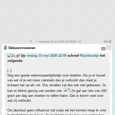
• zaterdag 16 mei 2026 @ 08:06 • 22
Debuurvrouwvan
Op
vrijdag 15 mei 2026 22:49
schreef
Rijstebuiltje
het
volgende:
[..]
Nog een goede wetenswaardigheidje over eiwitten. Als je er teveel
van eet of je eet meer calorieën dan je verbruikt dan slaat je
lichaam het op als vet. Dus afvallen zal dan ook niet gebeuren. Je
kan er lekker gassig van worden ook.
Ze gaf aan iets van 180
gram per dag aan eiwitten te willen halen. Dat is énorm veel voor
wat zij verbruikt.
Ow absoluut geen influencer oid zoals we het kennen maar ik vind