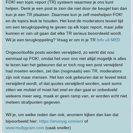
FOK! een topic report (TR) systeem waarmee je ons kunt
helpen. Denk je een post te zien die niet door de beugel kan dan
kun je een TR plaatsen. Daarmee kun je zelf meehelpen FOK!
en de topics leuk te houden. Het kost de moderators teveel tijd
om een terugkoppeling te geven op elk topic report, maar jullie
kunnen er van uit gaan dat elke TR serieus beoordeeld wordt.
Wil je een terugkoppeling? Vraag er om in je TR.
Info uit MED
Ongeoorloofde posts worden verwijderd, zo werkt dat nou
eenmaal op FOK!, omdat het voor ons niet altijd mogelijk is alles
te lezen kan het gebeuren dat er toch nog een post verwijderd
had moeten worden, zet dan (nogmaals) een TR, moderators
zijn ook maar mensen. Het kan ook gebeuren dat er teveel tekst
verwijderd wordt, of dat quotes verwijderd worden, want soms
zitten we mobiel of moet het snel en dan gaat er onbedoeld
weleens meer weg, maak er geen ramp van, er worden echt niet
meteen strafpunten gegeven.
Wil je, om welke reden dan ook, anoniem kijken dan kan dat
bijvoorbeeld hier:
https://anonyig.com/en/
of
www.mollygram.com
(vaak sneller)