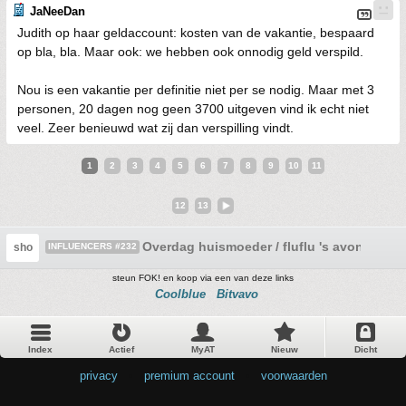
JaNeeDan
Judith op haar geldaccount: kosten van de vakantie, bespaard
op bla, bla. Maar ook: we hebben ook onnodig geld verspild.
Nou is een vakantie per definitie niet per se nodig. Maar met 3
personen, 20 dagen nog geen 3700 uitgeven vind ik echt niet
veel. Zeer benieuwd wat zij dan verspilling vindt.
1
2
3
4
5
6
7
8
9
10
11
12
13
Overdag huismoeder / fluflu 's avonds ...
sho
INFLUENCERS #232
steun FOK! en koop via een van deze links
Coolblue
Bitvavo
Index
Actief
MyAT
Nieuw
Dicht
privacy
•
premium account
•
voorwaarden