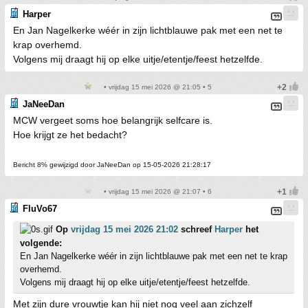
Harper
En Jan Nagelkerke wéér in zijn lichtblauwe pak met een net te
krap overhemd.
Volgens mij draagt hij op elke uitje/etentje/feest hetzelfde.
• vrijdag 15 mei 2026 @ 21:05 • 5
JaNeeDan
MCW vergeet soms hoe belangrijk selfcare is.
Hoe krijgt ze het bedacht?
Bericht 8% gewijzigd door JaNeeDan op 15-05-2026 21:28:17
• vrijdag 15 mei 2026 @ 21:07 • 6
FluVo67
Op
vrijdag 15 mei 2026 21:02
schreef
Harper
het
volgende:
En Jan Nagelkerke wéér in zijn lichtblauwe pak met een net te krap
overhemd.
Volgens mij draagt hij op elke uitje/etentje/feest hetzelfde.
Met zijn dure vrouwtje kan hij niet nog veel aan zichzelf