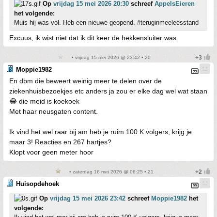
Op
vrijdag 15 mei 2026 20:30
schreef
AppelsEieren
het volgende:
Muis hij was vol. Heb een nieuwe geopend. #teruginmeeleesstand
Excuus, ik wist niet dat ik dit keer de hekkensluiter was
• vrijdag 15 mei 2026 @ 23:42 • 20
Moppie1982
En dbm die beweert weinig meer te delen over de
ziekenhuisbezoekjes etc anders ja zou er elke dag wel wat staan
😂 die meid is koekoek
Met haar neusgaten content.
Ik vind het wel raar bij am heb je ruim 100 K volgers, krijg je
maar 3! Reacties en 267 hartjes?
Klopt voor geen meter hoor
• zaterdag 16 mei 2026 @ 06:25 • 21
Huisopdehoek
Op
vrijdag 15 mei 2026 23:42
schreef
Moppie1982
het
volgende: