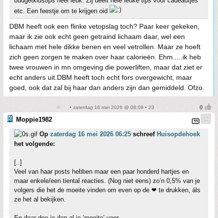
budgetkidstips heel leuk. Zij deelt hele leuke tips voor cadeautjes
etc. Een feestje om te krijgen oid
DBM heeft ook een flinke vetopslag toch? Paar keer gekeken,
maar ik zie ook echt geen getraind lichaam daar, wel een
lichaam met hele dikke benen en veel vetrollen. Maar ze hoeft
zich geen zorgen te maken over haar calorieën. Ehm.....ik heb
twee vrouwen in mn omgeving die powerliften, maar dat ziet er
echt anders uit.DBM heeft toch echt fors overgewicht, maar
goed, ook dat zal bij haar dan anders zijn dan gemiddeld. Ofzo.
• zaterdag 16 mei 2026 @ 08:09 • 23
Moppie1982
Op
zaterdag 16 mei 2026 06:25
schreef
Huisopdehoek
het volgende:
[..]
Veel van haar posts hebben maar een paar honderd hartjes en
maar enkele/een tiental reacties. (Nog niet eens) zo’n 0,5% van je
volgers die het de moeite vinden om even op de ❤ te drukken, áls
ze het al bekijken.
En daar doe je dan al je ‘moeite’ voor.