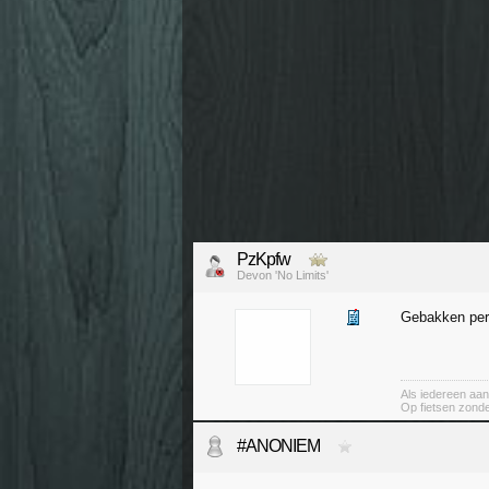
PzKpfw
Devon 'No Limits'
Gebakken per
Als iedereen aan
Op fietsen zond
#ANONIEM