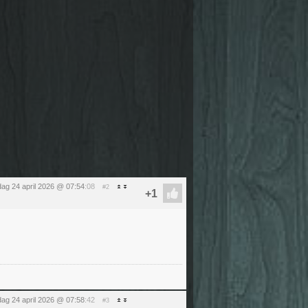
jdag 24 april 2026 @ 07:54
:08
#2
jdag 24 april 2026 @ 07:58
:42
#3