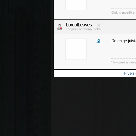
Ook in moeilijke t
LordofLeaves
conjurer of cheap tricks
De enige juist
“A wizard is neve
Fiverr 