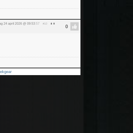
dag 24 april 2026 @ 09:53
:57
#10
ekgear