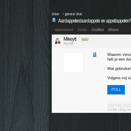
Index
»
general chat
Aardappelen/aardappels en appel/appelen?
abonnement
Unibet
Coolblue
Bitvavo
Mikeytt
Any/All
Waarom verschi
heb je een dui
Wat gebruiken
Volgens mij i
POLL
🇨🇳🇻🇳🇱🇦🇨
Let the ruling cl