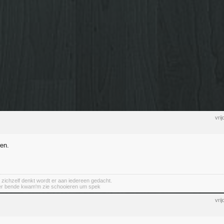
vri
en.
 zichzelf denkt wordt er aan iedereen gedacht.
er bende kwam'm zie schooieren um spek
vri