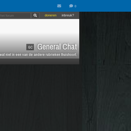
doneren
inbreuk?
General Chat
GC
 wat niet in een van de andere rubrieken thuishoort.