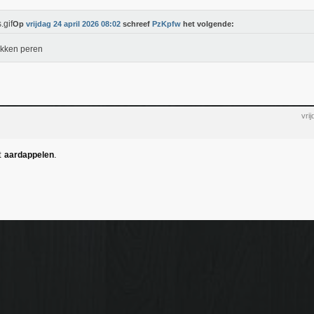
Op
vrijdag 24 april 2026 08:02
schreef
PzKpfw
het volgende:
kken peren
vri
t
.
aardappelen