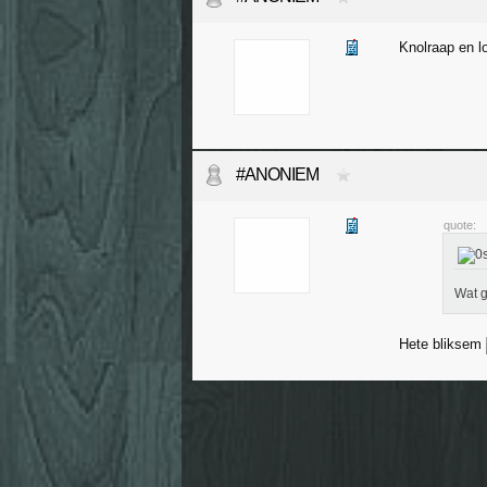
Knolraap en l
#ANONIEM
quote:
Wat g
Hete bliksem