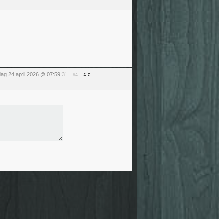
jdag 24 april 2026 @ 07:59
:31
#4