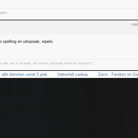
ijden.
vrij
e spelling en uitspraak; erpels.
r late, nor is he early .He arrives precisely when he means to.”
- alle diensten vanaf 5 piek
Vattenfall cadeau
Zavvi - Fandom en Ge