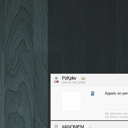
PzKpfw
Devon 'No Limits'
Appels en per
Als iedereen aan
Op fietsen zond
#ANONIEM