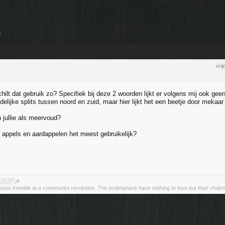
vri
lt dat gebruik zo? Specifiek bij deze 2 woorden lijkt er volgens mij ook geen
delijke splits tussen noord en zuid, maar hier lijkt het een beetje door mekaar
 jullie als meervoud?
s appels en aardappelen het meest gebruikelijk?
🇺🇰🇵☭
asses tremble at a communist revolution. The proletarians have nothing to lose but their chain