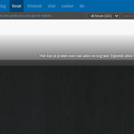
log
forum
fotoboek
chat
zoeken
dm
om een gratis account aan te maken
.
Hier kun je praten over van alles en nog wat. Eigenlijk alles