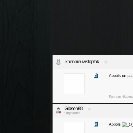
ikbennieuwstopfok
Appels en pat
Fan van Hiddend
Gibson88
Ongekend.
Appols