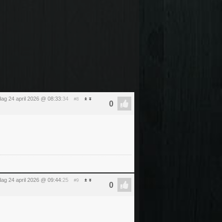
jdag 24 april 2026 @ 08:33
:34
#8
jdag 24 april 2026 @ 09:44
:25
#9