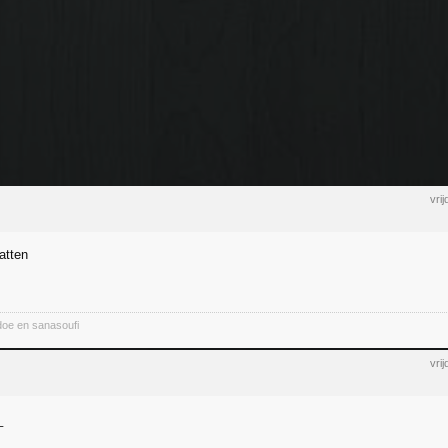
vri
atten
oe en sanasoufi
vri