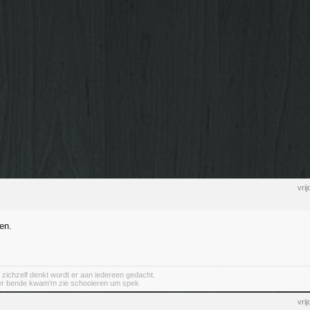
vri
en.
 zichzelf denkt wordt er aan iedereen gedacht.
er bende kwam'm zie schooieren um spek
vri