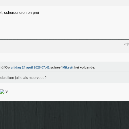
of, schorseneren en prei
vri
Op
vrijdag 24 april 2026 07:41
schreef
Mikeytt
het volgende:
ebruiken jullie als meervoud?