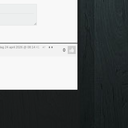
jdag 24 april 2026 @ 08:14
:41
#7