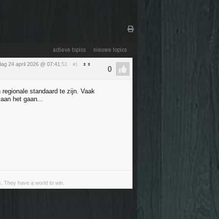
actieve topics
nieuwe topics
jdag 24 april 2026 @ 07:41
:51
#1
 regionale standaard te zijn. Vaak
 aan het gaan...
s. They have a world to win.