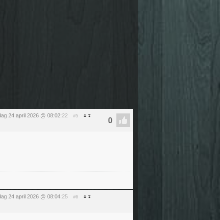
jdag 24 april 2026 @ 08:02
:22
#5
jdag 24 april 2026 @ 08:04
:25
#6