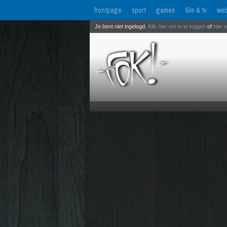
frontpage
sport
games
film & tv
web
Je bent niet ingelogd.
Klik hier om in te loggen
of
hier 