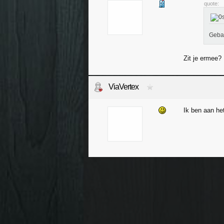
quote:
Geba
Zit je ermee?
ViaVertex
Ik ben aan he