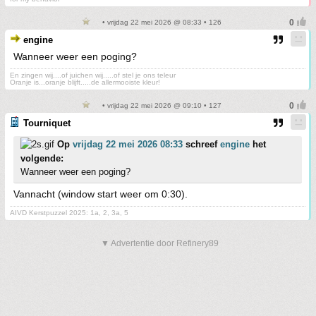
• vrijdag 22 mei 2026 @ 08:33 • 126
engine
Wanneer weer een poging?
En zingen wij....of juichen wij.....of stel je ons teleur
Oranje is...oranje blijft.....de allermooiste kleur!
• vrijdag 22 mei 2026 @ 09:10 • 127
Tourniquet
Op
vrijdag 22 mei 2026 08:33
schreef
engine
het
volgende:
Wanneer weer een poging?
Vannacht (window start weer om 0:30).
AIVD Kerstpuzzel 2025: 1a, 2, 3a, 5
▼ Advertentie door Refinery89