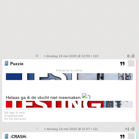
• dinsdag 19 mei 2026 @ 10:56 • 110
Puzzie
Kreng de la crème
Helaas ga ik de vlucht niet meemaken
My age is very
Inappropriate
for my behavior
• dinsdag 19 mei 2026 @ 11:07 • 111
-CRASH-