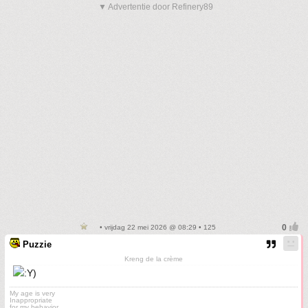
▼ Advertentie door Refinery89
• vrijdag 22 mei 2026 @ 08:29 • 125
Puzzie
Kreng de la crème
My age is very
Inappropriate
for my behavior