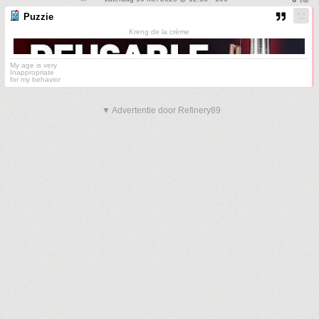
Puzzie
Kreng de la crème
My age is very
Inappropriate
for my behavior
▼ Advertentie door Refinery89