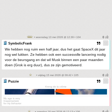
• woensdag 13 mei 2026 @ 12:39 • 104
SymbolicFrank
We hebben nog ruim een half jaar, dus het gaat SpaceX dit jaar
nog wel lukken. Ze hebben ook een succesvolle lancering nodig
voor de beursgang en dat wil Musk binnen een paar maanden
doen (Grok is erg duur), dus ze zijn gemotiveerd.
• vrijdag 15 mei 2026 @ 09:42 • 105
Puzzie
Kreng de la crème
My age is very
Inappropriate
for my behavior
• zaterdag 16 mei 2026 @ 12:13 • 106