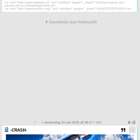
<a href="http://www.vwkweb.nl/" rel="nofollow" target="_blank">\[b\]Vereniging voor
weerkunde en klimatologie\[/b\]</a>
<a href="http://www.estofex.org/" rel="nofollow" target="_blank">\[b\]ESTOFEX\[/b\]</a>
▼ Advertentie door Refinery89
• donderdag 21 mei 2026 @ 08:17 • 113
-CRASH-