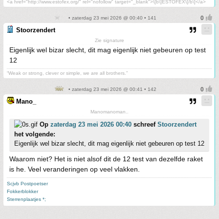
<a href="http://www.estofex.org/" rel="nofollow" target="_blank">\[b\]ESTOFEX\[/b\]</a>
• zaterdag 23 mei 2026 @ 00:40 • 141
Stoorzendert
Zie signature
Eigenlijk wel bizar slecht, dit mag eigenlijk niet gebeuren op test
12
“Weak or strong, clever or simple, we are all brothers.”
• zaterdag 23 mei 2026 @ 00:41 • 142
Mano_
Manomanoman..
Op
zaterdag 23 mei 2026 00:40
schreef
Stoorzendert
het volgende:
Eigenlijk wel bizar slecht, dit mag eigenlijk niet gebeuren op test 12
Waarom niet? Het is niet alsof dit de 12 test van dezelfde raket
is he. Veel veranderingen op veel vlakken.
Scjvb Postpoetser
Fokkerblokker
Sterrenplaatjes *;