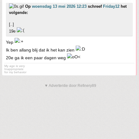
Op
woensdag 13 mei 2026 12:23
schreef
Friday12
het
volgende:
[..]
19e
Yep
Ik ben allang blij dat ik het kan zien
20e ga ik een paar dagen weg
My age is very
Inappropriate
for my behavior
▼ Advertentie door Refinery89