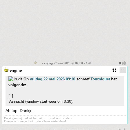
• vrijdag 22 mei 2026 @ 09:30 • 128
engine
Op
vrijdag 22 mei 2026 09:10
schreef
Tourniquet
het
volgende:
[..]
Vannacht (window start weer om 0:30).
Ah top. Dankje.
En zingen wij....of juichen wij.....of stel je ons teleur
Oranje is...oranje blijft.....de allermooiste kleur!