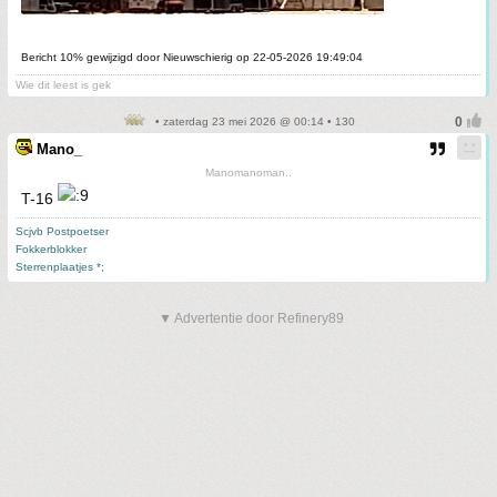
Bericht 10% gewijzigd door Nieuwschierig op 22-05-2026 19:49:04
Wie dit leest is gek
• zaterdag 23 mei 2026 @ 00:14 • 130
Mano_
Manomanoman..
T-16
Scjvb Postpoetser
Fokkerblokker
Sterrenplaatjes *;
▼ Advertentie door Refinery89