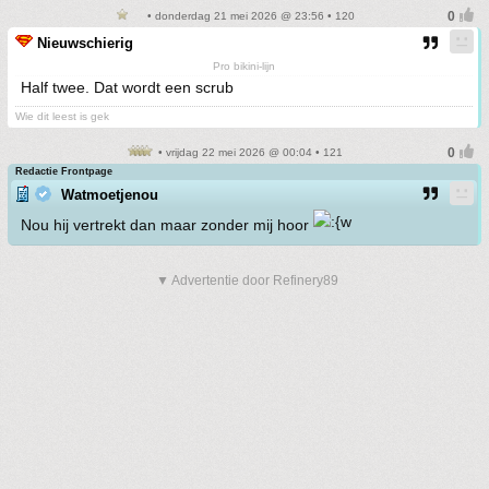
• donderdag 21 mei 2026 @ 23:56 • 120
Nieuwschierig
Pro bikini-lijn
Half twee. Dat wordt een scrub
Wie dit leest is gek
• vrijdag 22 mei 2026 @ 00:04 • 121
Redactie Frontpage
Watmoetjenou
Nou hij vertrekt dan maar zonder mij hoor
▼ Advertentie door Refinery89