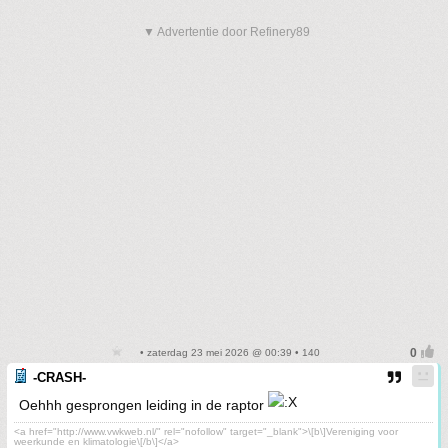
▼ Advertentie door Refinery89
• zaterdag 23 mei 2026 @ 00:39 • 140
-CRASH-
Oehhh gesprongen leiding in de raptor
<a href="http://www.vwkweb.nl/" rel="nofollow" target="_blank">\[b\]Vereniging voor
weerkunde en klimatologie\[/b\]</a>