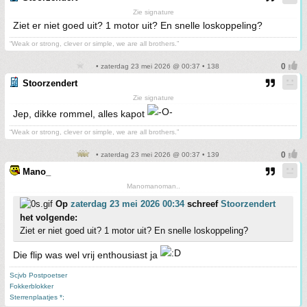
Zie signature
Ziet er niet goed uit? 1 motor uit? En snelle loskoppeling?
“Weak or strong, clever or simple, we are all brothers.”
• zaterdag 23 mei 2026 @ 00:37 • 138
Stoorzendert
Zie signature
Jep, dikke rommel, alles kapot
“Weak or strong, clever or simple, we are all brothers.”
• zaterdag 23 mei 2026 @ 00:37 • 139
Mano_
Manomanoman..
Op
zaterdag 23 mei 2026 00:34
schreef
Stoorzendert
het volgende:
Ziet er niet goed uit? 1 motor uit? En snelle loskoppeling?
Die flip was wel vrij enthousiast ja
Scjvb Postpoetser
Fokkerblokker
Sterrenplaatjes *;