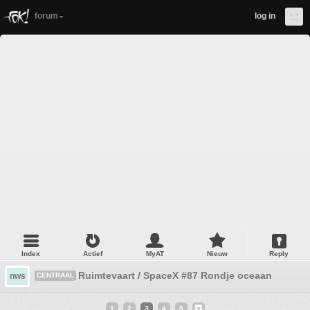
forum
log in
Index
Actief
MyAT
Nieuw
Reply
Ruimtevaart / SpaceX #87 Rondje oceaan
nws
CENTRAAL
1
2
3
4
5