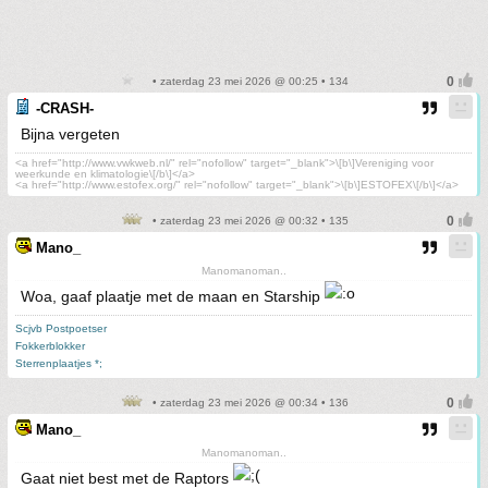
• zaterdag 23 mei 2026 @ 00:25 • 134
-CRASH-
Bijna vergeten
<a href="http://www.vwkweb.nl/" rel="nofollow" target="_blank">\[b\]Vereniging voor
weerkunde en klimatologie\[/b\]</a>
<a href="http://www.estofex.org/" rel="nofollow" target="_blank">\[b\]ESTOFEX\[/b\]</a>
• zaterdag 23 mei 2026 @ 00:32 • 135
Mano_
Manomanoman..
Woa, gaaf plaatje met de maan en Starship
Scjvb Postpoetser
Fokkerblokker
Sterrenplaatjes *;
• zaterdag 23 mei 2026 @ 00:34 • 136
Mano_
Manomanoman..
Gaat niet best met de Raptors