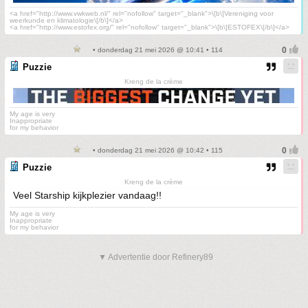
<a href="http://www.vwkweb.nl/" rel="nofollow" target="_blank">\[b\]Vereniging voor
weerkunde en klimatologie\[/b\]</a>
<a href="http://www.estofex.org/" rel="nofollow" target="_blank">\[b\]ESTOFEX\[/b\]</a>
• donderdag 21 mei 2026 @ 10:41 • 114
Puzzie
Kreng de la crème
My age is very
Inappropriate
for my behavior
• donderdag 21 mei 2026 @ 10:42 • 115
Puzzie
Kreng de la crème
Veel Starship kijkplezier vandaag!!
My age is very
Inappropriate
for my behavior
▼ Advertentie door Refinery89