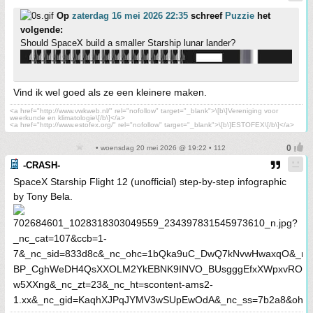
Op
zaterdag 16 mei 2026 22:35
schreef
Puzzie
het
volgende:
Should SpaceX build a smaller Starship lunar lander?
Vind ik wel goed als ze een kleinere maken.
<a href="http://www.vwkweb.nl/" rel="nofollow" target="_blank">\[b\]Vereniging voor
weerkunde en klimatologie\[/b\]</a>
<a href="http://www.estofex.org/" rel="nofollow" target="_blank">\[b\]ESTOFEX\[/b\]</a>
• woensdag 20 mei 2026 @ 19:22 • 112
-CRASH-
SpaceX Starship Flight 12 (unofficial) step-by-step infographic
by Tony Bela.