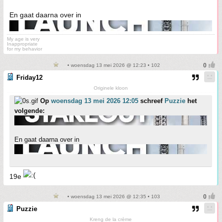
En gaat daarna over in
My age is very
Inappropriate
for my behavior
• woensdag 13 mei 2026 @ 12:23 • 102
Friday12
Originele kloon
Op
woensdag 13 mei 2026 12:05
schreef
Puzzie
het
volgende:
En gaat daarna over in
19e
• woensdag 13 mei 2026 @ 12:35 • 103
Puzzie
Kreng de la crème