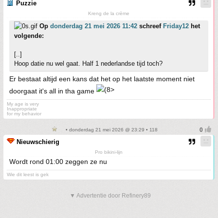
Puzzie
Kreng de la crème
Op
donderdag 21 mei 2026 11:42
schreef
Friday12
het
volgende:
[..]
Hoop datie nu wel gaat. Half 1 nederlandse tijd toch?
Er bestaat altijd een kans dat het op het laatste moment niet
doorgaat it's all in tha game
My age is very
Inappropriate
for my behavior
• donderdag 21 mei 2026 @ 23:29 • 118
Nieuwschierig
Pro bikini-lijn
Wordt rond 01:00 zeggen ze nu
Wie dit leest is gek
▼ Advertentie door Refinery89