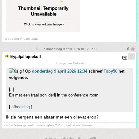
Ik doe het ff rustig aan.
• donderdag 9 april 2026 @ 12:35 • 3
Eyjafjallajoekull
Broertje van Katlaah
Op
donderdag 9 april 2026 12:34
schreef
Toby56
het
volgende:
[..]
En met een fraai schilderij in the conference room.
[
afbeelding
]
Ik zie nergens een altaar met een olievat erop?
Opgeblazen gevoel of winderigheid? Zo opgelost met Rennie!
▼ Advertentie door Refinery89