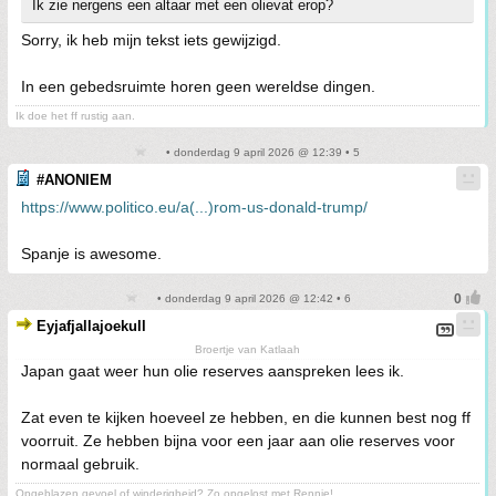
Ik zie nergens een altaar met een olievat erop?
Sorry, ik heb mijn tekst iets gewijzigd.
In een gebedsruimte horen geen wereldse dingen.
Ik doe het ff rustig aan.
• donderdag 9 april 2026 @ 12:39 • 5
#ANONIEM
https://www.politico.eu/a(...)rom-us-donald-trump/
Spanje is awesome.
• donderdag 9 april 2026 @ 12:42 • 6
Eyjafjallajoekull
Broertje van Katlaah
Japan gaat weer hun olie reserves aanspreken lees ik.
Zat even te kijken hoeveel ze hebben, en die kunnen best nog ff
voorruit. Ze hebben bijna voor een jaar aan olie reserves voor
normaal gebruik.
Opgeblazen gevoel of winderigheid? Zo opgelost met Rennie!