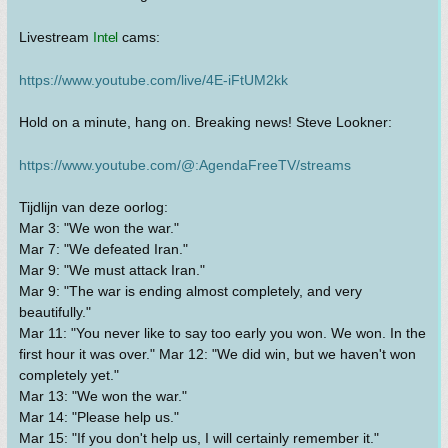
Livestream
Intel
cams:
https://www.youtube.com/live/4E-iFtUM2kk
Hold on a minute, hang on. Breaking news! Steve Lookner:
https://www.youtube.com/@:AgendaFreeTV/streams
Tijdlijn van deze oorlog:
Mar 3: "We won the war."
Mar 7: "We defeated Iran."
Mar 9: "We must attack Iran."
Mar 9: "The war is ending almost completely, and very
beautifully."
Mar 11: "You never like to say too early you won. We won. In the
first hour it was over." Mar 12: "We did win, but we haven't won
completely yet."
Mar 13: "We won the war."
Mar 14: "Please help us."
Mar 15: "If you don't help us, I will certainly remember it."