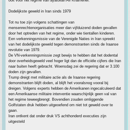
ooit voor het regime van ayatollah Ali Khamenei.
Dodelijkste geweld in Iran sinds 1979
Tot nu toe zijn volgens schattingen van
mensenrechtenorganisaties meer dan vijfduizend doden gevallen
door het optreden van het regime, onder wie tientallen kinderen.
Een verkenningsmissie van de Verenigde Naties in Iran spreekt
van het dodelijkste geweld tegen demonstranten sinds de Iraanse
revolutie van 1979.
De VN-verkenningsmissie zegt bewijs te hebben dat het dodental
door overheidsgeweld veel hoger ligt dan de officiële cijfers die Iran
naar buiten heeft gebracht. Woensdag zei de regering dat er 3.100
doden zijn gevallen.
Trump dreigt met militaire actie als de Iraanse regering
demonstranten blijft doden, al blijft het vooralsnog vooral bij
dreigen. Volgens experts hebben de Amerikanen ingecalculeerd dat
een Amerikaanse militaire interventie waarschijnlijk geen val van
het regime teweegbrengt. Bovendien zouden omliggende
Golfstaten druk hebben uitgeoefend om niet tot geweld over te
gaan.
Iran ontkent dat onder druk VS achthonderd executies zijn
uitgesteld