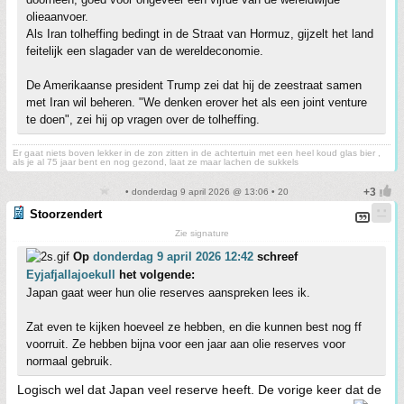
olieaanvoer.
Als Iran tolheffing bedingt in de Straat van Hormuz, gijzelt het land
feitelijk een slagader van de wereldeconomie.
De Amerikaanse president Trump zei dat hij de zeestraat samen
met Iran wil beheren. "We denken erover het als een joint venture
te doen", zei hij op vragen over de tolheffing.
Er gaat niets boven lekker in de zon zitten in de achtertuin met een heel koud glas bier ,
als je al 75 jaar bent en nog gezond, laat ze maar lachen de sukkels
• donderdag 9 april 2026 @ 13:06 • 20
Stoorzendert
Zie signature
Op
donderdag 9 april 2026 12:42
schreef
Eyjafjallajoekull
het volgende:
Japan gaat weer hun olie reserves aanspreken lees ik.
Zat even te kijken hoeveel ze hebben, en die kunnen best nog ff
voorruit. Ze hebben bijna voor een jaar aan olie reserves voor
normaal gebruik.
Logisch wel dat Japan veel reserve heeft. De vorige keer dat de