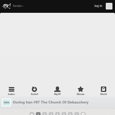
forum
log in
Index
Actief
MyAT
Nieuw
Dicht
Oorlog Iran #97 The Church Of Debauchery
nws
1
2
3
4
5
6
7