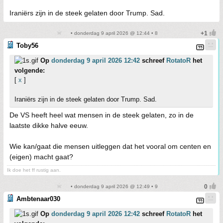
Iraniërs zijn in de steek gelaten door Trump. Sad.
• donderdag 9 april 2026 @ 12:44 • 8
Toby56
Op
donderdag 9 april 2026 12:42
schreef
RotatoR
het
volgende:
[
x
]
Iraniërs zijn in de steek gelaten door Trump. Sad.
De VS heeft heel wat mensen in de steek gelaten, zo in de
laatste dikke halve eeuw.
Wie kan/gaat die mensen uitleggen dat het vooral om centen en
(eigen) macht gaat?
Ik doe het ff rustig aan.
• donderdag 9 april 2026 @ 12:49 • 9
Ambtenaar030
Op
donderdag 9 april 2026 12:42
schreef
RotatoR
het