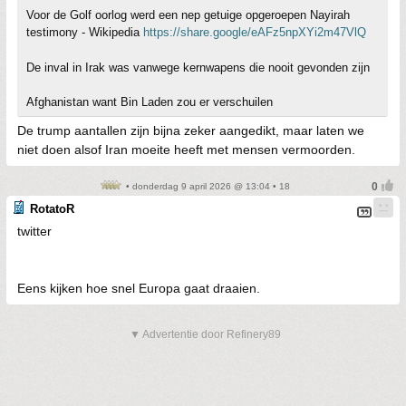
Voor de Golf oorlog werd een nep getuige opgeroepen Nayirah
testimony - Wikipedia
https://share.google/eAFz5npXYi2m47VlQ
De inval in Irak was vanwege kernwapens die nooit gevonden zijn
Afghanistan want Bin Laden zou er verschuilen
De trump aantallen zijn bijna zeker aangedikt, maar laten we
niet doen alsof Iran moeite heeft met mensen vermoorden.
• donderdag 9 april 2026 @ 13:04 • 18
RotatoR
twitter
Eens kijken hoe snel Europa gaat draaien.
▼ Advertentie door Refinery89