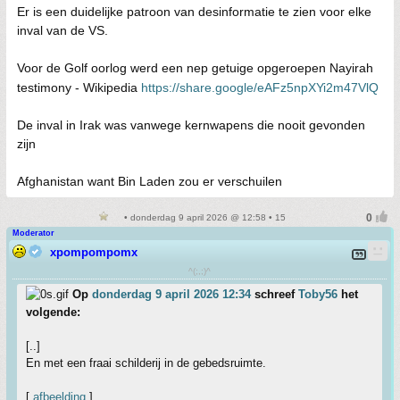
Er is een duidelijke patroon van desinformatie te zien voor elke
inval van de VS.
Voor de Golf oorlog werd een nep getuige opgeroepen Nayirah
testimony - Wikipedia
https://share.google/eAFz5npXYi2m47VlQ
De inval in Irak was vanwege kernwapens die nooit gevonden
zijn
Afghanistan want Bin Laden zou er verschuilen
• donderdag 9 april 2026 @ 12:58 • 15
Moderator
xpompompomx
^(;,;)^
Op
donderdag 9 april 2026 12:34
schreef
Toby56
het
volgende:
[..]
En met een fraai schilderij in de gebedsruimte.
[
afbeelding
]