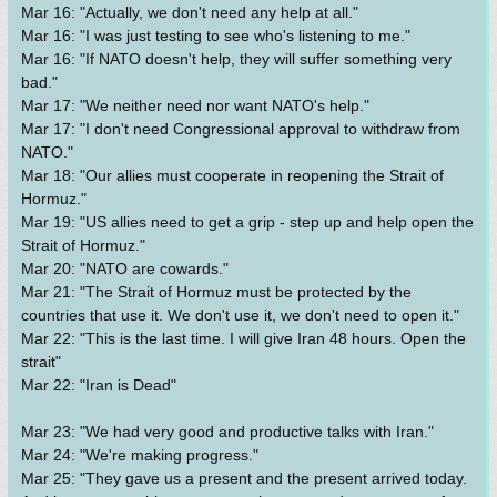
Mar 16: "Actually, we don't need any help at all."
Mar 16: "I was just testing to see who's listening to me."
Mar 16: "If NATO doesn't help, they will suffer something very
bad."
Mar 17: "We neither need nor want NATO's help."
Mar 17: "I don't need Congressional approval to withdraw from
NATO."
Mar 18: "Our allies must cooperate in reopening the Strait of
Hormuz."
Mar 19: "US allies need to get a grip - step up and help open the
Strait of Hormuz."
Mar 20: "NATO are cowards."
Mar 21: "The Strait of Hormuz must be protected by the
countries that use it. We don't use it, we don't need to open it."
Mar 22: "This is the last time. I will give Iran 48 hours. Open the
strait"
Mar 22: "Iran is Dead"
Mar 23: "We had very good and productive talks with Iran."
Mar 24: "We're making progress."
Mar 25: "They gave us a present and the present arrived today.