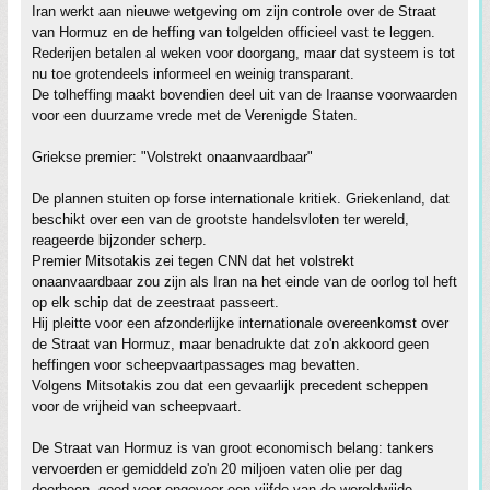
Iran werkt aan nieuwe wetgeving om zijn controle over de Straat
van Hormuz en de heffing van tolgelden officieel vast te leggen.
Rederijen betalen al weken voor doorgang, maar dat systeem is tot
nu toe grotendeels informeel en weinig transparant.
De tolheffing maakt bovendien deel uit van de Iraanse voorwaarden
voor een duurzame vrede met de Verenigde Staten.
Griekse premier: "Volstrekt onaanvaardbaar"
De plannen stuiten op forse internationale kritiek. Griekenland, dat
beschikt over een van de grootste handelsvloten ter wereld,
reageerde bijzonder scherp.
Premier Mitsotakis zei tegen CNN dat het volstrekt
onaanvaardbaar zou zijn als Iran na het einde van de oorlog tol heft
op elk schip dat de zeestraat passeert.
Hij pleitte voor een afzonderlijke internationale overeenkomst over
de Straat van Hormuz, maar benadrukte dat zo'n akkoord geen
heffingen voor scheepvaartpassages mag bevatten.
Volgens Mitsotakis zou dat een gevaarlijk precedent scheppen
voor de vrijheid van scheepvaart.
De Straat van Hormuz is van groot economisch belang: tankers
vervoerden er gemiddeld zo'n 20 miljoen vaten olie per dag
doorheen, goed voor ongeveer een vijfde van de wereldwijde