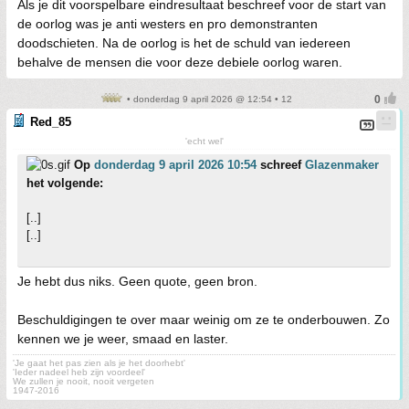
Als je dit voorspelbare eindresultaat beschreef voor de start van
de oorlog was je anti westers en pro demonstranten
doodschieten. Na de oorlog is het de schuld van iedereen
behalve de mensen die voor deze debiele oorlog waren.
• donderdag 9 april 2026 @ 12:54 • 12
Red_85
'echt wel'
Op
donderdag 9 april 2026 10:54
schreef
Glazenmaker
het volgende:
[..]
[..]
Je hebt dus niks. Geen quote, geen bron.
Beschuldigingen te over maar weinig om ze te onderbouwen. Zo
kennen we je weer, smaad en laster.
'Je gaat het pas zien als je het doorhebt'
'Ieder nadeel heb zijn voordeel'
We zullen je nooit, nooit vergeten
1947-2016