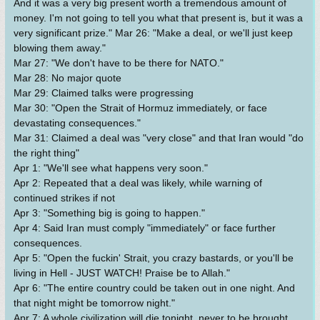
And it was a very big present worth a tremendous amount of
money. I'm not going to tell you what that present is, but it was a
very significant prize." Mar 26: "Make a deal, or we'll just keep
blowing them away."
Mar 27: "We don't have to be there for NATO."
Mar 28: No major quote
Mar 29: Claimed talks were progressing
Mar 30: "Open the Strait of Hormuz immediately, or face
devastating consequences."
Mar 31: Claimed a deal was "very close" and that Iran would "do
the right thing"
Apr 1: "We'll see what happens very soon."
Apr 2: Repeated that a deal was likely, while warning of
continued strikes if not
Apr 3: "Something big is going to happen."
Apr 4: Said Iran must comply "immediately" or face further
consequences.
Apr 5: "Open the fuckin' Strait, you crazy bastards, or you'll be
living in Hell - JUST WATCH! Praise be to Allah."
Apr 6: "The entire country could be taken out in one night. And
that night might be tomorrow night."
Apr 7: A whole civilization will die tonight, never to be brought