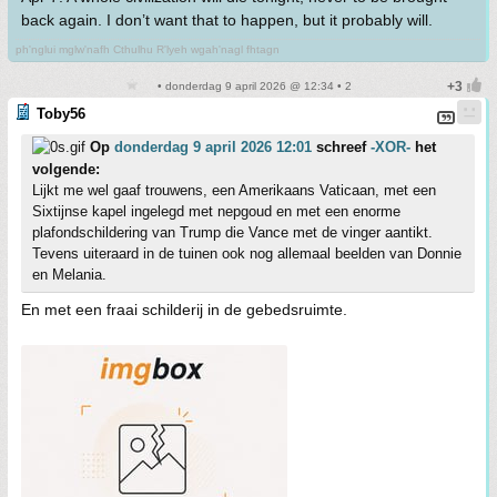
back again. I don’t want that to happen, but it probably will.
ph'nglui mglw'nafh Cthulhu R'lyeh wgah'nagl fhtagn
• donderdag 9 april 2026 @ 12:34 • 2
Toby56
Op
donderdag 9 april 2026 12:01
schreef
-XOR-
het
volgende:
Lijkt me wel gaaf trouwens, een Amerikaans Vaticaan, met een
Sixtijnse kapel ingelegd met nepgoud en met een enorme
plafondschildering van Trump die Vance met de vinger aantikt.
Tevens uiteraard in de tuinen ook nog allemaal beelden van Donnie
en Melania.
En met een fraai schilderij in de gebedsruimte.