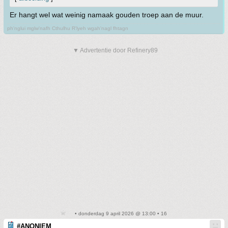
Er hangt wel wat weinig namaak gouden troep aan de muur.
ph'nglui mglw'nafh Cthulhu R'lyeh wgah'nagl fhtagn
▼ Advertentie door Refinery89
• donderdag 9 april 2026 @ 13:00 • 16
#ANONIEM