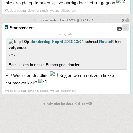
olie dreigde op te raken zijn ze aardig door het lint gegaan
“Weak or strong, clever or simple, we are all brothers.”
• donderdag 9 april 2026 @ 13:07 • 21
Stoorzendert
Zie signature
Op
donderdag 9 april 2026 13:04
schreef
RotatoR
het
volgende:
[
x
]
Eens kijken hoe snel Europa gaat draaien.
Ah! Weer een deadline
Krijgen we nu ook zo’n kekke
countdown klok?
“Weak or strong, clever or simple, we are all brothers.”
▼ Advertentie door Refinery89