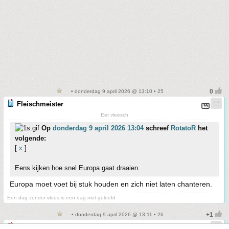
• donderdag 9 april 2026 @ 13:10 • 25
Fleischmeister
Eet vleesch
Op
donderdag 9 april 2026 13:04
schreef
RotatoR
het
volgende:
[
x
]
Eens kijken hoe snel Europa gaat draaien.
Europa moet voet bij stuk houden en zich niet laten chanteren.
Een dag zonder vlees is een dag niet geleefd
• donderdag 9 april 2026 @ 13:11 • 26
Kleffe_Dop