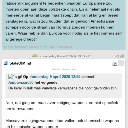
fatsoenlijk argument te bedenken waarom Europa mee zou
moeten doen aan deze volstrekte onzin. En al helemaal niet als
meneertje al vanaf begin maart roept dat Iran al lang en breed
verslagen is, wat in zou houden dat er gewoon Amerikaanse
schepen door de straat van Hormuz zouden moeten kunnen
varen. Waar heb je dan Europa voor nodig als je het immers zelf
al geregeld hebt?
ph'nglui mglw'nafh Cthulhu R'lyeh wgah'nagl fhtagn
• donderdag 9 april 2026 @ 13:09 • 23
StateOfMind
Ancient Astronaut
Op
donderdag 9 april 2026 12:55
schreef
Ambtenaar030
het volgende:
De inval in Irak was vanwege kernwapens die nooit gevonden zijn
Nee, dat ging om massavernietigingswapens, en niet specifiek
om kernwapens.
Massavernietigingswapens daar vallen ook chemische wapens
en biologische wapens onder.