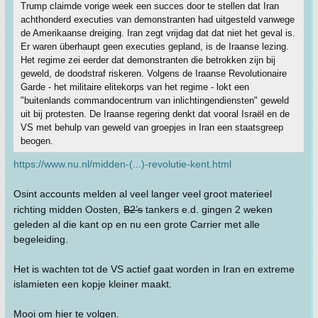
Trump claimde vorige week een succes door te stellen dat Iran
achthonderd executies van demonstranten had uitgesteld vanwege
de Amerikaanse dreiging. Iran zegt vrijdag dat dat niet het geval is.
Er waren überhaupt geen executies gepland, is de Iraanse lezing.
Het regime zei eerder dat demonstranten die betrokken zijn bij
geweld, de doodstraf riskeren. Volgens de Iraanse Revolutionaire
Garde - het militaire elitekorps van het regime - lokt een
"buitenlands commandocentrum van inlichtingendiensten" geweld
uit bij protesten. De Iraanse regering denkt dat vooral Israël en de
VS met behulp van geweld van groepjes in Iran een staatsgreep
beogen.
https://www.nu.nl/midden-(...)-revolutie-kent.html
Osint accounts melden al veel langer veel groot materieel
richting midden Oosten,
B2’s
tankers e.d. gingen 2 weken
geleden al die kant op en nu een grote Carrier met alle
begeleiding.
Het is wachten tot de VS actief gaat worden in Iran en extreme
islamieten een kopje kleiner maakt.
Mooi om hier te volgen.