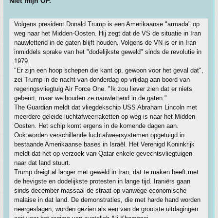
Niet mijn OP.
Volgens president Donald Trump is een Amerikaanse "armada" op
weg naar het Midden-Oosten. Hij zegt dat de VS de situatie in Iran
nauwlettend in de gaten blijft houden. Volgens de VN is er in Iran
inmiddels sprake van het "dodelijkste geweld" sinds de revolutie in
1979.
"Er zijn een hoop schepen die kant op, gewoon voor het geval dat",
zei Trump in de nacht van donderdag op vrijdag aan boord van
regeringsvliegtuig Air Force One. "Ik zou liever zien dat er niets
gebeurt, maar we houden ze nauwlettend in de gaten."
The Guardian meldt dat vliegdekschip USS Abraham Lincoln met
meerdere geleide luchtafweerraketten op weg is naar het Midden-
Oosten. Het schip komt ergens in de komende dagen aan.
Ook worden verschillende luchtafweersystemen opgetuigd in
bestaande Amerikaanse bases in Israël. Het Verenigd Koninkrijk
meldt dat het op verzoek van Qatar enkele gevechtsvliegtuigen
naar dat land stuurt.
Trump dreigt al langer met geweld in Iran, dat te maken heeft met
de hevigste en dodelijkste protesten in lange tijd. Iraniërs gaan
sinds december massaal de straat op vanwege economische
malaise in dat land. De demonstraties, die met harde hand worden
neergeslagen, worden gezien als een van de grootste uitdagingen