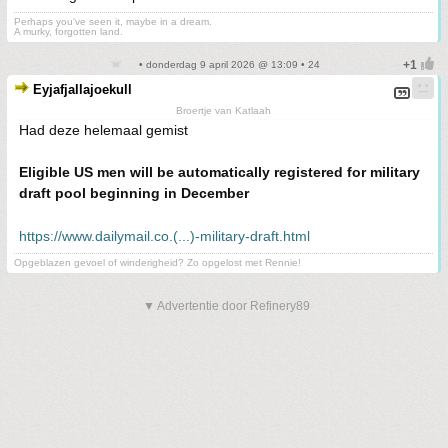
Perhaps you've seen it, maybe in a dream.
A murky, forgotten land.
• donderdag 9 april 2026 @ 13:09 • 24
Eyjafjallajoekull
Broertje van Katlaah
Had deze helemaal gemist
Eligible US men will be automatically registered for military
draft pool beginning in December
https://www.dailymail.co.(...)-military-draft.html
Opgeblazen gevoel of winderigheid? Zo opgelost met Rennie!
▼ Advertentie door Refinery89