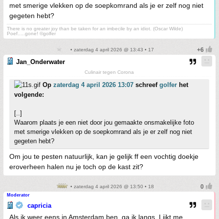
met smerige vlekken op de soepkomrand als je er zelf nog niet
gegeten hebt?
There is no greater joy than be taken for an imbecile by an idiot. (Oscar Wilde)
Poef.....gone! ©golfer
• zaterdag 4 april 2026 @ 13:43 • 17
Jan_Onderwater
Culinair tegen Corona
Op
zaterdag 4 april 2026 13:07
schreef
golfer
het
volgende:
[..]
Waarom plaats je een niet door jou gemaakte onsmakelijke foto
met smerige vlekken op de soepkomrand als je er zelf nog niet
gegeten hebt?
Om jou te pesten natuurlijk, kan je gelijk ff een vochtig doekje
eroverheen halen nu je toch op de kast zit?
• zaterdag 4 april 2026 @ 13:50 • 18
Moderator
capricia
Als ik weer eens in Amsterdam ben, ga ik langs. Lijkt me