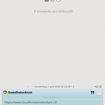
▼ Advertentie door Refinery89
• donderdag 2 april 2026 @ 23:26 • 1
ikweethetookniet
Weet jij het wel ?
https://www.bouillondamsterdam.nl/