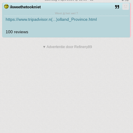
ikweethetookniet
Weet jij het wel ?
https://www.tripadvisor.n(...)olland_Province.html
100 reviews
▼ Advertentie door Refinery89