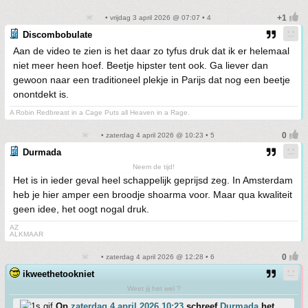
• vrijdag 3 april 2026 @ 07:07 • 4
Discombobulate
Aan de video te zien is het daar zo tyfus druk dat ik er helemaal
niet meer heen hoef. Beetje hipster tent ook. Ga liever dan
gewoon naar een traditioneel plekje in Parijs dat nog een beetje
onontdekt is.
A Robin Redbreast in a Cage Puts all Heaven in a Rage.
• zaterdag 4 april 2026 @ 10:23 • 5
Durmada
Neem de tijd!
Het is in ieder geval heel schappelijk geprijsd zeg. In Amsterdam
heb je hier amper een broodje shoarma voor. Maar qua kwaliteit
geen idee, het oogt nogal druk.
AZ
ALKMAAR
• zaterdag 4 april 2026 @ 12:28 • 6
ikweethetookniet
Weet jij het wel ?
Op
zaterdag 4 april 2026 10:23
schreef
Durmada
het