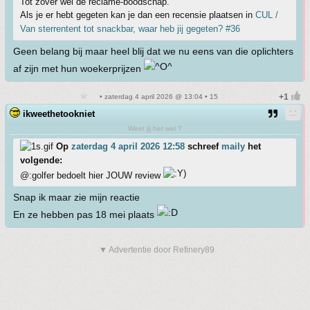
Tot zover wel de reclame-boodschap.
Als je er hebt gegeten kan je dan een recensie plaatsen in
CUL /
Van sterrentent tot snackbar, waar heb jij gegeten? #36
Geen belang bij maar heel blij dat we nu eens van die oplichters
af zijn met hun woekerprijzen
• zaterdag 4 april 2026 @ 13:04 • 15
ikweethetookniet
Weet jij het wel ?
Op
zaterdag 4 april 2026 12:58
schreef
maily
het
volgende:
@:golfer bedoelt hier JOUW review
Snap ik maar zie mijn reactie
En ze hebben pas 18 mei plaats
▼ Advertentie door Refinery89