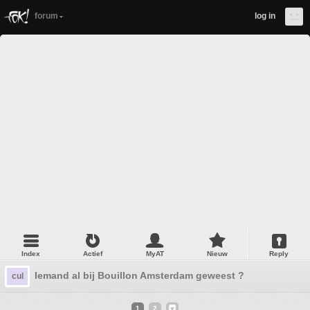
forum
log in
Index
Actief
MyAT
Nieuw
Reply
Iemand al bij Bouillon Amsterdam geweest ?
cul
1
2