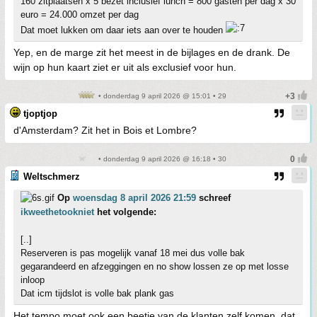
160 zitplaatsen x 5 bezet inclusief lunch = 800 gasten per dag x 30
euro = 24.000 omzet per dag
Dat moet lukken om daar iets aan over te houden
Yep, en de marge zit het meest in de bijlages en de drank. De
wijn op hun kaart ziet er uit als exclusief voor hun.
• donderdag 9 april 2026 @ 15:01 • 29
tjoptjop
d'Amsterdam? Zit het in Bois et Lombre?
• donderdag 9 april 2026 @ 16:18 • 30
Weltschmerz
Op
woensdag 8 april 2026 21:59
schreef
ikweethetookniet
het volgende:
[..]
Reserveren is pas mogelijk vanaf 18 mei dus volle bak
gegarandeerd en afzeggingen en no show lossen ze op met losse
inloop
Dat icm tijdslot is volle bak plank gas
Het tempo moet ook een beetje van de klanten zelf komen, dat