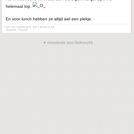
helemaal top.
En voor lunch hebben ze altijd wel een plekje.
I am not omniscient, but I know a lot.
- Goethe, “Faust”
▼ Advertentie door Refinery89