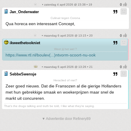
• zaterdag 4 april 2026 @ 15:38 • 19
Jan_Onderwater
Culinair tegen Corona
Qua horeca een interessant Concept,
• maandag 6 april 2026 @ 13:15 • 20
ikweethetookniet
Weet jij het wel ?
https://www.rtl.nl/boulev(...)ntvorm-scoort-nu-ook
• maandag 6 april 2026 @ 13:26 • 21
SebbeSwensje
Heraclied of niet?
Zeer goed nieuws. Dat die Fransozen al die gierige Hollanders
met hun gebrekkige smaak en woekerprijzen maar snel de
markt uit concureren.
That's the drugs talking and truth be told, I like what they're saying.
▼ Advertentie door Refinery89