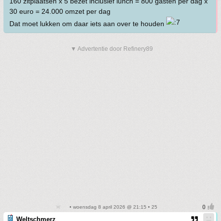
160 zitplaatsen x 5 bezet inclusief lunch = 800 gasten per dag x
30 euro = 24.000 omzet per dag
Dat moet lukken om daar iets aan over te houden
▼ Advertentie door Refinery89
• woensdag 8 april 2026 @ 21:15 • 25
Weltschmerz