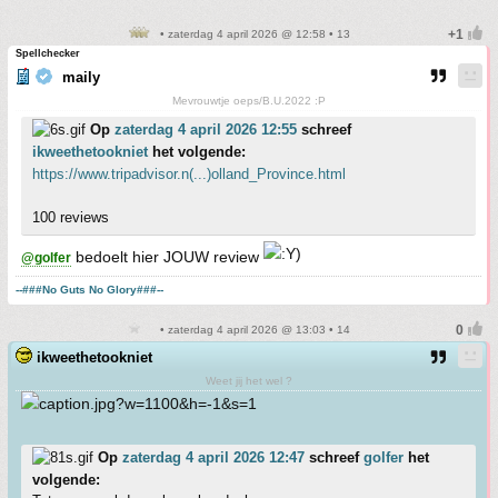
• zaterdag 4 april 2026 @ 12:58 • 13
Spellchecker
maily
Mevrouwtje oeps/B.U.2022 :P
Op
zaterdag 4 april 2026 12:55
schreef
ikweethetookniet
het volgende:
https://www.tripadvisor.n(...)olland_Province.html
100 reviews
bedoelt hier JOUW review
@golfer
--###No Guts No Glory###--
• zaterdag 4 april 2026 @ 13:03 • 14
ikweethetookniet
Weet jij het wel ?
Op
zaterdag 4 april 2026 12:47
schreef
golfer
het
volgende: