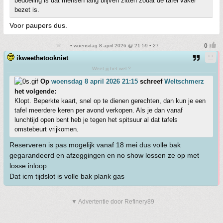
bedoeling is dat mensen lang blijven zitten zodat de tafel vaker
bezet is.
Voor paupers dus.
• woensdag 8 april 2026 @ 21:59 • 27
ikweethetookniet
Weet jij het wel ?
Op
woensdag 8 april 2026 21:15
schreef
Weltschmerz
het volgende:
Klopt. Beperkte kaart, snel op te dienen gerechten, dan kun je een
tafel meerdere keren per avond verkopen. Als je dan vanaf
lunchtijd open bent heb je tegen het spitsuur al dat tafels
omstebeurt vrijkomen.
Reserveren is pas mogelijk vanaf 18 mei dus volle bak
gegarandeerd en afzeggingen en no show lossen ze op met
losse inloop
Dat icm tijdslot is volle bak plank gas
▼ Advertentie door Refinery89