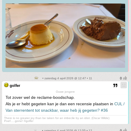
• zaterdag 4 april 2026 @ 12:47 • 11
golfer
Ouwe jongere
Tot zover wel de reclame-boodschap.
Als je er hebt gegeten kan je dan een recensie plaatsen in
CUL /
Van sterrentent tot snackbar, waar heb jij gegeten? #36
There is no greater joy than be taken for an imbecile by an idiot. (Oscar Wilde)
Poef.....gone! ©golfer
• zaterdag 4 april 2026 @ 12:55 • 12