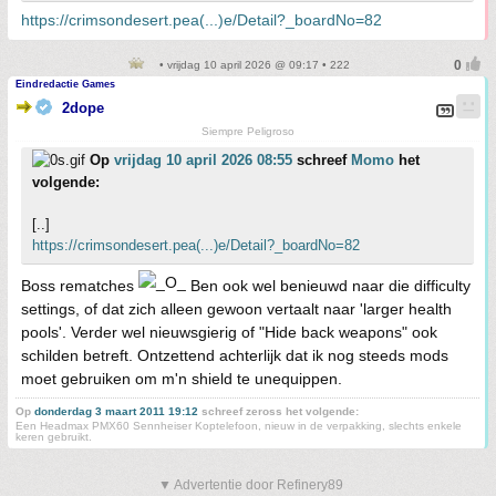
https://crimsondesert.pea(...)e/Detail?_boardNo=82
• vrijdag 10 april 2026 @ 09:17 • 222
Eindredactie Games
2dope
Siempre Peligroso
Op
vrijdag 10 april 2026 08:55
schreef
Momo
het
volgende:
[..]
https://crimsondesert.pea(...)e/Detail?_boardNo=82
Boss rematches
Ben ook wel benieuwd naar die difficulty
settings, of dat zich alleen gewoon vertaalt naar 'larger health
pools'. Verder wel nieuwsgierig of "Hide back weapons" ook
schilden betreft. Ontzettend achterlijk dat ik nog steeds mods
moet gebruiken om m'n shield te unequippen.
Op
donderdag 3 maart 2011 19:12
schreef zeross het volgende:
Een Headmax PMX60 Sennheiser Koptelefoon, nieuw in de verpakking, slechts enkele
keren gebruikt.
▼ Advertentie door Refinery89