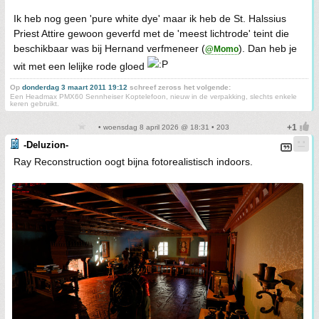
Ik heb nog geen 'pure white dye' maar ik heb de St. Halssius
Priest Attire gewoon geverfd met de 'meest lichtrode' teint die
beschikbaar was bij Hernand verfmeneer (
). Dan heb je
@Momo
wit met een lelijke rode gloed
Op
donderdag 3 maart 2011 19:12
schreef zeross het volgende:
Een Headmax PMX60 Sennheiser Koptelefoon, nieuw in de verpakking, slechts enkele
keren gebruikt.
• woensdag 8 april 2026 @ 18:31 • 203
-Deluzion-
Ray Reconstruction oogt bijna fotorealistisch indoors.