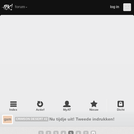
forum
log in
Index
Actief
MyAT
Nieuw
Dicht
Nu tijdje uit! Tweede indrukken!
gam
CRIMSON DESERT #2
1
2
3
4
5
6
7