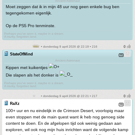
Ancient Astronaut
Moet zeggen dat ik in mijn 48 uur nog geen enkele bug ben
tegengekomen eigenlijk.
Op de PS5 Pro tenminste.
Perhaps you've seen it, maybe in a dream.
A murky, forgotten land.
• donderdag 9 april 2026 @ 22:19 • 216
StateOfMind
Ancient Astronaut
Kippen met kuikentjes
Die slapen als het donker is
Perhaps you've seen it, maybe in a dream.
A murky, forgotten land.
• donderdag 9 april 2026 @ 22:21 • 217
RaXz
100+ uur en nu eindelijk in de Crimson Desert, voorlopig maar
even stoppen met de main quest want ik heb nog genoeg side
content te doen. En de afgelopen tijd ook weinig gedaan aan
exploren, wil ook nog mijn huis inrichten want de volgende kamp