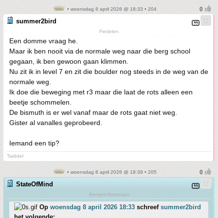
• woensdag 8 april 2026 @ 18:33 • 204
summer2bird
Fiedelen
Een domme vraag he.
Maar ik ben nooit via de normale weg naar die berg school
gegaan, ik ben gewoon gaan klimmen.
Nu zit ik in level 7 en zit die boulder nog steeds in de weg van de
normale weg.
Ik doe die beweging met r3 maar die laat de rots alleen een
beetje schommelen.
De bismuth is er wel vanaf maar de rots gaat niet weg.
Gister al vanalles geprobeerd.
Iemand een tip?
Twiddel
• woensdag 8 april 2026 @ 18:39 • 205
StateOfMind
Ancient Astronaut
Op
woensdag 8 april 2026 18:33
schreef
summer2bird
het volgende: