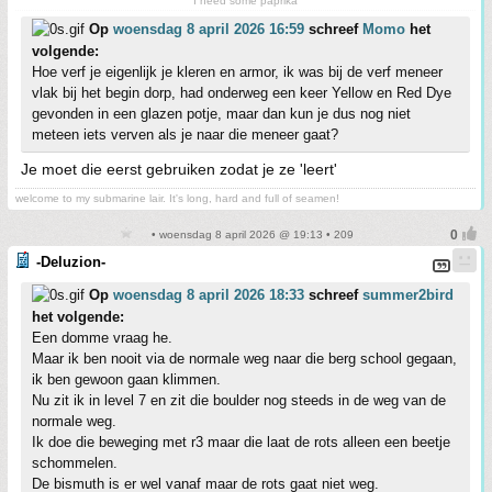
I need some paprika
Op
woensdag 8 april 2026 16:59
schreef
Momo
het
volgende:
Hoe verf je eigenlijk je kleren en armor, ik was bij de verf meneer
vlak bij het begin dorp, had onderweg een keer Yellow en Red Dye
gevonden in een glazen potje, maar dan kun je dus nog niet
meteen iets verven als je naar die meneer gaat?
Je moet die eerst gebruiken zodat je ze 'leert'
welcome to my submarine lair. It's long, hard and full of seamen!
• woensdag 8 april 2026 @ 19:13 • 209
-Deluzion-
Op
woensdag 8 april 2026 18:33
schreef
summer2bird
het volgende:
Een domme vraag he.
Maar ik ben nooit via de normale weg naar die berg school gegaan,
ik ben gewoon gaan klimmen.
Nu zit ik in level 7 en zit die boulder nog steeds in de weg van de
normale weg.
Ik doe die beweging met r3 maar die laat de rots alleen een beetje
schommelen.
De bismuth is er wel vanaf maar de rots gaat niet weg.