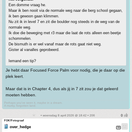
Een domme vraag he.
Maar ik ben nooit via de normale weg naar die berg school gegaan,
ik ben gewoon gaan klimmen.
Nu zit ik in level 7 en zit die boulder nog steeds in de weg van de
normale weg.
Ik doe die beweging met r3 maar die laat de rots alleen een beetje
schommelen.
De bismuth is er wel vanaf maar de rots gaat niet weg.
Gister al vanalles geprobeerd.
Iemand een tip?
Je hebt daar Focused Force Palm voor nodig, die je daar op die
plek leert.
Maar dat is in Chapter 4, dus als jij in 7 zit zou je dat geleerd
moeten hebben.
Perhaps you've seen it, maybe in a dream.
A murky, forgotten land.
• woensdag 8 april 2026 @ 18:42 • 206
FOK!Fotograaf
over_hedge