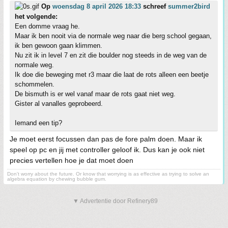
Op
woensdag 8 april 2026 18:33
schreef
summer2bird
het volgende:
Een domme vraag he.
Maar ik ben nooit via de normale weg naar die berg school gegaan,
ik ben gewoon gaan klimmen.
Nu zit ik in level 7 en zit die boulder nog steeds in de weg van de
normale weg.
Ik doe die beweging met r3 maar die laat de rots alleen een beetje
schommelen.
De bismuth is er wel vanaf maar de rots gaat niet weg.
Gister al vanalles geprobeerd.
Iemand een tip?
Je moet eerst focussen dan pas de fore palm doen. Maar ik
speel op pc en jij met controller geloof ik. Dus kan je ook niet
precies vertellen hoe je dat moet doen
Don't worry about the future. Or know that worrying is as effective as trying to solve an
algebra equation by chewing bubble gum.
▼ Advertentie door Refinery89