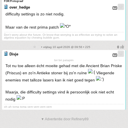
FOK!Fotograaf
over_hedge
difficulty settings is zo niet nodig.
Maar van de rest prima patch
Don't worry about the future. Or know that worrying is as effective as trying to solve an
algebra equation by chewing bubble gum.
• vrijdag 10 april 2026 @ 09:56 • 225
Divje
brr brr patapim
Tot nu toe alleen écht moeite gehad met die Ancient Brian Priske
(Priscus) en zo'n Antieke stoner bij zo'n ruïne
Vliegende
enemies met talloze lasers kan ik niet goed tegen
Maarja, die difficulty settings vind ik persoonlijk ook niet echt
nodig
oh ah toma toma vem vem vem vem
▼ Advertentie door Refinery89