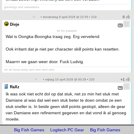
greetings and salutations
• donderdag 9 april 2026 @ 22:55 • 219
Divje
brr brr patapim
Wat is Oongka-Boongka traag zeg. Erg vervelend.
Ook irritant dat je niet per character skill points kan resetten.
Maarrrr we gaan weer door. Fuck Ludvig.
oh ah toma toma vem vem vem vem
• vrijdag 10 april 2026 @ 00:29 • 220
RaXz
Ik was ook niet echt dol op dat stuk, net zo min het stuk met
Damiane al was dat wel een stuk beter te doen omdat ze een
stuk sneller is. In beide geen skill points gestopt, alleen de gear
van Damiane een refinement gegeven en dat vond ik al genoeg
moeite.
Big Fish Games
Logitech PC Gear
Big Fish Games