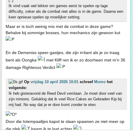
[..]
Ik vind vaak wel lekker om games eerst te spelen op lage
difficulty, zeker als de combat niet alles is in de game. Daarna een
keer opnieuw spelen op moeilijker setting.
Maar er is toch weinig mis met de combat in deze game?
Behalve bij sommige bosses, hun mechanics zijn gewoon kut
En de Demeniss speer-gastjes, die zijn irritant als je zo traag
bent als Oongka
met Kliff ren ik er zo doorheen met m'n 36
damage Righteous Verdict
Op
vrijdag 10 april 2026 10:01
schreef
Momo
het
volgende:
Ik heb gisteravond de Reed Devil verslaan. Je moet door veel van
zijn minions. Gelukkig dat ik veel Rice Cakes en Gebraden Kip bij
mij had. No way dat je er door komt zonder te eten.
Door die totempaaltjes kapot te slaan spawnen ze niet meer op
die plek
kwam ik te laat achter