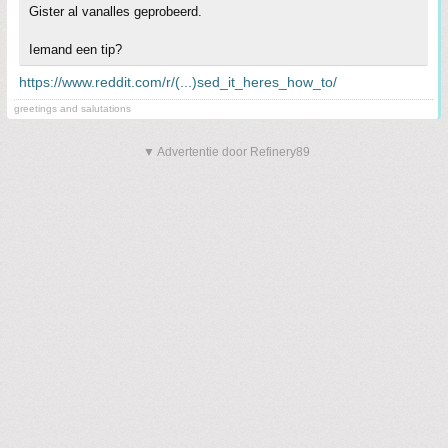
Gister al vanalles geprobeerd.
Iemand een tip?
https://www.reddit.com/r/(...)sed_it_heres_how_to/
greetings and salutations
▼ Advertentie door Refinery89