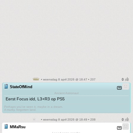
• woensdag 8 april 2026 @ 18:47 • 207
StateOfMind
Ancient Astronaut
Eerst Focus idd, L3+R3 op PS5
Perhaps you've seen it, maybe in a dream.
A murky, forgotten land.
• woensdag 8 april 2026 @ 18:49 • 208
MMaRsu