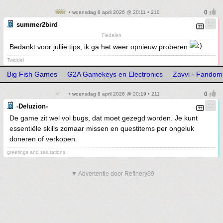
• woensdag 8 april 2026 @ 20:11 • 210
summer2bird
Fiedelen
Bedankt voor jullie tips, ik ga het weer opnieuw proberen
Twiddel
Big Fish Games
G2A Gamekeys en Electronics
Zavvi - Fandom
• woensdag 8 april 2026 @ 20:19 • 211
-Deluzion-
De game zit wel vol bugs, dat moet gezegd worden. Je kunt
essentiële skills zomaar missen en questitems per ongeluk
doneren of verkopen.
greetings and salutations
▼ Advertentie door Refinery89