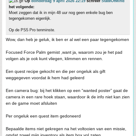
Op
donderdag 9 april 2026 22:19
schreef
StateOfMind
het volgende:
Moet zeggen dat ik in mijn 48 uur nog geen enkele bug ben
tegengekomen eigenlijk.
Op de PS5 Pro tenminste.
Wow, dan heb je geluk, ik ben er al wel een paar tegengekomen
Focused Force Palm gemist ,want ja, waarom zou je het pad
volgen als je ook kunt vliegen, klimmen en rennen.
Een quest recipe gekocht en die per ongeluk als gift
weggegeven voordat ik hem had geleerd
Een camera bug: bij het klikken op een “wanted poster” gaat de
camera in een rare hoek staan, waardoor ik de info niet kan zien
en de game moet afsluiten
Per ongeluk een quest item gedoneerd
Bepaalde items niet gekregen na het voltooien van een missie,
omdat zowel mijn inventory als item box vol zaten