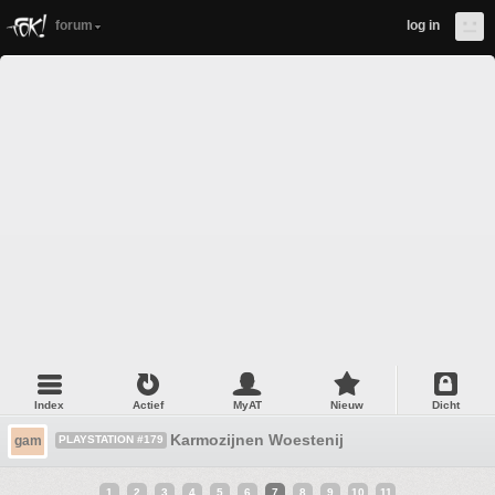
forum
log in
Index
Actief
MyAT
Nieuw
Dicht
Karmozijnen Woestenij
gam
PLAYSTATION #179
1
2
3
4
5
6
7
8
9
10
11