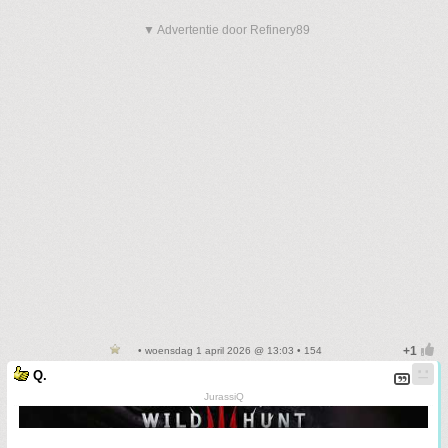
▼ Advertentie door Refinery89
• woensdag 1 april 2026 @ 13:03 • 154
Q.
JurassiQ