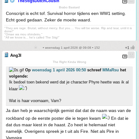
TheStigsDutchCousin
Brabo Bastard
Conscript is echt tof. Survival horror tijdens een WW1 setting.
Echt goed gedaan. Zeker de moeite waard.
"They are rage. Brutal, without mercy. But you.... You will be worse. Rip and tear, until it is
done!"
"Omae wa mou shindeiru."
"All we know is... he's called The Stig!"
• woensdag 1 april 2026 @ 09:08 • 152
Ang3l
The Right Kinda Wrong
Op
woensdag 1 april 2026 00:50
schreef
MMaRsu
het
volgende:
Ik bedoel toen bekend werd dat je character Phyre heette was ik al
klaar
Wat is haar voornaam, Vam?
Ja dan heb je waarschijnlijk gemist dat dat de naam was van de
rockband op de eerste poster die ie tegen kwam
En dat ie
dat dus maar kiest in de haast. Zo heet ie helemaal niet
namelijk. Overigens spreek je t uit als Fire. Niet als Pire in
Vampire.