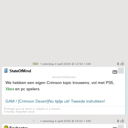
• zaterdag 4 april 2026 @ 12:54 • 168
StateOfMind
Ancient Astronaut
We hebben een eigen Crimson topic trouwens, vol met PS5,
Xbox
en pc spelers.
GAM / [Crimson Desert]Nu tijdje uit! Tweede indrukken!
Perhaps you've seen it, maybe in a dream.
A murky, forgotten land.
• zaterdag 4 april 2026 @ 16:01 • 169