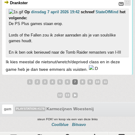
Drankster
Op
dinsdag 7 april 2026 19:42
schreef
StateOfMind
het
volgende:
De PS Plus games staan erop.
Lords of the Fallen zou ik zeker aanraden als je van soulslike
games houdt.
En ik ben ook benieuwd naar de Tomb Raider remasters van I-III
Ik kies meestal de nietsnut/wretch/deprived class en in deze
game heb je dan twee emmers als vuisten.
1
2
3
4
5
6
7
8
9
10
11
12
13
Karmozijnen Woestenij
gam
PLAYSTATION #179
steun FOK! en koop via een van deze links
Coolblue
Bitvavo