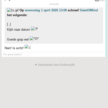
JurassiQ
Op
woensdag 1 april 2026 13:08
schreef
StateOfMind
het volgende:
[..]
Kijkt naar datum
Goede grap wel
Niet! Is echt!
For great justice!
▼ Advertentie door Refinery89