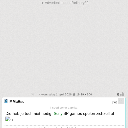
▼ Advertentie door Refinery89
• woensdag 1 april 2026 @ 19:39 • 160
MMaRsu
I need some paprika
Die heb je toch niet nodig,
Sony
SP games spelen zichzelf al