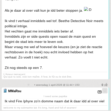
Als je daar al over valt kun je idd beter stoppen ja.
Ik vind t verhaal inmiddels wel tof. Beethe Detective Noir meets
political intrige.
Het vechten gaat me inmiddels iets beter af.
Inmiddels zijn er side quests open naast de main quest en
begint de stad iets meer te leven ook.
Maar vraag me wel af hoeveel de keuzes (en je ziet de reactie
rechtsboven in de hoek) nou echt invloed hebben op het
verhaal. Zo voelt t niet echt.
Zit nog steeds op een 7.
L'Amour menaçant:
Qui que tu sois, voici ton maître. Il l'est, le fût ou le doit être.
• woensdag 1 april 2026 @ 11:44 • 153
MMaRsu
I need some paprika
Ik vind Fire /phyre zo'n domme naam dat ik daar idd al over viel
welcome to my submarine lair. It's long, hard and full of seamen!