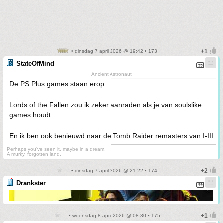
• dinsdag 7 april 2026 @ 19:42 • 173
StateOfMind
Ancient Astronaut
De PS Plus games staan erop.
Lords of the Fallen zou ik zeker aanraden als je van soulslike
games houdt.
En ik ben ook benieuwd naar de Tomb Raider remasters van I-III
Perhaps you've seen it, maybe in a dream.
A murky, forgotten land.
• dinsdag 7 april 2026 @ 21:22 • 174
Drankster
• woensdag 8 april 2026 @ 08:30 • 175