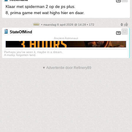
Klaar met spiderman 2 op de ps plus.
8, prima game met wat highs hier en daar.
• maandag 6 april 2026 @ 14:28 • 172
StateOfMind
Ancient Astronaut
Perhaps you've seen it, maybe in a dream.
A murky, forgotten land.
▼ Advertentie door Refinery89