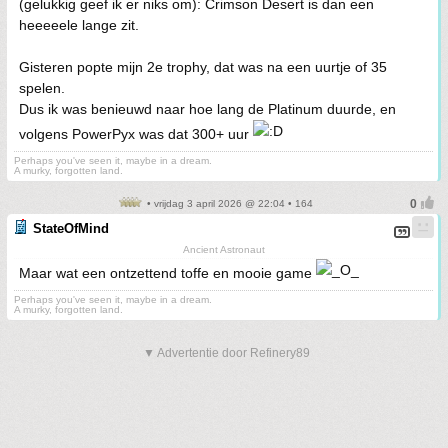
(gelukkig geef ik er niks om): Crimson Desert is dan een
heeeeele lange zit.
Gisteren popte mijn 2e trophy, dat was na een uurtje of 35
spelen.
Dus ik was benieuwd naar hoe lang de Platinum duurde, en
volgens PowerPyx was dat 300+ uur
Perhaps you've seen it, maybe in a dream.
A murky, forgotten land.
• vrijdag 3 april 2026 @ 22:04 • 164
StateOfMind
Ancient Astronaut
Maar wat een ontzettend toffe en mooie game
Perhaps you've seen it, maybe in a dream.
A murky, forgotten land.
▼ Advertentie door Refinery89