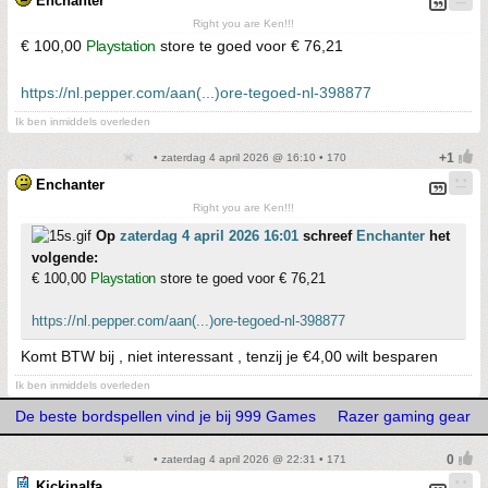
Enchanter
Right you are Ken!!!
€ 100,00
Playstation
store te goed voor € 76,21
https://nl.pepper.com/aan(...)ore-tegoed-nl-398877
Ik ben inmiddels overleden
• zaterdag 4 april 2026 @ 16:10 • 170
Enchanter
Right you are Ken!!!
Op
zaterdag 4 april 2026 16:01
schreef
Enchanter
het
volgende:
€ 100,00
Playstation
store te goed voor € 76,21
https://nl.pepper.com/aan(...)ore-tegoed-nl-398877
Komt BTW bij , niet interessant , tenzij je €4,00 wilt besparen
Ik ben inmiddels overleden
De beste bordspellen vind je bij 999 Games
Razer gaming gear
• zaterdag 4 april 2026 @ 22:31 • 171
Kickinalfa