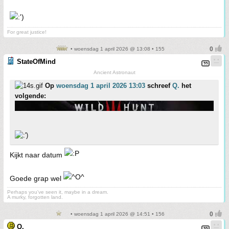
For great justice!
• woensdag 1 april 2026 @ 13:08 • 155
StateOfMind
Ancient Astronaut
Op
woensdag 1 april 2026 13:03
schreef
Q.
het
volgende:
Kijkt naar datum
Goede grap wel
Perhaps you've seen it, maybe in a dream.
A murky, forgotten land.
• woensdag 1 april 2026 @ 14:51 • 156
Q.