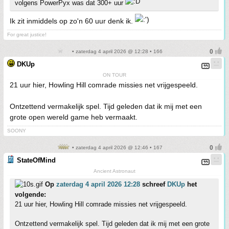
volgens PowerPyx was dat 300+ uur
Ik zit inmiddels op zo'n 60 uur denk ik.
For great justice!
• zaterdag 4 april 2026 @ 12:28 • 166
DKUp
ON TOUR
21 uur hier, Howling Hill comrade missies net vrijgespeeld.
Ontzettend vermakelijk spel. Tijd geleden dat ik mij met een
grote open wereld game heb vermaakt.
SOONY
• zaterdag 4 april 2026 @ 12:46 • 167
StateOfMind
Ancient Astronaut
Op
zaterdag 4 april 2026 12:28
schreef
DKUp
het
volgende:
21 uur hier, Howling Hill comrade missies net vrijgespeeld.
Ontzettend vermakelijk spel. Tijd geleden dat ik mij met een grote