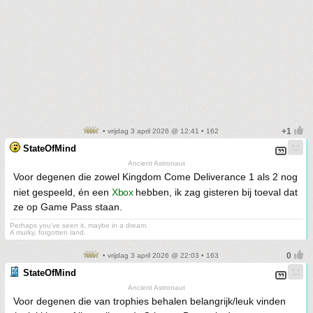
• vrijdag 3 april 2026 @ 12:41 • 162
StateOfMind
Ancient Astronaut
Voor degenen die zowel Kingdom Come Deliverance 1 als 2 nog
niet gespeeld, én een
Xbox
hebben, ik zag gisteren bij toeval dat
ze op Game Pass staan.
Perhaps you've seen it, maybe in a dream.
A murky, forgotten land.
• vrijdag 3 april 2026 @ 22:03 • 163
StateOfMind
Ancient Astronaut
Voor degenen die van trophies behalen belangrijk/leuk vinden