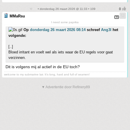
• donderdag 26 maart 2026 @ 11:33 • 109
MMaRsu
I need some paprika
Op
donderdag 26 maart 2026 08:14
schreef
Ang3l
het
volgende:
[..]
Bloed irritant en voelt wel als iets waar de EU regels voor gaat
verzinnen.
Dit is volgens mij al actief in de EU toch?
welcome to my submarine lair. It's long, hard and full of seamen!
▼ Advertentie door Refinery89