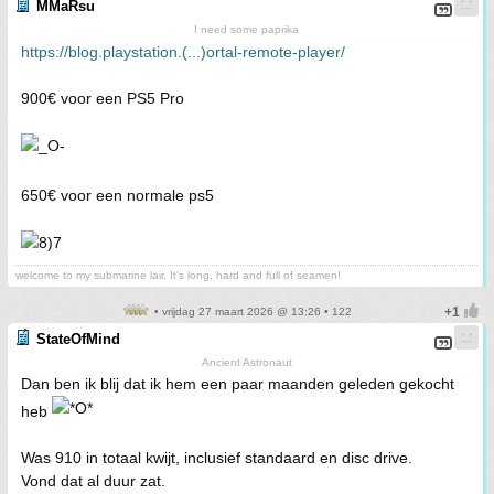
MMaRsu
I need some paprika
https://blog.playstation.(...)ortal-remote-player/
900€ voor een PS5 Pro
650€ voor een normale ps5
welcome to my submarine lair. It's long, hard and full of seamen!
• vrijdag 27 maart 2026 @ 13:26 • 122
StateOfMind
Ancient Astronaut
Dan ben ik blij dat ik hem een paar maanden geleden gekocht
heb
Was 910 in totaal kwijt, inclusief standaard en disc drive.
Vond dat al duur zat.