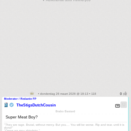
• donderdag 26 maart 2026 @ 18:13 • 118
Moderator / Redactie FP
TheStigsDutchCousin
Brabo Bastard
Super Meat Boy?
"They are rage. Brutal, without mercy. But you.... You will be worse. Rip and tear, until it is
done!"
"Omae wa mou shindeiru."