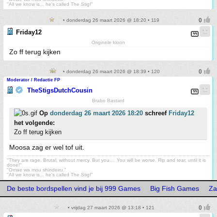
"All we know is... he's called The Stig!"
• donderdag 26 maart 2026 @ 18:20 • 119
Friday12
Originele kloon
Zo ff terug kijken
• donderdag 26 maart 2026 @ 18:39 • 120
Moderator / Redactie FP
TheStigsDutchCousin
Brabo Bastard
Op
donderdag 26 maart 2026 18:20
schreef
Friday12
het volgende:
Zo ff terug kijken
Moosa zag er wel tof uit.
"They are rage. Brutal, without mercy. But you.... You will be worse. Rip and tear, until it is
done!"
"Omae wa mou shindeiru."
"All we know is... he's called The Stig!"
De beste bordspellen vind je bij 999 Games
Big Fish Games
Za
• vrijdag 27 maart 2026 @ 13:18 • 121