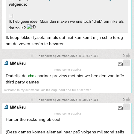
volgende:
[..]
Ik heb geen idee. Maar dan maken we ons toch "druk" om niks als
dat zo is?
Ik koop lekker fysiek. En als dat niet kan komt mijn schip terug
om de zeven zeeën te bevaren.
• donderdag 26 maart 2026 @ 17:43 • 113
MMaRsu
I need some paprika
Dadelijk de
xbox
partner preview met nieuwe beelden van toffe
third party games
welcome to my submarine lair. It's long, hard and full of seamen!
• donderdag 26 maart 2026 @ 18:04 • 114
MMaRsu
I need some paprika
Hunter the reckoning ok cool
(Deze games komen allemaal naar ps5 volgens mij stond zelfs