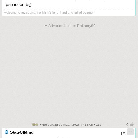
ps5 icoon bij)
welcome to my submarine lair. It's long, hard and full of seamen!
▼ Advertentie door Refinery89
• donderdag 26 maart 2026 @ 18:08 • 115
StateOfMind