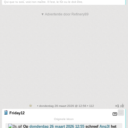
Qui que tu sois, voici ton maître. Il l'est, le fût ou le doit être.
▼ Advertentie door Refinery89
• donderdag 26 maart 2026 @ 12:56 • 112
Friday12
Originele kloon
Op
donderdag 26 maart 2026 12:55
schreef
Ang3l
het