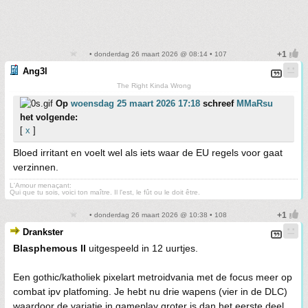
• donderdag 26 maart 2026 @ 08:14 • 107
Ang3l
The Right Kinda Wrong
Op
woensdag 25 maart 2026 17:18
schreef
MMaRsu
het volgende:
[
x
]
Bloed irritant en voelt wel als iets waar de EU regels voor gaat
verzinnen.
L'Amour menaçant:
Qui que tu sois, voici ton maître. Il l'est, le fût ou le doit être.
• donderdag 26 maart 2026 @ 10:38 • 108
Drankster
Blasphemous II
uitgespeeld in 12 uurtjes.
Een gothic/katholiek pixelart metroidvania met de focus meer op
combat ipv platfoming. Je hebt nu drie wapens (vier in de DLC)
waardoor de variatie in gameplay groter is dan het eerste deel