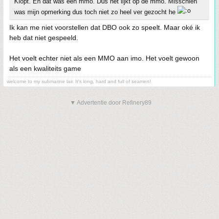
Klopt. En dat was een mmo. Dus het lijkt op de mmo. Misschien
was mijn opmerking dus toch niet zo heel ver gezocht he
Ik kan me niet voorstellen dat DBO ook zo speelt. Maar oké ik
heb dat niet gespeeld.
Het voelt echter niet als een MMO aan imo. Het voelt gewoon
als een kwaliteits game
welcome to my submarine lair. It's long, hard and full of seamen!
▼ Advertentie door Refinery89