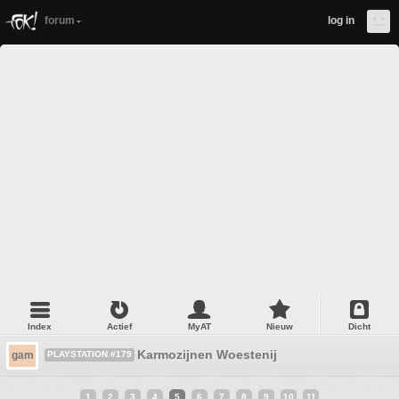
forum
log in
Index
Actief
MyAT
Nieuw
Dicht
Karmozijnen Woestenij
gam
PLAYSTATION #179
1
2
3
4
5
6
7
8
9
10
11