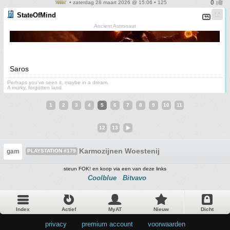
• zaterdag 28 maart 2026 @ 15:06 • 125
StateOfMind
Ancient Astronaut
Saros
Perhaps you've seen it, maybe in a dream.
A murky, forgotten land.
1
2
3
4
5
6
7
8
9
10
11
12
13
Karmozijnen Woestenij
gam
PLAYSTATION #179
steun FOK! en koop via een van deze links
Coolblue
Bitvavo
Index
Actief
MyAT
Nieuw
Dicht
privacy
•
premium account
•
voorwaarden