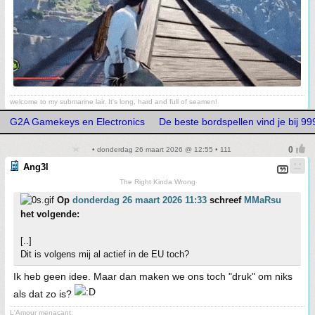
welcome to my submarine lair. It's long, hard and full of seamen!
G2A Gamekeys en Electronics
De beste bordspellen vind je bij 
• donderdag 26 maart 2026 @ 12:55 • 111
Ang3l
The Right Kinda Wrong
Op
donderdag 26 maart 2026 11:33
schreef
MMaRsu
het volgende:
[..]
Dit is volgens mij al actief in de EU toch?
Ik heb geen idee. Maar dan maken we ons toch "druk" om niks
als dat zo is?
L'Amour menaçant: