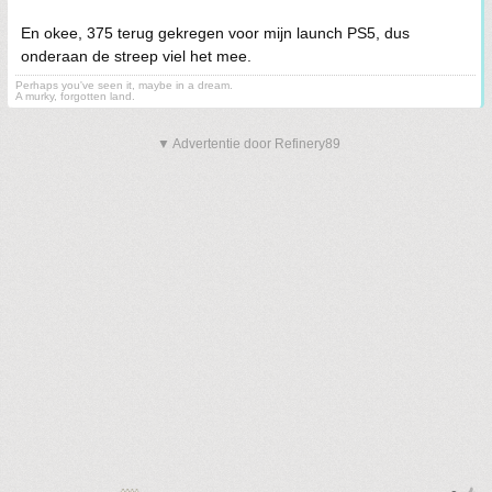
En okee, 375 terug gekregen voor mijn launch PS5, dus
onderaan de streep viel het mee.
Perhaps you've seen it, maybe in a dream.
A murky, forgotten land.
▼ Advertentie door Refinery89