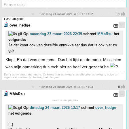
For great justice!
• dinsdag 24 maart 2026 @ 13:17 • 102
FOK!Fotograaf
over_hedge
Op
maandag 23 maart 2026 22:39
schreef
MMaRsu
het
volgende:
Ja dat komt ook van dezelfde ontwikkelaar dus dat is ook niet zo
gek
Klopt. En dat was een mmo. Dus het lijkt op de mmo. Misschien
was mijn opmerking dus toch niet zo heel ver gezocht he
Don't worry about the future. Or know that worrying is as effective as trying to solve an
algebra equation by chewing bubble gum.
• dinsdag 24 maart 2026 @ 14:21 • 103
MMaRsu
I need some paprika
Op
dinsdag 24 maart 2026 13:17
schreef
over_hedge
het volgende:
[..]