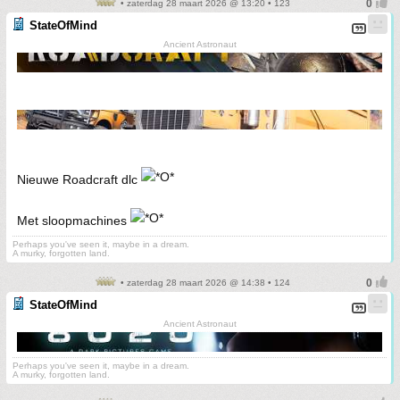
• zaterdag 28 maart 2026 @ 13:20 • 123
StateOfMind
Ancient Astronaut
Nieuwe Roadcraft dlc
Met sloopmachines
Perhaps you've seen it, maybe in a dream.
A murky, forgotten land.
• zaterdag 28 maart 2026 @ 14:38 • 124
StateOfMind
Ancient Astronaut
Perhaps you've seen it, maybe in a dream.
A murky, forgotten land.