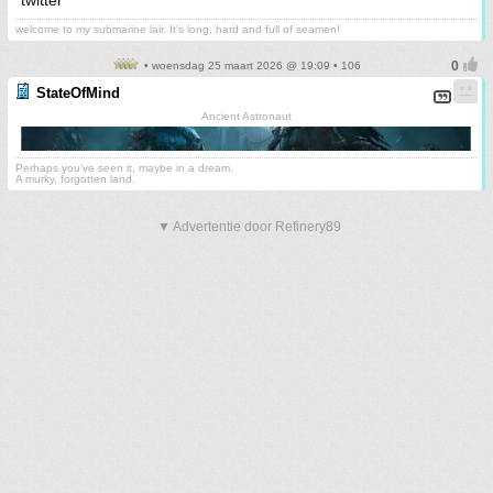
twitter
welcome to my submarine lair. It's long, hard and full of seamen!
• woensdag 25 maart 2026 @ 19:09 • 106
StateOfMind
Ancient Astronaut
Perhaps you've seen it, maybe in a dream.
A murky, forgotten land.
▼ Advertentie door Refinery89