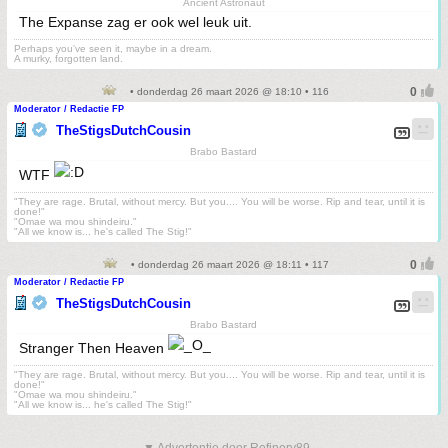
Ancient Astronaut
The Expanse zag er ook wel leuk uit.
Perhaps you've seen it, maybe in a dream.
A murky, forgotten land.
• donderdag 26 maart 2026 @ 18:10 • 116
Moderator / Redactie FP
TheStigsDutchCousin
Brabo Bastard
WTF
"They are rage. Brutal, without mercy. But you.... You will be worse. Rip and tear, until it is
done!"
"Omae wa mou shindeiru."
"All we know is... he's called The Stig!"
• donderdag 26 maart 2026 @ 18:11 • 117
Moderator / Redactie FP
TheStigsDutchCousin
Brabo Bastard
Stranger Then Heaven
"They are rage. Brutal, without mercy. But you.... You will be worse. Rip and tear, until it is
done!"
"Omae wa mou shindeiru."
"All we know is... he's called The Stig!"
▼ Advertentie door Refinery89