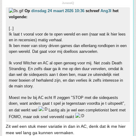
JurassiQ
Op
dinsdag 24 maart 2026 10:36
schreef
Ang3l
het
volgende:
[..]
Ik laat t vooral voor de te open wereld en een (naar wat ik hier lees
en in recensies) matig verhaal.
Ik ben meer van story driven games dan ellenlang rondlopen in een
open wereld. Dat gaat voor mij doelloos aanvoelen.
Ik vond Witcher en AC al open genoeg voor mij. Net zoals Death
Stranding. En zelfs daar ga ik me op den duur vervelen, omdat ik
dan wel de sidequests aan t doen ben, maar ze uiteindelijk niet
meer boeien of herhalend zijn, en dan verlies ik zelfs interesse in
de main story.
Moest me bv bij AC echt ff zeggen "STOP met die sidequests
doen, want anders gaat t spel je tegenstaan voordta je t uitspeelt",
en dat werkt wel
Lastig als je wel een completionist bent met
FOMO, maar ook snel verveeld raakt
Zit wel een stuk meer variatie in dan in AC, denk dat ik me hier
mee wel lang ga kunnen vermaken.