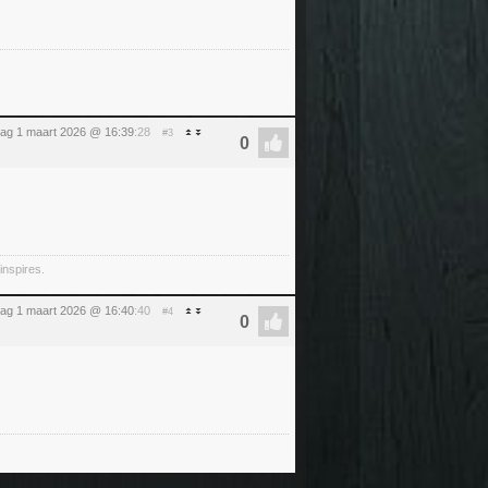
ag 1 maart 2026 @ 16:39
:28
#3
inspires.
ag 1 maart 2026 @ 16:40
:40
#4