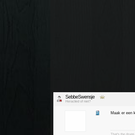
SebbeSwensje
Heraclied of niet?
Maak er een k
That's the drugs 