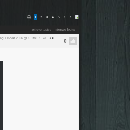
1
2
3
4
5
6
7
actieve topics
nieuwe topics
ag 1 maart 2026 @ 16:38
:07
#1