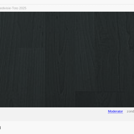
divisie-Toto 2025
Moderator
zond
d