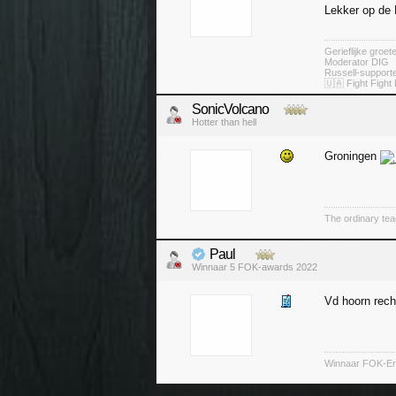
Lekker op de 
Gerieflijke groe
Moderator DIG
Russell-suppor
🇺🇦 Fight Fight 
SonicVolcano
Hotter than hell
Groningen
The ordinary tea
Paul
Winnaar 5 FOK-awards 2022
Vd hoorn rec
Winnaar FOK-Ere