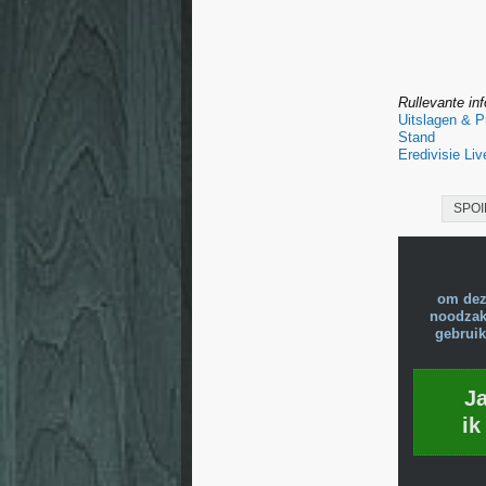
Rullevante in
Uitslagen & 
Stand
Eredivisie Liv
SPOI
om dez
noodzake
gebruik
J
ik