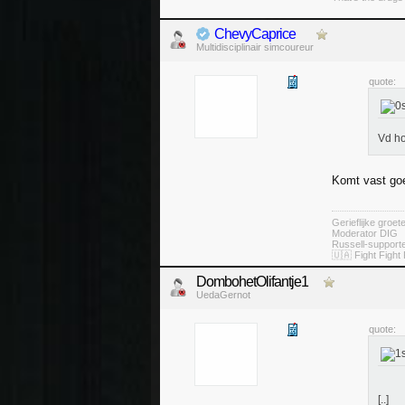
ChevyCaprice
Multidisciplinair simcoureur
quote:
Vd ho
Komt vast go
Gerieflijke groe
Moderator DIG
Russell-suppor
🇺🇦 Fight Fight 
DombohetOlifantje1
UedaGernot
quote:
[..]