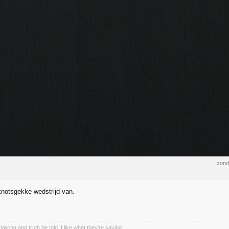
zond
notsgekke wedstrijd van.
talking and truth be told, I like what they're saying.