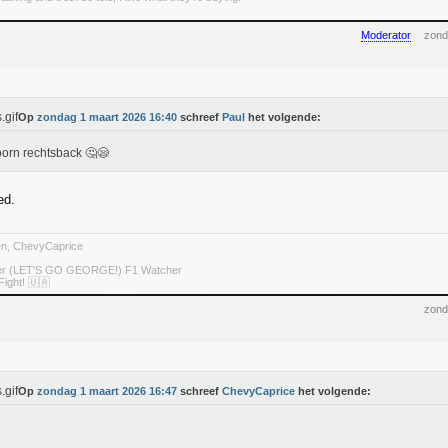
Moderator
zond
Op
zondag 1 maart 2026 16:40
schreef
Paul
het volgende:
orn rechtsback 🤔😪
ed.
ten, ChevyCaprice
ter (LET'S GO GEORGE!) F1 Watcher
Fight! 🇺🇦
zond
Op
zondag 1 maart 2026 16:47
schreef
ChevyCaprice
het volgende: