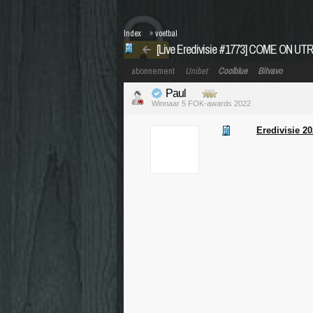
Index
»
voetbal
[Live Eredivisie #1773] COME ON U
abonnement
Unibet
Coolblue
Bitvavo
Paul
Winnaar 5 FOK-awards 2022
Eredivisie 2