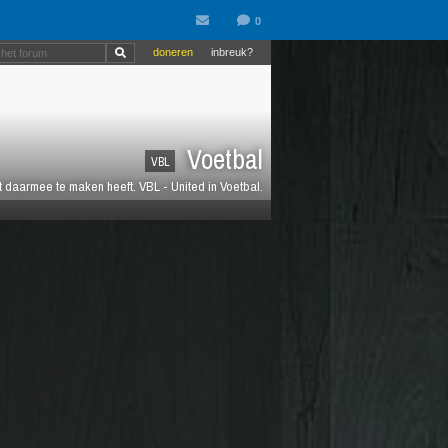
doneren
inbreuk?
Voetbal
VBL
at daarmee te maken heeft. VBL - United in Voetbal.