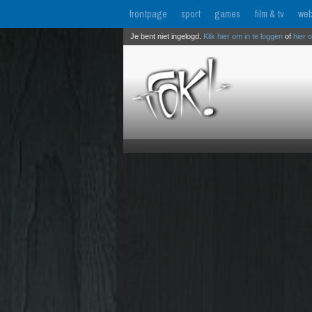
frontpage
sport
games
film & tv
web
Je bent niet ingelogd.
Klik hier om in te loggen
of
hier 