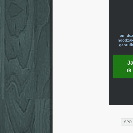
om dez
noodzake
gebruik
J
ik
SPOI