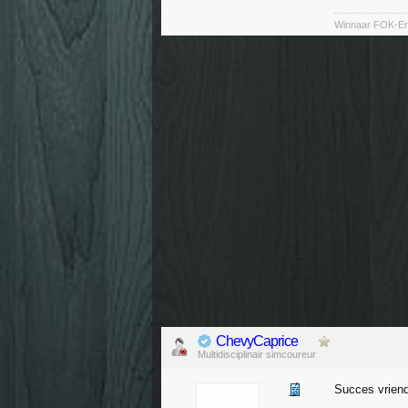
Winnaar FOK-Ere
ChevyCaprice
Multidisciplinair simcoureur
Succes vrien