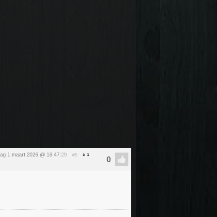
ag 1 maart 2026 @ 16:47
:29
#5