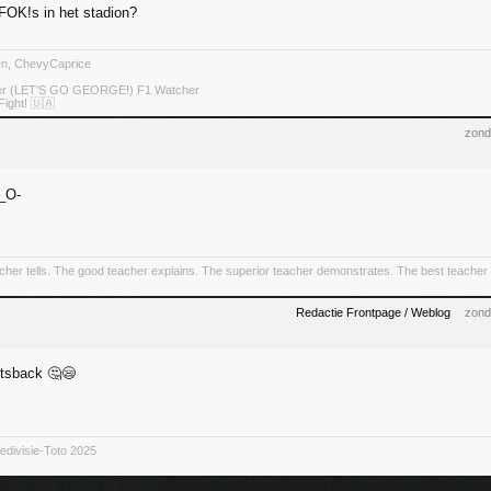
FOK!s in het stadion?
ten, ChevyCaprice
ter (LET'S GO GEORGE!) F1 Watcher
Fight! 🇺🇦
zond
cher tells. The good teacher explains. The superior teacher demonstrates. The best teacher 
Redactie Frontpage / Weblog
zond
htsback 🤔😪
divisie-Toto 2025