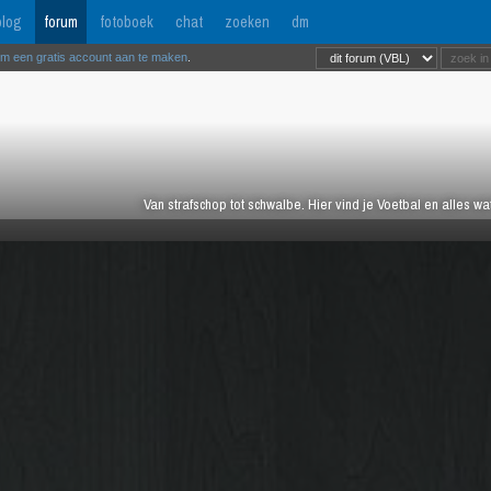
log
forum
fotoboek
chat
zoeken
dm
om een gratis account aan te maken
.
Van strafschop tot schwalbe. Hier vind je Voetbal en alles w