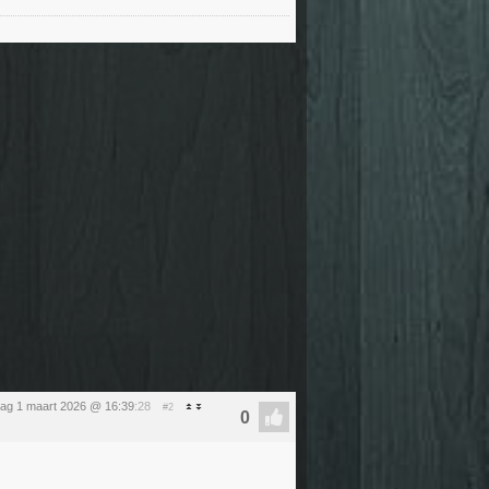
ag 1 maart 2026 @ 16:39
:28
#2