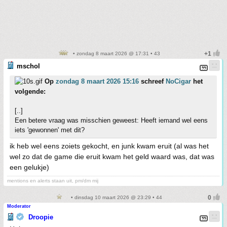
• zondag 8 maart 2026 @ 17:31 • 43
mschol
Op
zondag 8 maart 2026 15:16
schreef
NoCigar
het
volgende:
[..]
Een betere vraag was misschien geweest: Heeft iemand wel eens
iets 'gewonnen' met dit?
ik heb wel eens zoiets gekocht, en junk kwam eruit (al was het
wel zo dat de game die eruit kwam het geld waard was, dat was
een gelukje)
mentions en alerts staan uit, pm/dm mij
• dinsdag 10 maart 2026 @ 23:29 • 44
Moderator
Droopie