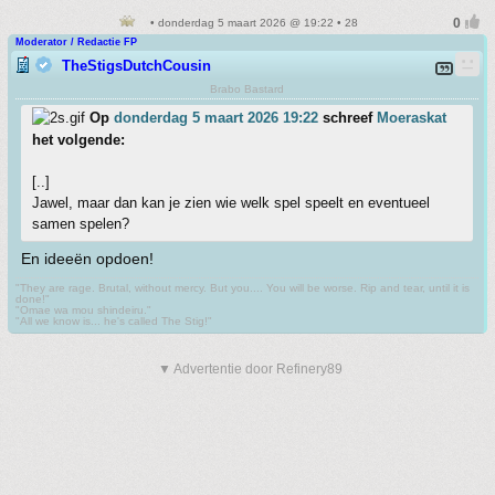
• donderdag 5 maart 2026 @ 19:22 • 28
Moderator / Redactie FP
TheStigsDutchCousin
Brabo Bastard
Op
donderdag 5 maart 2026 19:22
schreef
Moeraskat
het volgende:
[..]
Jawel, maar dan kan je zien wie welk spel speelt en eventueel
samen spelen?
En ideeën opdoen!
"They are rage. Brutal, without mercy. But you.... You will be worse. Rip and tear, until it is
done!"
"Omae wa mou shindeiru."
"All we know is... he's called The Stig!"
▼ Advertentie door Refinery89