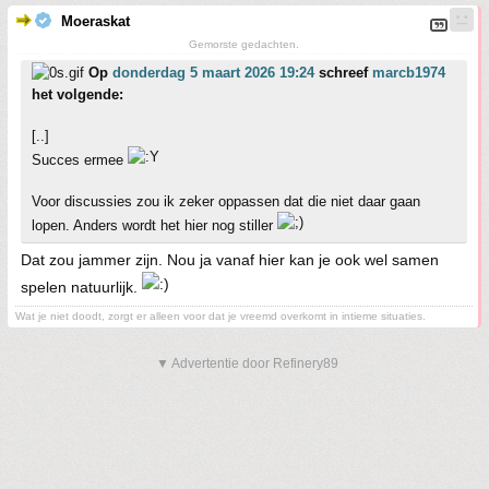
Moeraskat
Gemorste gedachten.
Op
donderdag 5 maart 2026 19:24
schreef
marcb1974
het volgende:
[..]
Succes ermee
Voor discussies zou ik zeker oppassen dat die niet daar gaan
lopen. Anders wordt het hier nog stiller
Dat zou jammer zijn. Nou ja vanaf hier kan je ook wel samen
spelen natuurlijk.
Wat je niet doodt, zorgt er alleen voor dat je vreemd overkomt in intieme situaties.
▼ Advertentie door Refinery89