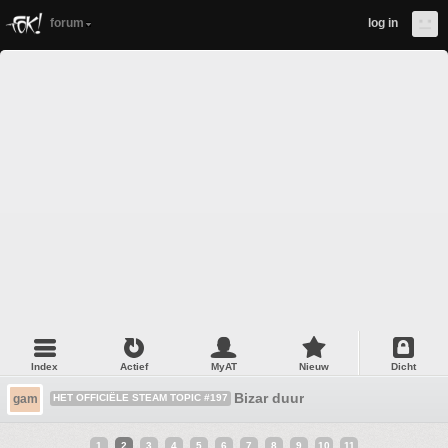
forum
log in
Index
Actief
MyAT
Nieuw
Dicht
Bizar duur
gam
HET OFFICIËLE STEAM TOPIC #197
1
2
3
4
5
6
7
8
9
10
11