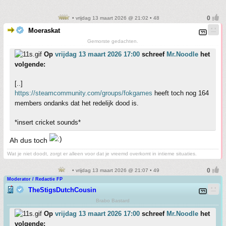
• vrijdag 13 maart 2026 @ 21:02 • 48
Moeraskat
Gemorste gedachten.
Op
vrijdag 13 maart 2026 17:00
schreef
Mr.Noodle
het
volgende:
[..]
https://steamcommunity.com/groups/fokgames
heeft toch nog 164
members ondanks dat het redelijk dood is.
*insert cricket sounds*
Ah dus toch
Wat je niet doodt, zorgt er alleen voor dat je vreemd overkomt in intieme situaties.
• vrijdag 13 maart 2026 @ 21:07 • 49
Moderator / Redactie FP
TheStigsDutchCousin
Brabo Bastard
Op
vrijdag 13 maart 2026 17:00
schreef
Mr.Noodle
het
volgende: