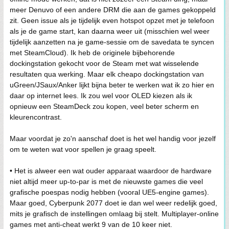
meer Denuvo of een andere DRM die aan de games gekoppeld
zit. Geen issue als je tijdelijk even hotspot opzet met je telefoon
als je de game start, kan daarna weer uit (misschien wel weer
tijdelijk aanzetten na je game-sessie om de savedata te syncen
met SteamCloud). Ik heb de originele bijbehorende
dockingstation gekocht voor de Steam met wat wisselende
resultaten qua werking. Maar elk cheapo dockingstation van
uGreen/JSaux/Anker lijkt bijna beter te werken wat ik zo hier en
daar op internet lees. Ik zou wel voor OLED kiezen als ik
opnieuw een SteamDeck zou kopen, veel beter scherm en
kleurencontrast.
Maar voordat je zo'n aanschaf doet is het wel handig voor jezelf
om te weten wat voor spellen je graag speelt.
• Het is alweer een wat ouder apparaat waardoor de hardware
niet altijd meer up-to-par is met de nieuwste games die veel
grafische poespas nodig hebben (vooral UE5-engine games).
Maar goed, Cyberpunk 2077 doet ie dan wel weer redelijk goed,
mits je grafisch de instellingen omlaag bij stelt. Multiplayer-online
games met anti-cheat werkt 9 van de 10 keer niet.