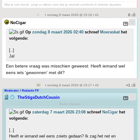
Wat je niet doodt, zorgt er alleen voor dat je vreemd overkomt in intieme situaties.
• zondag 8 maart 2026 @ 15:16 • 41
NoCigar
Op
zondag 8 maart 2026 02:40
schreef
Moeraskat
het
volgende:
[..]
Ja!
Een betere vraag was misschien geweest: Heeft iemand wel
eens iets 'gewonnen' met dit?
• zondag 8 maart 2026 @ 15:17 • 42
Moderator / Redactie FP
TheStigsDutchCousin
Brabo Bastard
Op
zaterdag 7 maart 2026 23:08
schreef
NoCigar
het
volgende:
[..]
Heeft er iemand wel eens zoiets gedaan? Ik zag het net en