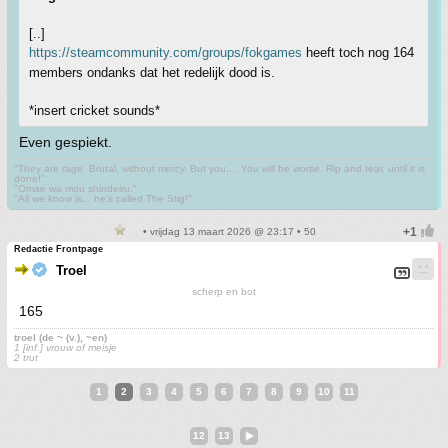
[..]
https://steamcommunity.com/groups/fokgames
heeft toch nog 164
members ondanks dat het redelijk dood is.
*insert cricket sounds*
Even gespiekt.
"They are rage. Brutal, without mercy. But you.... You will be worse. Rip and tear, until it is
done!"
"Omae wa mou shindeiru."
"All we know is... he's called The Stig!"
• vrijdag 13 maart 2026 @ 23:17 • 50
Redactie Frontpage
Troel
scherp en bot
165
troel (de ~ (v.), ~en)
1 [inf.] vrouw of meisje
2 trut
1
2
3
4
5
6
7
8
9
10
11
12
13