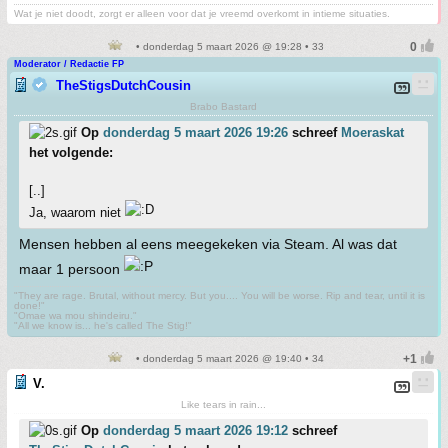
Wat je niet doodt, zorgt er alleen voor dat je vreemd overkomt in intieme situaties.
• donderdag 5 maart 2026 @ 19:28 • 33
Moderator / Redactie FP
TheStigsDutchCousin
Brabo Bastard
Op
donderdag 5 maart 2026 19:26
schreef
Moeraskat
het volgende:
[..]
Ja, waarom niet
Mensen hebben al eens meegekeken via Steam. Al was dat
maar 1 persoon
"They are rage. Brutal, without mercy. But you.... You will be worse. Rip and tear, until it is
done!"
"Omae wa mou shindeiru."
"All we know is... he's called The Stig!"
• donderdag 5 maart 2026 @ 19:40 • 34
V.
Like tears in rain...
Op
donderdag 5 maart 2026 19:12
schreef