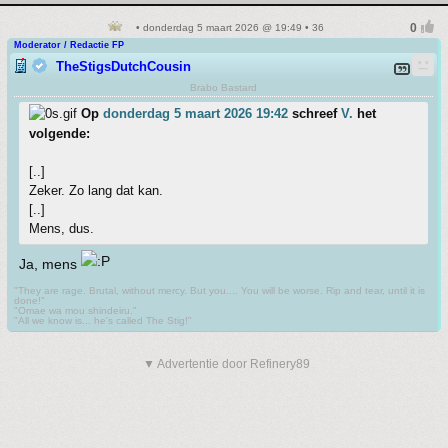
• donderdag 5 maart 2026 @ 19:49 • 36
Moderator / Redactie FP
TheStigsDutchCousin
Brabo Bastard
Op
donderdag 5 maart 2026 19:42
schreef
V.
het
volgende:
[..]
Zeker. Zo lang dat kan.
[..]
Mens, dus.
Ja, mens
"They are rage. Brutal, without mercy. But you.... You will be worse. Rip and tear, until it is
done!"
"Omae wa mou shindeiru."
"All we know is... he's called The Stig!"
▼ Advertentie door Refinery89