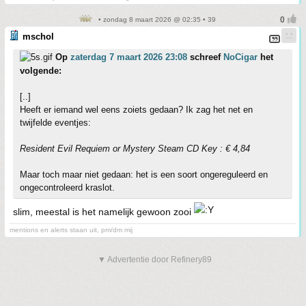
• zondag 8 maart 2026 @ 02:35 • 39
mschol
Op
zaterdag 7 maart 2026 23:08
schreef
NoCigar
het
volgende:
[..]
Heeft er iemand wel eens zoiets gedaan? Ik zag het net en
twijfelde eventjes:
Resident Evil Requiem or Mystery Steam CD Key : € 4,84
Maar toch maar niet gedaan: het is een soort ongereguleerd en
ongecontroleerd kraslot.
slim, meestal is het namelijk gewoon zooi
mentions en alerts staan uit, pm/dm mij
▼ Advertentie door Refinery89