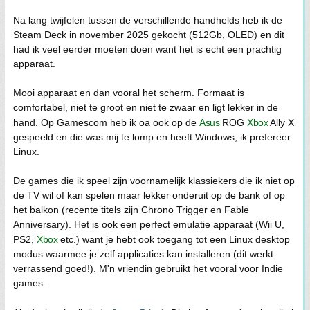
Na lang twijfelen tussen de verschillende handhelds heb ik de
Steam Deck in november 2025 gekocht (512Gb, OLED) en dit
had ik veel eerder moeten doen want het is echt een prachtig
apparaat.
Mooi apparaat en dan vooral het scherm. Formaat is
comfortabel, niet te groot en niet te zwaar en ligt lekker in de
hand. Op Gamescom heb ik oa ook op de
Asus
ROG
Xbox
Ally X
gespeeld en die was mij te lomp en heeft Windows, ik prefereer
Linux.
De games die ik speel zijn voornamelijk klassiekers die ik niet op
de TV wil of kan spelen maar lekker onderuit op de bank of op
het balkon (recente titels zijn Chrono Trigger en Fable
Anniversary). Het is ook een perfect emulatie apparaat (Wii U,
PS2,
Xbox
etc.) want je hebt ook toegang tot een Linux desktop
modus waarmee je zelf applicaties kan installeren (dit werkt
verrassend goed!). M'n vriendin gebruikt het vooral voor Indie
games.