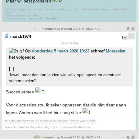
Maar wil best proberen
"They are rage. Brutal, without mercy. But you.... You will be worse. Rip and tear, until it is
done!"
"Omae wa mou shindeiru."
"All we know is... he's called The Stig!"
• donderdag 5 maart 2026 @ 19:24 • 30
marcb1974
Dakshin Ray
Op
donderdag 5 maart 2026 19:22
schreef
Moeraskat
het volgende:
[..]
Jawel, maar dan kan je zien wie welk spel speelt en eventueel
samen spelen?
Succes ermee
Voor discussies zou ik zeker oppassen dat die niet daar gaan
lopen. Anders wordt het hier nog stiller
stupidity has become as common as common sense was before
~ ~ ~ ~ ~ ~ ~ ~ ~ ~ ~ ~ ~ ~ ~ ~ ~ ~ ~ ~ ~ ~ ~ ~ ~ ~ ~ ~ ~ ~ ~ ~ ~
Travel Is Fatal To Prejudice, Bigotry and Narrow-Mindedness
• donderdag 5 maart 2026 @ 19:26 • 31