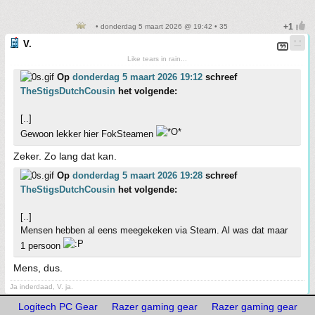
• donderdag 5 maart 2026 @ 19:42 • 35
V.
Like tears in rain...
Op
donderdag 5 maart 2026 19:12
schreef
TheStigsDutchCousin
het volgende:
[..]
Gewoon lekker hier FokSteamen
Zeker. Zo lang dat kan.
Op
donderdag 5 maart 2026 19:28
schreef
TheStigsDutchCousin
het volgende:
[..]
Mensen hebben al eens meegekeken via Steam. Al was dat maar
1 persoon
Mens, dus.
Ja inderdaad, V. ja.
Logitech PC Gear
Razer gaming gear
Razer gaming gear