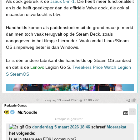
Als dock gebruik ik de
Jsaux 5-in-1
. Die heeft meer functionaliteit
en is de helft goedkoper dan de officiële Valve dock, die ook al
maanden uitverkocht is btw.
Handhelds komen als paddenstoelen uit de grond maar je merkt
dan men toch vaak terugvalt op de Steam Deck, zoals
aangegeven in het filmpje hieronder. Vaak omdat Linux/Steam
OS simpelweg beter is dan Windows.
Er is één andere fabrikant die handhelds op Steam OS aanbied
en dat is de
Lenovo
Legion Go S.
Tweakers Price Watch Legion
S SteamOS
• vrijdag 13 maart 2026 @ 17:00 • 47
Redactie Games
Mr.Noodle
Offtopic in geleuter...
Op
donderdag 5 maart 2026 18:46
schreef
Moeraskat
het volgende:
Is er in steam een FOK! community?