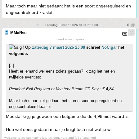
Maar toch maar niet gedaan: het is een soort ongereguleerd en
ongecontroleerd kraslot.
• zondag 8 maart 2026 @ 01:52 • 38
MMaRsu
I need some paprika
Op
zaterdag 7 maart 2026 23:08
schreef
NoCigar
het
volgende:
[..]
Heeft er iemand wel eens zoiets gedaan? Ik zag het net en
twijfelde eventjes:
Resident Evil Requiem or Mystery Steam CD Key : € 4,84
Maar toch maar niet gedaan: het is een soort ongereguleerd en
ongecontroleerd kraslot.
Meestal krijg je gewoon een kutgame die de 4,98 niet waard is
Heb wel eens gedaan maar je krijgt toch niet wat je wil
welcome to my submarine lair. It's long, hard and full of seamen!