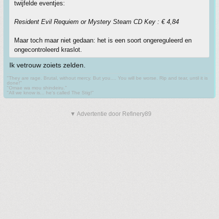
twijfelde eventjes:
Resident Evil Requiem or Mystery Steam CD Key : € 4,84
Maar toch maar niet gedaan: het is een soort ongereguleerd en
ongecontroleerd kraslot.
Ik vetrouw zoiets zelden.
"They are rage. Brutal, without mercy. But you.... You will be worse. Rip and tear, until it is
done!"
"Omae wa mou shindeiru."
"All we know is... he's called The Stig!"
▼ Advertentie door Refinery89