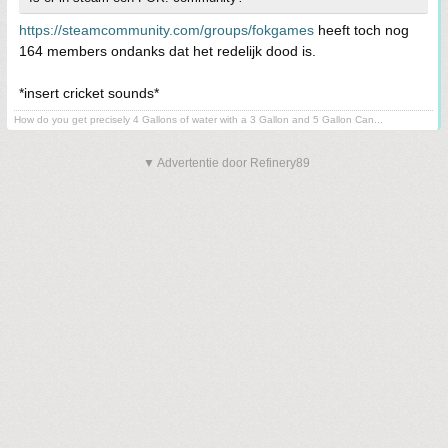
https://steamcommunity.com/groups/fokgames
heeft toch nog
164 members ondanks dat het redelijk dood is.
*insert cricket sounds*
How do you get precisely 4 Gallons of water with a 3 Gallon and 5 Gallon Can...
▼ Advertentie door Refinery89