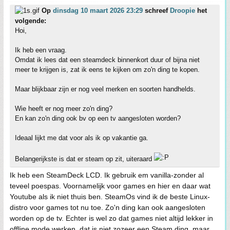
Op
dinsdag 10 maart 2026 23:29
schreef
Droopie
het
volgende:
Hoi,
Ik heb een vraag.
Omdat ik lees dat een steamdeck binnenkort duur of bijna niet
meer te krijgen is, zat ik eens te kijken om zo'n ding te kopen.
Maar blijkbaar zijn er nog veel merken en soorten handhelds.
Wie heeft er nog meer zo'n ding?
En kan zo'n ding ook bv op een tv aangesloten worden?
Ideaal lijkt me dat voor als ik op vakantie ga.
Belangerijkste is dat er steam op zit, uiteraard
Ik heb een SteamDeck LCD. Ik gebruik em vanilla-zonder al
teveel poespas. Voornamelijk voor games en hier en daar wat
Youtube als ik niet thuis ben. SteamOs vind ik de beste Linux-
distro voor games tot nu toe. Zo'n ding kan ook aangesloten
worden op de tv. Echter is wel zo dat games niet altijd lekker in
offline mode werken, dat is niet zozeer een Steam ding, maar