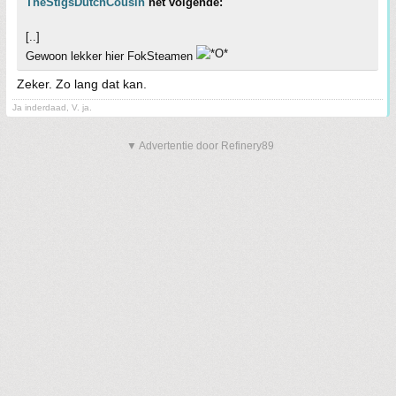
TheStigsDutchCousin
het volgende:
[..]
Gewoon lekker hier FokSteamen
Zeker. Zo lang dat kan.
Ja inderdaad, V. ja.
▼ Advertentie door Refinery89