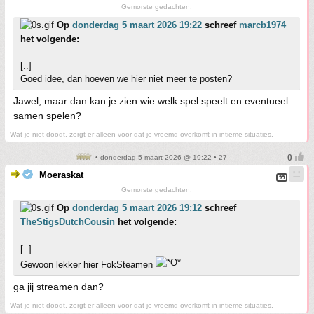
Gemorste gedachten.
Op
donderdag 5 maart 2026 19:22
schreef
marcb1974
het volgende:
[..]
Goed idee, dan hoeven we hier niet meer te posten?
Jawel, maar dan kan je zien wie welk spel speelt en eventueel
samen spelen?
Wat je niet doodt, zorgt er alleen voor dat je vreemd overkomt in intieme situaties.
• donderdag 5 maart 2026 @ 19:22 • 27
Moeraskat
Gemorste gedachten.
Op
donderdag 5 maart 2026 19:12
schreef
TheStigsDutchCousin
het volgende:
[..]
Gewoon lekker hier FokSteamen
ga jij streamen dan?
Wat je niet doodt, zorgt er alleen voor dat je vreemd overkomt in intieme situaties.