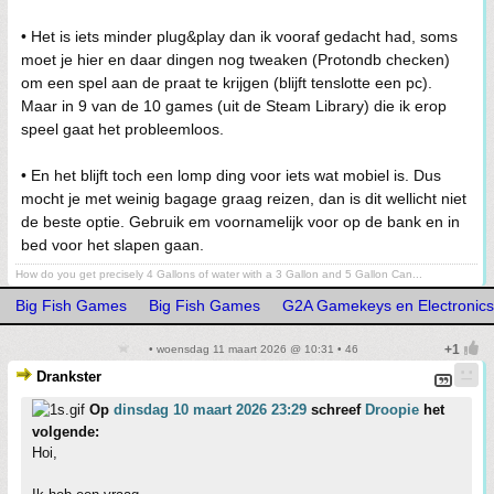
• Het is iets minder plug&play dan ik vooraf gedacht had, soms
moet je hier en daar dingen nog tweaken (Protondb checken)
om een spel aan de praat te krijgen (blijft tenslotte een pc).
Maar in 9 van de 10 games (uit de Steam Library) die ik erop
speel gaat het probleemloos.
• En het blijft toch een lomp ding voor iets wat mobiel is. Dus
mocht je met weinig bagage graag reizen, dan is dit wellicht niet
de beste optie. Gebruik em voornamelijk voor op de bank en in
bed voor het slapen gaan.
How do you get precisely 4 Gallons of water with a 3 Gallon and 5 Gallon Can...
Big Fish Games
Big Fish Games
G2A Gamekeys en Electronics
• woensdag 11 maart 2026 @ 10:31 • 46
Drankster
Op
dinsdag 10 maart 2026 23:29
schreef
Droopie
het
volgende:
Hoi,