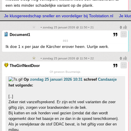
een iets minder schadelijke variant op de plank.
Je klusgereedschap sneller en voordeliger bij Toolstation.nl
Je klu
• zondag 25 januari 2026 @ 11:50 • 21
Document1
893
Ik doe 1 x per jaar de Kärcher erover heen. Uurtje werk.
• zondag 25 januari 2026 @ 11:56 • 22
TheGirlNextDoor
Of gewoon Buurmeisje.
Op
zondag 25 januari 2026 10:31
schreef
Candaasje
het volgende:
[..]
Zeker niet vanzelfsprekend. Er zijn echt veel varianten die zeer
giftig zijn, zorgen voor brandwonden in de bek.
Bij katten en ook honden veel gezien (omdat dat dan wordt
opgemerkt door het baasje en ze dan in de spoed terechtkomen).
Als je verwijderaar de stof DDAC bevat, is het giftig voor dier en
milieu.