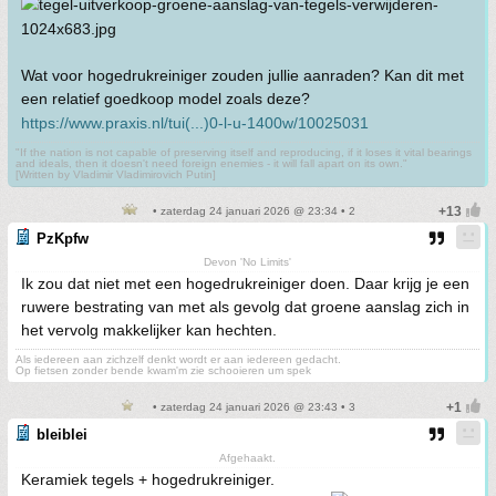
Wat voor hogedrukreiniger zouden jullie aanraden? Kan dit met
een relatief goedkoop model zoals deze?
https://www.praxis.nl/tui(...)0-l-u-1400w/10025031
"If the nation is not capable of preserving itself and reproducing, if it loses it vital bearings
and ideals, then it doesn't need foreign enemies - it will fall apart on its own."
[Written by Vladimir Vladimirovich Putin]
• zaterdag 24 januari 2026 @ 23:34 • 2
PzKpfw
Devon 'No Limits'
Ik zou dat niet met een hogedrukreiniger doen. Daar krijg je een
ruwere bestrating van met als gevolg dat groene aanslag zich in
het vervolg makkelijker kan hechten.
Als iedereen aan zichzelf denkt wordt er aan iedereen gedacht.
Op fietsen zonder bende kwam'm zie schooieren um spek
• zaterdag 24 januari 2026 @ 23:43 • 3
bleiblei
Afgehaakt.
Keramiek tegels + hogedrukreiniger.