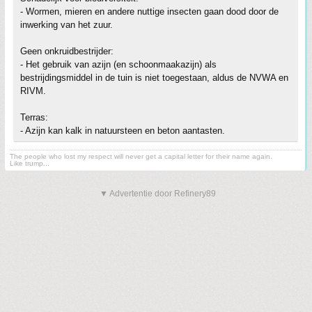
- Wormen, mieren en andere nuttige insecten gaan dood door de
inwerking van het zuur.
Geen onkruidbestrijder:
- Het gebruik van azijn (en schoonmaakazijn) als
bestrijdingsmiddel in de tuin is niet toegestaan, aldus de NVWA en
RIVM.
Terras:
- Azijn kan kalk in natuursteen en beton aantasten.
The people who lost my respect will never get a capital letter for their name again.
Like trump...
▼ Advertentie door Refinery89