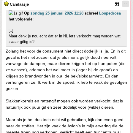
Candaasje
Op
zondag 25 januari 2026 11:28
schreef
Lospedrosa
het volgende:
[..]
Maar denk je nou echt dat er in NL iets verkocht mag worden wat
zwaar giftig is?
Zolang het voor de consument niet direct dodelijk is, ja. En in dit
geval is het niet zozeer dat je als mens gelijk dood neervalt
vanwege de dampen, maar dieren krijgen het op hun poten (die
ze wassen), ademen het wel meer in (lager bij de grond) en
krijgen zo brandwonden in o.a. de bek/slokdarm/etc. En dan
verhongeren ze. Ik werk in de spoed, ik heb te vaak de gevolgen
gezien.
Slakkenkorrels en rattengif mogen ook worden verkocht, dat is
natuurlijk ook puur gif en zeer dodelijk voor (wilde) dieren.
Maar als je het dus toch echt wil gebruiken, kijk dan even goed
naar de stoffen. Het zijn vaak de Axion’s in mijn ervaring die de
meeste troep nog verkopen, wellicht heeft een tuincentrum al