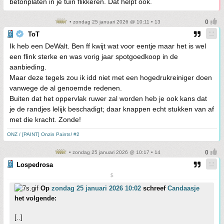
betonplaten in je tuin flikkeren. Dat helpt ook.
• zondag 25 januari 2026 @ 10:11 • 13
ToT
Ik heb een DeWalt. Ben ff kwijt wat voor eentje maar het is wel
een flink sterke en was vorig jaar spotgoedkoop in de
aanbieding.
Maar deze tegels zou ik idd niet met een hogedrukreiniger doen
vanwege de al genoemde redenen.
Buiten dat het oppervlak ruwer zal worden heb je ook kans dat
je de randjes lelijk beschadigt; daar knappen echt stukken van af
met die kracht. Zonde!
ONZ / [PAINT] Onzin Paints! #2
• zondag 25 januari 2026 @ 10:17 • 14
Lospedrosa
$
Op
zondag 25 januari 2026 10:02
schreef
Candaasje
het volgende:
[..]