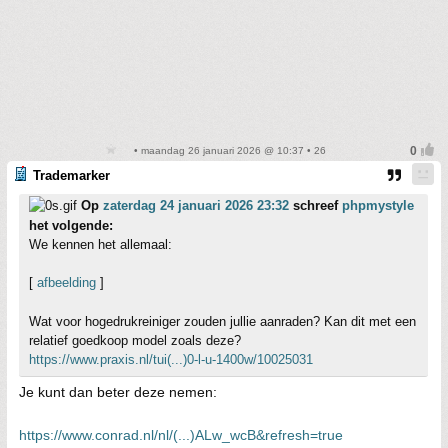
• maandag 26 januari 2026 @ 10:37 • 26
Trademarker
Op
zaterdag 24 januari 2026 23:32
schreef
phpmystyle
het volgende:
We kennen het allemaal:
[
afbeelding
]
Wat voor hogedrukreiniger zouden jullie aanraden? Kan dit met een
relatief goedkoop model zoals deze?
https://www.praxis.nl/tui(...)0-l-u-1400w/10025031
Je kunt dan beter deze nemen:
https://www.conrad.nl/nl/(...)ALw_wcB&refresh=true