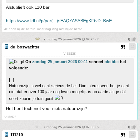
Alstublieft ook 110 bar.
https://www.lidl.nl/p/par(...)sEAQYASABEgKFtvD_BwE
Je hoort bij de betere, maar nog lang niet bij de beste
• zondag 25 januari 2026 @ 07:23 • 8
de_boswachter
VIESDIK
Op
zondag 25 januari 2026 00:11
schreef
bleiblei
het
volgende:
[..]
Natuurazijn is wel echt serieus de hel. Dan interesseert het je echt
niet dat er over 100 jaar nog leven mogelijk is op aarde als je dat
soort zooi in je tuin gooit
.
Het heet toch niet voor niets natuurazijn?
U MAD?
• zondag 25 januari 2026 @ 07:33 • 9
111210