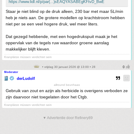
https://www.lidl.nl/p/par(...)sEAQYASABEgKFtvD_BwE
Staar je niet blind op de druk alleen, 230 bar met maar 5L/min
heb je niets aan. De grotere modellen op krachtstroom hebben
niet per se een veel hogere druk, wel meer liters.
Dat gezegd hebbende, met een hogedrukspuit maak je het
oppervlak van de tegels ruw waardoor groene aanslag
makkelijker blijft kleven.
Kranplätze müssen verdichtet sein
• vrijdag 30 januari 2026 @ 13:00 • 28
Moderator
derLudolf
allround beunhaas
Gebruik van zout en azijn als herbicide is overigens verboden ze
zijn daarvoor niet toegelaten door het Ctgb.
Kranplätze müssen verdichtet sein
▼ Advertentie door Refinery89