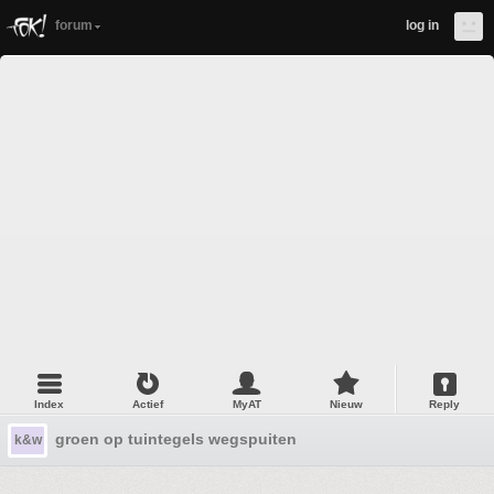
forum
log in
Index
Actief
MyAT
Nieuw
Reply
groen op tuintegels wegspuiten
k&w