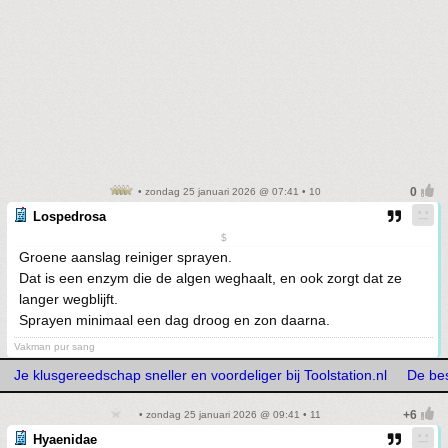
• zondag 25 januari 2026 @ 07:41 • 10
Lospedrosa
$
Groene aanslag reiniger sprayen.
Dat is een enzym die de algen weghaalt, en ook zorgt dat ze
langer wegblijft.
Sprayen minimaal een dag droog en zon daarna.
Vakman pur sang
Je klusgereedschap sneller en voordeliger bij Toolstation.nl
De bes
• zondag 25 januari 2026 @ 09:41 • 11
Hyaenidae