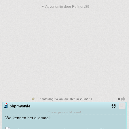
▼ Advertentie door Refinery89
• zaterdag 24 januari 2026 @ 23:32 • 1
phpmystyle
The emperor of Moscow!
We kennen het allemaal: