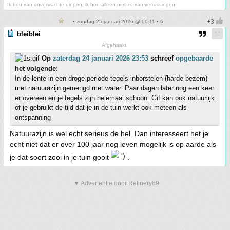
Ik hou van onverwachte dingen, ik hou alleen niet zo van verrassingen
• zondag 25 januari 2026 @ 00:11 • 6
bleiblei
Afgehaakt.
Op
zaterdag 24 januari 2026 23:53
schreef
opgebaarde
het volgende:
In de lente in een droge periode tegels inborstelen (harde bezem)
met natuurazijn gemengd met water. Paar dagen later nog een keer
er overeen en je tegels zijn helemaal schoon. Gif kan ook natuurlijk
of je gebruikt de tijd dat je in de tuin werkt ook meteen als
ontspanning
Natuurazijn is wel echt serieus de hel. Dan interesseert het je
echt niet dat er over 100 jaar nog leven mogelijk is op aarde als
je dat soort zooi in je tuin gooit
.
▼ Advertentie door Refinery89