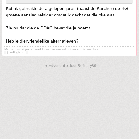
Kut, ik gebruikte de afgelopen jaren (naast de Kärcher) de HG
groene aanslag reiniger omdat ik dacht dat die oke was.
Zie nu dat die de DDAC bevat die je noemt.
Heb je diervriendelijke alternatieven?
Mankind must put an end to war, or war will put an end to mankind.
|| justdiggit.org ||
▼ Advertentie door Refinery89