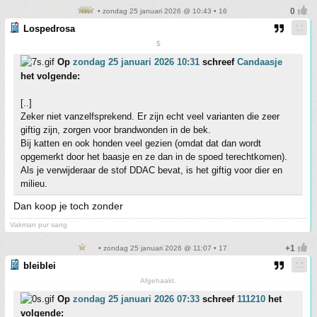
• zondag 25 januari 2026 @ 10:43 • 16
Lospedrosa
$
Op
zondag 25 januari 2026 10:31
schreef
Candaasje
het volgende:
[..]
Zeker niet vanzelfsprekend. Er zijn echt veel varianten die zeer
giftig zijn, zorgen voor brandwonden in de bek.
Bij katten en ook honden veel gezien (omdat dat dan wordt
opgemerkt door het baasje en ze dan in de spoed terechtkomen).
Als je verwijderaar de stof DDAC bevat, is het giftig voor dier en
milieu.
Dan koop je toch zonder
Vakman pur sang
• zondag 25 januari 2026 @ 11:07 • 17
bleiblei
Afgehaakt.
Op
zondag 25 januari 2026 07:33
schreef
111210
het
volgende: