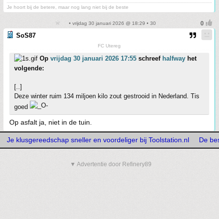
Je hoort bij de betere, maar nog lang niet bij de beste
• vrijdag 30 januari 2026 @ 18:29 • 30
SoS87
FC Utereg
Op
vrijdag 30 januari 2026 17:55
schreef
halfway
het
volgende:
[..]
Deze winter ruim 134 miljoen kilo zout gestrooid in Nederland. Tis
goed
Op asfalt ja, niet in de tuin.
Je klusgereedschap sneller en voordeliger bij Toolstation.nl
De bes
▼ Advertentie door Refinery89