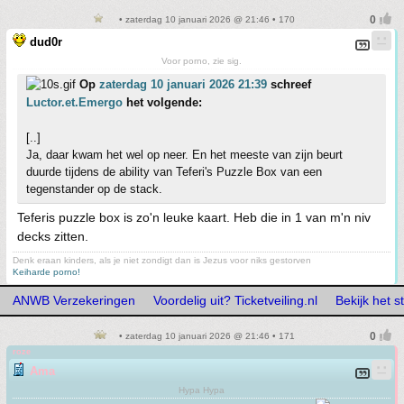
• zaterdag 10 januari 2026 @ 21:46 • 170
dud0r
Voor porno, zie sig.
Op
zaterdag 10 januari 2026 21:39
schreef
Luctor.et.Emergo
het volgende:
[..]
Ja, daar kwam het wel op neer. En het meeste van zijn beurt
duurde tijdens de ability van Teferi's Puzzle Box van een
tegenstander op de stack.
Teferis puzzle box is zo'n leuke kaart. Heb die in 1 van m'n niv
decks zitten.
Denk eraan kinders, als je niet zondigt dan is Jezus voor niks gestorven
Keiharde porno!
ANWB Verzekeringen
Voordelig uit? Ticketveiling.nl
Bekijk het 
• zaterdag 10 januari 2026 @ 21:46 • 171
roze
Ama
Hypa Hypa