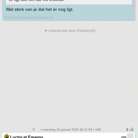
Wat sterk van je dat het er nog ligt.
Your beauty never ever scared me.
▼ Advertentie door Refinery89
• zaterdag 10 januari 2026 @ 21:39 • 168
Luctor.et.Emergo