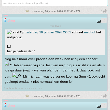
mentions en alerts staan uit, pm/dm mij
• zaterdag 10 januari 2026 @ 22:06 • 177
roze
Ama
Hypa Hypa
Op
zaterdag 10 januari 2026 22:01
schreef
mschol
het
volgende:
[..]
heb je gedaan dan?
Nog niks maar over precies een week ben ik bij een concert.
Heb sowieso vrij snel last van mijn rug als ik stil sta en als ik
los ga daar (wat ik wel van plan ben) dan heb ik daar ook last
van.
Mijn lichaam was de vorige keer na Sum 41 ook echt
gesloopt omdat ik niet normaal kan doen lol.
Your beauty never ever scared me.
• zaterdag 10 januari 2026 @ 22:06 • 178
roze
Ama