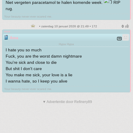
Niet vergeten paracetamol te halen komende week.
RIP
rug.
Your beauty never ever scared me.
• zaterdag 10 januari 2026 @ 21:49 • 172
roze
Ama
Hypa Hypa
I hate you so much
Fuck, you are the worst damn nightmare
You're sick and close to die
But shit I don't care
You make me sick, your love is a lie
I wanna hate, so I keep you alive
Your beauty never ever scared me.
▼ Advertentie door Refinery89