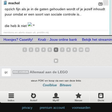
mschol
opzich fijn als je in de gaten gehouden wordt of je jezelf inhoudt
puur omdat er een soort van sociale controle is..
die heb ik niet
mentions en alerts staan uit, pm/dm mij
Hoesjes? Casetify!
Knab - Jouw online bank
Bekijk het stream
1
2
3
4
5
6
7
8
9
10
11
Allemaal aan de LEGO
gc
KSC #19536
steun FOK! en koop via een van deze links
Coolblue
Bitvavo
Index
Actief
MyAT
Nieuw
Dicht
privacy
•
premium account
•
voorwaarden