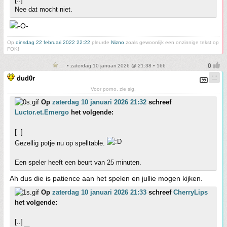
Nee dat mocht niet.
Op
dinsdag 22 februari 2022 22:22
pleurde
Nizno
zoals gewoonlijk een onzinnige tekst op
FOK!
• zaterdag 10 januari 2026 @ 21:38 • 166
dud0r
Voor porno, zie sig.
Op
zaterdag 10 januari 2026 21:32
schreef
Luctor.et.Emergo
het volgende:
[..]
Gezellig potje nu op spelltable.
Een speler heeft een beurt van 25 minuten.
Ah dus die is patience aan het spelen en jullie mogen kijken.
Op
zaterdag 10 januari 2026 21:33
schreef
CherryLips
het volgende:
[..]