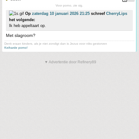
Voor porno, zie sig.
Op
zaterdag 10 januari 2026 21:25
schreef
CherryLips
het volgende:
Ik heb appeltaart op.
Met slagroom?
Denk eraan kinders, als je niet zondigt dan is Jezus voor niks gestorven
Keiharde porno!
▼ Advertentie door Refinery89