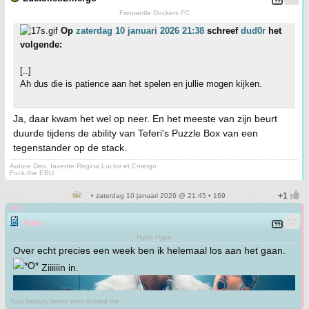
Fremantle Dockers FC
Op
zaterdag 10 januari 2026 21:38
schreef
dud0r
het
volgende:
[..]
Ah dus die is patience aan het spelen en jullie mogen kijken.
Ja, daar kwam het wel op neer. En het meeste van zijn beurt
duurde tijdens de ability van Teferi's Puzzle Box van een
tegenstander op de stack.
Autore Deo, favente Regina Luctor et Emergo
Fuck the EBU.
• zaterdag 10 januari 2026 @ 21:45 • 169
roze
Ama
Hypa Hypa
Over echt precies een week ben ik helemaal los aan het gaan.
Ziiiiiin in.
Your beauty never ever scared me.