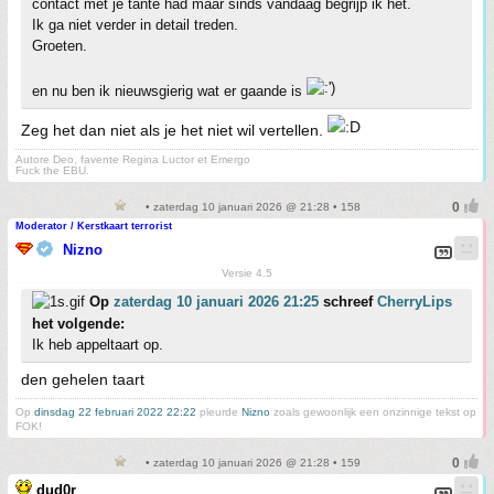
contact met je tante had maar sinds vandaag begrijp ik het.
Ik ga niet verder in detail treden.
Groeten.
en nu ben ik nieuwsgierig wat er gaande is
Zeg het dan niet als je het niet wil vertellen.
Autore Deo, favente Regina Luctor et Emergo
Fuck the EBU.
• zaterdag 10 januari 2026 @ 21:28 • 158
Moderator / Kerstkaart terrorist
Nizno
Versie 4.5
Op
zaterdag 10 januari 2026 21:25
schreef
CherryLips
het volgende:
Ik heb appeltaart op.
den gehelen taart
Op
dinsdag 22 februari 2022 22:22
pleurde
Nizno
zoals gewoonlijk een onzinnige tekst op
FOK!
• zaterdag 10 januari 2026 @ 21:28 • 159
dud0r