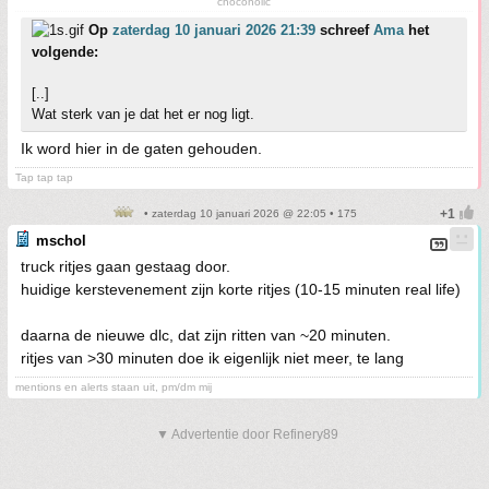
chocoholic
Op
zaterdag 10 januari 2026 21:39
schreef
Ama
het
volgende:
[..]
Wat sterk van je dat het er nog ligt.
Ik word hier in de gaten gehouden.
Tap tap tap
• zaterdag 10 januari 2026 @ 22:05 • 175
mschol
truck ritjes gaan gestaag door.
huidige kerstevenement zijn korte ritjes (10-15 minuten real life)
daarna de nieuwe dlc, dat zijn ritten van ~20 minuten.
ritjes van >30 minuten doe ik eigenlijk niet meer, te lang
mentions en alerts staan uit, pm/dm mij
▼ Advertentie door Refinery89