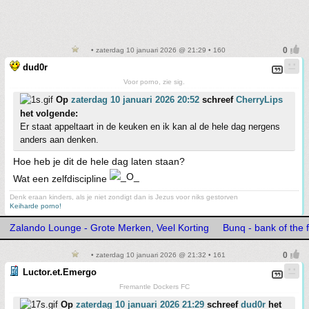
• zaterdag 10 januari 2026 @ 21:29 • 160
dud0r
Voor porno, zie sig.
Op
zaterdag 10 januari 2026 20:52
schreef
CherryLips
het volgende:
Er staat appeltaart in de keuken en ik kan al de hele dag nergens
anders aan denken.
Hoe heb je dit de hele dag laten staan?
Wat een zelfdiscipline
Denk eraan kinders, als je niet zondigt dan is Jezus voor niks gestorven
Keiharde porno!
Zalando Lounge - Grote Merken, Veel Korting
Bunq - bank of the 
• zaterdag 10 januari 2026 @ 21:32 • 161
Luctor.et.Emergo
Fremantle Dockers FC
Op
zaterdag 10 januari 2026 21:29
schreef
dud0r
het