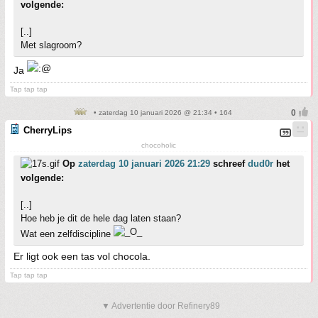
volgende:
[..]
Met slagroom?
Ja
Tap tap tap
• zaterdag 10 januari 2026 @ 21:34 • 164
CherryLips
chocoholic
Op
zaterdag 10 januari 2026 21:29
schreef
dud0r
het
volgende:
[..]
Hoe heb je dit de hele dag laten staan?
Wat een zelfdiscipline
Er ligt ook een tas vol chocola.
Tap tap tap
▼ Advertentie door Refinery89