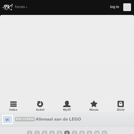
forum
log in
Index
Actief
MyAT
Nieuw
Dicht
Allemaal aan de LEGO
gc
KSC #19536
1
2
3
4
5
6
7
8
9
10
11