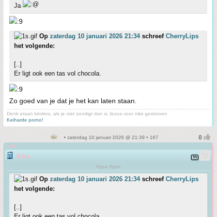
Ja
Op
zaterdag 10 januari 2026 21:34
schreef
CherryLips
het volgende:
[..]
Er ligt ook een tas vol chocola.
Zo goed van je dat je het kan laten staan.
Denk eraan kinders, als je niet zondigt dan is Jezus voor niks gestorven
Keiharde porno!
• zaterdag 10 januari 2026 @ 21:39 • 167
roze
Ama
Hypa Hypa
Op
zaterdag 10 januari 2026 21:34
schreef
CherryLips
het volgende:
[..]
Er ligt ook een tas vol chocola.