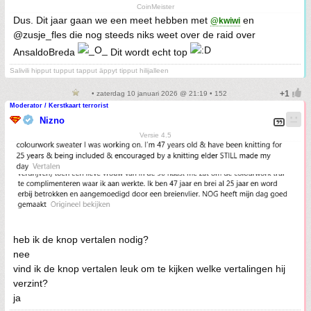
CoinMeister
Dus. Dit jaar gaan we een meet hebben met
en
@kwiwi
@zusje_fles die nog steeds niks weet over de raid over
AnsaldoBreda
Dit wordt echt top
Salivili hipput tupput tapput äppyt tipput hilijalleen
• zaterdag 10 januari 2026 @ 21:19 • 152
Moderator / Kerstkaart terrorist
Nizno
Versie 4.5
heb ik de knop vertalen nodig?
nee
vind ik de knop vertalen leuk om te kijken welke vertalingen hij
verzint?
ja