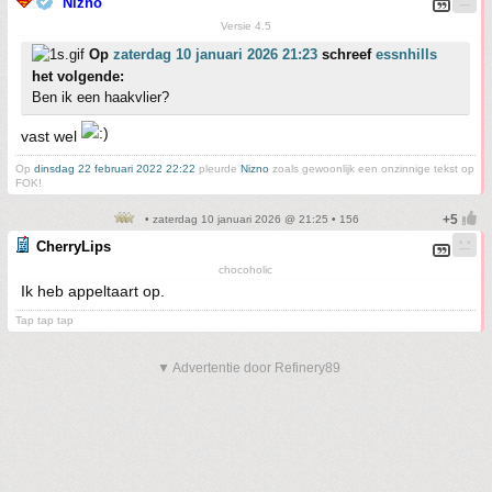
Nizno
Versie 4.5
Op
zaterdag 10 januari 2026 21:23
schreef
essnhills
het volgende:
Ben ik een haakvlier?
vast wel
Op
dinsdag 22 februari 2022 22:22
pleurde
Nizno
zoals gewoonlijk een onzinnige tekst op
FOK!
• zaterdag 10 januari 2026 @ 21:25 • 156
CherryLips
chocoholic
Ik heb appeltaart op.
Tap tap tap
▼ Advertentie door Refinery89