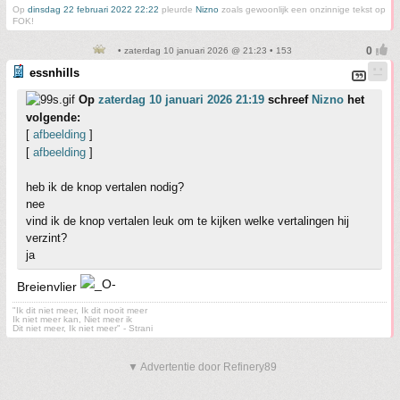
Op
dinsdag 22 februari 2022 22:22
pleurde
Nizno
zoals gewoonlijk een onzinnige tekst op
FOK!
• zaterdag 10 januari 2026 @ 21:23 • 153
essnhills
Op
zaterdag 10 januari 2026 21:19
schreef
Nizno
het
volgende:
[
afbeelding
]
[
afbeelding
]
heb ik de knop vertalen nodig?
nee
vind ik de knop vertalen leuk om te kijken welke vertalingen hij
verzint?
ja
Breienvlier
"Ik dit niet meer, Ik dit nooit meer
Ik niet meer kan, Niet meer ik
Dit niet meer, Ik niet meer" - Strani
▼ Advertentie door Refinery89