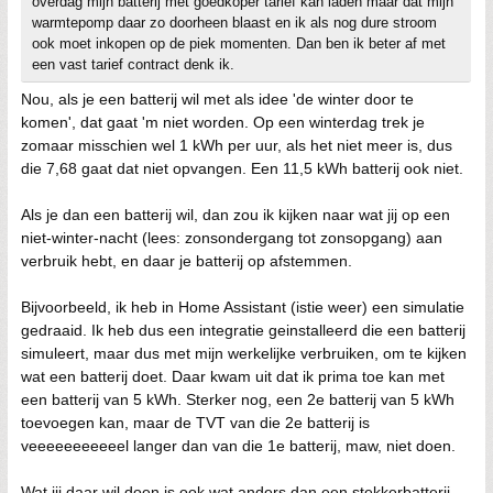
overdag mijn batterij met goedkoper tarief kan laden maar dat mijn
warmtepomp daar zo doorheen blaast en ik als nog dure stroom
ook moet inkopen op de piek momenten. Dan ben ik beter af met
een vast tarief contract denk ik.
Nou, als je een batterij wil met als idee 'de winter door te
komen', dat gaat 'm niet worden. Op een winterdag trek je
zomaar misschien wel 1 kWh per uur, als het niet meer is, dus
die 7,68 gaat dat niet opvangen. Een 11,5 kWh batterij ook niet.
Als je dan een batterij wil, dan zou ik kijken naar wat jij op een
niet-winter-nacht (lees: zonsondergang tot zonsopgang) aan
verbruik hebt, en daar je batterij op afstemmen.
Bijvoorbeeld, ik heb in Home Assistant (istie weer) een simulatie
gedraaid. Ik heb dus een integratie geinstalleerd die een batterij
simuleert, maar dus met mijn werkelijke verbruiken, om te kijken
wat een batterij doet. Daar kwam uit dat ik prima toe kan met
een batterij van 5 kWh. Sterker nog, een 2e batterij van 5 kWh
toevoegen kan, maar de TVT van die 2e batterij is
veeeeeeeeeeel langer dan van die 1e batterij, maw, niet doen.
Wat jij daar wil doen is ook wat anders dan een stekkerbatterij