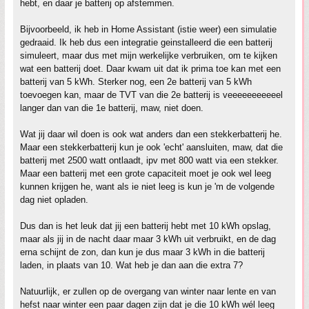
hebt, en daar je batterij op afstemmen.
Bijvoorbeeld, ik heb in Home Assistant (istie weer) een simulatie
gedraaid. Ik heb dus een integratie geinstalleerd die een batterij
simuleert, maar dus met mijn werkelijke verbruiken, om te kijken
wat een batterij doet. Daar kwam uit dat ik prima toe kan met een
batterij van 5 kWh. Sterker nog, een 2e batterij van 5 kWh
toevoegen kan, maar de TVT van die 2e batterij is veeeeeeeeeeel
langer dan van die 1e batterij, maw, niet doen.
Wat jij daar wil doen is ook wat anders dan een stekkerbatterij he.
Maar een stekkerbatterij kun je ook 'echt' aansluiten, maw, dat die
batterij met 2500 watt ontlaadt, ipv met 800 watt via een stekker.
Maar een batterij met een grote capaciteit moet je ook wel leeg
kunnen krijgen he, want als ie niet leeg is kun je 'm de volgende
dag niet opladen.
Dus dan is het leuk dat jij een batterij hebt met 10 kWh opslag,
maar als jij in de nacht daar maar 3 kWh uit verbruikt, en de dag
erna schijnt de zon, dan kun je dus maar 3 kWh in die batterij
laden, in plaats van 10. Wat heb je dan aan die extra 7?
Natuurlijk, er zullen op de overgang van winter naar lente en van
hefst naar winter een paar dagen zijn dat je die 10 kWh wél leeg