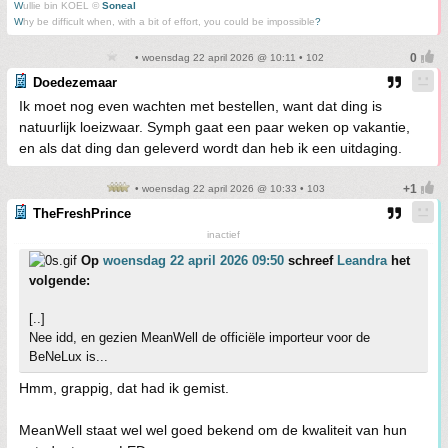
W
ullie bin KOEL ©
Soneal
W
hy be difficult when, with a bit of effort, you could be impossible
?
• woensdag 22 april 2026 @ 10:11 • 102
Doedezemaar
Ik moet nog even wachten met bestellen, want dat ding is
natuurlijk loeizwaar. Symph gaat een paar weken op vakantie,
en als dat ding dan geleverd wordt dan heb ik een uitdaging.
• woensdag 22 april 2026 @ 10:33 • 103
TheFreshPrince
inactief
Op
woensdag 22 april 2026 09:50
schreef
Leandra
het
volgende:
[..]
Nee idd, en gezien MeanWell de officiële importeur voor de
BeNeLux is...
Hmm, grappig, dat had ik gemist.
MeanWell staat wel wel goed bekend om de kwaliteit van hun