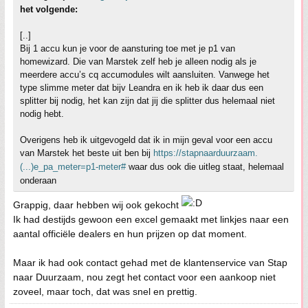
het volgende:
[..]
Bij 1 accu kun je voor de aansturing toe met je p1 van
homewizard. Die van Marstek zelf heb je alleen nodig als je
meerdere accu’s cq accumodules wilt aansluiten. Vanwege het
type slimme meter dat bijv Leandra en ik heb ik daar dus een
splitter bij nodig, het kan zijn dat jij die splitter dus helemaal niet
nodig hebt.
Overigens heb ik uitgevogeld dat ik in mijn geval voor een accu
van Marstek het beste uit ben bij
https://stapnaarduurzaam.
(...)e_pa_meter=p1-meter#
waar dus ook die uitleg staat, helemaal
onderaan
Grappig, daar hebben wij ook gekocht
Ik had destijds gewoon een excel gemaakt met linkjes naar een
aantal officiële dealers en hun prijzen op dat moment.
Maar ik had ook contact gehad met de klantenservice van Stap
naar Duurzaam, nou zegt het contact voor een aankoop niet
zoveel, maar toch, dat was snel en prettig.