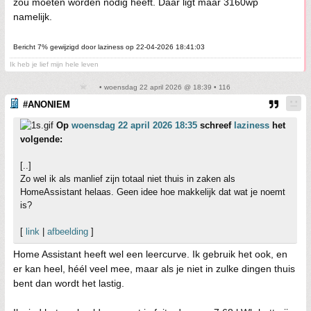
zou moeten worden nodig heeft. Daar ligt maar 3160wp
namelijk.
Bericht 7% gewijzigd door laziness op 22-04-2026 18:41:03
Ik heb je lief mijn hele leven
• woensdag 22 april 2026 @ 18:39 • 116
#ANONIEM
Op
woensdag 22 april 2026 18:35
schreef
laziness
het
volgende:
[..]
Zo wel ik als manlief zijn totaal niet thuis in zaken als
HomeAssistant helaas. Geen idee hoe makkelijk dat wat je noemt
is?
[
link
|
afbeelding
]
Home Assistant heeft wel een leercurve. Ik gebruik het ook, en
er kan heel, héél veel mee, maar als je niet in zulke dingen thuis
bent dan wordt het lastig.