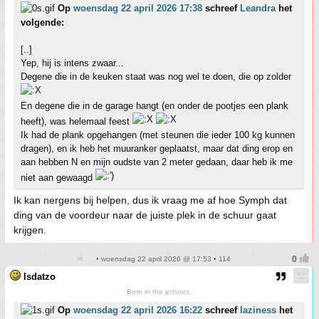
Op
woensdag 22 april 2026 17:38
schreef
Leandra
het
volgende:
[..]
Yep, hij is intens zwaar...
Degene die in de keuken staat was nog wel te doen, die op zolder
En degene die in de garage hangt (en onder de pootjes een plank
heeft), was helemaal feest
Ik had de plank opgehangen (met steunen die ieder 100 kg kunnen
dragen), en ik heb het muuranker geplaatst, maar dat ding erop en
aan hebben N en mijn oudste van 2 meter gedaan, daar heb ik me
niet aan gewaagd
Ik kan nergens bij helpen, dus ik vraag me af hoe Symph dat
ding van de voordeur naar de juiste plek in de schuur gaat
krijgen.
• woensdag 22 april 2026 @ 17:53 • 114
Isdatzo
Born in the echoes.
Op
woensdag 22 april 2026 16:22
schreef
laziness
het