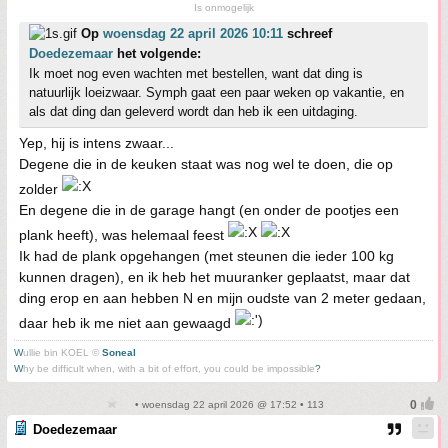
Is onmogelijk
Op
woensdag 22 april 2026 10:11
schreef
Doedezemaar
het volgende:
Ik moet nog even wachten met bestellen, want dat ding is
natuurlijk loeizwaar. Symph gaat een paar weken op vakantie, en
als dat ding dan geleverd wordt dan heb ik een uitdaging.
Yep, hij is intens zwaar...
Degene die in de keuken staat was nog wel te doen, die op
zolder
En degene die in de garage hangt (en onder de pootjes een
plank heeft), was helemaal feest
Ik had de plank opgehangen (met steunen die ieder 100 kg
kunnen dragen), en ik heb het muuranker geplaatst, maar dat
ding erop en aan hebben N en mijn oudste van 2 meter gedaan,
daar heb ik me niet aan gewaagd
W
ullie bin KOEL ©
Soneal
W
hy be difficult when, with a bit of effort, you could be impossible
?
• woensdag 22 april 2026 @ 17:52 • 113
Doedezemaar