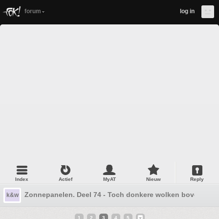
forum
log in
Index
Actief
MyAT
Nieuw
Reply
Zonnepanelen. Deel 74 - Toch donkere wolken boven pan
k&w
1
2
3
4
5