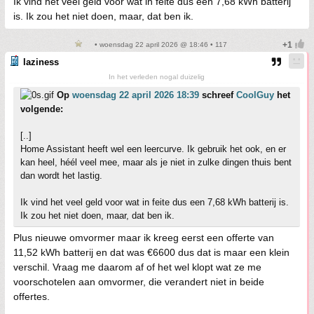
Ik vind het veel geld voor wat in feite dus een 7,68 kWh batterij
is. Ik zou het niet doen, maar, dat ben ik.
• woensdag 22 april 2026 @ 18:46 • 117
laziness
In het verleden nogal duizelig
Op
woensdag 22 april 2026 18:39
schreef
CoolGuy
het
volgende:
[..]
Home Assistant heeft wel een leercurve. Ik gebruik het ook, en er
kan heel, héél veel mee, maar als je niet in zulke dingen thuis bent
dan wordt het lastig.
Ik vind het veel geld voor wat in feite dus een 7,68 kWh batterij is.
Ik zou het niet doen, maar, dat ben ik.
Plus nieuwe omvormer maar ik kreeg eerst een offerte van
11,52 kWh batterij en dat was €6600 dus dat is maar een klein
verschil. Vraag me daarom af of het wel klopt wat ze me
voorschotelen aan omvormer, die verandert niet in beide
offertes.