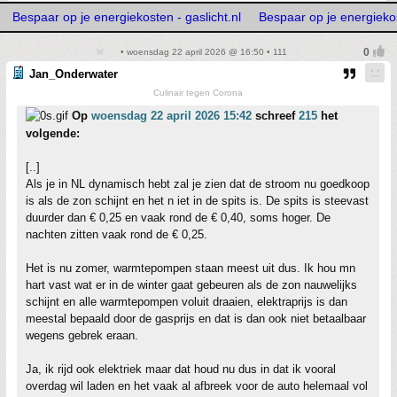
Bespaar op je energiekosten - gaslicht.nl
Bespaar op je energiekos
• woensdag 22 april 2026 @ 16:50 • 111
Jan_Onderwater
Culinair tegen Corona
Op
woensdag 22 april 2026 15:42
schreef
215
het
volgende:
[..]
Als je in NL dynamisch hebt zal je zien dat de stroom nu goedkoop
is als de zon schijnt en het n iet in de spits is. De spits is steevast
duurder dan € 0,25 en vaak rond de € 0,40, soms hoger. De
nachten zitten vaak rond de € 0,25.
Het is nu zomer, warmtepompen staan meest uit dus. Ik hou mn
hart vast wat er in de winter gaat gebeuren als de zon nauwelijks
schijnt en alle warmtepompen voluit draaien, elektraprijs is dan
meestal bepaald door de gasprijs en dat is dan ook niet betaalbaar
wegens gebrek eraan.
Ja, ik rijd ook elektriek maar dat houd nu dus in dat ik vooral
overdag wil laden en het vaak al afbreek voor de auto helemaal vol