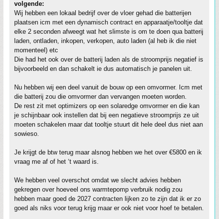
volgende:
Wij hebben een lokaal bedrijf over de vloer gehad die batterijen
plaatsen icm met een dynamisch contract en apparaatje/tooltje dat
elke 2 seconden afweegt wat het slimste is om te doen qua batterij
laden, ontladen, inkopen, verkopen, auto laden (al heb ik die niet
momenteel) etc
Die had het ook over de batterij laden als de stroomprijs negatief is
bijvoorbeeld en dan schakelt ie dus automatisch je panelen uit.
Nu hebben wij een deel vanuit de bouw op een omvormer. Icm met
die batterij zou die omvormer dan vervangen moeten worden.
De rest zit met optimizers op een solaredge omvormer en die kan
je schijnbaar ook instellen dat bij een negatieve stroomprijs ze uit
moeten schakelen maar dat tooltje stuurt dit hele deel dus niet aan
sowieso.
Je krijgt de btw terug maar alsnog hebben we het over €5800 en ik
vraag me af of het ‘t waard is.
We hebben veel overschot omdat we slecht advies hebben
gekregen over hoeveel ons warmtepomp verbruik nodig zou
hebben maar goed de 2027 contracten lijken zo te zijn dat ik er zo
goed als niks voor terug krijg maar er ook niet voor hoef te betalen.