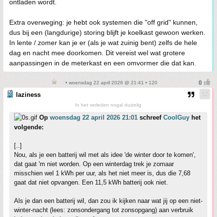
ontladen wordt.
Extra overweging: je hebt ook systemen die "off grid" kunnen,
dus bij een (langdurige) storing blijft je koel
kast gewoon werken.
In lente / zomer kan je er (als je wat zuinig bent) zelfs de hele
dag en nacht mee doorkomen. Dit vereist wel wat grotere
aanpassingen in de meterkast en een omvormer die dat kan.
• woensdag 22 april 2026 @ 21:41 • 120
laziness
In het verleden nogal duizelig
Op
woensdag 22 april 2026 21:01
schreef
CoolGuy
het
volgende:
[..]
Nou, als je een batterij wil met als idee 'de winter door te komen',
dat gaat 'm niet worden. Op een winterdag trek je zomaar
misschien wel 1 kWh per uur, als het niet meer is, dus die 7,68
gaat dat niet opvangen. Een 11,5 kWh batterij ook niet.
Als je dan een batterij wil, dan zou ik kijken naar wat jij op een niet-
winter-nacht (lees: zonsondergang tot zonsopgang) aan verbruik