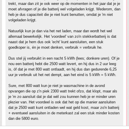
trekt, maar dan zit je ook weer op de momenten in het jaar dat je je
moet afvragen of je die batterij wel volgeladen krijgt. Wederom, dan
heb je dus capaciteit die je niet kunt benutten, omdat je 'm niet
volgeladen krijgt.
Natuurlijk kun je dan via het net laden, maar dan wordt het wel
allemaal bewerkelijk. Het 'voordeel' van zo'n stekkerbatterij is dat
naast dat je hem dus ook 'echt' kunt aansluiten, een stuk
goedkoper is, én je moet denken, verbruik = verbruik he.
Dus stel jij verbruikt in een nacht 5 kWh (lees; donkere uren). Of je
nou een batterij hebt die 2500 watt levert, en hij dus in 2 uur leeg
is, óf dat je met 800 watt ontlaadt, en hij dus dan gedurende 6,25
uur je verbruik uit het net dempt, aan het eind is 5 kWh = 5 kWh.
Sure, met 800 watt kun je niet je wasmachine in de avond
opvangen die op z'n piek 2300 watt trekt ofzo, dat klopt, maar als
je 'm zo aansluit dat je dat wél zou kunnen heb je er minder uren
plezier van. Het voordeel is ook dat het op die manier aansluiten
dat je 2500 watt kunt ontladen wel wat geld kost, maar zo'n batterij
+ eventueel aansluiten in de meterkast zal een stuk minder kosten
dan die 5800 euro.