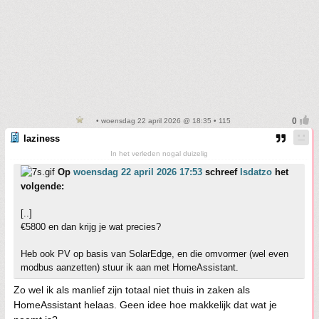
• woensdag 22 april 2026 @ 18:35 • 115
laziness
In het verleden nogal duizelig
Op
woensdag 22 april 2026 17:53
schreef
Isdatzo
het
volgende:
[..]
€5800 en dan krijg je wat precies?
Heb ook PV op basis van SolarEdge, en die omvormer (wel even
modbus aanzetten) stuur ik aan met HomeAssistant.
Zo wel ik als manlief zijn totaal niet thuis in zaken als
HomeAssistant helaas. Geen idee hoe makkelijk dat wat je