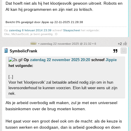
Dat hoeft niet als hij het klootjesvolk gewoon uitroeit. Robots en
AI kan hij programmeren en zijn niet zo kritisch.
Bericht 0% gewijzigd door Jippie op 22-11-2025 21:28:38
Op
zaterdag 8 februari 2014 23:39
schreef
Slaapscheet
het volgende:
Oke, MichaelScott, je bent geweldig. :D
• zaterdag 22 november 2025 @ 21:32 • 6
SymbolicFrank
Op
zaterdag 22 november 2025 20:20
schreef
Jippie
het volgende:
[..]
Voor het 'klootjesvolk' zal betaalde arbeid nodig zijn om in hun
levensonderhoud te kunnen voorzien. Elon lult weer eens uit zijn
nek.
Als je arbeid overbodig wilt maken, zul je met een universeel
basisinkomen over de brug moeten komen.
Het gaat voor een groot deel ook om de macht: als de keuze is
tussen werken en doodgaan, dan is arbeid goedkoop en doen