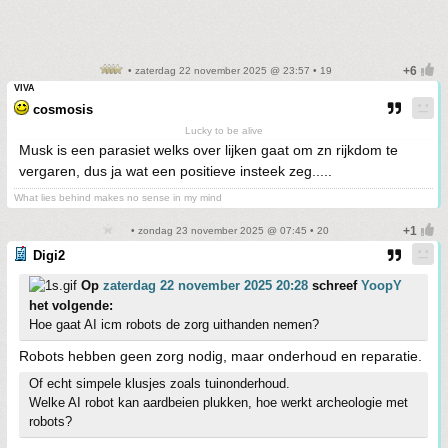
• zaterdag 22 november 2025 @ 23:57 • 19
VIVA
cosmosis
Lucky to be alive
Musk is een parasiet welks over lijken gaat om zn rijkdom te
vergaren, dus ja wat een positieve insteek zeg.....
What lies behind makes no sense in my mind
• zondag 23 november 2025 @ 07:45 • 20
Digi2
Op
zaterdag 22 november 2025 20:28
schreef
YoopY
het volgende:
Hoe gaat AI icm robots de zorg uithanden nemen?
Robots hebben geen zorg nodig, maar onderhoud en reparatie.
Of echt simpele klusjes zoals tuinonderhoud.
Welke AI robot kan aardbeien plukken, hoe werkt archeologie met
robots?