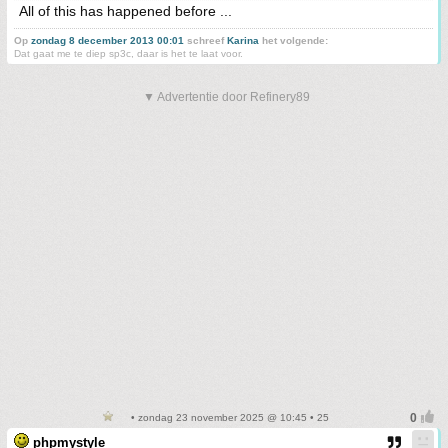
All of this has happened before ...
Op
zondag 8 december 2013 00:01
schreef
Karina
het volgende:
Dat gaat me te diep sp3c, daar is het te laat voor.
▼ Advertentie door Refinery89
• zondag 23 november 2025 @ 10:45 • 25
phpmystyle