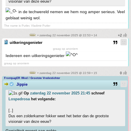
visionair van deze eeuw?
in de techwereld nemen we hem nog amper serieus. Veel
geblaat weinig wol.
The name is Putler, Vladimir Putler
• zaterdag 22 november 2025 @ 22:53 • 14
uitkeringsgenieter
graag op anoniem
Iedereen een uitkeringsgenieter
graag op anoniem
• zaterdag 22 november 2025 @ 22:59 • 15
FrontpagER /Mod / Grootste Vredestichter
Jippie
Op
zaterdag 22 november 2025 21:45
schreef
Lospedrosa
het volgende:
[..]
Dus een zolderkamer fokker weet het beter dan de grootste
visionair van deze eeuw?
Genialiteit grenst aan gekte.