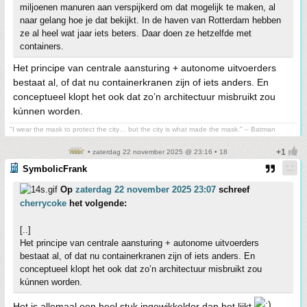
miljoenen manuren aan verspijkerd om dat mogelijk te maken, al
naar gelang hoe je dat bekijkt. In de haven van Rotterdam hebben
ze al heel wat jaar iets beters. Daar doen ze hetzelfde met
containers.
Het principe van centrale aansturing + autonome uitvoerders
bestaat al, of dat nu containerkranen zijn of iets anders. En
conceptueel klopt het ook dat zo’n architectuur misbruikt zou
kúnnen worden.
"I wear the mask to protect the city… but the city is what made the mask." – Batman
• zaterdag 22 november 2025 @ 23:16 • 18
SymbolicFrank
Op
zaterdag 22 november 2025 23:07
schreef
cherrycoke
het volgende:
[..]
Het principe van centrale aansturing + autonome uitvoerders
bestaat al, of dat nu containerkranen zijn of iets anders. En
conceptueel klopt het ook dat zo’n architectuur misbruikt zou
kúnnen worden.
Het is allemaal een heel stuk ingewikkelder dan het lijkt