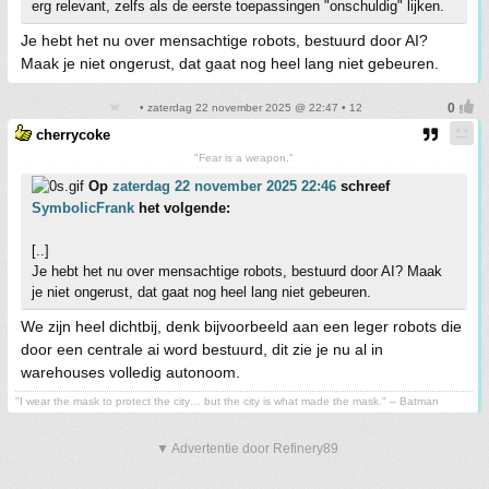
erg relevant, zelfs als de eerste toepassingen "onschuldig" lijken.
Je hebt het nu over mensachtige robots, bestuurd door AI?
Maak je niet ongerust, dat gaat nog heel lang niet gebeuren.
• zaterdag 22 november 2025 @ 22:47 • 12
cherrycoke
"Fear is a weapon."
Op
zaterdag 22 november 2025 22:46
schreef
SymbolicFrank
het volgende:
[..]
Je hebt het nu over mensachtige robots, bestuurd door AI? Maak
je niet ongerust, dat gaat nog heel lang niet gebeuren.
We zijn heel dichtbij, denk bijvoorbeeld aan een leger robots die
door een centrale ai word bestuurd, dit zie je nu al in
warehouses volledig autonoom.
"I wear the mask to protect the city… but the city is what made the mask." – Batman
▼ Advertentie door Refinery89