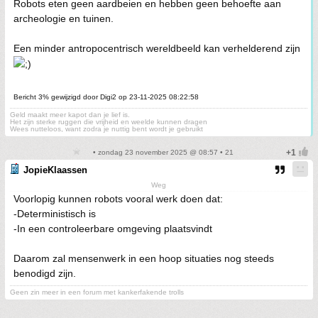
Robots eten geen aardbeien en hebben geen behoefte aan
archeologie en tuinen.
Een minder antropocentrisch wereldbeeld kan verhelderend zijn
Bericht 3% gewijzigd door Digi2 op 23-11-2025 08:22:58
Geld maakt meer kapot dan je lief is.
Het zijn sterke ruggen die vrijheid en weelde kunnen dragen
Wees nutteloos, want zodra je nuttig bent wordt je gebruikt
• zondag 23 november 2025 @ 08:57 • 21
JopieKlaassen
Weg
Voorlopig kunnen robots vooral werk doen dat:
-Deterministisch is
-In een controleerbare omgeving plaatsvindt
Daarom zal mensenwerk in een hoop situaties nog steeds
benodigd zijn.
Geen zin meer in een forum met kankerfakende trolls