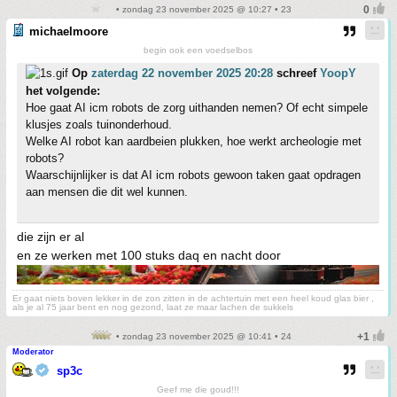
• zondag 23 november 2025 @ 10:27 • 23
michaelmoore
begin ook een voedselbos
Op
zaterdag 22 november 2025 20:28
schreef
YoopY
het volgende:
Hoe gaat AI icm robots de zorg uithanden nemen? Of echt simpele
klusjes zoals tuinonderhoud.
Welke AI robot kan aardbeien plukken, hoe werkt archeologie met
robots?
Waarschijnlijker is dat AI icm robots gewoon taken gaat opdragen
aan mensen die dit wel kunnen.
die zijn er al
en ze werken met 100 stuks daq en nacht door
Er gaat niets boven lekker in de zon zitten in de achtertuin met een heel koud glas bier ,
als je al 75 jaar bent en nog gezond, laat ze maar lachen de sukkels
• zondag 23 november 2025 @ 10:41 • 24
Moderator
sp3c
Geef me die goud!!!