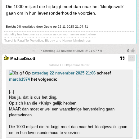
Die 1000 miljard die hij krijgt moet dan naar het 'klootjesvolk'
gaan om in hun levensonderhoud te voorzien.
Bericht 0% gewijzigd door Jippie op 22-11-2025 21:07:41
stupidity has become as common as common sense was before
~ ~ ~ ~ ~ ~ ~ ~ ~ ~ ~ ~ ~ ~ ~ ~ ~ ~ ~ ~ ~ ~ ~ ~ ~ ~ ~ ~ ~ ~ ~ ~ ~
Travel Is Fatal To Prejudice, Bigotry and Narrow-Mindedness
• zaterdag 22 november 2025 @ 21:07 • 5
MichaelScott
fulltime CEO//parttime fluffer
Op
zaterdag 22 november 2025 21:06
schreef
marcb1974
het volgende:
[..]
Nou ja, dat is dus het ding.
Op zich kan die <Knip> gelijk hebben.
MAAR dan moet er wel een waanzinnige herverdeling gaan
plaatsvinden.
Die 1000 miljard die hij krijgt moet dan naar het 'klootjesvolk' gaan
om in hun levensonderhoud te voorzien.