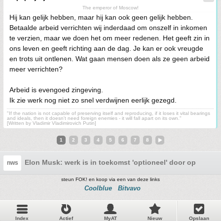
The emperor of Moscow!
Hij kan gelijk hebben, maar hij kan ook geen gelijk hebben.
Betaalde arbeid verrichten wij inderdaad om onszelf in inkomen
te verzien, maar we doen het om meer redenen. Het geeft zin in
ons leven en geeft richting aan de dag. Je kan er ook vreugde
en trots uit ontlenen. Wat gaan mensen doen als ze geen arbeid
meer verrichten?
Arbeid is evengoed zingeving.
Ik zie werk nog niet zo snel verdwijnen eerlijk gezegd.
"If the nation is not capable of preserving itself and reproducing, if it loses it vital bearings
and ideals, then it doesn't need foreign enemies - it will fall apart on its own."
[Written by Vladimir Vladimirovich Putin]
1
2
3
4
5
6
7
8
Elon Musk: werk is in toekomst 'optioneel' door opkomst 
nws
steun FOK! en koop via een van deze links
Coolblue
Bitvavo
Index
Actief
MyAT
Nieuw
Opslaan