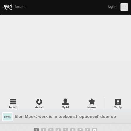
forum
log in
Index
Actief
MyAT
Nieuw
Reply
Elon Musk: werk is in toekomst 'optioneel' door opkomst 
nws
1
2
3
4
5
6
7
8