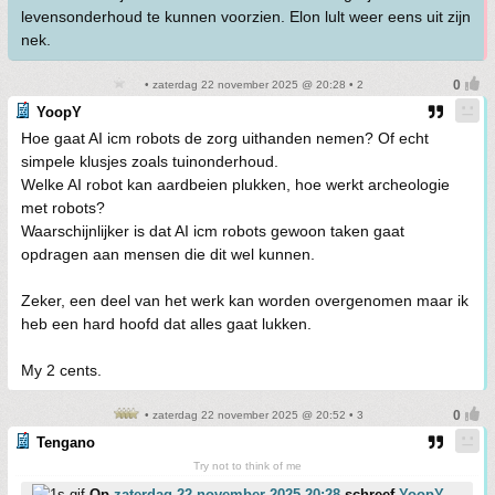
levensonderhoud te kunnen voorzien. Elon lult weer eens uit zijn
nek.
• zaterdag 22 november 2025 @ 20:28 • 2
YoopY
Hoe gaat AI icm robots de zorg uithanden nemen? Of echt
simpele klusjes zoals tuinonderhoud.
Welke AI robot kan aardbeien plukken, hoe werkt archeologie
met robots?
Waarschijnlijker is dat AI icm robots gewoon taken gaat
opdragen aan mensen die dit wel kunnen.
Zeker, een deel van het werk kan worden overgenomen maar ik
heb een hard hoofd dat alles gaat lukken.
My 2 cents.
• zaterdag 22 november 2025 @ 20:52 • 3
Tengano
Try not to think of me
Op
zaterdag 22 november 2025 20:28
schreef
YoopY