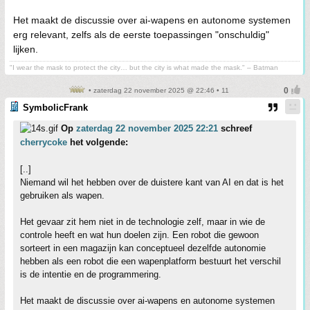
Het maakt de discussie over ai-wapens en autonome systemen
erg relevant, zelfs als de eerste toepassingen "onschuldig"
lijken.
"I wear the mask to protect the city… but the city is what made the mask." – Batman
• zaterdag 22 november 2025 @ 22:46 • 11
SymbolicFrank
Op
zaterdag 22 november 2025 22:21
schreef
cherrycoke
het volgende:
[..]
Niemand wil het hebben over de duistere kant van AI en dat is het
gebruiken als wapen.
Het gevaar zit hem niet in de technologie zelf, maar in wie de
controle heeft en wat hun doelen zijn. Een robot die gewoon
sorteert in een magazijn kan conceptueel dezelfde autonomie
hebben als een robot die een wapenplatform bestuurt het verschil
is de intentie en de programmering.
Het maakt de discussie over ai-wapens en autonome systemen