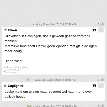
• vrijdag 10 oktober 2025 @ 17:42 • 16
OllieA
Olievelden in Groningen, dat is gewoon gezond verstand
mensen!
Met zulke fans heeft Lidewij geen vijanden met gif in de ogen
meer nodig.
Diepe zucht.
And it's only the giving
That makes you
What you are
• vrijdag 10 oktober 2025 @ 18:06 • 17
Cupfighter
Leuke meid om te zien maar ze moet wel haar mond over
politiek houden
• vrijdag 10 oktober 2025 @ 18:09 • 18