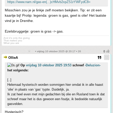
https://www.nam.nl/gas-en(...)cHMvb2xpZS1rYWFydC8=
Misschien zou je je linkje zelf moeten bekijken. Tip: er zit een
kaartje bij! Protip: legenda: groen is gas, geel is olie! Het laatste
vind je in Drenthe.
Ezelsbruggetje: groen is gras -> gas.
And it's only the giving
That makes you
What you are
• vrijdag 10 oktober 2025 @ 20:17 • 26
OllieA
Op
vrijdag 10 oktober 2025 19:53
schreef
-Deluzion-
het volgende:
[..]
Helemaal hysterisch worden sommigen hier omdat ik in alle haast
‘olie’ in plaats van ‘gas’ typte. Duidelijk, ja.
Ik zat heel even met mijn gedachten bij olie en Rusland toen ik dat
schreef maar het is dus gewoon een foutje, ik bedoelde natuurlijk
gasvelden.
Hysterisch?