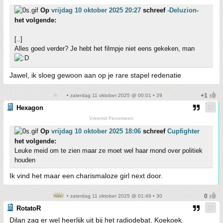
Op
vrijdag 10 oktober 2025 20:27
schreef
-Deluzion-
het volgende:
[..]
Alles goed verder? Je hebt het filmpje niet eens gekeken, man
Jawel, ik sloeg gewoon aan op je rare stapel redenatie
• zaterdag 11 oktober 2025 @ 00:01 • 29
Hexagon
Vreemd Fenomeen
Op
vrijdag 10 oktober 2025 18:06
schreef
Cupfighter
het volgende:
Leuke meid om te zien maar ze moet wel haar mond over politiek
houden
Ik vind het maar een charismaloze girl next door.
• zaterdag 11 oktober 2025 @ 01:49 • 30
RotatoR
Dilan zag er wel heerlijk uit bij het radiodebat. Koekoek.