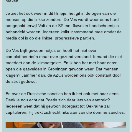
maken.
Je ziet het ook weer in dit filmpje, het gif in de ogen van die
mensen op die linkse zenders. De Vos wordt weer eens hard
aangepakt terwijl Volt en de SP met fluwelen handschoentjes
behandeld worden. Iedereen knikt instemmend mee omdat de
media dol is op die linkse, progressieve partijen.
De Vos blijft gewoon netjes en heeft het niet over
complottheorieën maar over gezond verstand. Iemand die niet
meedoet aan de klimaatgekte. En ik ben het met haar eens:
open die gasvelden in Groningen gewoon weer. Dat mensen
klagen? Jammer dan, de AZCs worden ons ook constant door
de strot geduwd.
En over de Russische sancties ben ik het ook met haar eens.
Denk je nou echt dat Poetin zich daar iets van aantrekt?
Iedereen weet dat hij gewoon doorgaat tot Oekraïne zal
capituleren. Hij trekt zich echt niks aan van die domme sancties.