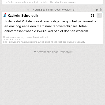
That's the drugs talking and truth be told, I like what they're saying.
• vrijdag 10 oktober 2025 @ 08:35 • 9
Kapitein_Scheurbuik
Ik denk dat Volt de meest overbodige partij in het parlement is
en ook nog eens een marginaal randverschijnsel. Totaal
oninteressant wat die kwezel wel of niet doet en waarom.
Don't quote me boy, cause I ain't said shit!
Send Banano to:
ban_1drjycsqhpwa1i4uxo1mmqau6q8gibgbn6oabtub53zpcrabjunt3uscaqty
▼ Advertentie door Refinery89