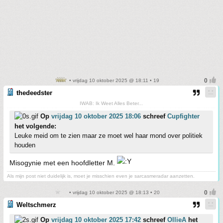
• vrijdag 10 oktober 2025 @ 18:11 • 19
thedeedster
IWAB: Ik Weet Alles Beter...
Op
vrijdag 10 oktober 2025 18:06
schreef
Cupfighter
het volgende:
Leuke meid om te zien maar ze moet wel haar mond over politiek
houden
Misogynie met een hoofdletter M.
Als mijn post niet duidelijk is, moet je misschien even je sarcasmeradar aanzetten.
• vrijdag 10 oktober 2025 @ 18:13 • 20
Weltschmerz
Op
vrijdag 10 oktober 2025 17:42
schreef
OllieA
het