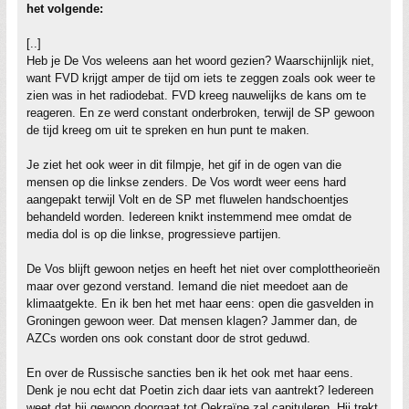
het volgende:
[..]
Heb je De Vos weleens aan het woord gezien? Waarschijnlijk niet,
want FVD krijgt amper de tijd om iets te zeggen zoals ook weer te
zien was in het radiodebat. FVD kreeg nauwelijks de kans om te
reageren. En ze werd constant onderbroken, terwijl de SP gewoon
de tijd kreeg om uit te spreken en hun punt te maken.
Je ziet het ook weer in dit filmpje, het gif in de ogen van die
mensen op die linkse zenders. De Vos wordt weer eens hard
aangepakt terwijl Volt en de SP met fluwelen handschoentjes
behandeld worden. Iedereen knikt instemmend mee omdat de
media dol is op die linkse, progressieve partijen.
De Vos blijft gewoon netjes en heeft het niet over complottheorieën
maar over gezond verstand. Iemand die niet meedoet aan de
klimaatgekte. En ik ben het met haar eens: open die gasvelden in
Groningen gewoon weer. Dat mensen klagen? Jammer dan, de
AZCs worden ons ook constant door de strot geduwd.
En over de Russische sancties ben ik het ook met haar eens.
Denk je nou echt dat Poetin zich daar iets van aantrekt? Iedereen
weet dat hij gewoon doorgaat tot Oekraïne zal capituleren. Hij trekt