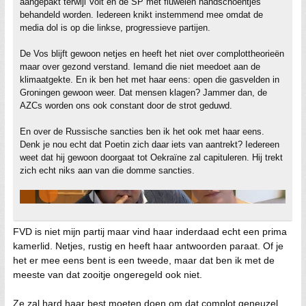
aangepakt terwijl Volt en de SP met fluwelen handschoentjes
behandeld worden. Iedereen knikt instemmend mee omdat de
media dol is op die linkse, progressieve partijen.
De Vos blijft gewoon netjes en heeft het niet over complottheorieën
maar over gezond verstand. Iemand die niet meedoet aan de
klimaatgekte. En ik ben het met haar eens: open die gasvelden in
Groningen gewoon weer. Dat mensen klagen? Jammer dan, de
AZCs worden ons ook constant door de strot geduwd.
En over de Russische sancties ben ik het ook met haar eens.
Denk je nou echt dat Poetin zich daar iets van aantrekt? Iedereen
weet dat hij gewoon doorgaat tot Oekraïne zal capituleren. Hij trekt
zich echt niks aan van die domme sancties.
FVD is niet mijn partij maar vind haar inderdaad echt een prima
kamerlid. Netjes, rustig en heeft haar antwoorden paraat. Of je
het er mee eens bent is een tweede, maar dat ben ik met de
meeste van dat zooitje ongeregeld ook niet.
Ze zal hard haar best moeten doen om dat complot geneuzel