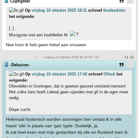
Cupfighter
Op
vrijdag 10 oktober 2025 18:11
schreef
thedeedster
het volgende:
[..]
Misogynie met een hoofdletter M.
Nee hoor ik heb geen hekel aan vrouwen
• vrijdag 10 oktober 2025 @ 19:53 • 23
-Deluzion-
Op
vrijdag 10 oktober 2025 17:42
schreef
OllieA
het
volgende:
Olievelden in Groningen, dat is gewoon gezond verstand mensen!
Met zulke fans heeft Lidewij geen vijanden met gif in de ogen meer
nodig.
Diepe zucht.
Helemaal hysterisch worden sommigen hier omdat ik in alle
haast ‘olie’ in plaats van ‘gas’ typte. Duidelijk, ja.
Ik zat heel even met mijn gedachten bij olie en Rusland toen ik