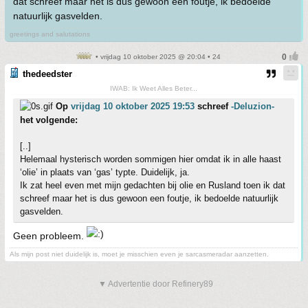
dat schreef maar het is dus gewoon een foutje, ik bedoelde
natuurlijk gasvelden.
greetings and salutations
• vrijdag 10 oktober 2025 @ 20:04 • 24
thedeedster
IWAB: Ik Weet Alles Beter...
Op
vrijdag 10 oktober 2025 19:53
schreef
-Deluzion-
het volgende:
[..]
Helemaal hysterisch worden sommigen hier omdat ik in alle haast
‘olie’ in plaats van ‘gas’ typte. Duidelijk, ja.
Ik zat heel even met mijn gedachten bij olie en Rusland toen ik dat
schreef maar het is dus gewoon een foutje, ik bedoelde natuurlijk
gasvelden.
Geen probleem.
Als mijn post niet duidelijk is, moet je misschien even je sarcasmeradar aanzetten.
▼ Advertentie door Refinery89