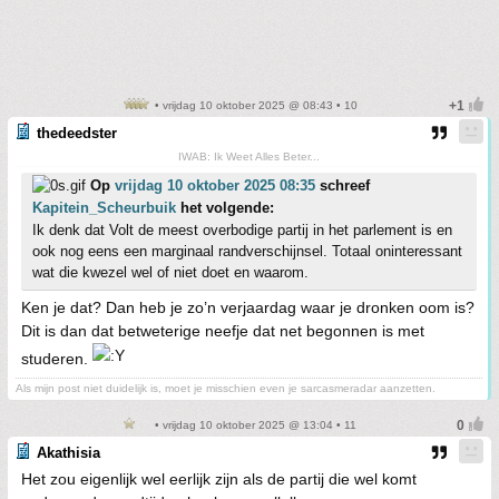
• vrijdag 10 oktober 2025 @ 08:43 • 10
thedeedster
IWAB: Ik Weet Alles Beter...
Op
vrijdag 10 oktober 2025 08:35
schreef
Kapitein_Scheurbuik
het volgende:
Ik denk dat Volt de meest overbodige partij in het parlement is en
ook nog eens een marginaal randverschijnsel. Totaal oninteressant
wat die kwezel wel of niet doet en waarom.
Ken je dat? Dan heb je zo’n verjaardag waar je dronken oom is?
Dit is dan dat betweterige neefje dat net begonnen is met
studeren.
Als mijn post niet duidelijk is, moet je misschien even je sarcasmeradar aanzetten.
• vrijdag 10 oktober 2025 @ 13:04 • 11
Akathisia
Het zou eigenlijk wel eerlijk zijn als de partij die wel komt