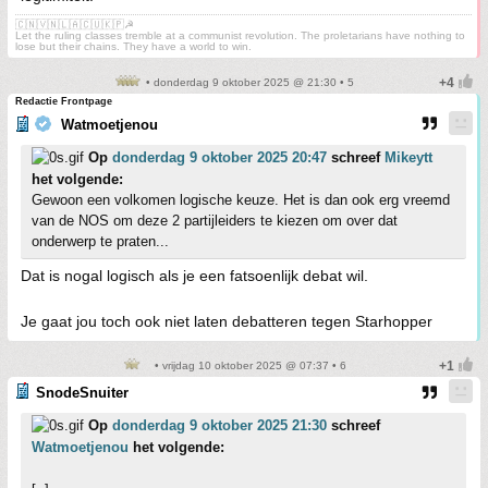
🇨🇳🇻🇳🇱🇦🇨🇺🇰🇵☭
Let the ruling classes tremble at a communist revolution. The proletarians have nothing to
lose but their chains. They have a world to win.
• donderdag 9 oktober 2025 @ 21:30 • 5
Redactie Frontpage
Watmoetjenou
Op
donderdag 9 oktober 2025 20:47
schreef
Mikeytt
het volgende:
Gewoon een volkomen logische keuze. Het is dan ook erg vreemd
van de NOS om deze 2 partijleiders te kiezen om over dat
onderwerp te praten...
Dat is nogal logisch als je een fatsoenlijk debat wil.
Je gaat jou toch ook niet laten debatteren tegen Starhopper
• vrijdag 10 oktober 2025 @ 07:37 • 6
SnodeSnuiter
Op
donderdag 9 oktober 2025 21:30
schreef
Watmoetjenou
het volgende: