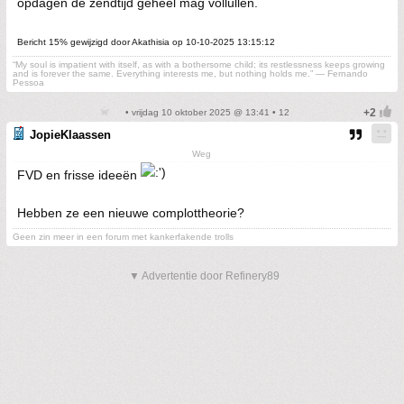
opdagen de zendtijd geheel mag vollullen.
Bericht 15% gewijzigd door Akathisia op 10-10-2025 13:15:12
“My soul is impatient with itself, as with a bothersome child; its restlessness keeps growing
and is forever the same. Everything interests me, but nothing holds me.” ― Fernando
Pessoa
• vrijdag 10 oktober 2025 @ 13:41 • 12
JopieKlaassen
Weg
FVD en frisse ideeën
Hebben ze een nieuwe complottheorie?
Geen zin meer in een forum met kankerfakende trolls
▼ Advertentie door Refinery89