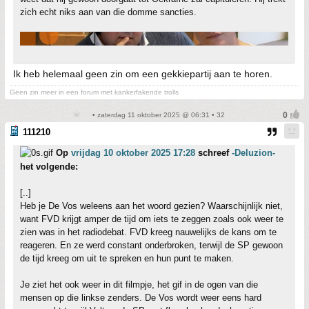
zich echt niks aan van die domme sancties.
Ik heb helemaal geen zin om een gekkiepartij aan te horen.
Geen zin meer in een forum met kankerfakende trolls
• zaterdag 11 oktober 2025 @ 06:31 • 32
111210
Op
vrijdag 10 oktober 2025 17:28
schreef
-Deluzion-
het volgende:
[..]
Heb je De Vos weleens aan het woord gezien? Waarschijnlijk niet,
want FVD krijgt amper de tijd om iets te zeggen zoals ook weer te
zien was in het radiodebat. FVD kreeg nauwelijks de kans om te
reageren. En ze werd constant onderbroken, terwijl de SP gewoon
de tijd kreeg om uit te spreken en hun punt te maken.
Je ziet het ook weer in dit filmpje, het gif in de ogen van die
mensen op die linkse zenders. De Vos wordt weer eens hard