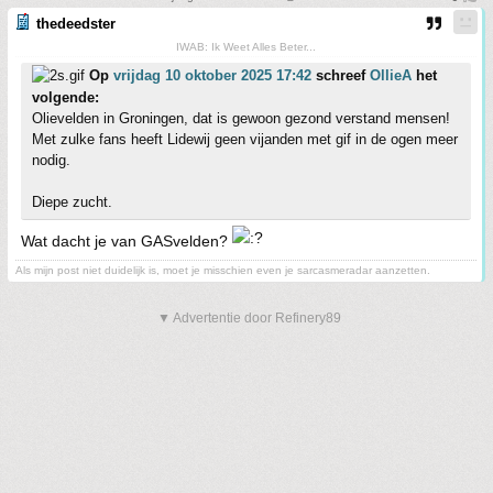
thedeedster
IWAB: Ik Weet Alles Beter...
Op
vrijdag 10 oktober 2025 17:42
schreef
OllieA
het
volgende:
Olievelden in Groningen, dat is gewoon gezond verstand mensen!
Met zulke fans heeft Lidewij geen vijanden met gif in de ogen meer
nodig.
Diepe zucht.
Wat dacht je van GASvelden?
Als mijn post niet duidelijk is, moet je misschien even je sarcasmeradar aanzetten.
▼ Advertentie door Refinery89