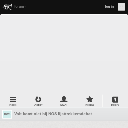
forum
log in
Index
Actief
MyAT
Nieuw
Reply
Volt komt niet bij NOS lijsttrekkersdebat
nws