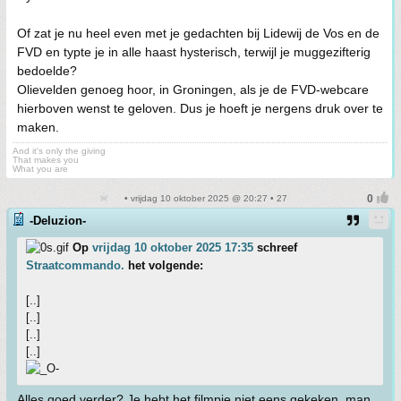
Of zat je nu heel even met je gedachten bij Lidewij de Vos en de
FVD en typte je in alle haast hysterisch, terwijl je muggezifterig
bedoelde?
Olievelden genoeg hoor, in Groningen, als je de FVD-webcare
hierboven wenst te geloven. Dus je hoeft je nergens druk over te
maken.
And it's only the giving
That makes you
What you are
• vrijdag 10 oktober 2025 @ 20:27 • 27
-Deluzion-
Op
vrijdag 10 oktober 2025 17:35
schreef
Straatcommando.
het volgende:
[..]
[..]
[..]
[..]
Alles goed verder? Je hebt het filmpje niet eens gekeken, man