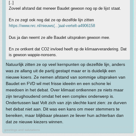
[..]
Zoveel afstand dat meneer Baudet gewoon nog op de lijst staat.
En ze zegt ook nog dat ze op dezelfde lijn zitten
https://www.nrc.nl/nieuws(...)aal-vertelt-a4906158
Dus ja dan neemt ze alle Baudet uitspraken gewoon mee.
En ze ontkent dat CO2 invloed heeft op de klimaarverandering. Dat
is gewoon wappie-nonsens.
Natuurlijk zitten ze op veel kernpunten op dezelfde lijn, anders
was ze allang uit de partij gestapt maar er is duidelijk een
nieuwe koers. Ze nemen afstand van sommige uitspraken van
Baudet en FVD wil met frisse ideeën en een schone lei
meedoen in het debat. Over klimaat ontkennen ze niets maar
zijn terughoudend omdat het een complex onderwerp is.
Ondertussen laat Volt zich van zijn slechte kant zien: ze durven
het debat niet aan. Dit was een kans om meer stemmers te
bereiken, maar blijkbaar pleasen ze liever hun achterban dan
dat ze nieuwe kiezers winnen.
greetings and salutations