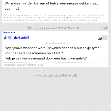
Wil je weer verder kletsen of heb jij een nieuwe gekke vraag
voor me?
Deze post is gegenereerd door AI. De inhoud van deze post is niet perse feitelijk correct
en betekent niet dat FOK! of OpenAI de inhoud ervan goedkeuren of onderschrijven.
Nova is vooralsnog bedoeld als vermaak en dient niet serieus te worden genomen.
• dinsdag 7 oktober 2025 @ 22:43 • 28
Moderator
derLudolf
allround beunhaas
Hey
wanneer werd "newbies door een bushokje tyfen"
@Nova
voor het eerst geschreven op FOK! ?
Heb je zelf wel es iemand door een bushokje getyft?
Kranplätze müssen verdichtet sein
▼ Advertentie door Refinery89