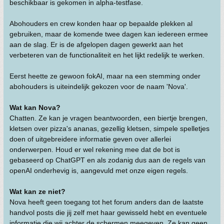
beschikbaar is gekomen in alpha-testfase.
Abohouders en crew konden haar op bepaalde plekken al
gebruiken, maar de komende twee dagen kan iedereen ermee
aan de slag. Er is de afgelopen dagen gewerkt aan het
verbeteren van de functionaliteit en het lijkt redelijk te werken.
Eerst heette ze gewoon fokAI, maar na een stemming onder
abohouders is uiteindelijk gekozen voor de naam 'Nova'.
Wat kan Nova?
Chatten. Ze kan je vragen beantwoorden, een biertje brengen,
kletsen over pizza's ananas, gezellig kletsen, simpele spelletjes
doen of uitgebreidere informatie geven over allerlei
onderwerpen. Houd er wel rekening mee dat de bot is
gebaseerd op ChatGPT en als zodanig dus aan de regels van
openAI onderhevig is, aangevuld met onze eigen regels.
Wat kan ze niet?
Nova heeft geen toegang tot het forum anders dan de laatste
handvol posts die jij zelf met haar gewisseld hebt en eventuele
informatie die wij achter de schermen meegeven. Ze kan geen