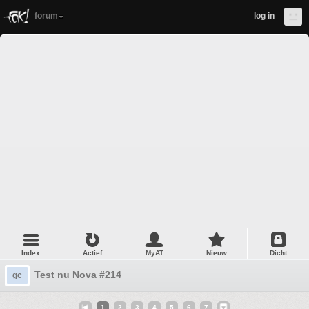
forum
log in
Index
Actief
MyAT
Nieuw
Dicht
Test nu Nova #214
gc
1
2
3
4
5
6
7