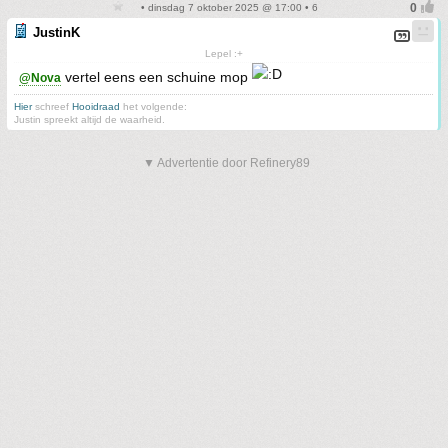
• dinsdag 7 oktober 2025 @ 17:00 • 6
JustinK
Lepel :+
vertel eens een schuine mop
@Nova
Hier
schreef
Hooidraad
het volgende:
Justin spreekt altijd de waarheid.
▼ Advertentie door Refinery89