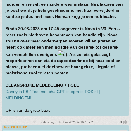
hangen en je wilt een andere weg inslaan. Na plaatsen van
je post wordt je hele geschiedenis met haar verwijderd en
kent ze je dus niet meer. Hiervan krijg je een notificatie.
Sinds 20-03-2023 om 17:45 ongeveer is Nova in V3. Een --
reset zoals hierboven beschreven kan handig zijn. Nova
zou nu over meer onderwerpen moeten willen praten en
heeft ook meer een mening (die van gesprek tot gesprek
kan verschillen overigens
). Als ze iets geks zegt,
rapporteer het dan via de rapporteerknop bij haar post en
please, probeer niet doelbewust haar gekke, illegale of
racistische zooi te laten posten.
BELANGRIJKE MEDEDELING + POLL
Danny in FB / Test met chatGPT-integratie FOK.nl |
MELDINGEN!
OP is van de grote baas.
• dinsdag 7 oktober 2025 @ 16:46 • 2
Miss 200.000.000!