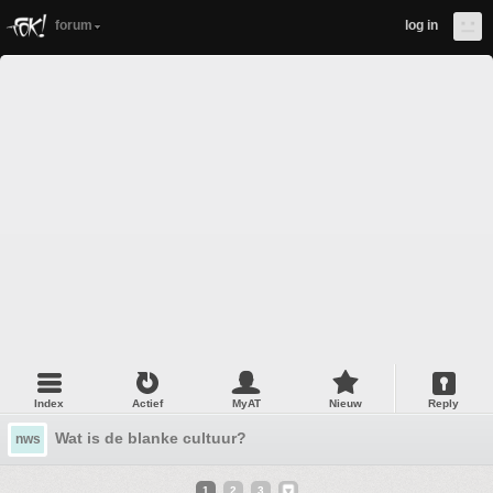
forum
log in
Index
Actief
MyAT
Nieuw
Reply
Wat is de blanke cultuur?
nws
1
2
3