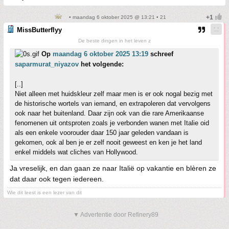
• maandag 6 oktober 2025 @ 13:21 • 21
MissButterflyy
De beste dingen in het leven z
Op
maandag 6 oktober 2025 13:19
schreef
saparmurat_niyazov
het volgende:
[..]
Niet alleen met huidskleur zelf maar men is er ook nogal bezig met
de historische wortels van iemand, en extrapoleren dat vervolgens
ook naar het buitenland. Daar zijn ook van die rare Amerikaanse
fenomenen uit ontsproten zoals je verbonden wanen met Italie oid
als een enkele voorouder daar 150 jaar geleden vandaan is
gekomen, ook al ben je er zelf nooit geweest en ken je het land
enkel middels wat cliches van Hollywood.
Ja vreselijk, en dan gaan ze naar Italië op vakantie en blèren ze
dat daar ook tegen iedereen.
Wie dit leest is een lezer van dit
▼ Advertentie door Refinery89