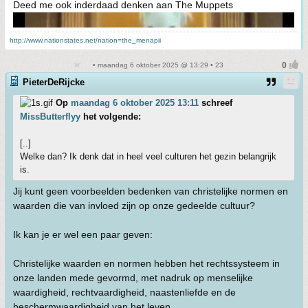
Deed me ook inderdaad denken aan The Muppets
http://www.nationstates.net/nation=the_menapii
• maandag 6 oktober 2025 @ 13:29 • 23
PieterDeRijcke
Op
maandag 6 oktober 2025 13:11
schreef
MissButterflyy
het volgende:
[..]
Welke dan? Ik denk dat in heel veel culturen het gezin belangrijk
is.
Jij kunt geen voorbeelden bedenken van christelijke normen en
waarden die van invloed zijn op onze gedeelde cultuur?
Ik kan je er wel een paar geven:
Christelijke waarden en normen hebben het rechtssysteem in
onze landen mede gevormd, met nadruk op menselijke
waardigheid, rechtvaardigheid, naastenliefde en de
beschermwaardigheid van het leven.