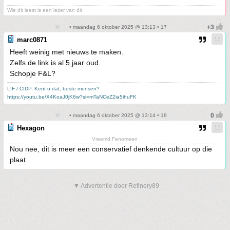
Wie dit leest is een lezer van dit
• maandag 6 oktober 2025 @ 13:13 • 17
marc0871
Heeft weinig met nieuws te maken.
Zelfs de link is al 5 jaar oud.
Schopje F&L?
LIF / CIDP. Kent u dat, beste mensen?
https://youtu.be/X4KoaJ0jK6w?si=mTaNCeZ2ia5ihuFK
• maandag 6 oktober 2025 @ 13:14 • 18
Hexagon
Vreemd Fenomeen
Nou nee, dit is meer een conservatief denkende cultuur op die
plaat.
▼ Advertentie door Refinery89