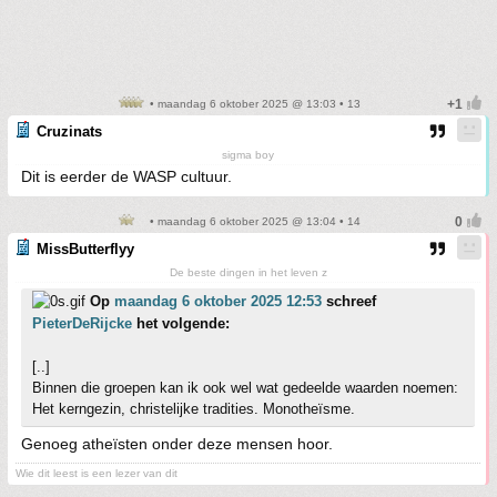
• maandag 6 oktober 2025 @ 13:03 • 13
Cruzinats
sigma boy
Dit is eerder de WASP cultuur.
• maandag 6 oktober 2025 @ 13:04 • 14
MissButterflyy
De beste dingen in het leven z
Op
maandag 6 oktober 2025 12:53
schreef
PieterDeRijcke
het volgende:
[..]
Binnen die groepen kan ik ook wel wat gedeelde waarden noemen:
Het kerngezin, christelijke tradities. Monotheïsme.
Genoeg atheïsten onder deze mensen hoor.
Wie dit leest is een lezer van dit