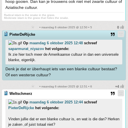
hoop gooien. Dan kan je trouwens ook niet met zwarte cultuur of
Aziatische cultuur.
Radical islam is the snake in the grass.
Moderate islam is the grass that hides the snake.
• maandag 6 oktober 2025 @ 12:50 • 5
PieterDeRijcke
Op
maandag 6 oktober 2025 12:48
schreef
saparmurat_niyazov
het volgende:
Ik zie hier toch meer de Amerikaanse cultuur in dan een universele
blanke, eigenlijk.
Denk je dat er überhaupt iets van een blanke cultuur bestaat?
Of een westerse cultuur?
• maandag 6 oktober 2025 @ 12:51 • 6
Weltschmerz
Op
maandag 6 oktober 2025 12:44
schreef
PieterDeRijcke
het volgende:
Vinden jullie dat er een blanke cultuur is, en wat is die dan? Herken
je zaken ,of juist totaal niet?