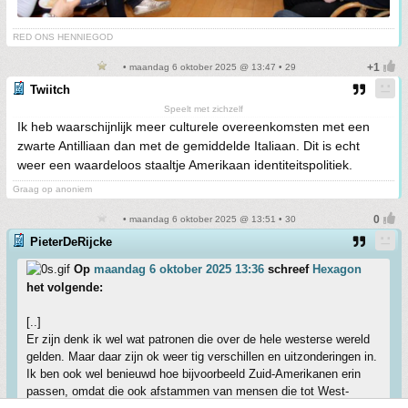
RED ONS HENNIEGOD
• maandag 6 oktober 2025 @ 13:47 • 29
Twiitch
Speelt met zichzelf
Ik heb waarschijnlijk meer culturele overeenkomsten met een
zwarte Antilliaan dan met de gemiddelde Italiaan. Dit is echt
weer een waardeloos staaltje Amerikaan identiteitspolitiek.
Graag op anoniem
• maandag 6 oktober 2025 @ 13:51 • 30
PieterDeRijcke
Op
maandag 6 oktober 2025 13:36
schreef
Hexagon
het volgende:
[..]
Er zijn denk ik wel wat patronen die over de hele westerse wereld
gelden. Maar daar zijn ok weer tig verschillen en uitzonderingen in.
Ik ben ook wel benieuwd hoe bijvoorbeeld Zuid-Amerikanen erin
passen, omdat die ook afstammen van mensen die tot West-