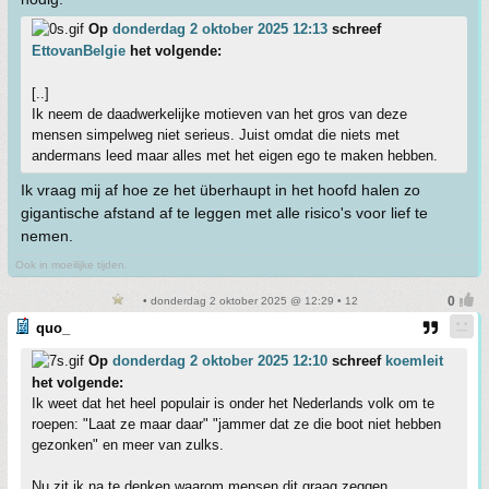
Op
donderdag 2 oktober 2025 12:13
schreef
EttovanBelgie
het volgende:
[..]
Ik neem de daadwerkelijke motieven van het gros van deze
mensen simpelweg niet serieus. Juist omdat die niets met
andermans leed maar alles met het eigen ego te maken hebben.
Ik vraag mij af hoe ze het überhaupt in het hoofd halen zo
gigantische afstand af te leggen met alle risico's voor lief te
nemen.
Ook in moeilijke tijden.
• donderdag 2 oktober 2025 @ 12:29 • 12
quo_
Op
donderdag 2 oktober 2025 12:10
schreef
koemleit
het volgende:
Ik weet dat het heel populair is onder het Nederlands volk om te
roepen: "Laat ze maar daar" "jammer dat ze die boot niet hebben
gezonken" en meer van zulks.
Nu zit ik na te denken waarom mensen dit graag zeggen.