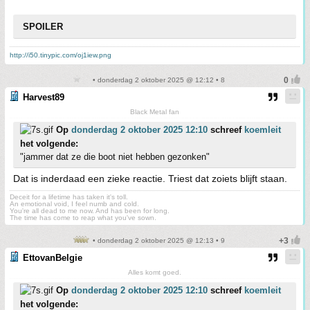
SPOILER
http://i50.tinypic.com/oj1iew.png
• donderdag 2 oktober 2025 @ 12:12 • 8
Harvest89
Black Metal fan
Op
donderdag 2 oktober 2025 12:10
schreef
koemleit
het volgende:
"jammer dat ze die boot niet hebben gezonken"
Dat is inderdaad een zieke reactie. Triest dat zoiets blijft staan.
Deceit for a lifetime has taken it's toll.
An emotional void, I feel numb and cold.
You're all dead to me now. And has been for long.
The time has come to reap what you've sown.
• donderdag 2 oktober 2025 @ 12:13 • 9
EttovanBelgie
Alles komt goed.
Op
donderdag 2 oktober 2025 12:10
schreef
koemleit
het volgende: