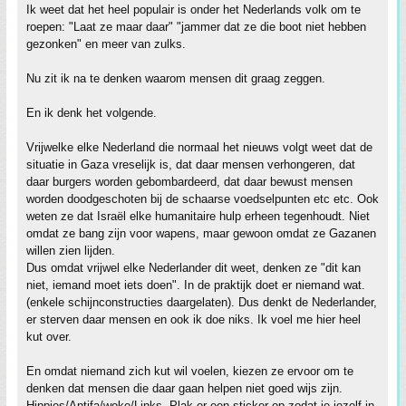
Ik weet dat het heel populair is onder het Nederlands volk om te
roepen: "Laat ze maar daar" "jammer dat ze die boot niet hebben
gezonken" en meer van zulks.
Nu zit ik na te denken waarom mensen dit graag zeggen.
En ik denk het volgende.
Vrijwelke elke Nederland die normaal het nieuws volgt weet dat de
situatie in Gaza vreselijk is, dat daar mensen verhongeren, dat
daar burgers worden gebombardeerd, dat daar bewust mensen
worden doodgeschoten bij de schaarse voedselpunten etc etc. Ook
weten ze dat Israël elke humanitaire hulp erheen tegenhoudt. Niet
omdat ze bang zijn voor wapens, maar gewoon omdat ze Gazanen
willen zien lijden.
Dus omdat vrijwel elke Nederlander dit weet, denken ze "dit kan
niet, iemand moet iets doen". In de praktijk doet er niemand wat.
(enkele schijnconstructies daargelaten). Dus denkt de Nederlander,
er sterven daar mensen en ook ik doe niks. Ik voel me hier heel
kut over.
En omdat niemand zich kut wil voelen, kiezen ze ervoor om te
denken dat mensen die daar gaan helpen niet goed wijs zijn.
Hippies/Antifa/woke/Links. Plak er een sticker op zodat je jezelf in