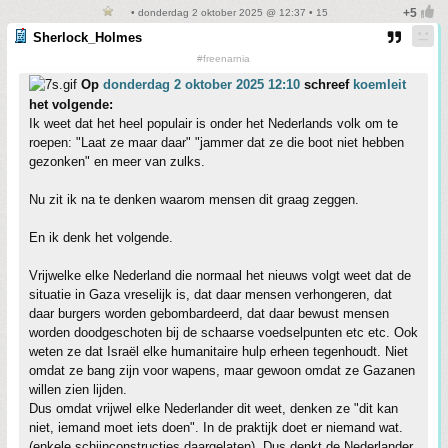
• donderdag 2 oktober 2025 @ 12:37 • 15
Sherlock_Holmes
#freenarnia
Op
donderdag 2 oktober 2025 12:10
schreef
koemleit
het volgende:
Ik weet dat het heel populair is onder het Nederlands volk om te
roepen: "Laat ze maar daar" "jammer dat ze die boot niet hebben
gezonken" en meer van zulks.
Nu zit ik na te denken waarom mensen dit graag zeggen.
En ik denk het volgende.
Vrijwelke elke Nederland die normaal het nieuws volgt weet dat de
situatie in Gaza vreselijk is, dat daar mensen verhongeren, dat
daar burgers worden gebombardeerd, dat daar bewust mensen
worden doodgeschoten bij de schaarse voedselpunten etc etc. Ook
weten ze dat Israël elke humanitaire hulp erheen tegenhoudt. Niet
omdat ze bang zijn voor wapens, maar gewoon omdat ze Gazanen
willen zien lijden.
Dus omdat vrijwel elke Nederlander dit weet, denken ze "dit kan
niet, iemand moet iets doen". In de praktijk doet er niemand wat.
(enkele schijnconstructies daargelaten). Dus denkt de Nederlander,