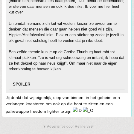
(enkele schijnconstructies daargelaten). Dus denkt de Nederlander,
er sterven daar mensen en ook ik doe niks. Ik voel me hier heel
kut over.
En omdat niemand zich kut wil voelen, kiezen ze ervoor om te
denken dat mensen die daar gaan helpen niet goed wijs zijn.
Hippies/Antifa/woke/Links. Plak er een sticker op zodat je jezelf in
elk geval niet schuldig hoeft te voelen dat je niks doet.
Een zelfde theorie kun je op de Gretha Thunburg haat mbt tot
klimaat plakken. "ze is wel erg schreeuwerig en irritant, ik hoop dat
ze het deksel op haar neus krijgt". Om maar niet naar de eigen
tekortkoming te hoeven kijken.
SPOILER
Jij denkt dat wij eigenlijk, diep van binnen, in het geheim een
verlangen koesteren om ook op die boot te zitten en een
palliewappie freedom fighter te zijn
▼ Advertentie door Refinery89