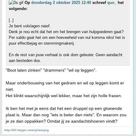
Op
donderdag 2 oktober 2025 12:40
schreef
quo_
het
volgende:
[..]
Je bent volslagen naief.
Denk je nou echt dat het om het brengen van hulpgoederen gaat?
Per saldo gaat het om een hoeveeheid van nul komma niksl het is
puur effectbejag en stemmingmakerij.
En de rest van jouw verhaal is ook dom geleuter. Geen aandacht
aan besteden dus.
"Boot laten zinken" "drammers" "wil op leggen".
Maar onderbouwing van het gedram en wil op leggen komt er
niet.
Het klinkt waarschijnlijk wel lekker, maar het zijn holle frasen.
Ik ben het met je eens dat het een druppel op een gloeiende
plaat is. Maar dan nog "iets is beter dan niets". En waarom zou
je ze dan oppakken? Omdat jij ze aandachtshoeren vindt?
http://i50.tinypic.com/oj1iew.png