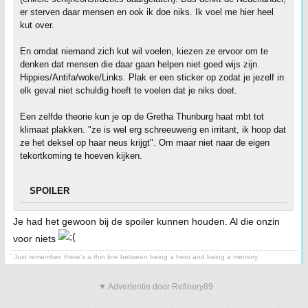
er sterven daar mensen en ook ik doe niks. Ik voel me hier heel
kut over.
En omdat niemand zich kut wil voelen, kiezen ze ervoor om te
denken dat mensen die daar gaan helpen niet goed wijs zijn.
Hippies/Antifa/woke/Links. Plak er een sticker op zodat je jezelf in
elk geval niet schuldig hoeft te voelen dat je niks doet.
Een zelfde theorie kun je op de Gretha Thunburg haat mbt tot
klimaat plakken. "ze is wel erg schreeuwerig en irritant, ik hoop dat
ze het deksel op haar neus krijgt". Om maar niet naar de eigen
tekortkoming te hoeven kijken.
SPOILER
Je had het gewoon bij de spoiler kunnen houden. Al die onzin
voor niets
´ Just remember, there's a thin line between being a hero and being a memory´
▼ Advertentie door Refinery89