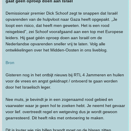
gaat géén oproep doen aan Israël
Demissionair premier Dick Schoof zegt te snappen dat Israël
opvarenden van de hulpvloot naar Gaza heeft opgepakt. „Je
loopt een risico, dat heeft men geweten. Het is een rood
reisgebied”, zei Schoof voorafgaand aan een top met Europese
leiders. Hij gaat géén oproep doen aan Israël om de
Nederlandse opvarenden sneller vrij te laten. Volg alle
ontwikkelingen over het Midden-Oosten in ons liveblog.
Bron
Gisteren nog in het ontbijt nieuws bij RTL 4 Jammeren en huilen
voor de vrees en angst gekidnapt / ontvoerd te gaan worden
door het Israelisch leger.
Nee muts, je bevindt je in een zogenaamd rood gebied en
vaarwater waar je geen hol te zoeken hebt. Je neemt het gevaar
voor lief. overtreedt regel en wetgeving dus je wordt gewoon
gearresteerd. Dit heeft niks met ontvoering te maken.
Dit is louter wie zijn billen brandt moet op de blaren zitten.