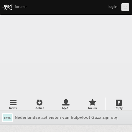
forum
log in
Index
Actief
MyAT
Nieuw
Reply
Nederlandse activisten van hulpvloot Gaza zijn opgepakt
nws