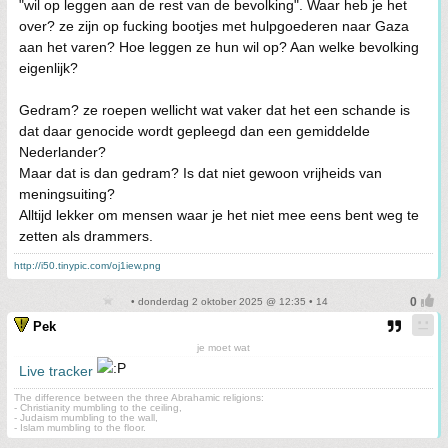
"wil op leggen aan de rest van de bevolking". Waar heb je het
over? ze zijn op fucking bootjes met hulpgoederen naar Gaza
aan het varen? Hoe leggen ze hun wil op? Aan welke bevolking
eigenlijk?
Gedram? ze roepen wellicht wat vaker dat het een schande is
dat daar genocide wordt gepleegd dan een gemiddelde
Nederlander?
Maar dat is dan gedram? Is dat niet gewoon vrijheids van
meningsuiting?
Alltijd lekker om mensen waar je het niet mee eens bent weg te
zetten als drammers.
http://i50.tinypic.com/oj1iew.png
• donderdag 2 oktober 2025 @ 12:35 • 14
Pek
je moet wat
Live tracker
The difference between the three Abrahamic religions:
- Christianity mumbling to the ceiling,
- Judaism mumbling to the wall,
- Islam mumbling to the floor.