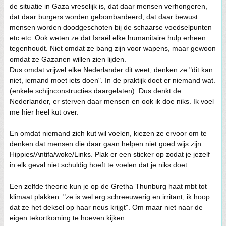
de situatie in Gaza vreselijk is, dat daar mensen verhongeren,
dat daar burgers worden gebombardeerd, dat daar bewust
mensen worden doodgeschoten bij de schaarse voedselpunten
etc etc. Ook weten ze dat Israël elke humanitaire hulp erheen
tegenhoudt. Niet omdat ze bang zijn voor wapens, maar gewoon
omdat ze Gazanen willen zien lijden.
Dus omdat vrijwel elke Nederlander dit weet, denken ze "dit kan
niet, iemand moet iets doen". In de praktijk doet er niemand wat.
(enkele schijnconstructies daargelaten). Dus denkt de
Nederlander, er sterven daar mensen en ook ik doe niks. Ik voel
me hier heel kut over.
En omdat niemand zich kut wil voelen, kiezen ze ervoor om te
denken dat mensen die daar gaan helpen niet goed wijs zijn.
Hippies/Antifa/woke/Links. Plak er een sticker op zodat je jezelf
in elk geval niet schuldig hoeft te voelen dat je niks doet.
Een zelfde theorie kun je op de Gretha Thunburg haat mbt tot
klimaat plakken. "ze is wel erg schreeuwerig en irritant, ik hoop
dat ze het deksel op haar neus krijgt". Om maar niet naar de
eigen tekortkoming te hoeven kijken.