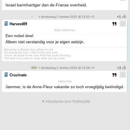
Israel barmhartiger dan de Franse overheid.
• donderdag 2 oktober 2025 @ 12:02 • 5
Harvest89
Black Metal fan
Een nobel doel.
Alleen niet verstandig voor je eigen welzijn.
Deceit for a lifetime has taken it's toll.
An emotional void, I feel numb and cold.
You're all dead to me now. And has been for long.
The time has come to reap what you've sown.
• donderdag 2 oktober 2025 @ 12:08 • 6
Cruzinats
sigma boy
Jammer, is de Anne-Fleur vakantie zo toch vroegtijdig beëindigd.
▼ Advertentie door Refinery89