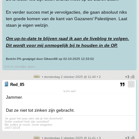
En verder succes met je vervolgacties, die gaan absoluut niks
ten goede komen van de kant van Gazanen/ Palestijnen. Laat
staan je eigen welzijn.
Om up-to-date te blijven raad ik aan de liveblog te volgen.
Dit wordt voor mij onmogelijk bij te houden in de OP.
Bericht 0% gewijzigd door Gibson88 op 02-10-2025 12:33:02
Ook in moeilijke tijden.
• donderdag 2 oktober 2025 @ 11:40 • 2
Red_85
'echt wel'
Jammer.
Dat ze niet tot zinken zijn gebracht.
'Je gaat het pas zien als je het doorhebt'
'Ieder nadeel heb zijn voordeel'
We zullen je nooit, nooit vergeten
1947-2016
• donderdag 2 oktober 2025 @ 11:41 • 3