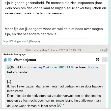
zijn in goede gezondheid. En mensen die zich inspannen (hoe
klein ook) om dat voor elkaar te krijgen zal ik enkel toejuichen en
zeker geen zinkend schip toe wensen.
Maar fijn dat jij aangeeft waar we wel en niet boos over mogen
zijn, en dat het anders gedram is .
http://i50.tinypic.com/oj1iew.png
• donderdag 2 oktober 2025 @ 13:15 • 27
Redactie Frontpage
Watmoetjenou
Op
donderdag 2 oktober 2025 13:05
schreef
Zoddie
het volgende:
[..]
Ik had liever gezien dat Israel niets had gedaan en ze door hadden
laten varen.
Denk niet dat de activisten dat zouden verwachten en dan ineens
moeten ze toch echt door hun minimale lading hulp afleveren aan
de kust waar Hamas al klaar staat