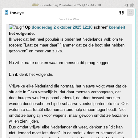
• donderdag 2 oktober 2025 @ 12:44 • 18
the-eye
I'm a Live Wire
Op
donderdag 2 oktober 2025 12:10
schreef
koemleit
het volgende:
Ik weet dat het heel populair is onder het Nederlands volk om te
roepen: "Laat ze maar daar" "jammer dat ze die boot niet hebben
gezonken" en meer van zulks.
Nu zit ik na te denken waarom mensen dit graag zeggen.
En ik denk het volgende.
Vrijwelke elke Nederland die normaal het nieuws volgt weet dat de
situatie in Gaza vreselijk is, dat daar mensen verhongeren, dat
daar burgers worden gebombardeerd, dat daar bewust mensen
worden doodgeschoten bij de schaarse voedselpunten etc etc. Ook
weten ze dat Israël elke humanitaire hulp erheen tegenhoudt. Niet
omdat ze bang zijn voor wapens, maar gewoon omdat ze Gazanen
willen zien lijden.
Dus omdat vrijwel elke Nederlander dit weet, denken ze "dit kan
niet, iemand moet iets doen". In de praktijk doet er niemand wat.