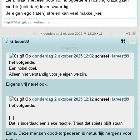
zien. Maar met een boot vol hulpgoederen richting Gaza gaan
vind ik (ook dan) lovenswaardig.
Je eigen ego (laten) strelen kan veel makkelijker.
http://i50.tinypic.com/oj1iew.png
• donderdag 2 oktober 2025 @ 12:20 • 11
Gibson88
Ongekend.
Op
donderdag 2 oktober 2025 12:02
schreef
Harvest89
het volgende:
Een nobel doel.
Alleen niet verstandig voor je eigen welzijn.
Ergens vrij naïef ook.
Op
donderdag 2 oktober 2025 12:12
schreef
Harvest89
het volgende:
[..]
Dat is inderdaad een zieke reactie. Triest dat zoiets blijft staan.
Eens. Deze mensen dood-torpederen is natuurlijk nergens voor
nodig.