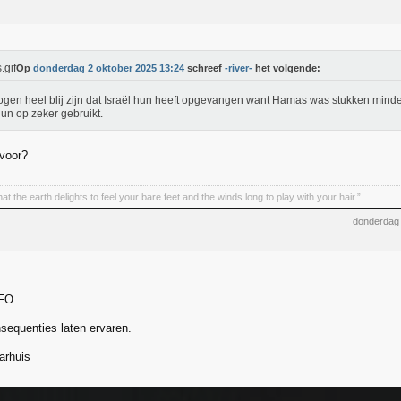
Op
donderdag 2 oktober 2025 13:24
schreef
-river-
het volgende:
gen heel blij zijn dat Israël hun heeft opgevangen want Hamas was stukken mind
un op zeker gebruikt.
voor?
hat the earth delights to feel your bare feet and the winds long to play with your hair.”
donderdag 
AFO.
sequenties laten ervaren.
arhuis