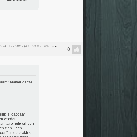
2 oktober 2025 @ 13:23
:05
#29
daar" "jammer dat ze
ijk is, dat daar
en worden
anitaire hulp erheen
n zien lijden.
en". In de praktijk