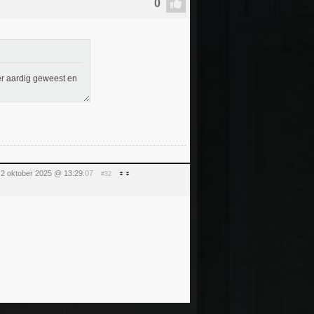
er aardig geweest en
2 oktober 2025 @ 13:29
:07
#32