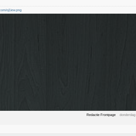
c.com/oj1iew.png
Redactie Frontpage
donderdag 