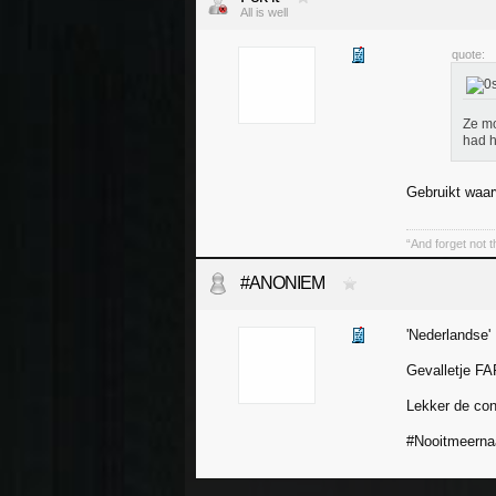
All is well
quote:
Ze mo
had h
Gebruikt waar
“And forget not t
#ANONIEM
'Nederlandse'
Gevalletje F
Lekker de con
#Nooitmeerna