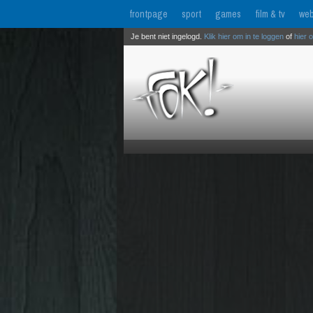
frontpage
sport
games
film & tv
web
Je bent niet ingelogd.
Klik hier om in te loggen
of
hier 