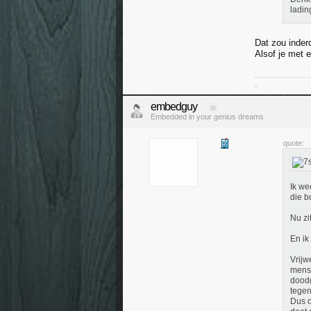
ladin
Dat zou inder
Alsof je met 
-
embedguy
Embedded in your genius dreams
quote:
Ik we
die b
Nu zi
En ik
Vrijw
mens
doodg
tegen
Dus o