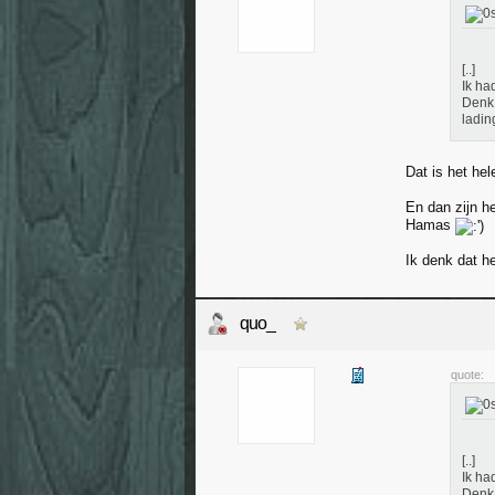
[..]
Ik ha
Denk 
ladin
Dat is het he
En dan zijn h
Hamas
Ik denk dat h
quo_
quote:
[..]
Ik ha
Denk 