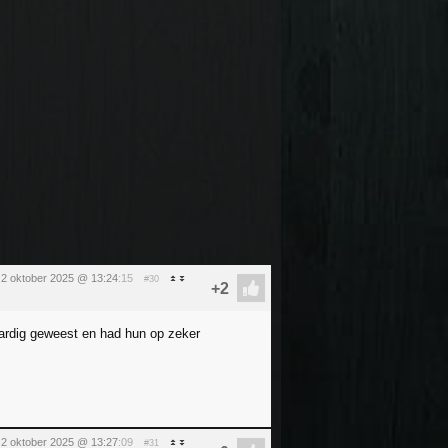
2 oktober 2025 @ 13:24
:15
#30
ardig geweest en had hun op zeker
2 oktober 2025 @ 13:27
:09
#31