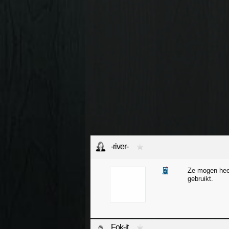
-river-
Ze mogen heel
gebruikt.
Fok-it