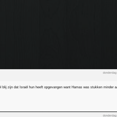
donderdag 
 blij zijn dat Israël hun heeft opgevangen want Hamas was stukken minder a
donderdag 