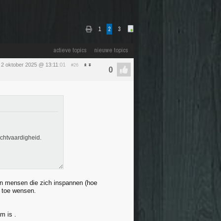
1
2
3
actieve topics
nieuwe topics
 2 oktober 2025 @ 13:11
:01
#26
echtvaardigheid.
 En mensen die zich inspannen (hoe
p toe wensen.
m is .