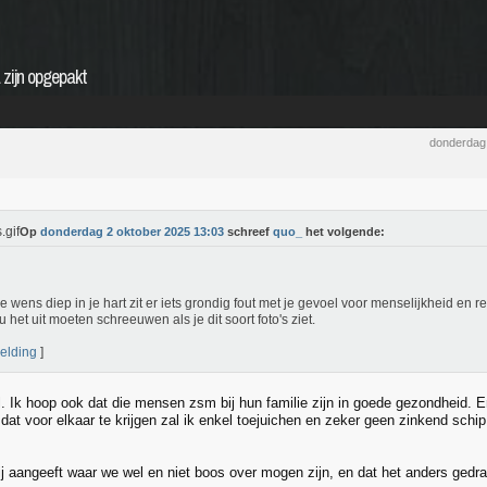
 zijn opgepakt
donderdag
Op
donderdag 2 oktober 2025 13:03
schreef
quo_
het volgende:
ie wens diep in je hart zit er iets grondig fout met je gevoel voor menselijkheid en r
u het uit moeten schreeuwen als je dit soort foto's ziet.
elding
]
l. Ik hoop ook dat die mensen zsm bij hun familie zijn in goede gezondheid.
 dat voor elkaar te krijgen zal ik enkel toejuichen en zeker geen zinkend schi
jij aangeeft waar we wel en niet boos over mogen zijn, en dat het anders gedra