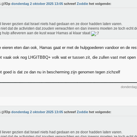
Op
donderdag 2 oktober 2025 13:05
schreef
Zoddie
het volgende:
d liever gezien dat Israel niets had gedaan en ze door hadden laten varen.
niet dat de activisten dat zouden verwachten en dan ineens moeten ze toch echt 
g hulp afleveren aan de kust waar Hamas al klaar staat
le eieren eten dan ook, Hamas gaat er met de hulpgoederen vandoor en de rest
et vaak ook nog LHGITBBQ+ volk wat er tussen zit, die zullen vast met ope
et goed is dat ze dan nu in bescherming zijn genomen tegen zichzelf
donderdag
Op
donderdag 2 oktober 2025 13:05
schreef
Zoddie
het volgende:
d liever gezien dat Israel niets had gedaan en ze door hadden laten varen.
niet dat de activisten dat zouden verwachten en dan ineens moeten ze toch echt 