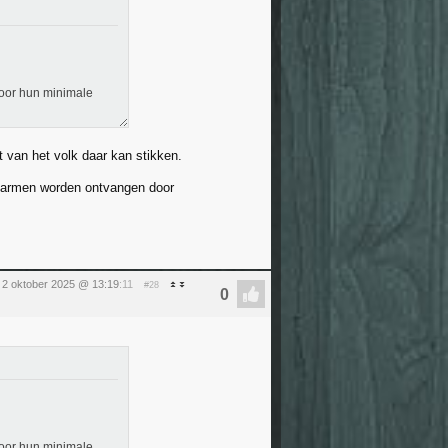
door hun minimale
 van het volk daar kan stikken.
n armen worden ontvangen door
 2 oktober 2025 @ 13:19
:11
#28
door hun minimale