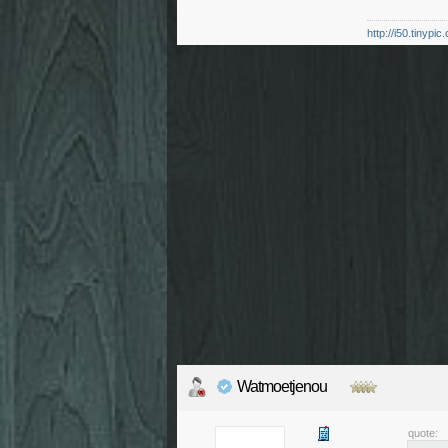
http://i50.tinypi
Watmoetjenou
quote: