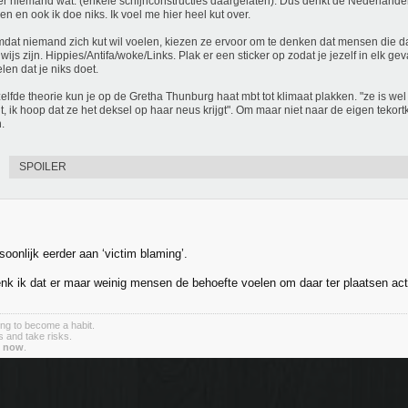
er niemand wat. (enkele schijnconstructies daargelaten). Dus denkt de Nederlander
n en ook ik doe niks. Ik voel me hier heel kut over.
dat niemand zich kut wil voelen, kiezen ze ervoor om te denken dat mensen die d
wijs zijn. Hippies/Antifa/woke/Links. Plak er een sticker op zodat je jezelf in elk gev
elen dat je niks doet.
elfde theorie kun je op de Gretha Thunburg haat mbt tot klimaat plakken. "ze is we
ant, ik hoop dat ze het deksel op haar neus krijgt". Om maar niet naar de eigen teko
.
SPOILER
soonlijk eerder aan ‘victim blaming’.
enk ik dat er maar weinig mensen de behoefte voelen om daar ter plaatsen act
ing to become a habit.
 and take risks.
g
now
.