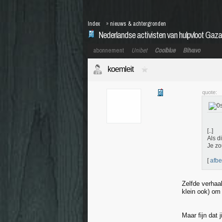
Index
»
nieuws & achtergronden
Nederlandse activisten van hulpvloot Gaza
abonnement
Unibet
Coolblue
Bitvavo
koemleit
quote:
[..]
Als d
Je zo
[
afbe
Zelfde verhaa
klein ook) om
Maar fijn dat 