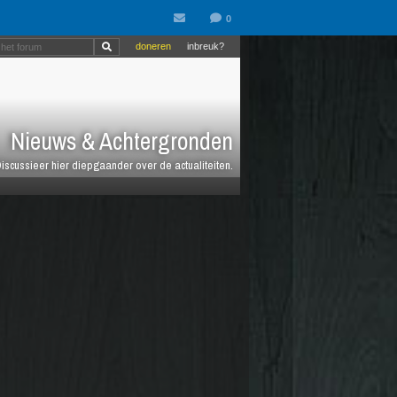
doneren
inbreuk?
Nieuws & Achtergronden
iscussieer hier diepgaander over de actualiteiten.