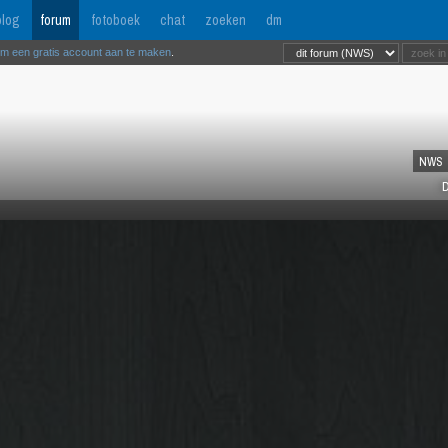
log
forum
fotoboek
chat
zoeken
dm
om een gratis account aan te maken
.
NWS
D