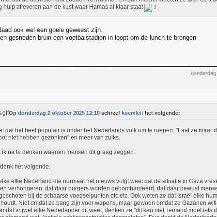
g hulp afleveren aan de kust waar Hamas al klaar staat
daad ook wel een goeie geweest zijn.
een gesneden bruin een voetbalstadion in loopt om de lunch te brengen
donderdag 
Op
donderdag 2 oktober 2025 12:10
schreef
koemleit
het volgende:
et dat het heel populair is onder het Nederlands volk om te roepen: "Laat ze maar 
oot niet hebben gezonken" en meer van zulks.
t ik na te denken waarom mensen dit graag zeggen.
 denk het volgende.
elke elke Nederland die normaal het nieuws volgt weet dat de situatie in Gaza vresel
en verhongeren, dat daar burgers worden gebombardeerd, dat daar bewust mens
eschoten bij de schaarse voedselpunten etc etc. Ook weten ze dat Israël elke hum
houdt. Niet omdat ze bang zijn voor wapens, maar gewoon omdat ze Gazanen wille
mdat vrijwel elke Nederlander dit weet, denken ze "dit kan niet, iemand moet iets do