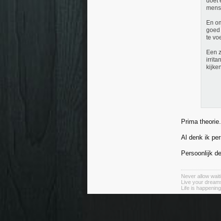
doet 
mense
En om
goed 
te vo
Een z
irrit
kijken
Prima theorie.
Al denk ik per
Persoonlijk d
Never allow wait
Live your dreams
Life is happenin