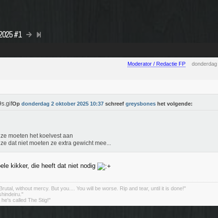
 2025 #1
Moderator / Redactie FP
donderdag 
Op
donderdag 2 oktober 2025 10:37
schreef
greysbones
het volgende:
ze moeten het koelvest aan
ze dat niet moeten ze extra gewicht mee...
le kikker, die heeft dat niet nodig
rutal, without mercy. But you.... You will be worse. Rip and tear, until it is done!"
indeiru."
. he's called The Stig!"