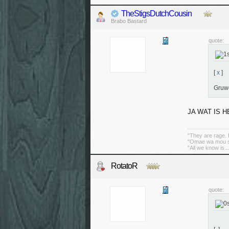
TheStigsDutchCousin
Brabo Bastard
quote:
[
x
]
Gruwe
JA WAT IS H
"They are rage. B
"Omae wa mou sh
"All we know is..
RotatoR
quote: