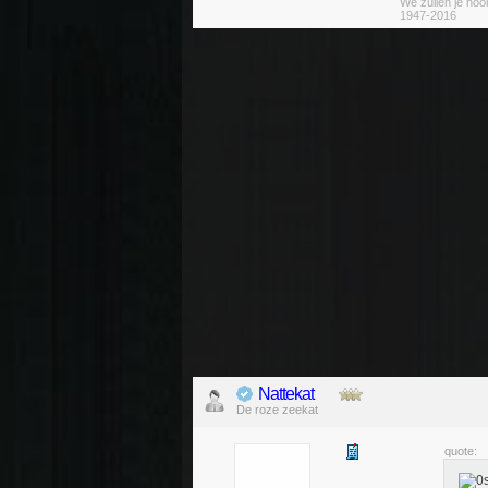
We zullen je nooi
1947-2016
Nattekat
De roze zeekat
quote: