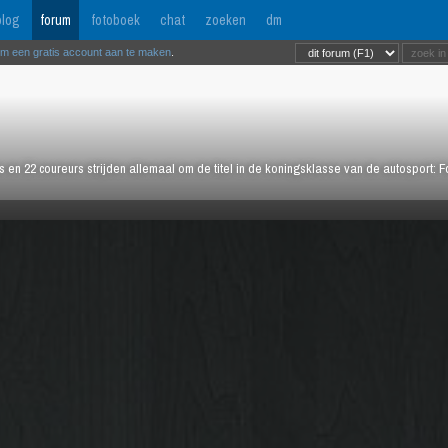
log
forum
fotoboek
chat
zoeken
dm
om een gratis account aan te maken
.
rs en 22 coureurs strijden allemaal om de titel in de koningsklasse van de autosport: