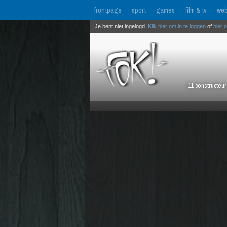
frontpage
sport
games
film & tv
web
Je bent niet ingelogd.
Klik hier om in te loggen
of
hier 
11 constructeu