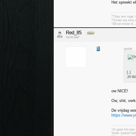
Het spreekt e
"They are rage. B
"Omae wa mou sh
"All we know is..
Red_85
'echt wel'
quote:
[..]
JA W
ow NICE!
Ow, shit, ver
De vrijdag wo
https://www.y
'Je gaat het pas 
'Ieder nadeel heb