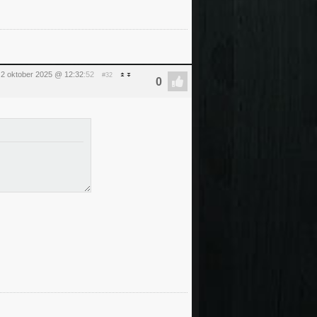
2 oktober 2025 @ 12:32
:52
#32