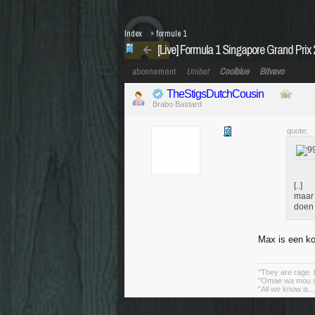
Index
»
formule 1
[Live] Formula 1 Singapore Grand Prix
abonnement
Unibet
Coolblue
Bitvavo
TheStigsDutchCousin
Brabo Bastard
quote:
[..]
maar 
doen 
Max is een koe
"They are rage. B
"Omae wa mou sh
"All we know is..