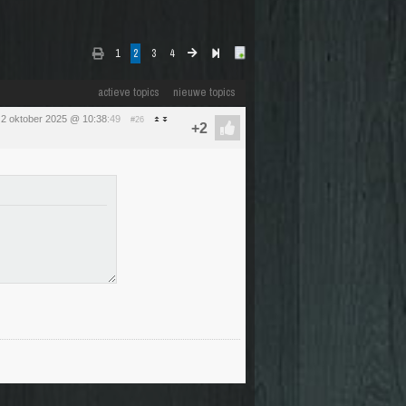
1
2
3
4
actieve topics
nieuwe topics
2 oktober 2025 @ 10:38
:49
#26