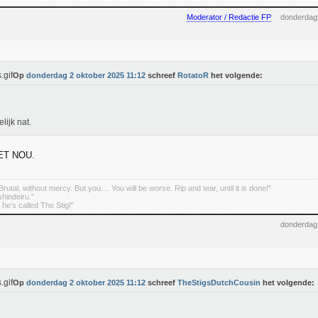
Moderator / Redactie FP
donderdag
Op
donderdag 2 oktober 2025 11:12
schreef
RotatoR
het volgende:
lijk nat.
ET NOU.
rutal, without mercy. But you.... You will be worse. Rip and tear, until it is done!"
indeiru."
. he's called The Stig!"
donderdag
Op
donderdag 2 oktober 2025 11:12
schreef
TheStigsDutchCousin
het volgende: