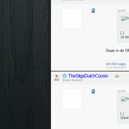
quote:
[..]
JA W
Staat in de OP
100.000 katjes
Fuck the EBU!
TheStigsDutchCousin
Brabo Bastard
quote:
[..]
Staat