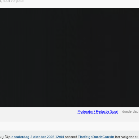
t, nooit vergeten
Moderator / Redactie Sport
donderdag 
Op
donderdag 2 oktober 2025 12:04
schreef
TheStigsDutchCousin
het volgende: