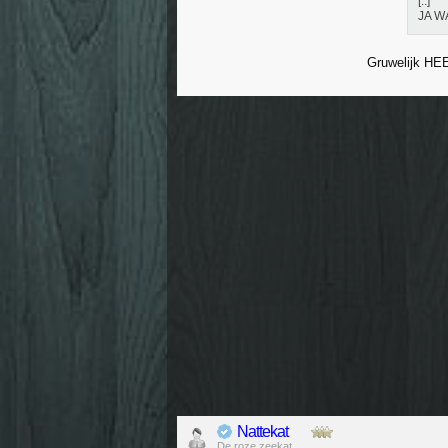
[..]
JA W
Gruwelijk HE
Nattekat
De roze zeekat