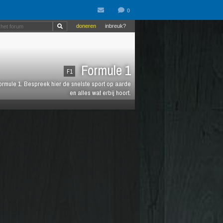
doneren
inbreuk?
Formule 1
F1
 Formule 1. Bespreek hier de snelste sport op aarde
en alles wat erbij hoort.