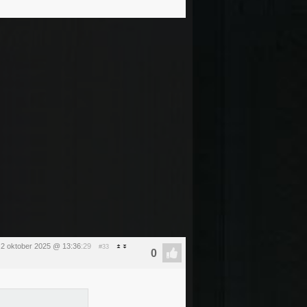
2 oktober 2025 @ 13:36
:29
#33