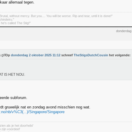
lkaar allemaal tegen.
rutal, without mercy. But you.... You will be worse. Rip and tear, until it is done!"
indeiru."
. he's called The Stig!"
donderdag 
Op
donderdag 2 oktober 2025 11:12
schreef
TheStigsDutchCousin
het volgende:
AT IS HET NOU.
keerde subforum.
rdt gruwelijk nat en zondag avond misschien nog wat.
r.no/nb/v%C3(...)/Singapore/Singapore
zien als je het doorhebt'
 zijn voordeel'