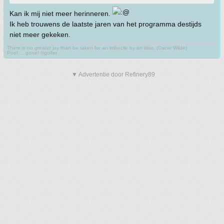
Kan ik mij niet meer herinneren.
Ik heb trouwens de laatste jaren van het programma destijds
niet meer gekeken.
There is no greater joy than be taken for an imbecile by an idiot. (Oscar Wilde)
Poef.....gone! ©golfer
▼ Advertentie door Refinery89