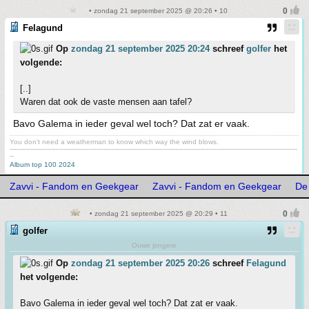
• zondag 21 september 2025 @ 20:26 • 10
Felagund
Op
zondag 21 september 2025 20:24
schreef
golfer
het
volgende:
[..]
Waren dat ook de vaste mensen aan tafel?
Bavo Galema in ieder geval wel toch? Dat zat er vaak.
You don't need a weatherman to know which way the wind blows.
-------------------------------------------------------------------------------------------------------------------------------------------
--
Album top 100 2024
Zavvi - Fandom en Geekgear
Zavvi - Fandom en Geekgear
De
• zondag 21 september 2025 @ 20:29 • 11
golfer
Ouwe jongere
Op
zondag 21 september 2025 20:26
schreef
Felagund
het volgende:
Bavo Galema in ieder geval wel toch? Dat zat er vaak.