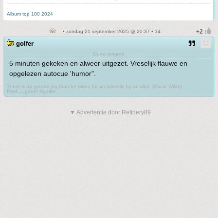
-------------------------------------------------------------------------------------------------------------------------------------------
--
Album top 100 2024
• zondag 21 september 2025 @ 20:37 • 14
golfer
Ouwe jongere
5 minuten gekeken en alweer uitgezet. Vreselijk flauwe en
opgelezen autocue 'humor".
There is no greater joy than be taken for an imbecile by an idiot. (Oscar Wilde)
Poef.....gone! ©golfer
▼ Advertentie door Refinery89