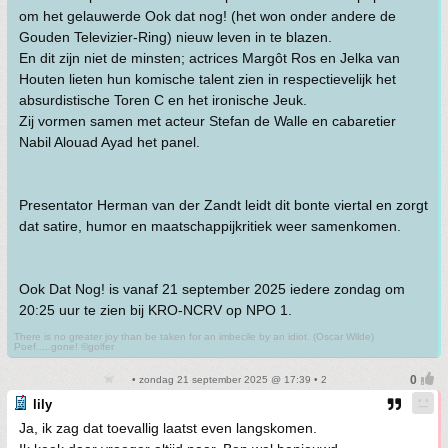
om het gelauwerde Ook dat nog! (het won onder andere de
Gouden Televizier-Ring) nieuw leven in te blazen.
En dit zijn niet de minsten; actrices Margôt Ros en Jelka van
Houten lieten hun komische talent zien in respectievelijk het
absurdistische Toren C en het ironische Jeuk.
Zij vormen samen met acteur Stefan de Walle en cabaretier
Nabil Alouad Ayad het panel.
Presentator Herman van der Zandt leidt dit bonte viertal en zorgt
dat satire, humor en maatschappijkritiek weer samenkomen.
Ook Dat Nog! is vanaf 21 september 2025 iedere zondag om
20:25 uur te zien bij KRO-NCRV op NPO 1.
There is no greater joy than be taken for an imbecile by an idiot. (Oscar Wilde)
Poef.....gone! ©golfer
• zondag 21 september 2025 @ 17:39 • 2
lily
Ja, ik zag dat toevallig laatst even langskomen.