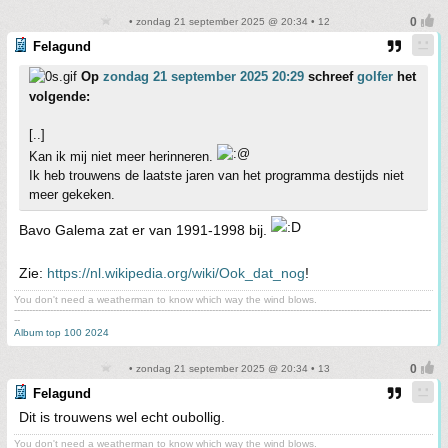
• zondag 21 september 2025 @ 20:34 • 12
Felagund
Op
zondag 21 september 2025 20:29
schreef
golfer
het
volgende:
[..]
Kan ik mij niet meer herinneren.
Ik heb trouwens de laatste jaren van het programma destijds niet
meer gekeken.
Bavo Galema zat er van 1991-1998 bij.
Zie:
https://nl.wikipedia.org/wiki/Ook_dat_nog
!
You don't need a weatherman to know which way the wind blows.
-------------------------------------------------------------------------------------------------------------------------------------------
--
Album top 100 2024
• zondag 21 september 2025 @ 20:34 • 13
Felagund
Dit is trouwens wel echt oubollig.
You don't need a weatherman to know which way the wind blows.