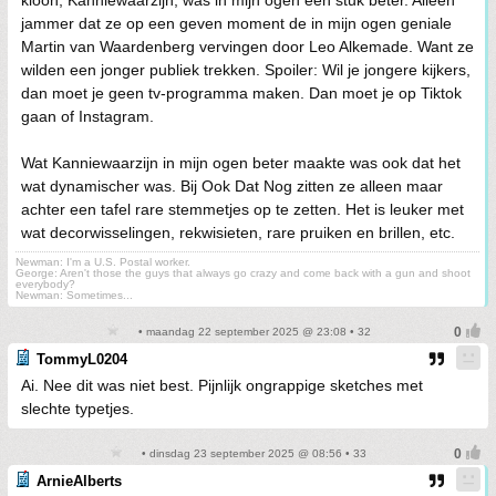
kloon, Kanniewaarzijn, was in mijn ogen een stuk beter. Alleen
jammer dat ze op een geven moment de in mijn ogen geniale
Martin van Waardenberg vervingen door Leo Alkemade. Want ze
wilden een jonger publiek trekken. Spoiler: Wil je jongere kijkers,
dan moet je geen tv-programma maken. Dan moet je op Tiktok
gaan of Instagram.
Wat Kanniewaarzijn in mijn ogen beter maakte was ook dat het
wat dynamischer was. Bij Ook Dat Nog zitten ze alleen maar
achter een tafel rare stemmetjes op te zetten. Het is leuker met
wat decorwisselingen, rekwisieten, rare pruiken en brillen, etc.
Newman: I'm a U.S. Postal worker.
George: Aren't those the guys that always go crazy and come back with a gun and shoot
everybody?
Newman: Sometimes...
• maandag 22 september 2025 @ 23:08 • 32
TommyL0204
Ai. Nee dit was niet best. Pijnlijk ongrappige sketches met
slechte typetjes.
• dinsdag 23 september 2025 @ 08:56 • 33
ArnieAlberts