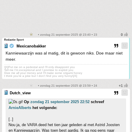
• zondag 21 september 2025 @ 23:40 • 23
Redactie Sport
Mexicanobakker
Kanniewaarzijn was al matig, dit is gewoon niks. Doe maar niet
meer.
\[i\]Put me on a pedestal and I'll only disappoint you
Tell me I'm exceptional and I promise to exploit you
Give me all your money and I'll make some origami honey
I think you're a joke but I don't find you very funny\[/i\]
• zondag 21 september 2025 @ 23:59 • 24
Dutch_view
Op
zondag 21 september 2025 22:52
schreef
ArnieAlberts
het volgende:
[..]
Nou ja, de VARA deed het tien jaar geleden al met Astrid Joosten
en Kanniewaarzijn. Was toen best aardig. Ik ga nog eens naar