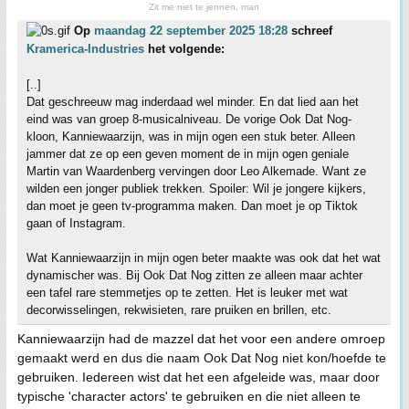
Zit me niet te jennen, man
Op
maandag 22 september 2025 18:28
schreef
Kramerica-Industries
het volgende:
[..]
Dat geschreeuw mag inderdaad wel minder. En dat lied aan het
eind was van groep 8-musicalniveau. De vorige Ook Dat Nog-
kloon, Kanniewaarzijn, was in mijn ogen een stuk beter. Alleen
jammer dat ze op een geven moment de in mijn ogen geniale
Martin van Waardenberg vervingen door Leo Alkemade. Want ze
wilden een jonger publiek trekken. Spoiler: Wil je jongere kijkers,
dan moet je geen tv-programma maken. Dan moet je op Tiktok
gaan of Instagram.
Wat Kanniewaarzijn in mijn ogen beter maakte was ook dat het wat
dynamischer was. Bij Ook Dat Nog zitten ze alleen maar achter
een tafel rare stemmetjes op te zetten. Het is leuker met wat
decorwisselingen, rekwisieten, rare pruiken en brillen, etc.
Kanniewaarzijn had de mazzel dat het voor een andere omroep
gemaakt werd en dus die naam Ook Dat Nog niet kon/hoefde te
gebruiken. Iedereen wist dat het een afgeleide was, maar door
typische 'character actors' te gebruiken en die niet alleen te