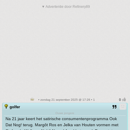
▼ Advertentie door Refinery89
• zondag 21 september 2025 @ 17:26 • 1
golfer
Ouwe jongere
Na 21 jaar keert het satirische consumentenprogramma Ook
Dat Nog! terug. Margôt Ros en Jelka van Houten vormen met