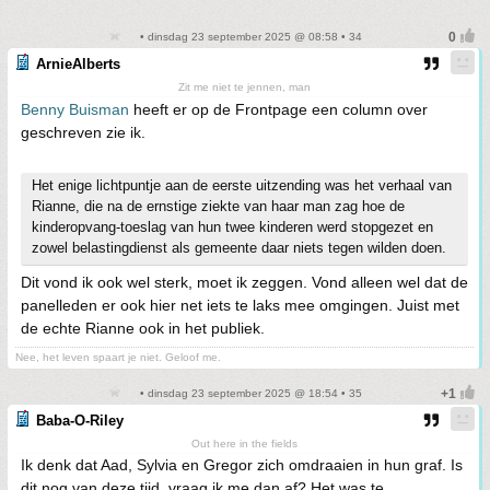
• dinsdag 23 september 2025 @ 08:58 • 34
ArnieAlberts
Zit me niet te jennen, man
Benny Buisman
heeft er op de Frontpage een column over
geschreven zie ik.
Het enige lichtpuntje aan de eerste uitzending was het verhaal van
Rianne, die na de ernstige ziekte van haar man zag hoe de
kinderopvang-toeslag van hun twee kinderen werd stopgezet en
zowel belastingdienst als gemeente daar niets tegen wilden doen.
Dit vond ik ook wel sterk, moet ik zeggen. Vond alleen wel dat de
panelleden er ook hier net iets te laks mee omgingen. Juist met
de echte Rianne ook in het publiek.
Nee, het leven spaart je niet. Geloof me.
• dinsdag 23 september 2025 @ 18:54 • 35
Baba-O-Riley
Out here in the fields
Ik denk dat Aad, Sylvia en Gregor zich omdraaien in hun graf. Is
dit nog van deze tijd, vraag ik me dan af? Het was te