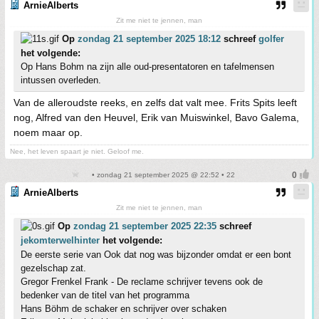
ArnieAlberts
Zit me niet te jennen, man
Op
zondag 21 september 2025 18:12
schreef
golfer
het volgende:
Op Hans Bohm na zijn alle oud-presentatoren en tafelmensen
intussen overleden.
Van de alleroudste reeks, en zelfs dat valt mee. Frits Spits leeft
nog, Alfred van den Heuvel, Erik van Muiswinkel, Bavo Galema,
noem maar op.
Nee, het leven spaart je niet. Geloof me.
• zondag 21 september 2025 @ 22:52 • 22
ArnieAlberts
Zit me niet te jennen, man
Op
zondag 21 september 2025 22:35
schreef
jekomterwelhinter
het volgende:
De eerste serie van Ook dat nog was bijzonder omdat er een bont
gezelschap zat.
Gregor Frenkel Frank - De reclame schrijver tevens ook de
bedenker van de titel van het programma
Hans Böhm de schaker en schrijver over schaken