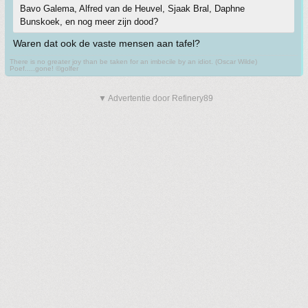
Bavo Galema, Alfred van de Heuvel, Sjaak Bral, Daphne
Bunskoek, en nog meer zijn dood?
Waren dat ook de vaste mensen aan tafel?
There is no greater joy than be taken for an imbecile by an idiot. (Oscar Wilde)
Poef.....gone! ©golfer
▼ Advertentie door Refinery89