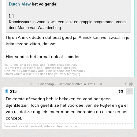
Dutch_view
het volgende:
[..]
Kanniewaarzijn vond ik wel een leuk en grappig programma, vooral
door Martin van Waardenberg
Hij en Annick deden dat best goed ja. Annick kan wel zwaar in je
irritatiezone zitten, dat wel.
Hier vond ik het format ook al.. minder.
\[i\]Put me on a pedestal and I'll only disappoint you
Tell me I'm exceptional and I promise to exploit you
Give me all your money and I'll make some origami honey
I think you're a joke but I don't find you very funny\[/i\]
• maandag 22 september 2025 @ 12:11 • 28
215
De eerste aflevering heb ik bekeken en vond het geen
dijenkletser. Toch geef ik ze het voordeel van de twijfel en ga er
van uit dat ze nog iets meer moeten indraaien op elkaar en het
concept.
Verstand is eerlijk verdeeld, iedereen heeft er zat van.