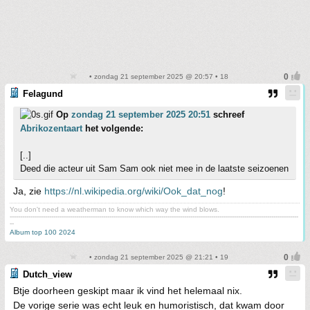
• zondag 21 september 2025 @ 20:57 • 18
Felagund
Op
zondag 21 september 2025 20:51
schreef
Abrikozentaart
het volgende:
[..]
Deed die acteur uit Sam Sam ook niet mee in de laatste seizoenen
Ja, zie
https://nl.wikipedia.org/wiki/Ook_dat_nog
!
You don't need a weatherman to know which way the wind blows.
-------------------------------------------------------------------------------------------------------------------------------------------
--
Album top 100 2024
• zondag 21 september 2025 @ 21:21 • 19
Dutch_view
Btje doorheen geskipt maar ik vind het helemaal nix.
De vorige serie was echt leuk en humoristisch, dat kwam door