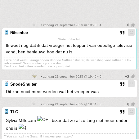
• zondag 21 september 2025 @ 19:23 • 4
Näsenbar
State of the Art.
Ik weet nog dat ik dat vroeger het toppunt van oubollige televisie
vond, ben benieuwd hoe dat nu is.
Deze post werd u aangeboden door de Saffraanstunter, dé webshop voor saffraan. Ook
adverteren? Neem contact op in de dm.
Denk aan het milieu voordat u deze post print.
• zondag 21 september 2025 @ 19:45 • 5
SnodeSnuiter
Dit kan nooit meer worden wat het vroeger was
• zondag 21 september 2025 @ 19:54 • 6
TLC
Sylvia Millecam
, bizar dat ze al zo lang niet meer onder
ons is
\"You can call me Susan if it makes you happy\"