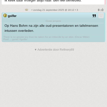
Ik keek daar vroeger altijd naar. Ben wel benieuwd.
• zondag 21 september 2025 @ 18:12 • 3
golfer
Ouwe jongere
Op Hans Bohm na zijn alle oud-presentatoren en tafelmensen
intussen overleden.
There is no greater joy than be taken for an imbecile by an idiot. (Oscar Wilde)
Poef.....gone! ©golfer
▼ Advertentie door Refinery89