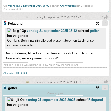
Op
woensdag 9 november 2016 06:02
schreef
Anonymousz
het volgende:
#superniger2020
• zondag 21 september 2025 @ 20:23 • 8
Felagund
Op
zondag 21 september 2025 18:12
schreef
golfer
het volgende:
Op Hans Bohm na zijn alle oud-presentatoren en tafelmensen
intussen overleden.
Bavo Galema, Alfred van de Heuvel, Sjaak Bral, Daphne
Bunskoek, en nog meer zijn dood?
You don't need a weatherman to know which way the wind blows.
-------------------------------------------------------------------------------------------------------------------------------------------
--
Album top 100 2024
• zondag 21 september 2025 @ 20:24 • 9
golfer
Ouwe jongere
Op
zondag 21 september 2025 20:23
schreef
Felagund
het volgende: