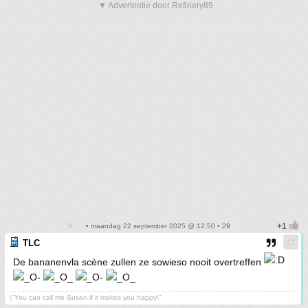
▼ Advertentie door Refinery89
• maandag 22 september 2025 @ 12:50 • 29
TLC
De bananenvla scène zullen ze sowieso nooit overtreffen
\"You can call me Susan if it makes you happy\"