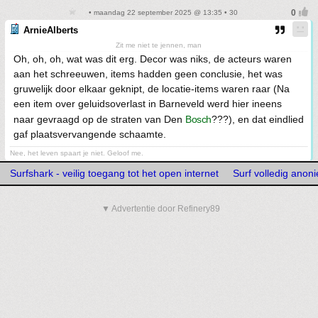
• maandag 22 september 2025 @ 13:35 • 30
ArnieAlberts
Zit me niet te jennen, man
Oh, oh, oh, wat was dit erg. Decor was niks, de acteurs waren
aan het schreeuwen, items hadden geen conclusie, het was
gruwelijk door elkaar geknipt, de locatie-items waren raar (Na
een item over geluidsoverlast in Barneveld werd hier ineens
naar gevraagd op de straten van Den
Bosch
???), en dat eindlied
gaf plaatsvervangende schaamte.
Nee, het leven spaart je niet. Geloof me.
Surfshark - veilig toegang tot het open internet
Surf volledig ano
▼ Advertentie door Refinery89