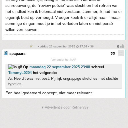
schreeuwerig, de "review poëzie" was slecht en het refrein van
het eindlied kon ik helemaal niet verstaan. Jammer, ik had me er
eigenlijk best op verheugd. Vroeger keek ik er altijd naar - maar
sommige dingen moet je in het verleden laten en niet persé
willen vernieuwen.
.
• vrijdag 26 september 2025 @ 17:08 • 36
spapaars
Ver onder het NAP
Op
maandag 22 september 2025 23:08
schreef
TommyL0204
het volgende:
Ai. Nee dit was niet best. Pijnlijk ongrappige sketches met slechte
typetjes.
Een heel gedateerd concept, niet meer relevant.
▼ Advertentie door Refinery89