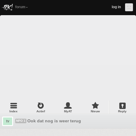
forum
log in
Index
Actief
MyAT
Nieuw
Reply
Ook dat nog is weer terug
tv
NPO 1