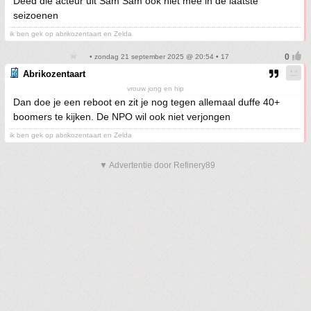
Deed die acteur uit Sam Sam ook niet mee in de laatste
seizoenen
ik ben gek op abrikozentaart en Zelda
• zondag 21 september 2025 @ 20:54 • 17
Abrikozentaart
vrouw jong en hip
Dan doe je een reboot en zit je nog tegen allemaal duffe 40+
boomers te kijken. De NPO wil ook niet verjongen
ik ben gek op abrikozentaart en Zelda
▼ Advertentie door Refinery89