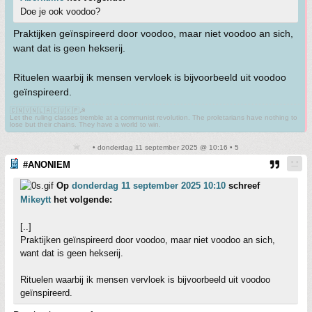
Doe je ook voodoo?
Praktijken geïnspireerd door voodoo, maar niet voodoo an sich,
want dat is geen hekserij.
Rituelen waarbij ik mensen vervloek is bijvoorbeeld uit voodoo
geïnspireerd.
🇨🇳🇻🇳🇱🇦🇨🇺🇰🇵☭
Let the ruling classes tremble at a communist revolution. The proletarians have nothing to
lose but their chains. They have a world to win.
• donderdag 11 september 2025 @ 10:16 • 5
#ANONIEM
Op
donderdag 11 september 2025 10:10
schreef
Mikeytt
het volgende:
[..]
Praktijken geïnspireerd door voodoo, maar niet voodoo an sich,
want dat is geen hekserij.
Rituelen waarbij ik mensen vervloek is bijvoorbeeld uit voodoo
geïnspireerd.