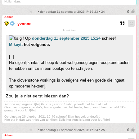
Huilen dan.
• donderdag 11 september 2025 @ 16:23 • 24
Admin
yvonne
Adminion.
Op
donderdag 11 september 2025 15:24
schreef
Mikeytt
het volgende:
[..]
Nu eigenlijk niks, al hoop ik ooit wel genoeg eigen recepten/rituelen
te hebben om ze in een boekje op te schrijven.
The clovenstone workings is overigens wel een goede die ingaat
op moderne hekserij.
Zou je je niet eerst inlezen dan?
Yvonne riep ergens: \[b\]Static is gewoon Static, je leeft met hem of niet.
Geen verborgen agenda's, trouw, grote muil, lief hartje, bang voor bloed, scheld FA's
graag uit voor lul.\[/b\]
Op dinsdag 26 oktober 2021 16:46 schreef Elan het volgende:\[b\]
Hier sta ik dan weer niet van te kijken Zelfs het virus is bang voor jou.\[/b\]
• donderdag 11 september 2025 @ 16:23 • 25
Admin