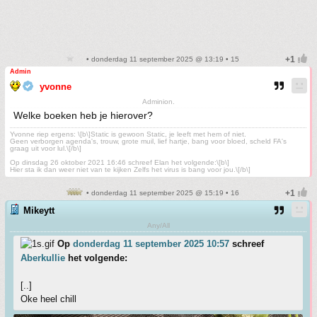
• donderdag 11 september 2025 @ 13:19 • 15
Admin
yvonne
Adminion.
Welke boeken heb je hierover?
Yvonne riep ergens: \[b\]Static is gewoon Static, je leeft met hem of niet.
Geen verborgen agenda's, trouw, grote muil, lief hartje, bang voor bloed, scheld FA's
graag uit voor lul.\[/b\]
Op dinsdag 26 oktober 2021 16:46 schreef Elan het volgende:\[b\]
Hier sta ik dan weer niet van te kijken Zelfs het virus is bang voor jou.\[/b\]
• donderdag 11 september 2025 @ 15:19 • 16
Mikeytt
Any/All
Op
donderdag 11 september 2025 10:57
schreef
Aberkullie
het volgende:
[..]
Oke heel chill