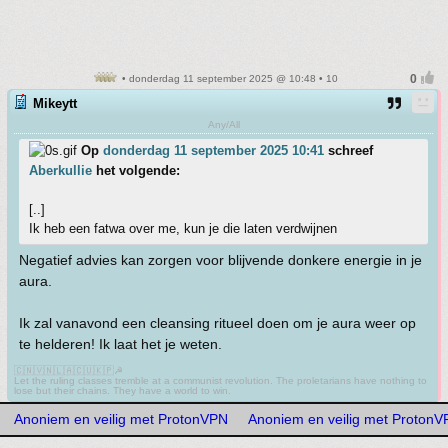
• donderdag 11 september 2025 @ 10:48 • 10
Mikeytt
Any/All
Op
donderdag 11 september 2025 10:41
schreef
Aberkullie
het volgende:
[..]
Ik heb een fatwa over me, kun je die laten verdwijnen
Negatief advies kan zorgen voor blijvende donkere energie in je
aura.
Ik zal vanavond een cleansing ritueel doen om je aura weer op
te helderen! Ik laat het je weten.
🇨🇳🇻🇳🇱🇦🇨🇺🇰🇵☭
Let the ruling classes tremble at a communist revolution. The proletarians have nothing to
lose but their chains. They have a world to win.
Anoniem en veilig met ProtonVPN
Anoniem en veilig met Proton