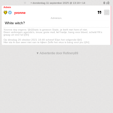
• donderdag 11 september 2025 @ 13:19 • 14
Admin
yvonne
Adminion.
White witch?
Yvonne riep ergens: \[b\]Static is gewoon Static, je leeft met hem of niet.
Geen verborgen agenda's, trouw, grote muil, lief hartje, bang voor bloed, scheld FA's
graag uit voor lul.\[/b\]
Op dinsdag 26 oktober 2021 16:46 schreef Elan het volgende:\[b\]
Hier sta ik dan weer niet van te kijken Zelfs het virus is bang voor jou.\[/b\]
▼ Advertentie door Refinery89