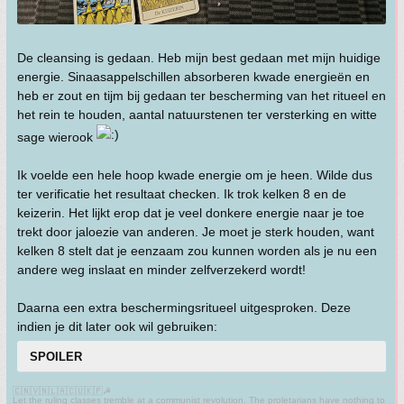
De cleansing is gedaan. Heb mijn best gedaan met mijn huidige
energie. Sinaasappelschillen absorberen kwade energieën en
heb er zout en tijm bij gedaan ter bescherming van het ritueel en
het rein te houden, aantal natuurstenen ter versterking en witte
sage wierook
Ik voelde een hele hoop kwade energie om je heen. Wilde dus
ter verificatie het resultaat checken. Ik trok kelken 8 en de
keizerin. Het lijkt erop dat je veel donkere energie naar je toe
trekt door jaloezie van anderen. Je moet je sterk houden, want
kelken 8 stelt dat je eenzaam zou kunnen worden als je nu een
andere weg inslaat en minder zelfverzekerd wordt!
Daarna een extra beschermingsritueel uitgesproken. Deze
indien je dit later ook wil gebruiken:
SPOILER
🇨🇳🇻🇳🇱🇦🇨🇺🇰🇵☭
Let the ruling classes tremble at a communist revolution. The proletarians have nothing to