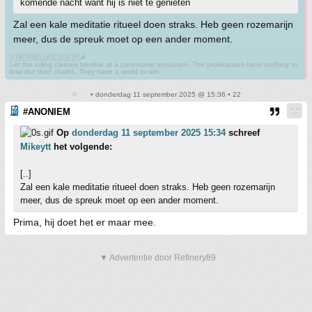
komende nacht want hij is niet te genieten
Zal een kale meditatie ritueel doen straks. Heb geen rozemarijn
meer, dus de spreuk moet op een ander moment.
🇨🇳🇻🇳🇱🇦🇨🇺🇰🇵☭
Let the ruling classes tremble at a communist revolution. The proletarians have nothing to
lose but their chains. They have a world to win.
• donderdag 11 september 2025 @ 15:36 • 22
#ANONIEM
Op
donderdag 11 september 2025 15:34
schreef
Mikeytt
het volgende:
[..]
Zal een kale meditatie ritueel doen straks. Heb geen rozemarijn
meer, dus de spreuk moet op een ander moment.
Prima, hij doet het er maar mee.
▼ Advertentie door Refinery89