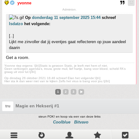
yvonne
Adminion.
Op
donderdag 11 september 2025 15:44
schreef
Isdatzo
het volgende:
[..]
Lijkt me zinvoller dat jij eventjes gaat reflecteren op jouw aandeel
daarin
Get a room.
Yvonne riep ergens: \[b\]Static is gewoon Static, je leeft met hem of niet.
Geen verborgen agenda's, trouw, grote muil, lief hartje, bang voor bloed, scheld FA's
graag uit voor lul.\[/b\]
Op dinsdag 26 oktober 2021 16:46 schreef Elan het volgende:\[b\]
Hier sta ik dan weer niet van te kijken Zelfs het virus is bang voor jou.\[/b\]
1
2
3
Magie en Hekserij #1
tru
steun FOK! en koop via een van deze links
Coolblue
Bitvavo