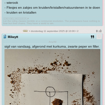
- wierook
- Flesjes en zakjes om kruiden/kristallen/natuurstenen in te doen
- kruiden en kristallen
🇨🇳🇻🇳🇱🇦🇨🇺🇰🇵☭
Let the ruling classes tremble at a communist revolution. The proletarians have nothing to
lose but their chains. They have a world to win.
• donderdag 11 september 2025 @ 10:06 • 2
Mikeytt
Any/All
sigil van vandaag, afgerond met kurkuma, zwarte peper en filler.