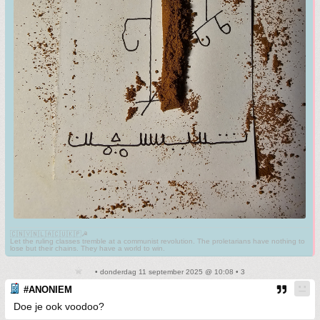
🇨🇳🇻🇳🇱🇦🇨🇺🇰🇵☭
Let the ruling classes tremble at a communist revolution. The proletarians have nothing to
lose but their chains. They have a world to win.
• donderdag 11 september 2025 @ 10:08 • 3
#ANONIEM
Doe je ook voodoo?