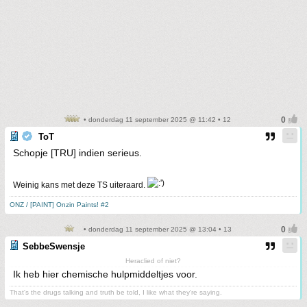
• donderdag 11 september 2025 @ 11:42 • 12
ToT
Schopje [TRU] indien serieus.
Weinig kans met deze TS uiteraard.
ONZ / [PAINT] Onzin Paints! #2
• donderdag 11 september 2025 @ 13:04 • 13
SebbeSwensje
Heraclied of niet?
Ik heb hier chemische hulpmiddeltjes voor.
That's the drugs talking and truth be told, I like what they're saying.