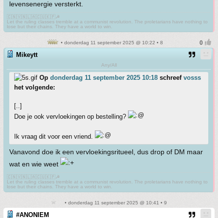
levensenergie versterkt.
🇨🇳🇻🇳🇱🇦🇨🇺🇰🇵☭
Let the ruling classes tremble at a communist revolution. The proletarians have nothing to
lose but their chains. They have a world to win.
• donderdag 11 september 2025 @ 10:22 • 8
Mikeytt
Any/All
Op
donderdag 11 september 2025 10:18
schreef
vosss
het volgende:
[..]
Doe je ook vervloekingen op bestelling?
Ik vraag dit voor een vriend.
Vanavond doe ik een vervloekingsritueel, dus drop of DM maar
wat en wie weet
🇨🇳🇻🇳🇱🇦🇨🇺🇰🇵☭
Let the ruling classes tremble at a communist revolution. The proletarians have nothing to
lose but their chains. They have a world to win.
• donderdag 11 september 2025 @ 10:41 • 9
#ANONIEM