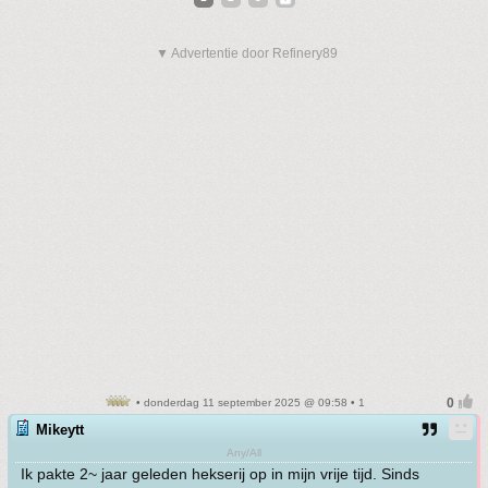
▼ Advertentie door Refinery89
• donderdag 11 september 2025 @ 09:58 • 1
Mikeytt
Any/All
Ik pakte 2~ jaar geleden hekserij op in mijn vrije tijd. Sinds