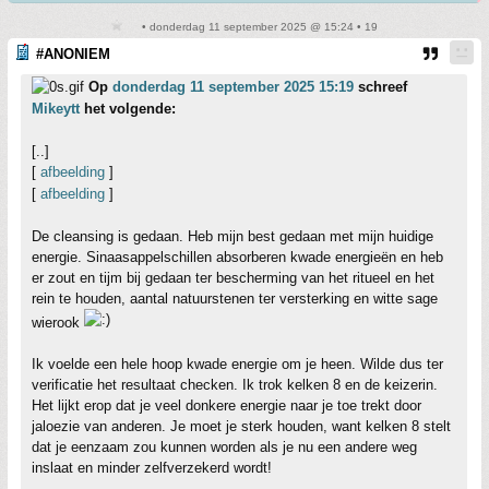
• donderdag 11 september 2025 @ 15:24 • 19
#ANONIEM
Op
donderdag 11 september 2025 15:19
schreef
Mikeytt
het volgende:
[..]
[
afbeelding
]
[
afbeelding
]
De cleansing is gedaan. Heb mijn best gedaan met mijn huidige
energie. Sinaasappelschillen absorberen kwade energieën en heb
er zout en tijm bij gedaan ter bescherming van het ritueel en het
rein te houden, aantal natuurstenen ter versterking en witte sage
wierook
Ik voelde een hele hoop kwade energie om je heen. Wilde dus ter
verificatie het resultaat checken. Ik trok kelken 8 en de keizerin.
Het lijkt erop dat je veel donkere energie naar je toe trekt door
jaloezie van anderen. Je moet je sterk houden, want kelken 8 stelt
dat je eenzaam zou kunnen worden als je nu een andere weg
inslaat en minder zelfverzekerd wordt!