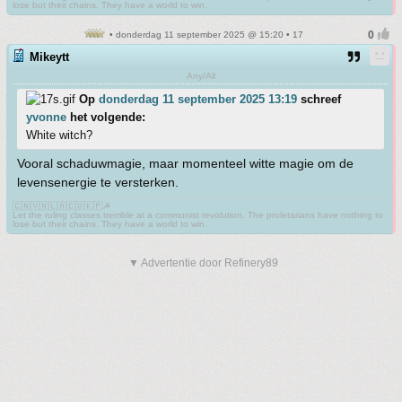
lose but their chains. They have a world to win.
• donderdag 11 september 2025 @ 15:20 • 17
Mikeytt
Any/All
Op
donderdag 11 september 2025 13:19
schreef
yvonne
het volgende:
White witch?
Vooral schaduwmagie, maar momenteel witte magie om de
levensenergie te versterken.
🇨🇳🇻🇳🇱🇦🇨🇺🇰🇵☭
Let the ruling classes tremble at a communist revolution. The proletarians have nothing to
lose but their chains. They have a world to win.
▼ Advertentie door Refinery89