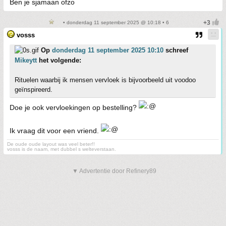
Ben je sjamaan ofzo
• donderdag 11 september 2025 @ 10:18 • 6
vosss
Op
donderdag 11 september 2025 10:10
schreef
Mikeytt
het volgende:
Rituelen waarbij ik mensen vervloek is bijvoorbeeld uit voodoo
geïnspireerd.
Doe je ook vervloekingen op bestelling?
Ik vraag dit voor een vriend.
De oude oude layout was veel beter!!
vosss is de naam, met dubbel s welteverstaan.
▼ Advertentie door Refinery89