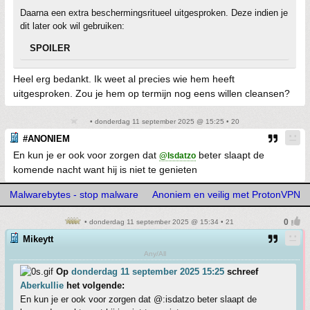
Daarna een extra beschermingsritueel uitgesproken. Deze indien je
dit later ook wil gebruiken:
SPOILER
Heel erg bedankt. Ik weet al precies wie hem heeft
uitgesproken. Zou je hem op termijn nog eens willen cleansen?
• donderdag 11 september 2025 @ 15:25 • 20
#ANONIEM
En kun je er ook voor zorgen dat
beter slaapt de
@Isdatzo
komende nacht want hij is niet te genieten
Malwarebytes - stop malware
Anoniem en veilig met ProtonVPN
• donderdag 11 september 2025 @ 15:34 • 21
Mikeytt
Any/All
Op
donderdag 11 september 2025 15:25
schreef
Aberkullie
het volgende:
En kun je er ook voor zorgen dat @:isdatzo beter slaapt de