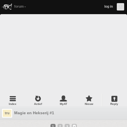
forum
log in
Index
Actief
MyAT
Nieuw
Reply
Magie en Hekserij #1
tru
1
2
3