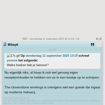
• donderdag 11 september 2025 @ 15:24 • 18
Mikeytt
Any/All
Op
donderdag 11 september 2025 13:19
schreef
yvonne
het volgende:
Welke boeken heb je hierover?
Nu eigenlijk niks, al hoop ik ooit wel genoeg eigen
recepten/rituelen te hebben om ze in een boekje op te schrijven.
The clovenstone workings is overigens wel een goede die ingaat
op moderne hekserij.
🇨🇳🇻🇳🇱🇦🇨🇺🇰🇵☭
Let the ruling classes tremble at a communist revolution. The proletarians have nothing to
lose but their chains. They have a world to win.