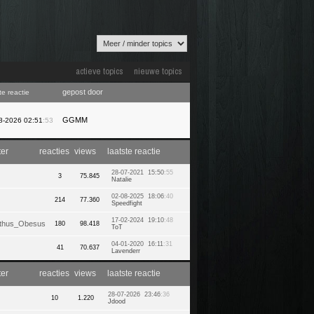
actieve topics
nieuwe topics
gepost door
te reactie
GGMM
8-2026 02:51
:53
ter
reacties
views
laatste reactie
28-07-2021 15:50
:55
3
75.845
Natalie
02-08-2025 18:06
:40
214
77.360
Speedfight
17-02-2024 19:10
:48
thus_Obesus
180
98.418
ToT
04-01-2020 16:11
:31
41
70.637
Lavenderr
ter
reacties
views
laatste reactie
28-07-2026 23:46
:36
10
1.220
Jdood