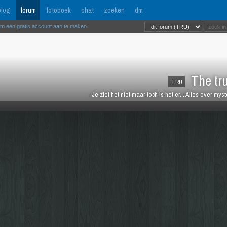
log
forum
fotoboek
chat
zoeken
dm
om een gratis account aan te maken
.
The tru
TRU
Je ziet het niet maar toch is het er... Alles over my