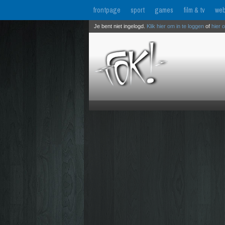
frontpage
sport
games
film & tv
web
Je bent niet ingelogd.
Klik hier om in te loggen
of
hier 