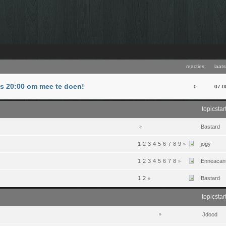
reacties
laats
us 20:00 om mee te doen!
0
07-0
topicstar
Bastard
»
1
2
3
4
5
6
7
8
9
jogy
»
1
2
3
4
5
6
7
8
Enneacan
»
1
2
Bastard
»
topicstar
Jdood
»