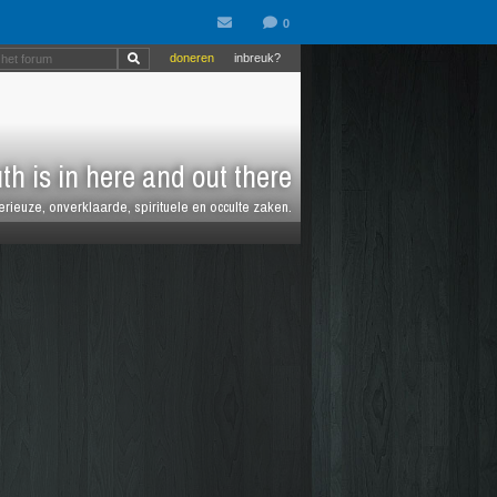
doneren
inbreuk?
th is in here and out there
sterieuze, onverklaarde, spirituele en occulte zaken.