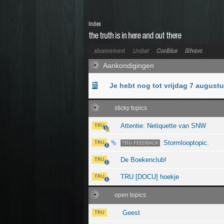
Index
the truth is in here and out there
abonnement
Unibet
Coolblue
Bitvavo
Aankondigingen
Je hebt nog tot vrijdag 7 august
sticky topics
Attentie: Netiquette van SNW
TRU
Stormlooptopic.
TRU
TRU FEEDBACK
De Boekenclub!
TRU
TRU [DOCU] hoekje
TRU
open topics
Geest
TRU