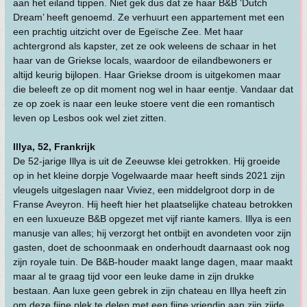
aan het eiland tippen. Niet gek dus dat ze haar B&B ‘Dutch
Dream’ heeft genoemd. Ze verhuurt een appartement met een
een prachtig uitzicht over de Egeïsche Zee. Met haar
achtergrond als kapster, zet ze ook weleens de schaar in het
haar van de Griekse locals, waardoor de eilandbewoners er
altijd keurig bijlopen. Haar Griekse droom is uitgekomen maar
die beleeft ze op dit moment nog wel in haar eentje. Vandaar dat
ze op zoek is naar een leuke stoere vent die een romantisch
leven op Lesbos ook wel ziet zitten.
Illya, 52, Frankrijk
De 52-jarige Illya is uit de Zeeuwse klei getrokken. Hij groeide
op in het kleine dorpje Vogelwaarde maar heeft sinds 2021 zijn
vleugels uitgeslagen naar Viviez, een middelgroot dorp in de
Franse Aveyron. Hij heeft hier het plaatselijke chateau betrokken
en een luxueuze B&B opgezet met vijf riante kamers. Illya is een
manusje van alles; hij verzorgt het ontbijt en avondeten voor zijn
gasten, doet de schoonmaak en onderhoudt daarnaast ook nog
zijn royale tuin. De B&B-houder maakt lange dagen, maar maakt
maar al te graag tijd voor een leuke dame in zijn drukke
bestaan. Aan luxe geen gebrek in zijn chateau en Illya heeft zin
om deze fijne plek te delen met een fijne vriendin aan zijn zijde.