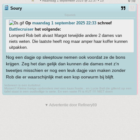
• maandag 1 september 2025 @ 22:37 • 15
Soury
Squeek
Op
maandag 1 september 2025 22:33
schreef
Battlecruiser
het volgende:
Lomperd Rob belt alvast Margot terwijldie andere 2 dames van
niets weten. Die laatste heeft nog maar amper haar koffer kunnen
uitpakken.
Nog een dagje op sleeptouw nemen ook voordat ze de bons
krijgen. Zeg het dan gelijk dan kunnen die dames met z'n
tweetjes misschien er nog een leuk dagje van maken zonder
Rob die er waarschijnlijk met een kop oorwurm bij blijft.
Iedereen is een kutlultrut
Muizen? Kleine harige opdonders met een kaas fixatie., en Lucie Ball die gillend op een
tafel staat in een oudbollige tv serie. En een vaste PI is KUT !!!! NIET doen
▼ Advertentie door Refinery89