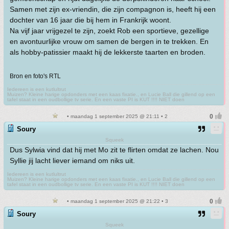
Samen met zijn ex-vriendin, die zijn compagnon is, heeft hij een
dochter van 16 jaar die bij hem in Frankrijk woont.
Na vijf jaar vrijgezel te zijn, zoekt Rob een sportieve, gezellige
en avontuurlijke vrouw om samen de bergen in te trekken. En
als hobby-patissier maakt hij de lekkerste taarten en broden.
Bron en foto's RTL
Iedereen is een kutlultrut
Muizen? Kleine harige opdonders met een kaas fixatie., en Lucie Ball die gillend op een
tafel staat in een oudbollige tv serie. En een vaste PI is KUT !!!! NIET doen
• maandag 1 september 2025 @ 21:11 • 2
Soury
Squeek
Dus Sylwia vind dat hij met Mo zit te flirten omdat ze lachen. Nou
Syllie jij lacht liever iemand om niks uit.
Iedereen is een kutlultrut
Muizen? Kleine harige opdonders met een kaas fixatie., en Lucie Ball die gillend op een
tafel staat in een oudbollige tv serie. En een vaste PI is KUT !!!! NIET doen
• maandag 1 september 2025 @ 21:22 • 3
Soury
Squeek