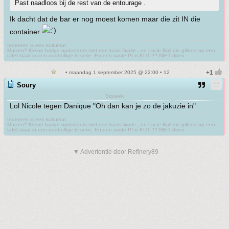
Past naadloos bij de rest van de entourage .
Ik dacht dat de bar er nog moest komen maar die zit IN die
container
Iedereen is een kutlultrut
Muizen? Kleine harige opdonders met een kaas fixatie., en Lucie Ball die gillend op een
tafel staat in een oudbollige tv serie. En een vaste PI is KUT !!!! NIET doen
• maandag 1 september 2025 @ 22:00 • 12
Soury
Squeek
Lol Nicole tegen Danique "Oh dan kan je zo de jakuzie in"
Iedereen is een kutlultrut
Muizen? Kleine harige opdonders met een kaas fixatie., en Lucie Ball die gillend op een
tafel staat in een oudbollige tv serie. En een vaste PI is KUT !!!! NIET doen
▼ Advertentie door Refinery89