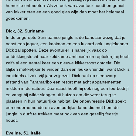
humor te ontmoeten. Als ze ook van avontuur houdt en geniet
van lekker eten en een goed glas wijn dan moet het helemaal
goedkomen.
Dick, 32, Suriname
In de ongerepte Surinaamse jungle is de kans aanwezig dat je
naast een jaguar, een kaaiman en een luiaard ook junglekenner
Dick zal spotten. Deze avonturier is namelijk vaak op
ontdekkingstocht naar zeldzame amfibieën en reptielen, hij heeft
zelfs al een aantal keer een nieuwe kikkersoort ontdekt. Die
blijken makkelijker te vinden dan een leuke vriendin, want Dick is
inmiddels al zo’n vijf jaar vrijgezel. Dick runt op steenworp
afstand van Paramaribo een resort met acht appartementen
midden in de natuur. Daarnaast heeft hij ook nog een tourbedrijf
en vangt hij wilde slangen uit huizen om die weer terug te
plaatsen in hun natuurlijke habitat. De onbevreesde Dick zoekt
een ondernemende en avontuurlijke dame die met hem de
jungle in durft te trekken maar ook van een gezellig feestje
houdt.
Eveline, 51, Italië