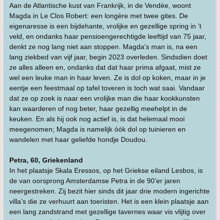
Aan de Atlantische kust van Frankrijk, in de Vendée, woont
Magda in Le Clos Robert: een longère met twee gites. De
eigenaresse is een bijdehante, vrolijke en gezellige spring in ’t
veld, en ondanks haar pensioengerechtigde leeftijd van 75 jaar,
denkt ze nog lang niet aan stoppen. Magda's man is, na een
lang ziekbed van vijf jaar, begin 2023 overleden. Sindsdien doet
ze alles alleen en, ondanks dat dat haar prima afgaat, mist ze
wel een leuke man in haar leven. Ze is dol op koken, maar in je
eentje een feestmaal op tafel toveren is toch wat saai. Vandaar
dat ze op zoek is naar een vrolijke man die haar kookkunsten
kan waarderen of nog beter, haar gezellig meehelpt in de
keuken. En als hij ook nog actief is, is dat helemaal mooi
meegenomen; Magda is namelijk óók dol op tuinieren en
wandelen met haar geliefde hondje Doudou.
Petra, 60, Griekenland
In het plaatsje Skala Eressos, op het Griekse eiland Lesbos, is
de van oorsprong Amsterdamse Petra in de 90’er jaren
neergestreken. Zij bezit hier sinds dit jaar drie modern ingerichte
villa’s die ze verhuurt aan toeristen. Het is een klein plaatsje aan
een lang zandstrand met gezellige tavernes waar vis vlijtig over