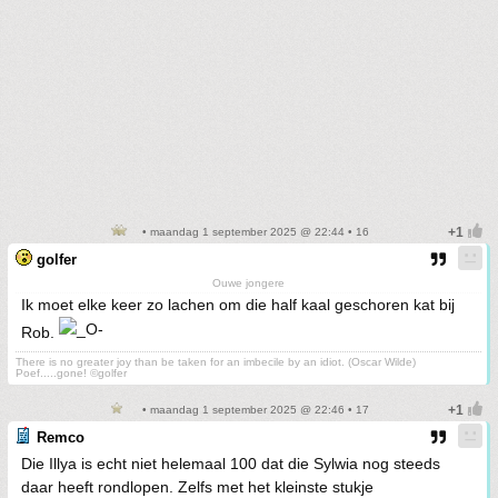
• maandag 1 september 2025 @ 22:44 • 16
golfer
Ouwe jongere
Ik moet elke keer zo lachen om die half kaal geschoren kat bij
Rob.
There is no greater joy than be taken for an imbecile by an idiot. (Oscar Wilde)
Poef.....gone! ©golfer
• maandag 1 september 2025 @ 22:46 • 17
Remco
Die Illya is echt niet helemaal 100 dat die Sylwia nog steeds
daar heeft rondlopen. Zelfs met het kleinste stukje