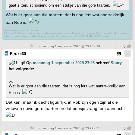
gaat zitten, schooiend om een stukje van die gore taarten..
Wat is er goor aan die taarten, dat is nog iets wat aantrekkelijk
aan Rob is.
Iedereen is een kutlultrut
Muizen? Kleine harige opdonders met een kaas fixatie., en Lucie Ball die gillend op een
tafel staat in een oudbollige tv serie. En een vaste PI is KUT !!!! NIET doen
• maandag 1 september 2025 @ 23:26 • 20
Firuze60
Op
maandag 1 september 2025 23:23
schreef
Soury
het volgende:
[..]
Wat is er goor aan die taarten, dat is nog iets wat aantrekkelijk aan
Rob is.
Dat kan, maar ik dacht figuurlijk, in Rob zijn ogen zijn al die
vrouwen ouwe gore taarten en dat poesje vraagt om aandacht..
• maandag 1 september 2025 @ 23:29 • 21