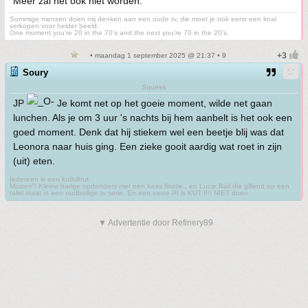
Meer zal het ook niet worden.
Sommige mensen doen mij denken aan een oude tv, die moet je ook eerst een knal
verkopen voor helder beeld.
One moment you’re 20 in the 70’s and the next you’re 70 in the 20’s.
• maandag 1 september 2025 @ 21:37 • 9
Soury
Squeek
JP
Je komt net op het goeie moment, wilde net gaan
lunchen. Als je om 3 uur 's nachts bij hem aanbelt is het ook een
goed moment. Denk dat hij stiekem wel een beetje blij was dat
Leonora naar huis ging. Een zieke gooit aardig wat roet in zijn
(uit) eten.
Iedereen is een kutlultrut
Muizen? Kleine harige opdonders met een kaas fixatie., en Lucie Ball die gillend op een
tafel staat in een oudbollige tv serie. En een vaste PI is KUT !!!! NIET doen
▼ Advertentie door Refinery89