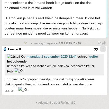
mensenkennis dat iemand heeft kun je toch zien dat dat
helemaal niets is of zal worden.
Bij Rob kun je het als eerlijkheid bestempelen maar ik vind het
ook allemaal vrij lomp. Die eerste wierp zich bijna direct aan zijn
voeten maar toen moest die er niets van hebben. Nu blijkt dat
de rest nog minder is moet ze weer op komen draven.
• maandag 1 september 2025 @ 23:15 • 18
Firuze60
Op
maandag 1 september 2025 22:44
schreef
golfer
het volgende:
Ik moet elke keer zo lachen om die half kaal geschoren kat bij
Rob.
Echt wel, zo'n grappig beestje, hoe dat zij/hij ook elke keer
vlakbij gaat zitten, schooiend om een stukje van die gore
taarten..
▼ Advertentie door Refinery89