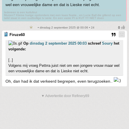
wel een vrouwelijke dame en dat is Lieske niet echt.
Iedereen is een kutlultrut
Muizen? Kleine harige opdonders met een kaas fixatie., en Lucie Ball die gillend op een
tafel staat in een oudbollige tv serie. En een vaste PI is KUT !!!! NIET doen
• dinsdag 2 september 2025 @ 00:06 • 24
Firuze60
Op
dinsdag 2 september 2025 00:03
schreef
Soury
het
volgende:
[..]
Volgens mij vroeg Pettrra juist niet om een jongere vrouw maar wel
een vrouwelijke dame en dat is Lieske niet echt.
Oh, dan had ik dat verkeerd begrepen, even terugzoeken..
▼ Advertentie door Refinery89