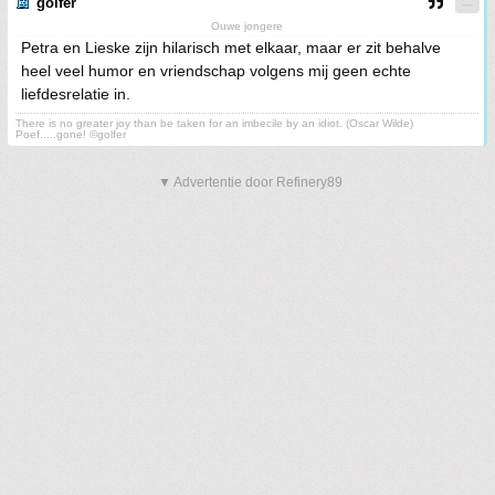
golfer
Ouwe jongere
Petra en Lieske zijn hilarisch met elkaar, maar er zit behalve
heel veel humor en vriendschap volgens mij geen echte
liefdesrelatie in.
There is no greater joy than be taken for an imbecile by an idiot. (Oscar Wilde)
Poef.....gone! ©golfer
▼ Advertentie door Refinery89