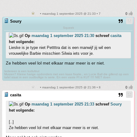
• maandag 1 september 2025 @ 21:33 • 7
Soury
Squeek
Op
maandag 1 september 2025 21:30
schreef
casita
het volgende:
Lieske is je type niet Pettttra dat is een manwijf jij wil een
vrouwelijke Barbie misschien Silwia iets voor je.
Ze hebben veel lol met elkaar maar meer is er niet.
Iedereen is een kutlultrut
Muizen? Kleine harige opdonders met een kaas fixatie., en Lucie Ball die gillend op een
tafel staat in een oudbollige tv serie. En een vaste PI is KUT !!!! NIET doen
• maandag 1 september 2025 @ 21:36 • 8
casita
Op
maandag 1 september 2025 21:33
schreef
Soury
het volgende:
[..]
Ze hebben veel lol met elkaar maar meer is er niet.