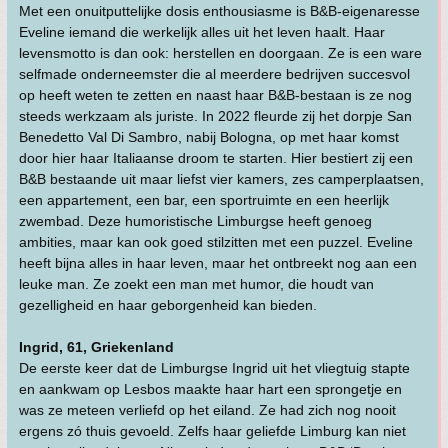
Met een onuitputtelijke dosis enthousiasme is B&B-eigenaresse
Eveline iemand die werkelijk alles uit het leven haalt. Haar
levensmotto is dan ook: herstellen en doorgaan. Ze is een ware
selfmade onderneemster die al meerdere bedrijven succesvol
op heeft weten te zetten en naast haar B&B-bestaan is ze nog
steeds werkzaam als juriste. In 2022 fleurde zij het dorpje San
Benedetto Val Di Sambro, nabij Bologna, op met haar komst
door hier haar Italiaanse droom te starten. Hier bestiert zij een
B&B bestaande uit maar liefst vier kamers, zes camperplaatsen,
een appartement, een bar, een sportruimte en een heerlijk
zwembad. Deze humoristische Limburgse heeft genoeg
ambities, maar kan ook goed stilzitten met een puzzel. Eveline
heeft bijna alles in haar leven, maar het ontbreekt nog aan een
leuke man. Ze zoekt een man met humor, die houdt van
gezelligheid en haar geborgenheid kan bieden.
Ingrid, 61, Griekenland
De eerste keer dat de Limburgse Ingrid uit het vliegtuig stapte
en aankwam op Lesbos maakte haar hart een sprongetje en
was ze meteen verliefd op het eiland. Ze had zich nog nooit
ergens zó thuis gevoeld. Zelfs haar geliefde Limburg kan niet