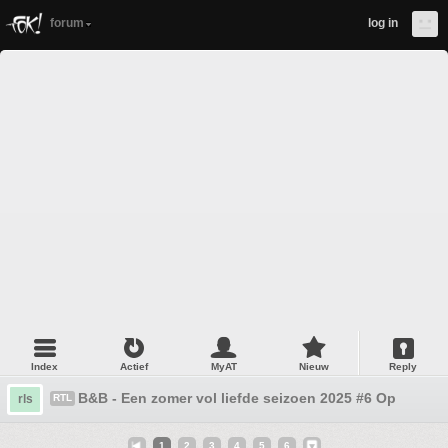
forum
log in
Index
Actief
MyAT
Nieuw
Reply
B&B - Een zomer vol liefde seizoen 2025 #6 Op roze h
rls
RTL
1
2
3
4
5
6