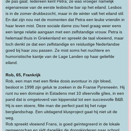
de pas gaat. Iedereen kent Petra; ze was vroeger namelijk
eigenaresse van de eerste lesbische bar op het eiland. Lesbos
is in de zomer drukbezocht, maar in de winter valt het eiland stil.
En dat zijn nou net de momenten dat Petra een leuke vriendin in
haar leven mist. Deze sociale dame zou heel graag weer eens
een lange relatie aangaan met een zelfstandige vrouw. Petra is
helemaal thuis in Griekenland en spreekt de taal vloeiend, maar
toch denkt ze dat een zelfstandige en reislustige Nederlandse
goed bij haar zou passen. Ze mist soms het nuchtere en
humoristische kantje van de Lage Landen op haar geliefde
eiland.
Rob, 65, Frankrijk
Rob, een man met een flinke dosis avontuur in zijn bloed,
besloot in 1998 zijn geluk te zoeken in de Franse Pyreneeën. Hij
runt nu een domaine in Estadens met 10 sfeervolle gîtes, in een
pand dat is omgetoverd van kippenstal tot een succesvolle B&B.
Hij is een stoere, fitte man die perfect past bij het ruige
berglandschap. Een uitdagend klusproject gaat hij niet uit de
weg.
Rob spreekt vloeiend Frans, is goed geïntegreerd in de lokale
gemeenschap en rijdt dagelijks de dorpskinderen naar school.