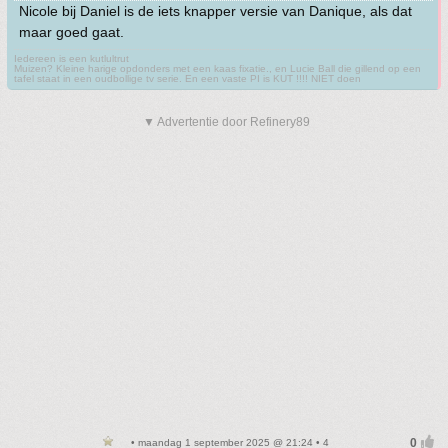
Nicole bij Daniel is de iets knapper versie van Danique, als dat
maar goed gaat.
Iedereen is een kutlultrut
Muizen? Kleine harige opdonders met een kaas fixatie., en Lucie Ball die gillend op een
tafel staat in een oudbollige tv serie. En een vaste PI is KUT !!!! NIET doen
▼ Advertentie door Refinery89
• maandag 1 september 2025 @ 21:24 • 4