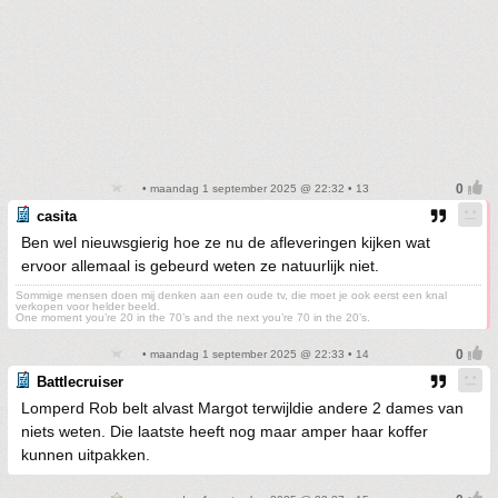
• maandag 1 september 2025 @ 22:32 • 13
casita
Ben wel nieuwsgierig hoe ze nu de afleveringen kijken wat
ervoor allemaal is gebeurd weten ze natuurlijk niet.
Sommige mensen doen mij denken aan een oude tv, die moet je ook eerst een knal
verkopen voor helder beeld.
One moment you’re 20 in the 70’s and the next you’re 70 in the 20’s.
• maandag 1 september 2025 @ 22:33 • 14
Battlecruiser
Lomperd Rob belt alvast Margot terwijldie andere 2 dames van
niets weten. Die laatste heeft nog maar amper haar koffer
kunnen uitpakken.