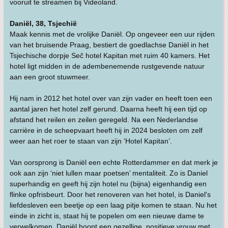
vooruit te streamen bij Videoland.
Daniël, 38, Tsjechië
Maak kennis met de vrolijke Daniël. Op ongeveer een uur rijden
van het bruisende Praag, bestiert de goedlachse Daniël in het
Tsjechische dorpje Seč hotel Kapitan met ruim 40 kamers. Het
hotel ligt midden in de adembenemende rustgevende natuur
aan een groot stuwmeer.
Hij nam in 2012 het hotel over van zijn vader en heeft toen een
aantal jaren het hotel zelf gerund. Daarna heeft hij een tijd op
afstand het reilen en zeilen geregeld. Na een Nederlandse
carrière in de scheepvaart heeft hij in 2024 besloten om zelf
weer aan het roer te staan van zijn ‘Hotel Kapitan’.
Van oorsprong is Daniël een echte Rotterdammer en dat merk je
ook aan zijn ‘niet lullen maar poetsen’ mentaliteit. Zo is Daniel
superhandig en geeft hij zijn hotel nu (bijna) eigenhandig een
flinke opfrisbeurt. Door het renoveren van het hotel, is Daniel's
liefdesleven een beetje op een laag pitje komen te staan. Nu het
einde in zicht is, staat hij te popelen om een nieuwe dame te
verwelkomen. Daniël hoopt een gezellige, positieve vrouw met