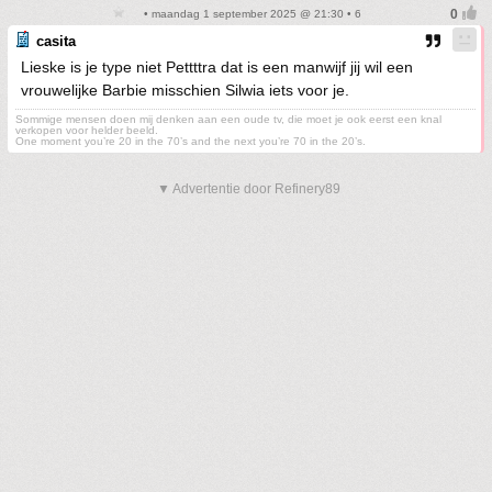
• maandag 1 september 2025 @ 21:30 • 6
casita
Lieske is je type niet Pettttra dat is een manwijf jij wil een
vrouwelijke Barbie misschien Silwia iets voor je.
Sommige mensen doen mij denken aan een oude tv, die moet je ook eerst een knal
verkopen voor helder beeld.
One moment you’re 20 in the 70’s and the next you’re 70 in the 20’s.
▼ Advertentie door Refinery89