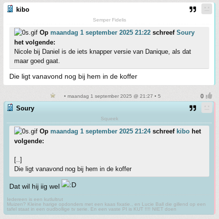
kibo
Semper Fidelis
Op
maandag 1 september 2025 21:22
schreef
Soury
het volgende:
Nicole bij Daniel is de iets knapper versie van Danique, als dat
maar goed gaat.
Die ligt vanavond nog bij hem in de koffer
• maandag 1 september 2025 @ 21:27 • 5
Soury
Squeek
Op
maandag 1 september 2025 21:24
schreef
kibo
het
volgende:
[..]
Die ligt vanavond nog bij hem in de koffer
Dat wil hij iig wel
Iedereen is een kutlultrut
Muizen? Kleine harige opdonders met een kaas fixatie., en Lucie Ball die gillend op een
tafel staat in een oudbollige tv serie. En een vaste PI is KUT !!!! NIET doen