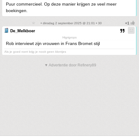
Puur commercieel. Op deze manier krijgen ze veel meer
boekingen.
• dinsdag 2 september 2025 @ 21:01 • 30
De_Melkboer
Higrigrops
Rob interviewt zijn vrouwen in Frans Bromet stijl
Als je goed roert krijg je nooit geen klontjes
▼ Advertentie door Refinery89