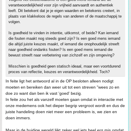
verantwoordelijkheid voor zijn vrijheid aanvaardt en authentiek
leeft. Dit betekent dat je je eigen waarden en betekenis creëert, in
plaats van klakkeloos de regels van anderen of de maatschappij te
volgen.
Is goedheid te vinden in intentie, uitkomst, of beide? Kan iemand
die fouten maakt nog steeds goed zijn? Is een goed mens iemand
die altijd juiste keuzes maakt, of iemand die onophoudelijk streeft
naar goedheid ondanks fouten? Is een goed mens iemand die
bewust streeft naar verbetering van zichzelf en zijn omgeving?
Misschien is goedheid geen statisch ideaal, maar een voortdurend
proces van reflectie, keuzes en verantwoordelijkheid. Toch?
In feite ligt het antwoord al in de OP besloten alleen nodigt
moeten en bereiken dan weer uit tot een streven "wees zo en
doe zo want dan ben ik vast 'goed' bezig.
In feite zou het als vanzelf moeten gaan omdat in interactie met
onze medemens ook het dieper begrip vergroot wordt en dus de
juiste handeling doen niet meer een probleem is, we zien en
doen immers.
Maar in de huidige wereld lijkt zeker wel iets heel erg mis omdat