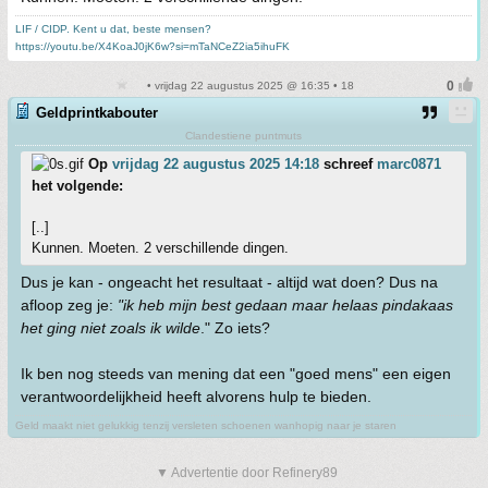
LIF / CIDP. Kent u dat, beste mensen?
https://youtu.be/X4KoaJ0jK6w?si=mTaNCeZ2ia5ihuFK
• vrijdag 22 augustus 2025 @ 16:35 • 18
Geldprintkabouter
Clandestiene puntmuts
Op
vrijdag 22 augustus 2025 14:18
schreef
marc0871
het volgende:
[..]
Kunnen. Moeten. 2 verschillende dingen.
Dus je kan - ongeacht het resultaat - altijd wat doen? Dus na
afloop zeg je:
"ik heb mijn best gedaan maar helaas pindakaas
het ging niet zoals ik wilde
." Zo iets?
Ik ben nog steeds van mening dat een "goed mens" een eigen
verantwoordelijkheid heeft alvorens hulp te bieden.
Geld maakt niet gelukkig tenzij versleten schoenen wanhopig naar je staren
▼ Advertentie door Refinery89