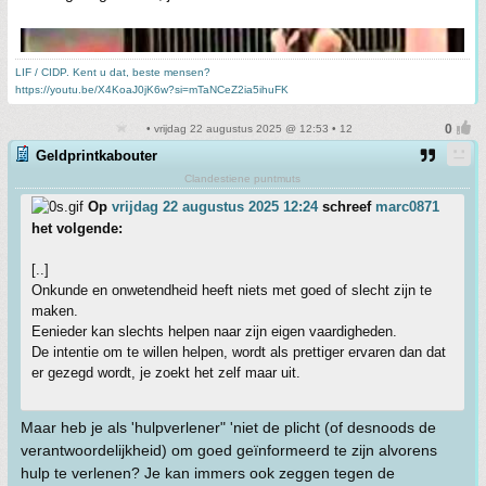
LIF / CIDP. Kent u dat, beste mensen?
https://youtu.be/X4KoaJ0jK6w?si=mTaNCeZ2ia5ihuFK
• vrijdag 22 augustus 2025 @ 12:53 • 12
Geldprintkabouter
Clandestiene puntmuts
Op
vrijdag 22 augustus 2025 12:24
schreef
marc0871
het volgende:
[..]
Onkunde en onwetendheid heeft niets met goed of slecht zijn te
maken.
Eenieder kan slechts helpen naar zijn eigen vaardigheden.
De intentie om te willen helpen, wordt als prettiger ervaren dan dat
er gezegd wordt, je zoekt het zelf maar uit.
Maar heb je als 'hulpverlener" 'niet de plicht (of desnoods de
verantwoordelijkheid) om goed geïnformeerd te zijn alvorens
hulp te verlenen? Je kan immers ook zeggen tegen de