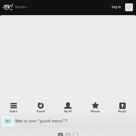
forum
log in
Index
Actief
MyAT
Nieuw
Reply
Wat is een "goed mens"?
f&l
1
2