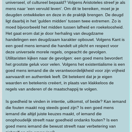
universeel, of cultureel bepaald? Volgens Aristoteles streef je als
mens naar 'een vervuld leven'. Om dit te bereiken, moet je je
deugden ontwikkelen en deze in de praktijk brengen. De deugd
ligt daarbij in het 'gulden midden' tussen twee extremen. Zo is
moed bijvoorbeeld het midden tussen lafheid en roekeloosheid.
Het gaat erom dat je door herhaling van deugdzame
handelingen een deugdzaam karakter opbouwt. Volgens Kant is
een goed mens iemand die handelt uit plicht en respect voor
deze universele morele regels, ongeacht de gevolgen.
Utilitaristen kijken naar de gevolgen: een goed mens bevordert
het grootste geluk voor velen. Volgens het existentialisme is een
goed mens iemand die de verantwoordelijkheid voor zijn vrijheid
aanvaardt en authentiek leeft. Dit betekent dat je je eigen
waarden en betekenis creëert, in plaats van klakkeloos de
regels van anderen of de maatschappij te volgen.
Is goedheid te vinden in intentie, uitkomst, of beide? Kan iemand
die fouten maakt nog steeds goed zijn? Is een goed mens
iemand die altijd juiste keuzes maakt, of iemand die
onophoudelijk streeft naar goedheid ondanks fouten? Is een
goed mens iemand die bewust streeft naar verbetering van