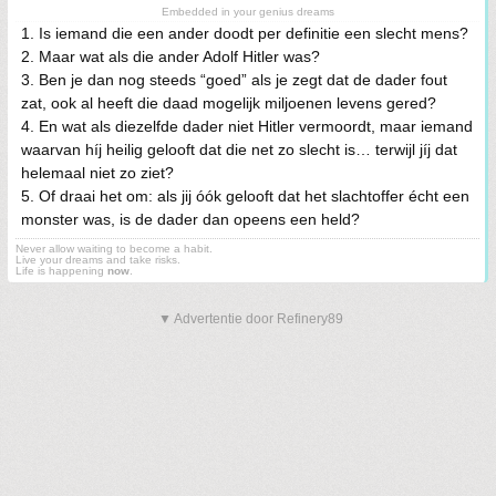
Embedded in your genius dreams
1. Is iemand die een ander doodt per definitie een slecht mens?
2. Maar wat als die ander Adolf Hitler was?
3. Ben je dan nog steeds “goed” als je zegt dat de dader fout
zat, ook al heeft die daad mogelijk miljoenen levens gered?
4. En wat als diezelfde dader niet Hitler vermoordt, maar iemand
waarvan híj heilig gelooft dat die net zo slecht is… terwijl jíj dat
helemaal niet zo ziet?
5. Of draai het om: als jij óók gelooft dat het slachtoffer écht een
monster was, is de dader dan opeens een held?
Never allow waiting to become a habit.
Live your dreams and take risks.
Life is happening
now
.
▼ Advertentie door Refinery89