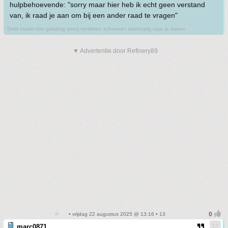
hulpbehoevende: "sorry maar hier heb ik echt geen verstand
van, ik raad je aan om bij een ander raad te vragen"
Geld maakt niet gelukkig tenzij versleten schoenen wanhopig naar je staren
▼ Advertentie door Refinery89
• vrijdag 22 augustus 2025 @ 13:16 • 13
marc0871