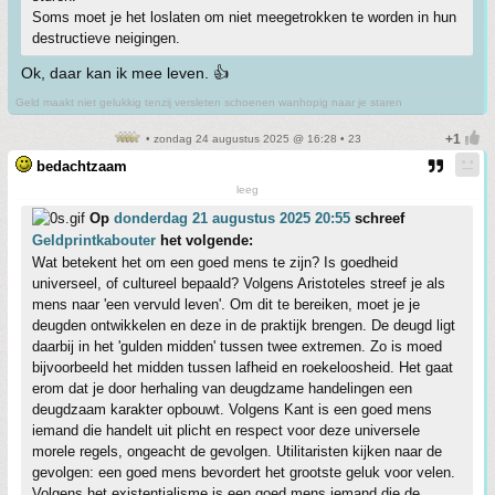
Soms moet je het loslaten om niet meegetrokken te worden in hun
destructieve neigingen.
Ok, daar kan ik mee leven. 👍
Geld maakt niet gelukkig tenzij versleten schoenen wanhopig naar je staren
• zondag 24 augustus 2025 @ 16:28 • 23
bedachtzaam
leeg
Op
donderdag 21 augustus 2025 20:55
schreef
Geldprintkabouter
het volgende:
Wat betekent het om een goed mens te zijn? Is goedheid
universeel, of cultureel bepaald? Volgens Aristoteles streef je als
mens naar 'een vervuld leven'. Om dit te bereiken, moet je je
deugden ontwikkelen en deze in de praktijk brengen. De deugd ligt
daarbij in het 'gulden midden' tussen twee extremen. Zo is moed
bijvoorbeeld het midden tussen lafheid en roekeloosheid. Het gaat
erom dat je door herhaling van deugdzame handelingen een
deugdzaam karakter opbouwt. Volgens Kant is een goed mens
iemand die handelt uit plicht en respect voor deze universele
morele regels, ongeacht de gevolgen. Utilitaristen kijken naar de
gevolgen: een goed mens bevordert het grootste geluk voor velen.
Volgens het existentialisme is een goed mens iemand die de