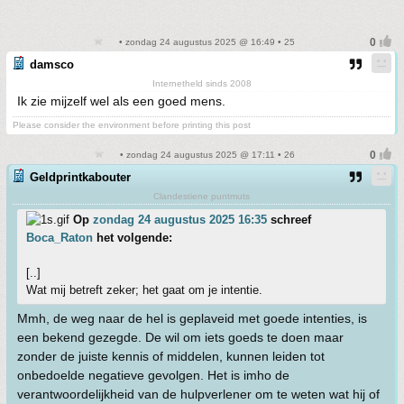
• zondag 24 augustus 2025 @ 16:49 • 25
damsco
Internetheld sinds 2008
Ik zie mijzelf wel als een goed mens.
Please consider the environment before printing this post
• zondag 24 augustus 2025 @ 17:11 • 26
Geldprintkabouter
Clandestiene puntmuts
Op
zondag 24 augustus 2025 16:35
schreef
Boca_Raton
het volgende:
[..]
Wat mij betreft zeker; het gaat om je intentie.
Mmh, de weg naar de hel is geplaveid met goede intenties, is
een bekend gezegde. De wil om iets goeds te doen maar
zonder de juiste kennis of middelen, kunnen leiden tot
onbedoelde negatieve gevolgen. Het is imho de
verantwoordelijkheid van de hulpverlener om te weten wat hij of