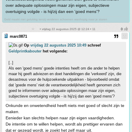
over adequate oplossingen maar zijn eigen, subjectieve
overtuiging volgde - is hij/zij dan een 'goed mens'?
Geld maakt niet gelukkig tenzij versleten schoenen wanhopig naar je staren
• vrijdag 22 augustus 2025 @ 12:24 • 11
marc0871
Op
vrijdag 22 augustus 2025 10:49
schreef
Geldprintkabouter
het volgende:
[..]
Als een 'goed mens' goede intenties heeft om die ander te helpen
maar hij geeft adviezen en doet handelingen die 'verkeerd' zijn, die
desastreus voor de hulpzoekende uitpakken - bijvoorbeeld omdat
dat 'goede mens' niet de verantwoordelijkheid heeft genomen zich
goed te informeren over adequate oplossingen maar zijn eigen,
subjectieve overtuiging volgde - is hij/zij dan een 'goed mens'?
Onkunde en onwetendheid heeft niets met goed of slecht zijn te
maken.
Eenieder kan slechts helpen naar zijn eigen vaardigheden.
De intentie om te willen helpen, wordt als prettiger ervaren dan
dat er gezegd wordt, je zoekt het zelf maar uit.