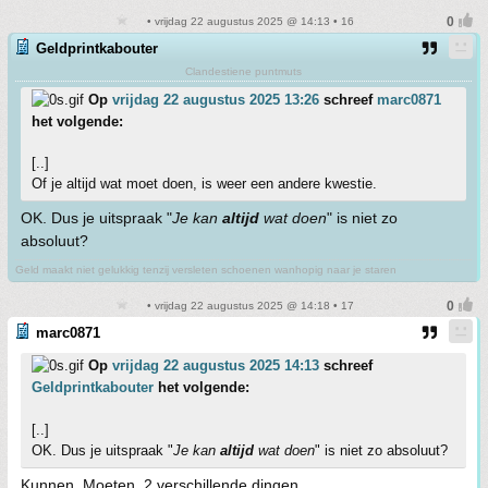
• vrijdag 22 augustus 2025 @ 14:13 • 16
Geldprintkabouter
Clandestiene puntmuts
Op
vrijdag 22 augustus 2025 13:26
schreef
marc0871
het volgende:
[..]
Of je altijd wat moet doen, is weer een andere kwestie.
OK. Dus je uitspraak "
Je kan
altijd
wat doen
" is niet zo
absoluut?
Geld maakt niet gelukkig tenzij versleten schoenen wanhopig naar je staren
• vrijdag 22 augustus 2025 @ 14:18 • 17
marc0871
Op
vrijdag 22 augustus 2025 14:13
schreef
Geldprintkabouter
het volgende:
[..]
OK. Dus je uitspraak "
Je kan
altijd
wat doen
" is niet zo absoluut?
Kunnen. Moeten. 2 verschillende dingen.