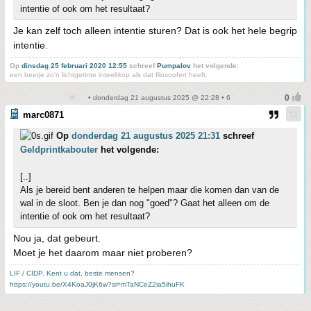
intentie of ook om het resultaat?
Je kan zelf toch alleen intentie sturen? Dat is ook het hele begrip
intentie.
Op
dinsdag 25 februari 2020 12:55
schreef
Pumpalov
het volgende:
een beetje zo'n lichtgetinte inteeltkop als dat filosoofert heeft.
• donderdag 21 augustus 2025 @ 22:28 • 6
marc0871
Op
donderdag 21 augustus 2025 21:31
schreef
Geldprintkabouter
het volgende:
[..]
Als je bereid bent anderen te helpen maar die komen dan van de
wal in de sloot. Ben je dan nog "goed"? Gaat het alleen om de
intentie of ook om het resultaat?
Nou ja, dat gebeurt.
Moet je het daarom maar niet proberen?
LIF / CIDP. Kent u dat, beste mensen?
https://youtu.be/X4KoaJ0jK6w?si=mTaNCeZ2ia5ihuFK