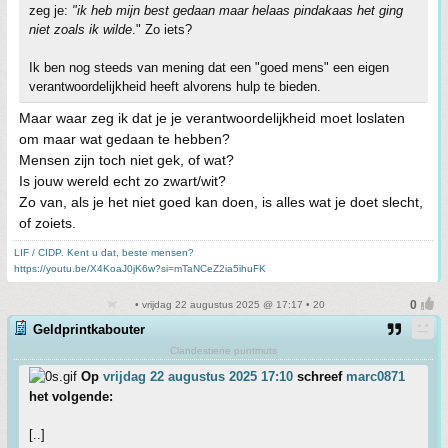
zeg je:
"ik heb mijn best gedaan maar helaas pindakaas het ging
niet zoals ik wilde
." Zo iets?
Ik ben nog steeds van mening dat een "goed mens" een eigen
verantwoordelijkheid heeft alvorens hulp te bieden.
Maar waar zeg ik dat je je verantwoordelijkheid moet loslaten
om maar wat gedaan te hebben?
Mensen zijn toch niet gek, of wat?
Is jouw wereld echt zo zwart/wit?
Zo van, als je het niet goed kan doen, is alles wat je doet slecht,
of zoiets.
LIF / CIDP. Kent u dat, beste mensen?
https://youtu.be/X4KoaJ0jK6w?si=mTaNCeZ2ia5ihuFK
• vrijdag 22 augustus 2025 @ 17:17 • 20
Geldprintkabouter
Clandestiene puntmuts
Op
vrijdag 22 augustus 2025 17:10
schreef
marc0871
het volgende:
[..]