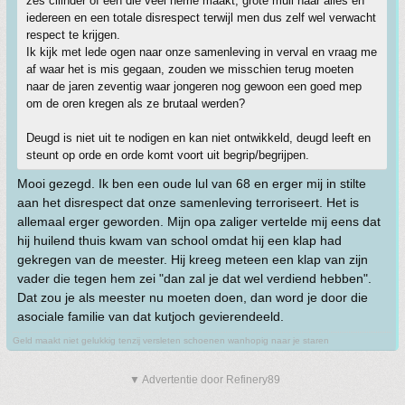
zes cilinder of een die veel herrie maakt, grote muil naar alles en
iedereen en een totale disrespect terwijl men dus zelf wel verwacht
respect te krijgen.
Ik kijk met lede ogen naar onze samenleving in verval en vraag me
af waar het is mis gegaan, zouden we misschien terug moeten
naar de jaren zeventig waar jongeren nog gewoon een goed mep
om de oren kregen als ze brutaal werden?
Deugd is niet uit te nodigen en kan niet ontwikkeld, deugd leeft en
steunt op orde en orde komt voort uit begrip/begrijpen.
Mooi gezegd. Ik ben een oude lul van 68 en erger mij in stilte
aan het disrespect dat onze samenleving terroriseert. Het is
allemaal erger geworden. Mijn opa zaliger vertelde mij eens dat
hij huilend thuis kwam van school omdat hij een klap had
gekregen van de meester. Hij kreeg meteen een klap van zijn
vader die tegen hem zei "dan zal je dat wel verdiend hebben".
Dat zou je als meester nu moeten doen, dan word je door die
asociale familie van dat kutjoch gevierendeeld.
Geld maakt niet gelukkig tenzij versleten schoenen wanhopig naar je staren
▼ Advertentie door Refinery89