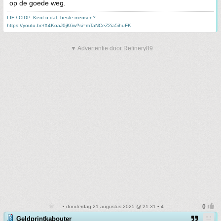
op de goede weg.
LIF / CIDP. Kent u dat, beste mensen?
https://youtu.be/X4KoaJ0jK6w?si=mTaNCeZ2ia5ihuFK
▼ Advertentie door Refinery89
• donderdag 21 augustus 2025 @ 21:31 • 4
Geldprintkabouter