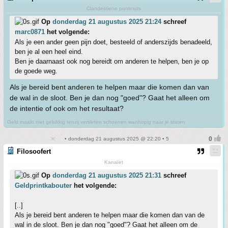
Clandestiene puntmuts
Op
donderdag 21 augustus 2025 21:24
schreef
marc0871
het volgende:
Als je een ander geen pijn doet, besteeld of anderszijds benadeeld,
ben je al een heel eind.
Ben je daarnaast ook nog bereidt om anderen te helpen, ben je op
de goede weg.
Als je bereid bent anderen te helpen maar die komen dan van
de wal in de sloot. Ben je dan nog "goed"? Gaat het alleen om
de intentie of ook om het resultaat?
Geld maakt niet gelukkig tenzij versleten schoenen wanhopig naar je staren
• donderdag 21 augustus 2025 @ 22:20 • 5
Filosoofert
Kanaïet
Op
donderdag 21 augustus 2025 21:31
schreef
Geldprintkabouter
het volgende:
[..]
Als je bereid bent anderen te helpen maar die komen dan van de
wal in de sloot. Ben je dan nog "goed"? Gaat het alleen om de