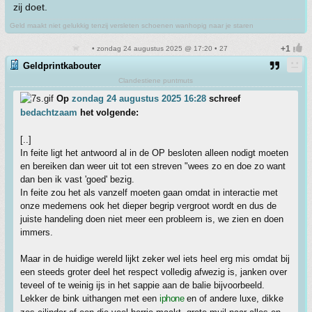
zij doet.
Geld maakt niet gelukkig tenzij versleten schoenen wanhopig naar je staren
• zondag 24 augustus 2025 @ 17:20 • 27
Geldprintkabouter
Clandestiene puntmuts
Op
zondag 24 augustus 2025 16:28
schreef
bedachtzaam
het volgende:
[..]
In feite ligt het antwoord al in de OP besloten alleen nodigt moeten
en bereiken dan weer uit tot een streven "wees zo en doe zo want
dan ben ik vast 'goed' bezig.
In feite zou het als vanzelf moeten gaan omdat in interactie met
onze medemens ook het dieper begrip vergroot wordt en dus de
juiste handeling doen niet meer een probleem is, we zien en doen
immers.
Maar in de huidige wereld lijkt zeker wel iets heel erg mis omdat bij
een steeds groter deel het respect volledig afwezig is, janken over
teveel of te weinig ijs in het sappie aan de balie bijvoorbeeld.
Lekker de bink uithangen met een
iphone
en of andere luxe, dikke