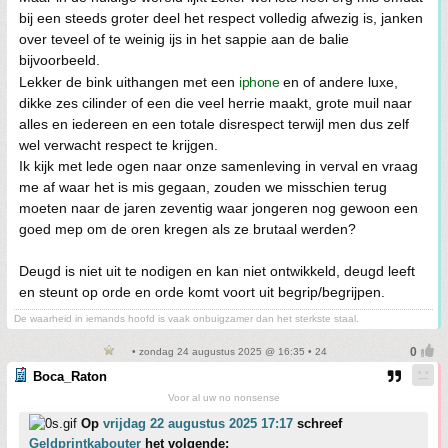
bij een steeds groter deel het respect volledig afwezig is, janken
over teveel of te weinig ijs in het sappie aan de balie
bijvoorbeeld.
Lekker de bink uithangen met een
iphone
en of andere luxe,
dikke zes cilinder of een die veel herrie maakt, grote muil naar
alles en iedereen en een totale disrespect terwijl men dus zelf
wel verwacht respect te krijgen.
Ik kijk met lede ogen naar onze samenleving in verval en vraag
me af waar het is mis gegaan, zouden we misschien terug
moeten naar de jaren zeventig waar jongeren nog gewoon een
goed mep om de oren kregen als ze brutaal werden?
Deugd is niet uit te nodigen en kan niet ontwikkeld, deugd leeft
en steunt op orde en orde komt voort uit begrip/begrijpen.
De waarheid in iemands hoofd is vaak onbuigzamer dan het sterkste staal.
• zondag 24 augustus 2025 @ 16:35 • 24
Boca_Raton
Voor al uw no nonsense
Op
vrijdag 22 augustus 2025 17:17
schreef
Geldprintkabouter
het volgende: