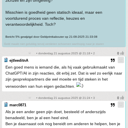
zichzelf en zijn omgeving?
Misschien is goedheid geen statisch ideaal, maar een
voortdurend proces van reflectie, keuzes en
verantwoordelijkheid. Toch?
Bericht 5% gewijzigd door Geldprintkabouter op 21-08-2025 21:33:08
Geld maakt niet gelukkig tenzij versleten schoenen wanhopig naar je staren
• donderdag 21 augustus 2025 @ 21:18 • 2
ejtleeditnA
Een goed mens is iemand die, als hij vaak gebruikmaakt van
ChatGPT/AI in zijn reacties, dit erbij zet. Dat is wel zo eerlijk naar
zijn gesprekspartners die wel moeite en tijd steken in het
verwoorden van hun eigen gedachten.
• donderdag 21 augustus 2025 @ 21:24 • 3
marc0871
Als je een ander geen pijn doet, besteeld of anderszijds
benadeeld, ben je al een heel eind.
Ben je daarnaast ook nog bereidt om anderen te helpen, ben je