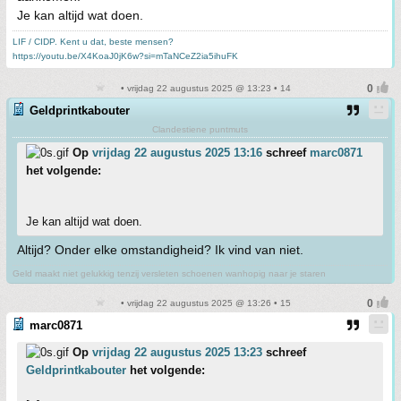
Je kan altijd wat doen.
LIF / CIDP. Kent u dat, beste mensen?
https://youtu.be/X4KoaJ0jK6w?si=mTaNCeZ2ia5ihuFK
• vrijdag 22 augustus 2025 @ 13:23 • 14
Geldprintkabouter
Clandestiene puntmuts
Op
vrijdag 22 augustus 2025 13:16
schreef
marc0871
het volgende:
Je kan altijd wat doen.
Altijd? Onder elke omstandigheid? Ik vind van niet.
Geld maakt niet gelukkig tenzij versleten schoenen wanhopig naar je staren
• vrijdag 22 augustus 2025 @ 13:26 • 15
marc0871
Op
vrijdag 22 augustus 2025 13:23
schreef
Geldprintkabouter
het volgende: