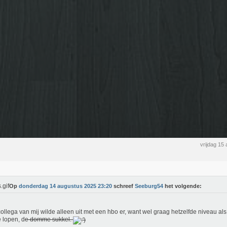
vrijdag 15
Op
donderdag 14 augustus 2025 23:20
schreef
Seeburg54
het volgende:
ollega van mij wilde alleen uit met een hbo er, want wel graag hetzelfde niveau als
e lopen, d
e domme sukkel.