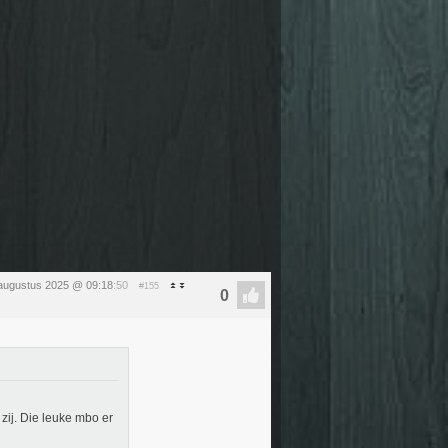
 augustus 2025 @ 09:18
:50
#155
 zij. Die leuke mbo er