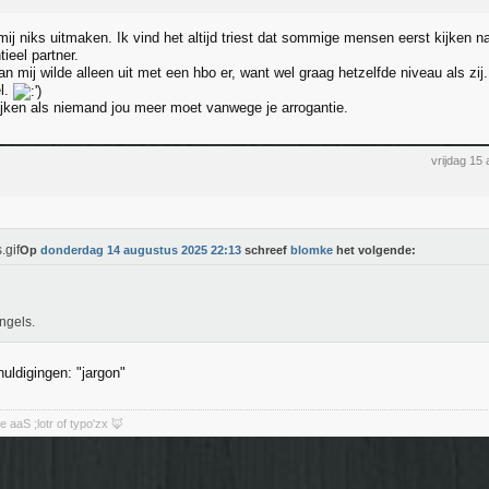
ij niks uitmaken. Ik vind het altijd triest dat sommige mensen eerst kijken n
ieel partner.
n mij wilde alleen uit met een hbo er, want wel graag hetzelfde niveau als zij.
l.
ijken als niemand jou meer moet vanwege je arrogantie.
vrijdag 15
Op
donderdag 14 augustus 2025 22:13
schreef
blomke
het volgende:
ngels.
uldigingen: "jargon"
aaS ;lotr of typo'zx 🦊