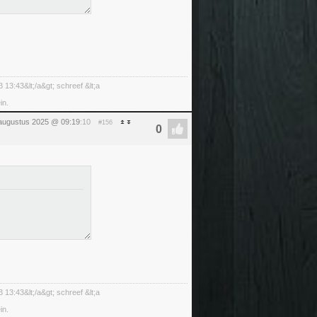
 13:43&lt;/a&gt; schreef &lt;a
in.
 augustus 2025 @ 09:19
:10
#156
 13:43&lt;/a&gt; schreef &lt;a
in.