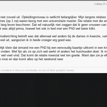
vrijdag 15
niet zoveel uit. Opleidingsniveau is wellicht belangrijker. Mijn langste rela
es (op 1 na) waren bezig met een universitaire master. Die relatie met die and
lang leven beschoren. Dat wil natuurlijk niet zeggen dat ik geen vrouwen van
t was altijd prima, hoewel het ook in bed met een PhD wel beter klikt.
udierichting betreft was dat allemaal wel anders bij de dames in kwestie, var
veel uit, aangezien ik in beide vroeger erg goed was.
rlijk klein dat iemand me een PhD bij een eenvoudig baantje uitkomt in een kro
vinden. Wel fijn als ze op zich wel werkt of anders het huishouden doet. Ik m
r wel veel vind. Dat komt de relatie meestal niet ten goede. Want dan zie je e
e moe en dan komt alles op het weekend neer.
 socialism is that you eventually run out of other people's money