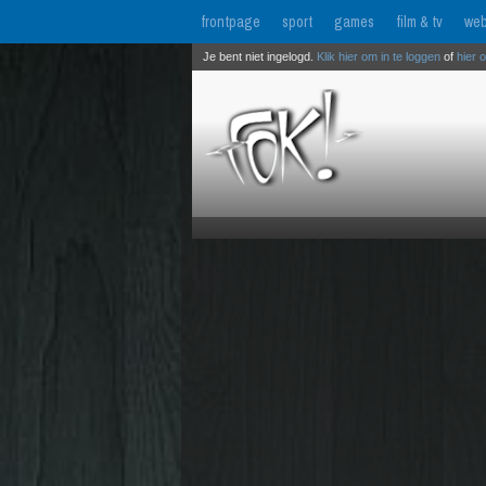
frontpage
sport
games
film & tv
web
Je bent niet ingelogd.
Klik hier om in te loggen
of
hier 