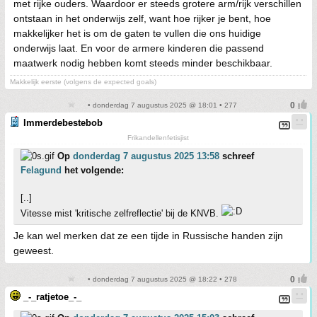
met rijke ouders. Waardoor er steeds grotere arm/rijk verschillen
ontstaan in het onderwijs zelf, want hoe rijker je bent, hoe
makkelijker het is om de gaten te vullen die ons huidige
onderwijs laat. En voor de armere kinderen die passend
maatwerk nodig hebben komt steeds minder beschikbaar.
Makkelijk eerste (volgens de expected goals)
• donderdag 7 augustus 2025 @ 18:01 • 277
Immerdebestebob
Frikandellenfetisjist
Op
donderdag 7 augustus 2025 13:58
schreef
Felagund
het volgende:
[..]
Vitesse mist 'kritische zelfreflectie' bij de KNVB.
Je kan wel merken dat ze een tijde in Russische handen zijn
geweest.
• donderdag 7 augustus 2025 @ 18:22 • 278
_-_ratjetoe_-_