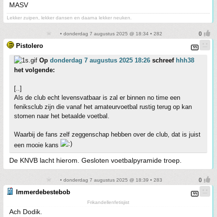
MASV
Lekker zuipen, lekker dansen en daarna lekker neuken.
• donderdag 7 augustus 2025 @ 18:34 • 282
Pistolero
Op
donderdag 7 augustus 2025 18:26
schreef
hhh38
het volgende:
[..]
Als de club echt levensvatbaar is zal er binnen no time een
feniksclub zijn die vanaf het amateurvoetbal rustig terug op kan
stomen naar het betaalde voetbal.
Waarbij de fans zelf zeggenschap hebben over de club, dat is juist
een mooie kans
De KNVB lacht hierom. Gesloten voetbalpyramide troep.
• donderdag 7 augustus 2025 @ 18:39 • 283
Immerdebestebob
Frikandellenfetisjist
Ach Dodik.