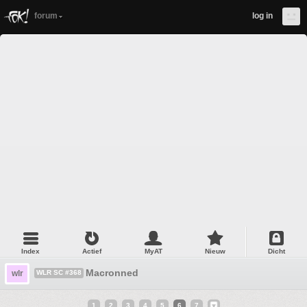
forum
log in
Index
Actief
MyAT
Nieuw
Dicht
Macronned
wlr
WLR SC #368
1
2
3
4
5
6
7