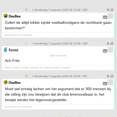
• donderdag 7 augustus 2025 @ 13:28 • 265
DeeBee
Zullen de altijd tokkie zijnde voetbalhooligans de rechtbank gaan
bestormen?
Jack does it in real time...
• donderdag 7 augustus 2025 @ 13:30 • 266
Szura
Kijk eens aan!
Ach Frits
Lekker zuipen, lekker dansen en daarna lekker neuken.
• donderdag 7 augustus 2025 @ 13:42 • 267
DeeBee
Moet wel ernstig lachen om het argument dat er 300 mensen bij
die zitting zijn zou bewijzen dat de club levensvatbaar is, het
bewijst eerder het tegenovergestelde...
Jack does it in real time...