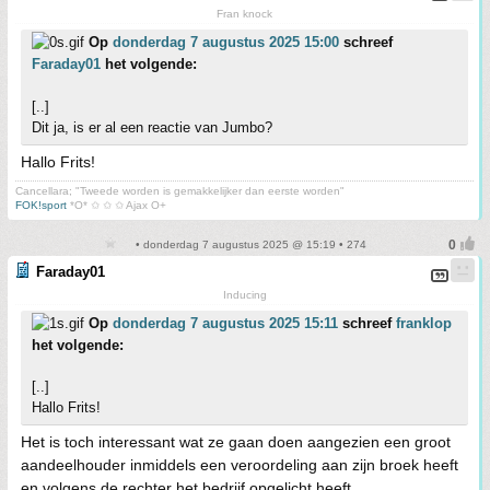
Fran knock
Op
donderdag 7 augustus 2025 15:00
schreef
Faraday01
het volgende:
[..]
Dit ja, is er al een reactie van Jumbo?
Hallo Frits!
Cancellara; "Tweede worden is gemakkelijker dan eerste worden"
FOK!sport
*O* ✩ ✩ ✩ Ajax O+
• donderdag 7 augustus 2025 @ 15:19 • 274
Faraday01
Inducing
Op
donderdag 7 augustus 2025 15:11
schreef
franklop
het volgende:
[..]
Hallo Frits!
Het is toch interessant wat ze gaan doen aangezien een groot
aandeelhouder inmiddels een veroordeling aan zijn broek heeft
en volgens de rechter het bedrijf opgelicht heeft.