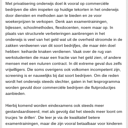
Met privatisering onderwijs doel ik vooral op commerciële
bedrijven die slim inspelen op huidige tekorten in het onderwijs
door diensten en methoden aan te bieden en ze voor
woekerprijzen te verkopen. Denk aan examentrainingen,
bijlessen, schoolmethodes, flexdocenten, noem maar op. In
plaats van structurele verbeteringen aanbrengen in het
onderwijs is veel van het geld wat uit de overheid stroomde in de
zakken verdwenen van dit soort bedrijfjes, die maar één doel
hebben: keiharde knaken verdienen. Vaak over de rug van
werkstudenten die maar een fractie van het geld zien, of andere
mensen met een nuluren contract. In dit extreme geval dus zelfs
vrijwilligers. Die soms overigens ook volkomen incompetent zijn,
screening is er nauwelijks bij dat soort bedrijven. Om die reden
wordt het onderwijs steeds slechter, gaten in het lesprogramma
worden gevuld door commerciële bedrijven die flutproductjes
aanbieden.
Hierbij komend worden eindexamens ook steeds meer
gestandaardiseerd, met als gevolg dat het steeds meer loont om
trucjes ‘te drillen’. Die leer je via de kwalitatief betere
examentrainingen, maar die zijn vooral betaalbaar voor kinderen