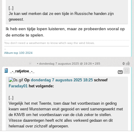
[..]
Je kan wel merken dat ze een tijde in Russische handen zijn
geweest.
Ik heb een tijdje lopen luisteren, maar ze probeerden vooral op
de emotie te spelen.
You don't need a weatherman to know which way the wind blows.
-------------------------------------------------------------------------------------------------------------------------------------------
--
Album top 100 2024
• donderdag 7 augustus 2025 @ 19:26 • 285
_-_ratjetoe_-_
Op
donderdag 7 augustus 2025 18:25
schreef
Faraday01
het volgende:
[..]
Vergelijk het met Twente, toen daar het voortbestaan in geding
kwam werd Munsterman eruit gegooid en werd samengewerkt met
de KNVB om het voortbestaan van de club zeker te stellen.
Vitesse daarentegen heeft echt alles verkeerd gedaan en dit
helemaal over zichzelf afgeroepen.