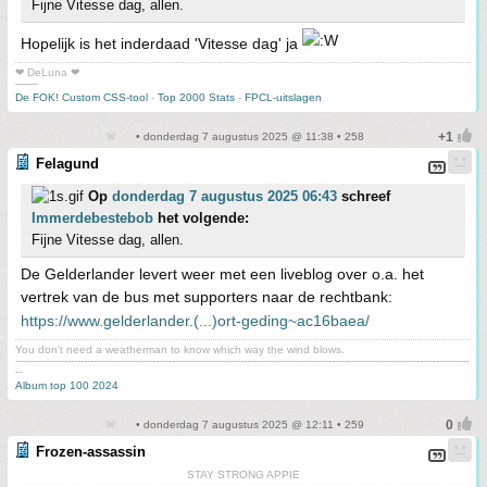
Fijne Vitesse dag, allen.
Hopelijk is het inderdaad 'Vitesse dag' ja
❤ DeLuna ❤
-------
De FOK! Custom CSS-tool
-
Top 2000 Stats
-
FPCL-uitslagen
• donderdag 7 augustus 2025 @ 11:38 • 258
Felagund
Op
donderdag 7 augustus 2025 06:43
schreef
Immerdebestebob
het volgende:
Fijne Vitesse dag, allen.
De Gelderlander levert weer met een liveblog over o.a. het
vertrek van de bus met supporters naar de rechtbank:
https://www.gelderlander.(...)ort-geding~ac16baea/
You don't need a weatherman to know which way the wind blows.
-------------------------------------------------------------------------------------------------------------------------------------------
--
Album top 100 2024
• donderdag 7 augustus 2025 @ 12:11 • 259
Frozen-assassin
STAY STRONG APPIE