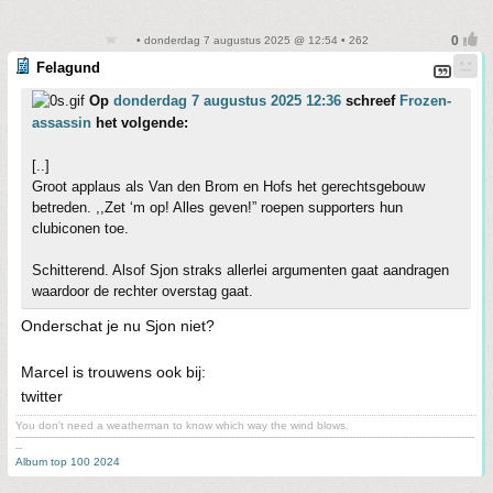
• donderdag 7 augustus 2025 @ 12:54 • 262
Felagund
Op
donderdag 7 augustus 2025 12:36
schreef
Frozen-
assassin
het volgende:
[..]
Groot applaus als Van den Brom en Hofs het gerechtsgebouw
betreden. ,,Zet ‘m op! Alles geven!” roepen supporters hun
clubiconen toe.
Schitterend. Alsof Sjon straks allerlei argumenten gaat aandragen
waardoor de rechter overstag gaat.
Onderschat je nu Sjon niet?
Marcel is trouwens ook bij:
twitter
You don't need a weatherman to know which way the wind blows.
-------------------------------------------------------------------------------------------------------------------------------------------
--
Album top 100 2024