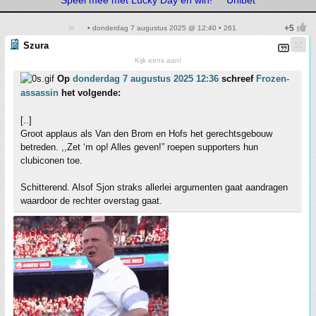
Speel mee met Lucky Day en win!
Unibet
• donderdag 7 augustus 2025 @ 12:40 • 261
Szura
Kijk eens aan!
Op
donderdag 7 augustus 2025 12:36
schreef
Frozen-
assassin
het volgende:
[..]
Groot applaus als Van den Brom en Hofs het gerechtsgebouw
betreden. ,,Zet ‘m op! Alles geven!” roepen supporters hun
clubiconen toe.
Schitterend. Alsof Sjon straks allerlei argumenten gaat aandragen
waardoor de rechter overstag gaat.