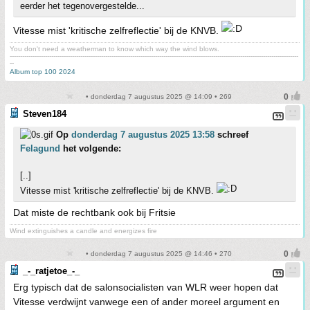
eerder het tegenovergestelde...
Vitesse mist 'kritische zelfreflectie' bij de KNVB.
You don't need a weatherman to know which way the wind blows.
-------------------------------------------------------------------------------------------------------------------------------------------
--
Album top 100 2024
• donderdag 7 augustus 2025 @ 14:09 • 269
Steven184
Op
donderdag 7 augustus 2025 13:58
schreef
Felagund
het volgende:
[..]
Vitesse mist 'kritische zelfreflectie' bij de KNVB.
Dat miste de rechtbank ook bij Fritsie
Wind extinguishes a candle and energizes fire
• donderdag 7 augustus 2025 @ 14:46 • 270
_-_ratjetoe_-_
Erg typisch dat de salonsocialisten van WLR weer hopen dat
Vitesse verdwijnt vanwege een of ander moreel argument en