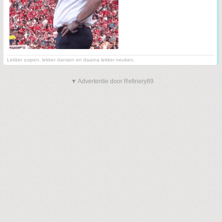
Lekker zuipen, lekker dansen en daarna lekker neuken.
▼ Advertentie door Refinery89