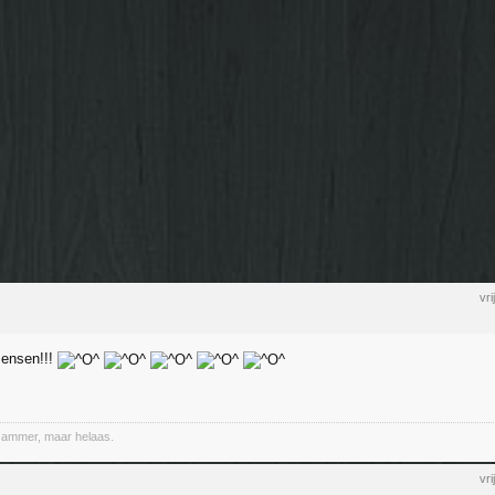
vr
mensen!!!
Jammer, maar helaas.
vr