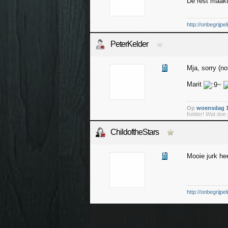
De rest maakt
http://onbegrijp
PeterKelder
Mja, sorry (no
Marit
Op
woensdag 1
Kelder! Wat doe j
ChildoftheStars
Mooie jurk he
http://onbegrijp