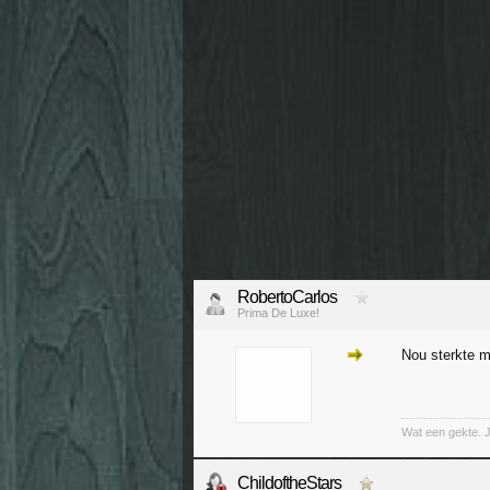
RobertoCarlos
Prima De Luxe!
Nou sterkte 
Wat een gekte. 
ChildoftheStars