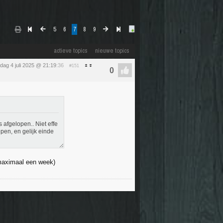
5
6
7
8
9
actieve topics
nieuwe topics
ijdag 4 juli 2025 @ 21:19
:36
#151
s afgelopen.. Niet effe
epen, en gelijk einde
 maximaal een week)