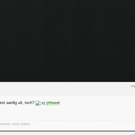
vr
best aardig uit, toch?
@PeterK
Jammer, maar helaas.