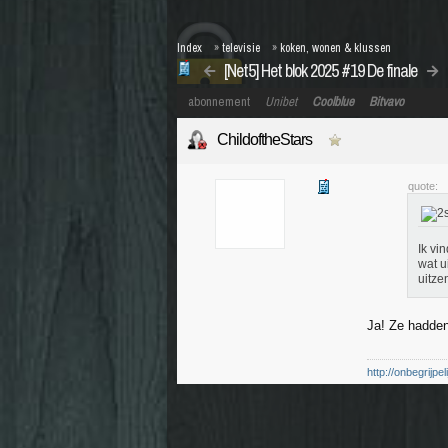
Index
»
televisie
»
koken, wonen & klussen
[Net5] Het blok 2025 #19 De finale
abonnement
Unibet
Coolblue
Bitvavo
ChildoftheStars
quote:
Ik vi
wat u
uitze
Ja! Ze hadden
http://onbegrijp