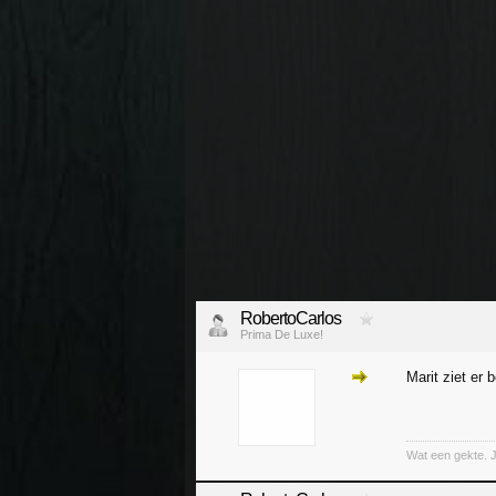
RobertoCarlos
Prima De Luxe!
Marit ziet er 
Wat een gekte. 