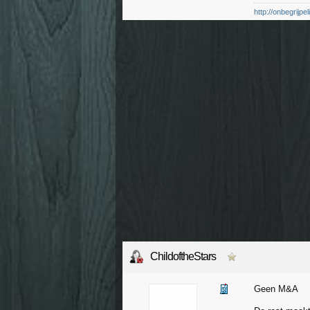
http://onbegrijp
ChildoftheStars
Geen M&A