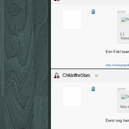
quote:
[..]
Toeva
Een Fok!-te
http://onbegrijp
ChildoftheStars
quote:
Nou s
Eerst nog ham