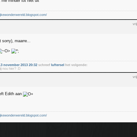
 me minder tot niet uit
elijkewonderwereld.blogspot.com/
vr
t sorry), maarre...
3 november 2013 20:32
schreef
luftersel
het volgende:
ij nou hier? :D
vr
eft Edith aan
elijkewonderwereld.blogspot.com/