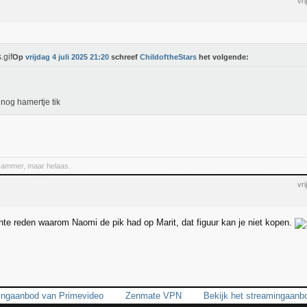
vr
Op
vrijdag 4 juli 2025 21:20
schreef
ChildoftheStars
het volgende:
 nog hamertje tik
Jammer, maar helaas.
vr
chte reden waarom Naomi de pik had op Marit, dat figuur kan je niet kopen.
mingaanbod van Primevideo
Zenmate VPN
Bekijk het streamingaanb