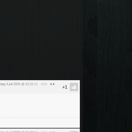
ijdag 4 juli 2025 @ 21:21
:50
#158