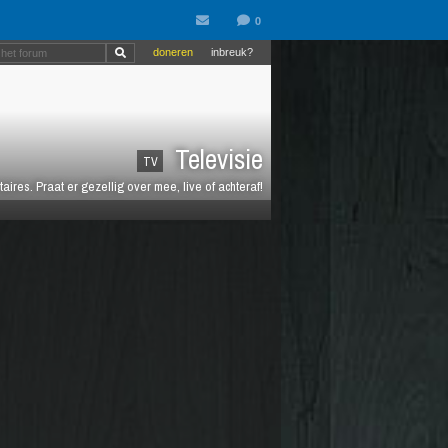
doneren
inbreuk?
Televisie
TV
es. Praat er gezellig over mee, live of achteraf!