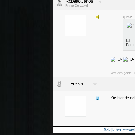
RobertoCarlos
Prima De Luxe!
quote:
[..]
Eerst
Wat een gekte. 
__Fokker__
Zie hier de e
Bekijk het strea