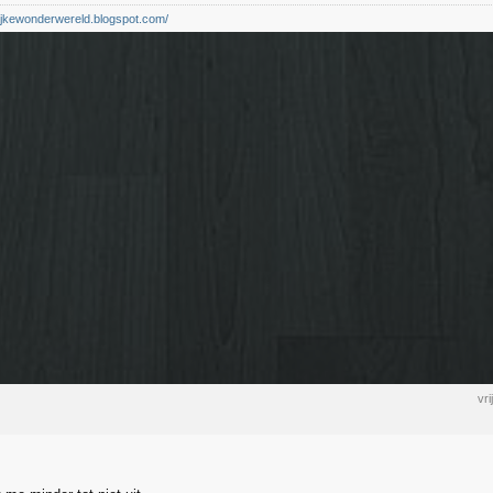
elijkewonderwereld.blogspot.com/
vr