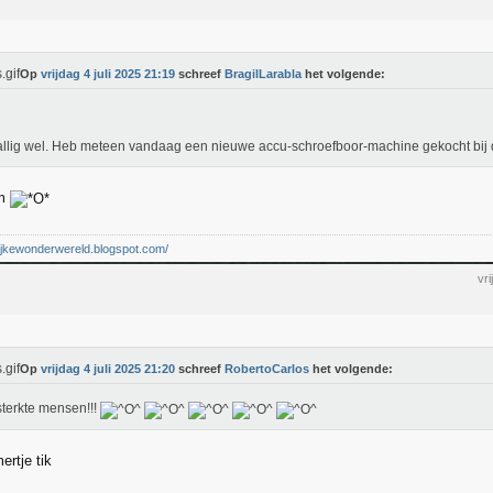
Op
vrijdag 4 juli 2025 21:19
schreef
BragilLarabla
het volgende:
llig wel. Heb meteen vandaag een nieuwe accu-schroefboor-machine gekocht bij 
am
elijkewonderwereld.blogspot.com/
vr
Op
vrijdag 4 juli 2025 21:20
schreef
RobertoCarlos
het volgende:
terkte mensen!!!
ertje tik