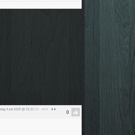
ijdag 4 juli 2025 @ 21:21
:16
#155