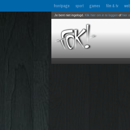
frontpage
sport
games
film & tv
web
Je bent niet ingelogd.
Klik hier om in te loggen
of
hier 