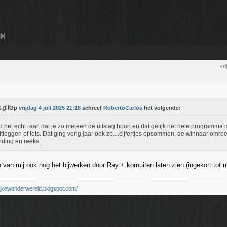
vr
Op
vrijdag 4 juli 2025 21:18
schreef
RobertoCarlos
het volgende:
nd het echt raar, dat je zo meteen de uitslag hoort en dat gelijk het hele programma i
itleggen of iets. Dat ging vorig jaar ook zo....cijfertjes opsommen, de winnaar omro
nding en reeks
 van mij ook nog het bijwerken door Ray + kornuiten laten zien (ingekort tot
elijkewonderwereld.blogspot.com/