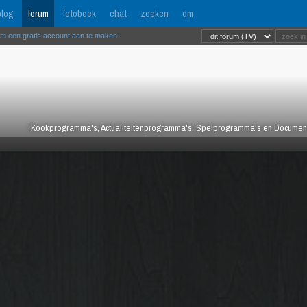
log
forum
fotoboek
chat
zoeken
dm
om een gratis account aan te maken
.
Kookprogramma's, Actualiteitenprogramma's, Spelprogramma's en Documentair