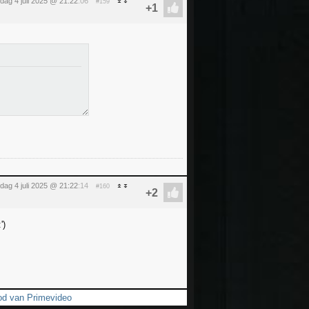
ijdag 4 juli 2025 @ 21:22
:06
#159
ijdag 4 juli 2025 @ 21:22
:14
#160
od van Primevideo