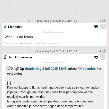
• donderdag 3 juli 2025 @ 19:10 • 28
Lienekien
Sunshower kisses...
Water uit de kraan.
The love you take is equal to the love you make.
• donderdag 3 juli 2025 @ 19:27 • 29
Jan_Onderwater
Culinair tegen Corona
Op
donderdag 3 juli 2025 18:43
schreef
Hiddendoe
het
volgende:
[..]
Kan wel kloppen. Ik las heel lang geleden dat ze in warme landen
(Spanje, Portugal en Italië dus) twee keer per dag een warme
maaltijd naar binnen werken.
Is logisch omdat daar de temperatuur constant is en dus een
warme maaltijd je beschermt tegen deze temperaturen.