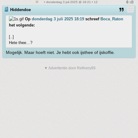
• donderdag 3 juli 2025 @ 18:21 • 12
Hiddendoe
Op
donderdag 3 juli 2025 18:19
schreef
Boca_Raton
het volgende:
[..]
Hete thee…?
Mogelijk. Maar hoeft niet. Je hebt ook ijsthee of ijskoffie.
▼ Advertentie door Refinery89