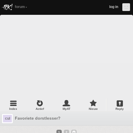
forum
log in
Index
Actief
MyAT
Nieuw
Reply
Favoriete dorstlesser?
cul
1
2