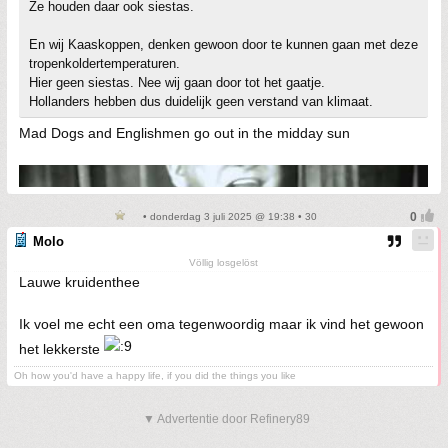
Ze houden daar ook siestas.
En wij Kaaskoppen, denken gewoon door te kunnen gaan met deze
tropenkoldertemperaturen.
Hier geen siestas. Nee wij gaan door tot het gaatje.
Hollanders hebben dus duidelijk geen verstand van klimaat.
Mad Dogs and Englishmen go out in the midday sun
• donderdag 3 juli 2025 @ 19:38 • 30
Molo
Völlig losgelöst
Lauwe kruidenthee
Ik voel me echt een oma tegenwoordig maar ik vind het gewoon
het lekkerste
Oh how you'd have a happy life, if you did the things you like
▼ Advertentie door Refinery89