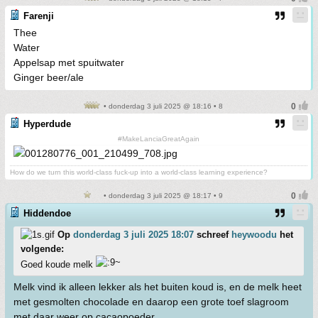
Farenji
Thee
Water
Appelsap met spuitwater
Ginger beer/ale
• donderdag 3 juli 2025 @ 18:16 • 8
Hyperdude
#MakeLanciaGreatAgain
How do we turn this world-class fuck-up into a world-class learning experience?
• donderdag 3 juli 2025 @ 18:17 • 9
Hiddendoe
Op
donderdag 3 juli 2025 18:07
schreef
heywoodu
het
volgende:
Goed koude melk
Melk vind ik alleen lekker als het buiten koud is, en de melk heet
met gesmolten chocolade en daarop een grote toef slagroom
met daar weer op cacaopoeder.