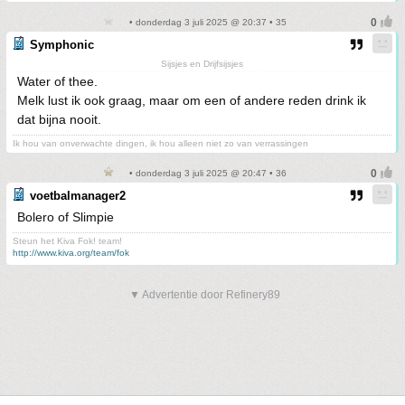
• donderdag 3 juli 2025 @ 20:37 • 35
Symphonic
Sijsjes en Drijfsijsjes
Water of thee.
Melk lust ik ook graag, maar om een of andere reden drink ik
dat bijna nooit.
Ik hou van onverwachte dingen, ik hou alleen niet zo van verrassingen
• donderdag 3 juli 2025 @ 20:47 • 36
voetbalmanager2
Bolero of Slimpie
Steun het Kiva Fok! team!
http://www.kiva.org/team/fok
▼ Advertentie door Refinery89