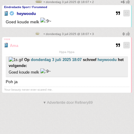
• donderdag 3 juli 2025 @ 18:07 • 2
Eindredactie Sport / Forummod
heywoodu
Goed koude melk
• donderdag 3 juli 2025 @ 18:07 • 3
roze
Ama
Hypa Hypa
Op
donderdag 3 juli 2025 18:07
schreef
heywoodu
het
volgende:
Goed koude melk
Poh ja
Your beauty never ever scared me.
▼ Advertentie door Refinery89