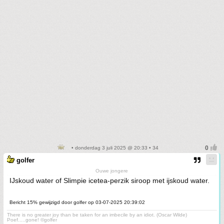
• donderdag 3 juli 2025 @ 20:33 • 34
golfer
Ouwe jongere
IJskoud water of Slimpie icetea-perzik siroop met ijskoud water.
Bericht 15% gewijzigd door golfer op 03-07-2025 20:39:02
There is no greater joy than be taken for an imbecile by an idiot. (Oscar Wilde)
Poef.....gone! ©golfer