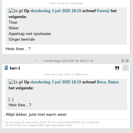
Voor al uw no nonsense
Op
donderdag 3 juli 2025 18:15
schreef
Farenji
het
volgende:
Thee
Water
Appelsap met spuitwater
Ginger beer/ale
Hete thee…?
• donderdag 3 juli 2025 @ 18:21 • 11
karr-1
One man can make a difference
Op
donderdag 3 juli 2025 18:19
schreef
Boca_Raton
het volgende:
[..]
Hete thee…?
Altijd lekker, juist met warm weer
Op zondag 22 november 2015 20:44 schreef Bart2002 het volgende:
"Je bent wel een ongelooflijk eigenwijs pijpje drop."