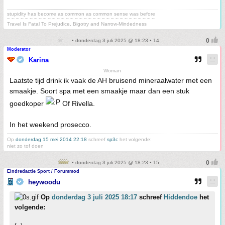
stupidity has become as common as common sense was before
~ ~ ~ ~ ~ ~ ~ ~ ~ ~ ~ ~ ~ ~ ~ ~ ~ ~ ~ ~ ~ ~ ~ ~ ~ ~ ~ ~ ~ ~ ~ ~ ~
Travel Is Fatal To Prejudice, Bigotry and Narrow-Mindedness
• donderdag 3 juli 2025 @ 18:23 • 14
Moderator
Karina
Woman
Laatste tijd drink ik vaak de AH bruisend mineraalwater met een
smaakje. Soort spa met een smaakje maar dan een stuk
goedkoper
Of Rivella.
In het weekend prosecco.
Op
donderdag 15 mei 2014 22:18
schreef
sp3c
het volgende:
niet zo tof doen
• donderdag 3 juli 2025 @ 18:23 • 15
Eindredactie Sport / Forummod
heywoodu
Op
donderdag 3 juli 2025 18:17
schreef
Hiddendoe
het
volgende: