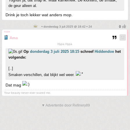
Yoghurt ja, dat snap ik. Maar karnemelk. De klonters, de smaak,
de geur alleen al.
Drink je toch lekker wat anders mop.
• donderdag 3 juli 2025 @ 18:42 • 24
roze
Ama
Hypa Hypa
Op
donderdag 3 juli 2025 18:15
schreef
Hiddendoe
het
volgende:
[..]
Smaken verschillen, dat blijkt wel weer.
Dat mag
Your beauty never ever scared me.
▼ Advertentie door Refinery89