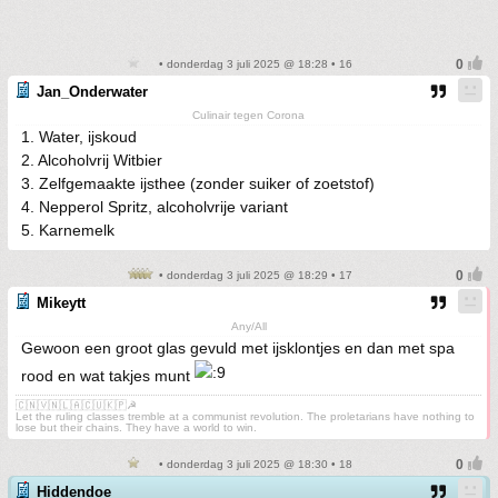
• donderdag 3 juli 2025 @ 18:28 • 16
Jan_Onderwater
Culinair tegen Corona
1. Water, ijskoud
2. Alcoholvrij Witbier
3. Zelfgemaakte ijsthee (zonder suiker of zoetstof)
4. Nepperol Spritz, alcoholvrije variant
5. Karnemelk
• donderdag 3 juli 2025 @ 18:29 • 17
Mikeytt
Any/All
Gewoon een groot glas gevuld met ijsklontjes en dan met spa
rood en wat takjes munt
🇨🇳🇻🇳🇱🇦🇨🇺🇰🇵☭
Let the ruling classes tremble at a communist revolution. The proletarians have nothing to
lose but their chains. They have a world to win.
• donderdag 3 juli 2025 @ 18:30 • 18
Hiddendoe