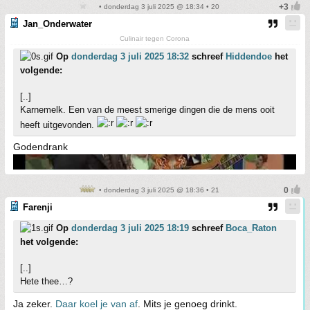
• donderdag 3 juli 2025 @ 18:34 • 20
Jan_Onderwater
Culinair tegen Corona
Op
donderdag 3 juli 2025 18:32
schreef
Hiddendoe
het
volgende:
[..]
Karnemelk. Een van de meest smerige dingen die de mens ooit
heeft uitgevonden.
Godendrank
• donderdag 3 juli 2025 @ 18:36 • 21
Farenji
Op
donderdag 3 juli 2025 18:19
schreef
Boca_Raton
het volgende:
[..]
Hete thee…?
Ja zeker.
Daar koel je van af
. Mits je genoeg drinkt.