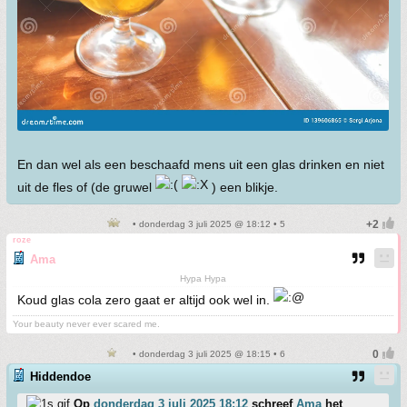
En dan wel als een beschaafd mens uit een glas drinken en niet
uit de fles of (de gruwel
) een blikje.
• donderdag 3 juli 2025 @ 18:12 • 5
roze
Ama
Hypa Hypa
Koud glas cola zero gaat er altijd ook wel in.
Your beauty never ever scared me.
• donderdag 3 juli 2025 @ 18:15 • 6
Hiddendoe
Op
donderdag 3 juli 2025 18:12
schreef
Ama
het