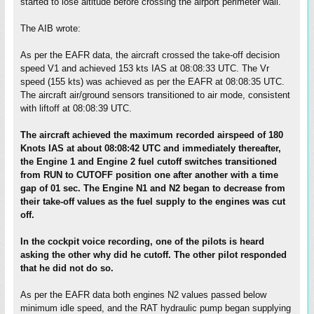
started to lose altitude before crossing the airport perimeter wall.
The AIB wrote:
As per the EAFR data, the aircraft crossed the take-off decision
speed V1 and achieved 153 kts IAS at 08:08:33 UTC. The Vr
speed (155 kts) was achieved as per the EAFR at 08:08:35 UTC.
The aircraft air/ground sensors transitioned to air mode, consistent
with liftoff at 08:08:39 UTC.
The aircraft achieved the maximum recorded airspeed of 180
Knots IAS at about 08:08:42 UTC and immediately thereafter,
the Engine 1 and Engine 2 fuel cutoff switches transitioned
from RUN to CUTOFF position one after another with a time
gap of 01 sec. The Engine N1 and N2 began to decrease from
their take-off values as the fuel supply to the engines was cut
off.
In the cockpit voice recording, one of the pilots is heard
asking the other why did he cutoff. The other pilot responded
that he did not do so.
As per the EAFR data both engines N2 values passed below
minimum idle speed, and the RAT hydraulic pump began supplying