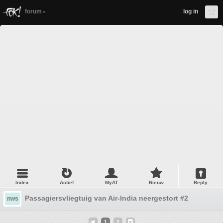
forum
log in
Index
Actief
MyAT
Nieuw
Reply
Passagiersvliegtuig van Air-India neergestort #2
nws
1
2