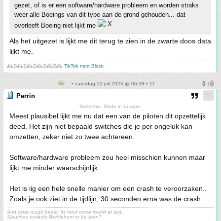
gezet, of is er een software/hardware probleem en worden straks
weer alle Boeings van dit type aan de grond gehouden... dat
overleeft Boeing niet lijkt me
Als het uitgezet is lijkt me dit terug te zien in de zwarte doos data
lijkt me.
🕰️₿🕰️₿🕰️₿🕰️₿🕰️₿🕰️
TikTok next Block
• zaterdag 12 juli 2025 @ 06:38 • 11
Perrin
Toekomst. Made in Europe.
Meest plausibel lijkt me nu dat een van de piloten dit opzettelijk
deed. Het zijn niet bepaald switches die je per ongeluk kan
omzetten, zeker niet zo twee achtereen.
Software/hardware probleem zou heel misschien kunnen maar
lijkt me minder waarschijnlijk.
Het is iig een hele snelle manier om een crash te veroorzaken..
Zoals je ook ziet in de tijdlijn, 30 seconden erna was de crash.
And what rough beast, its hour come round at last,
Slouches towards Bethlehem to be born?