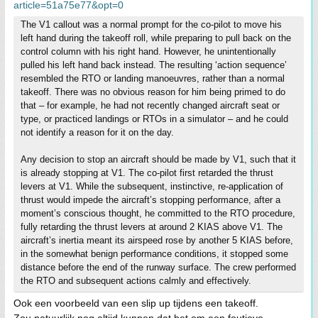
article=51a75e77&opt=0
The V1 callout was a normal prompt for the co-pilot to move his
left hand during the takeoff roll, while preparing to pull back on the
control column with his right hand. However, he unintentionally
pulled his left hand back instead. The resulting ‘action sequence’
resembled the RTO or landing manoeuvres, rather than a normal
takeoff. There was no obvious reason for him being primed to do
that – for example, he had not recently changed aircraft seat or
type, or practiced landings or RTOs in a simulator – and he could
not identify a reason for it on the day.
Any decision to stop an aircraft should be made by V1, such that it
is already stopping at V1. The co-pilot first retarded the thrust
levers at V1. While the subsequent, instinctive, re-application of
thrust would impede the aircraft’s stopping performance, after a
moment’s conscious thought, he committed to the RTO procedure,
fully retarding the thrust levers at around 2 KIAS above V1. The
aircraft’s inertia meant its airspeed rose by another 5 KIAS before,
in the somewhat benign performance conditions, it stopped some
distance before the end of the runway surface. The crew performed
the RTO and subsequent actions calmly and effectively.
Ook een voorbeeld van een slip up tijdens een takeoff.