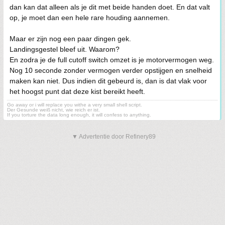
dan kan dat alleen als je dit met beide handen doet. En dat valt
op, je moet dan een hele rare houding aannemen.
Maar er zijn nog een paar dingen gek.
Landingsgestel bleef uit. Waarom?
En zodra je de full cutoff switch omzet is je motorvermogen weg.
Nog 10 seconde zonder vermogen verder opstijgen en snelheid
maken kan niet. Dus indien dit gebeurd is, dan is dat vlak voor
het hoogst punt dat deze kist bereikt heeft.
Go away or i will replace you withe a very small shell script.
Der Gesunde weiß nicht, wie reich er ist.
If you torture the data long enough, it will confess to anything.
▼ Advertentie door Refinery89