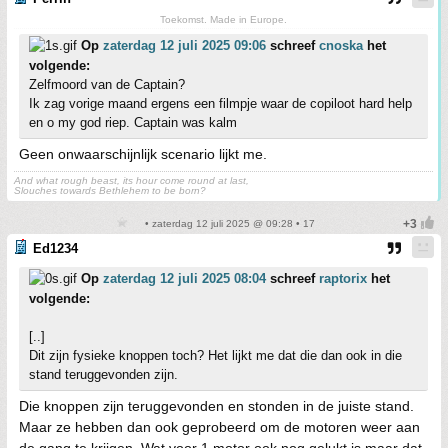
Toekomst. Made in Europe.
Op
zaterdag 12 juli 2025 09:06
schreef
cnoska
het
volgende:
Zelfmoord van de Captain?
Ik zag vorige maand ergens een filmpje waar de copiloot hard help
en o my god riep. Captain was kalm
Geen onwaarschijnlijk scenario lijkt me.
And what rough beast, its hour come round at last,
Slouches towards Bethlehem to be born?
• zaterdag 12 juli 2025 @ 09:28 • 17
Ed1234
Op
zaterdag 12 juli 2025 08:04
schreef
raptorix
het
volgende:
[..]
Dit zijn fysieke knoppen toch? Het lijkt me dat die dan ook in die
stand teruggevonden zijn.
Die knoppen zijn teruggevonden en stonden in de juiste stand.
Maar ze hebben dan ook geprobeerd om de motoren weer aan