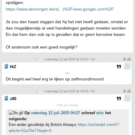
opstijgen:
https://www.demorgen.be/s(...)%2Fwww.google.com%2F
Je zou dan haast zeggen dat hij het niet heeft gedaan, omdat er
dan mogelijkerwijs al veel handelingen gedaan moeten worden.
En dat hem dan ook op is gevallen dat er geen kerosine kwam.
Of andersom ook een goed mogelijk?
• zaterdag 12 juli 2025 @ 15:07 • 23
HiZ
Hiz
Dit begint wel heel erg te lijken op zelfmoord/moord.
• zaterdag 12 juli 2025 @ 18:55 • 24
z80
I fink you freaky
Op
zaterdag 12 juli 2025 04:27
schreef
shiz
het
volgende:
Een ander gevalletje bij British Airways
https://avherald.com/h?
article=51a75e77&opt=0