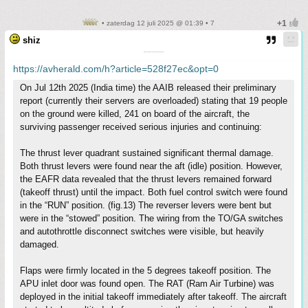
• zaterdag 12 juli 2025 @ 01:39 • 7
shiz
¯¯¯¯¯
https://avherald.com/h?article=528f27ec&opt=0
On Jul 12th 2025 (India time) the AAIB released their preliminary
report (currently their servers are overloaded) stating that 19 people
on the ground were killed, 241 on board of the aircraft, the
surviving passenger received serious injuries and continuing:
The thrust lever quadrant sustained significant thermal damage.
Both thrust levers were found near the aft (idle) position. However,
the EAFR data revealed that the thrust levers remained forward
(takeoff thrust) until the impact. Both fuel control switch were found
in the “RUN” position. (fig.13) The reverser levers were bent but
were in the “stowed” position. The wiring from the TO/GA switches
and autothrottle disconnect switches were visible, but heavily
damaged.
Flaps were firmly located in the 5 degrees takeoff position. The
APU inlet door was found open. The RAT (Ram Air Turbine) was
deployed in the initial takeoff immediately after takeoff. The aircraft