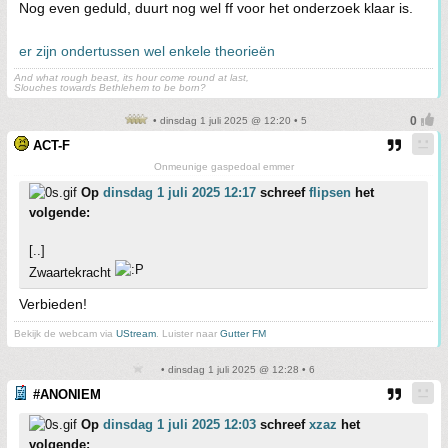
Nog even geduld, duurt nog wel ff voor het onderzoek klaar is.
er zijn ondertussen wel enkele theorieën
And what rough beast, its hour come round at last,
Slouches towards Bethlehem to be born?
• dinsdag 1 juli 2025 @ 12:20 • 5
ACT-F
Onmeunige gaspedoal emmer
Op
dinsdag 1 juli 2025 12:17
schreef
flipsen
het
volgende:
[..]
Zwaartekracht
Verbieden!
Bekijk de webcam via
UStream
. Luister naar
Gutter FM
• dinsdag 1 juli 2025 @ 12:28 • 6
#ANONIEM
Op
dinsdag 1 juli 2025 12:03
schreef
xzaz
het
volgende: