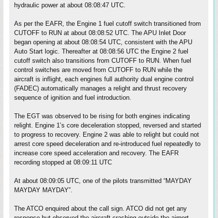
hydraulic power at about 08:08:47 UTC.
As per the EAFR, the Engine 1 fuel cutoff switch transitioned from
CUTOFF to RUN at about 08:08:52 UTC. The APU Inlet Door
began opening at about 08:08:54 UTC, consistent with the APU
Auto Start logic. Thereafter at 08:08:56 UTC the Engine 2 fuel
cutoff switch also transitions from CUTOFF to RUN. When fuel
control switches are moved from CUTOFF to RUN while the
aircraft is inflight, each engines full authority dual engine control
(FADEC) automatically manages a relight and thrust recovery
sequence of ignition and fuel introduction.
The EGT was observed to be rising for both engines indicating
relight. Engine 1’s core deceleration stopped, reversed and started
to progress to recovery. Engine 2 was able to relight but could not
arrest core speed deceleration and re-introduced fuel repeatedly to
increase core speed acceleration and recovery. The EAFR
recording stopped at 08:09:11 UTC
At about 08:09:05 UTC, one of the pilots transmitted “MAYDAY
MAYDAY MAYDAY”.
The ATCO enquired about the call sign. ATCO did not get any
response but observed the aircraft crashing outside the airport