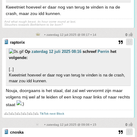
Kweetniet hoeveel er daar nog van terug te vinden is na de
crash, maar zou idd kunnen.
And what rough beast, its hour come round at last,
Slouches towards Bethlehem to be born?
• zaterdag 12 juli 2025 @ 08:17 • 14
raptorix
Op
zaterdag 12 juli 2025 08:16
schreef
Perrin
het
volgende:
[..]
Kweetniet hoeveel er daar nog van terug te vinden is na de crash,
maar zou idd kunnen.
Nouja, doorgaans is het staal, dat zal wel vervormt zijn maar
volgens mij wel af te leiden of een knop naar links of naar rechts
staat
🕰️₿🕰️₿🕰️₿🕰️₿🕰️₿🕰️
TikTok next Block
• zaterdag 12 juli 2025 @ 09:06 • 15
cnoska