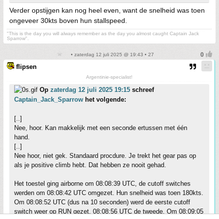
Verder opstijgen kan nog heel even, want de snelheid was toen
ongeveer 30kts boven hun stallspeed.
"This is the day you will always remember as the day you almost caught Captain Jack
Sparrow".
• zaterdag 12 juli 2025 @ 19:43 • 27
flipsen
Argentinie-specialist!
Op
zaterdag 12 juli 2025 19:15
schreef
Captain_Jack_Sparrow
het volgende:
[..]
Nee, hoor. Kan makkelijk met een seconde ertussen met één
hand.
[..]
Nee hoor, niet gek. Standaard procdure. Je trekt het gear pas op
als je positive climb hebt. Dat hebben ze nooit gehad.
Het toestel ging airborne om 08:08:39 UTC, de cutoff switches
werden om 08:08:42 UTC omgezet. Hun snelheid was toen 180kts.
Om 08:08:52 UTC (dus na 10 seconden) werd de eerste cutoff
switch weer op RUN gezet, 08:08:56 UTC de tweede. Om 08:09:05