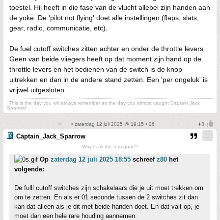
toestel. Hij heeft in die fase van de vlucht allebei zijn handen aan
de yoke. De 'pilot not flying' doet alle instellingen (flaps, slats,
gear, radio, communicatie, etc).
De fuel cutoff switches zitten achter en onder de throttle levers.
Geen van beide vliegers heeft op dat moment zijn hand op de
throttle levers en het bedienen van de switch is de knop
uitrekken en dan in de andere stand zetten. Een 'per ongeluk' is
vrijwel uitgesloten.
"This is the day you will always remember as the day you almost caught Captain Jack
Sparrow".
• zaterdag 12 juli 2025 @ 19:15 • 26
Captain_Jack_Sparrow
Why is all the rum gone?
Op
zaterdag 12 juli 2025 18:55
schreef
z80
het
volgende:
De fulll cutoff switches zijn schakelaars die je uit moet trekken om
om te zetten. En als er 01 seconde tussen de 2 switches zit dan
kan dat alleen als je dit met beide handen doet. En dat valt op, je
moet dan een hele rare houding aannemen.