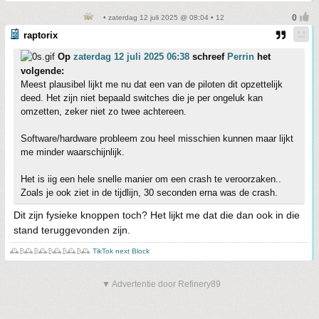
• zaterdag 12 juli 2025 @ 08:04 • 12
raptorix
Op
zaterdag 12 juli 2025 06:38
schreef
Perrin
het
volgende:
Meest plausibel lijkt me nu dat een van de piloten dit opzettelijk
deed. Het zijn niet bepaald switches die je per ongeluk kan
omzetten, zeker niet zo twee achtereen.
Software/hardware probleem zou heel misschien kunnen maar lijkt
me minder waarschijnlijk.
Het is iig een hele snelle manier om een crash te veroorzaken..
Zoals je ook ziet in de tijdlijn, 30 seconden erna was de crash.
Dit zijn fysieke knoppen toch? Het lijkt me dat die dan ook in die
stand teruggevonden zijn.
🕰️₿🕰️₿🕰️₿🕰️₿🕰️₿🕰️
TikTok next Block
▼ Advertentie door Refinery89