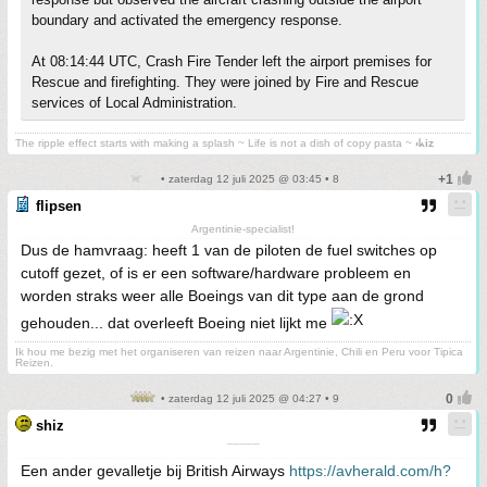
boundary and activated the emergency response.
At 08:14:44 UTC, Crash Fire Tender left the airport premises for
Rescue and firefighting. They were joined by Fire and Rescue
services of Local Administration.
The ripple effect starts with making a splash ~ Life is not a dish of copy pasta ~
⳽ᖾiz
• zaterdag 12 juli 2025 @ 03:45 • 8
flipsen
Argentinie-specialist!
Dus de hamvraag: heeft 1 van de piloten de fuel switches op
cutoff gezet, of is er een software/hardware probleem en
worden straks weer alle Boeings van dit type aan de grond
gehouden... dat overleeft Boeing niet lijkt me
Ik hou me bezig met het organiseren van reizen naar Argentinie, Chili en Peru voor Tipica
Reizen.
• zaterdag 12 juli 2025 @ 04:27 • 9
shiz
¯¯¯¯¯
Een ander gevalletje bij British Airways
https://avherald.com/h?