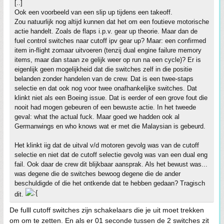
[..]
Ook een voorbeeld van een slip up tijdens een takeoff.
Zou natuurlijk nog altijd kunnen dat het om een foutieve motorische
actie handelt. Zoals de flaps i.p.v. gear up theorie. Maar dan de
fuel control switches naar cutoff ipv gear up? Maar: een confirmed
item in-flight zomaar uitvoeren (tenzij dual engine failure memory
items, maar dan staan ze gelijk weer op run na een cycle)? Er is
eigenlijk geen mogelijkheid dat die switches zelf in die positie
belanden zonder handelen van de crew. Dat is een twee-staps
selectie en dat ook nog voor twee onafhankelijke switches. Dat
klinkt niet als een Boeing issue. Dat is eerder of een grove fout die
nooit had mogen gebeuren of een bewuste actie. In het tweede
geval: what the actual fuck. Maar goed we hadden ook al
Germanwings en who knows wat er met die Malaysian is gebeurd.
Het klinkt iig dat de uitval v/d motoren gevolg was van de cutoff
selectie en niet dat de cutoff selectie gevolg was van een dual eng
fail. Ook daar de crew dit blijkbaar aansprak. Als het bewust was...
was degene die de switches bewoog degene die de ander
beschuldigde of die het ontkende dat te hebben gedaan? Tragisch
dit.
De fulll cutoff switches zijn schakelaars die je uit moet trekken
om om te zetten. En als er 01 seconde tussen de 2 switches zit