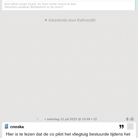
And what rough beast, its hour come round at last,
Slouches towards Bethlehem to be born?
▼ Advertentie door Refinery89
• zaterdag 12 juli 2025 @ 10:48 • 22
cnoska
Hier is te lezen dat de co pilot het vliegtuig bestuurde tijdens het