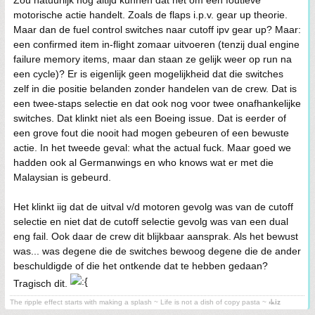
Zou natuurlijk nog altijd kunnen dat het om een foutieve
motorische actie handelt. Zoals de flaps i.p.v. gear up theorie.
Maar dan de fuel control switches naar cutoff ipv gear up? Maar:
een confirmed item in-flight zomaar uitvoeren (tenzij dual engine
failure memory items, maar dan staan ze gelijk weer op run na
een cycle)? Er is eigenlijk geen mogelijkheid dat die switches
zelf in die positie belanden zonder handelen van de crew. Dat is
een twee-staps selectie en dat ook nog voor twee onafhankelijke
switches. Dat klinkt niet als een Boeing issue. Dat is eerder of
een grove fout die nooit had mogen gebeuren of een bewuste
actie. In het tweede geval: what the actual fuck. Maar goed we
hadden ook al Germanwings en who knows wat er met die
Malaysian is gebeurd.
Het klinkt iig dat de uitval v/d motoren gevolg was van de cutoff
selectie en niet dat de cutoff selectie gevolg was van een dual
eng fail. Ook daar de crew dit blijkbaar aansprak. Als het bewust
was... was degene die de switches bewoog degene die de ander
beschuldigde of die het ontkende dat te hebben gedaan?
Tragisch dit.
The ripple effect starts with making a splash ~ Life is not a dish of copy pasta ~
⳽ᖾiz