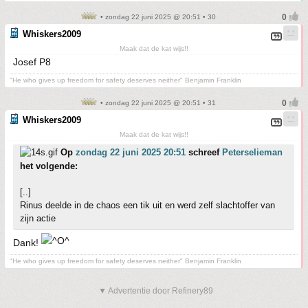
• zondag 22 juni 2025 @ 20:51 • 30
Whiskers2009
Maak dat de kat wijs!!
Josef P8
"He who gives up freedom for safety deserves neither" Benjamin Franklin
• zondag 22 juni 2025 @ 20:51 • 31
Whiskers2009
Maak dat de kat wijs!!
Op
zondag 22 juni 2025 20:51
schreef
Peterselieman
het volgende:
[..]
Rinus deelde in de chaos een tik uit en werd zelf slachtoffer van
zijn actie
Dank!
"He who gives up freedom for safety deserves neither" Benjamin Franklin
▼ Advertentie door Refinery89