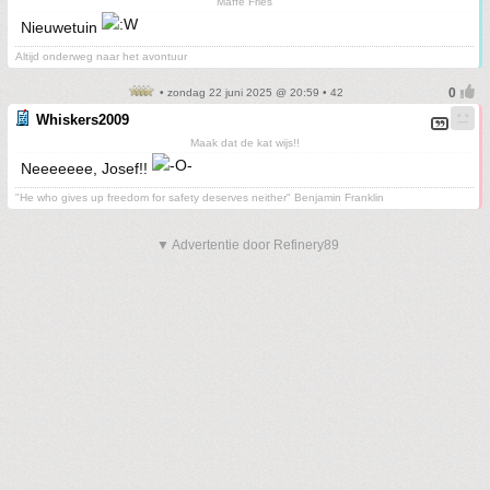
Maffe Fries
Nieuwetuin
Altijd onderweg naar het avontuur
• zondag 22 juni 2025 @ 20:59 • 42
Whiskers2009
Maak dat de kat wijs!!
Neeeeeee, Josef!!
"He who gives up freedom for safety deserves neither" Benjamin Franklin
▼ Advertentie door Refinery89