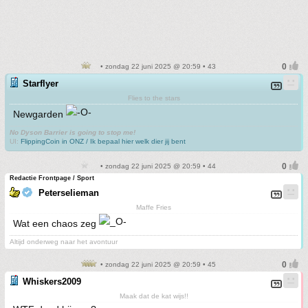
• zondag 22 juni 2025 @ 20:59 • 43
Starflyer
Flies to the stars
Newgarden
No Dyson Barrier is going to stop me!
UI:
FlippingCoin in ONZ / Ik bepaal hier welk dier jij bent
• zondag 22 juni 2025 @ 20:59 • 44
Redactie Frontpage / Sport
Peterselieman
Maffe Fries
Wat een chaos zeg
Altijd onderweg naar het avontuur
• zondag 22 juni 2025 @ 20:59 • 45
Whiskers2009
Maak dat de kat wijs!!