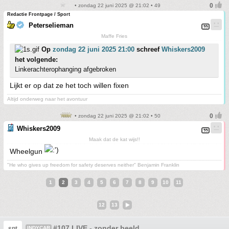
• zondag 22 juni 2025 @ 21:02 • 49
Redactie Frontpage / Sport
Peterselieman
Maffe Fries
Op
zondag 22 juni 2025 21:00
schreef
Whiskers2009
het volgende:
Linkerachterophanging afgebroken
Lijkt er op dat ze het toch willen fixen
Altijd onderweg naar het avontuur
• zondag 22 juni 2025 @ 21:02 • 50
Whiskers2009
Maak dat de kat wijs!!
Wheelgun
"He who gives up freedom for safety deserves neither" Benjamin Franklin
1
2
3
4
5
6
7
8
9
10
11
12
13
#107 LIVE - zonder beeld
spt
INDYCAR