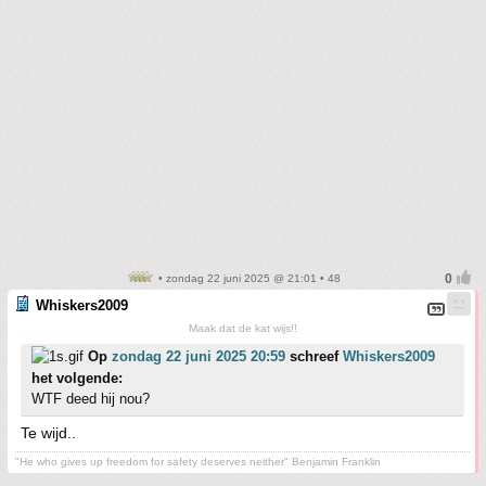
• zondag 22 juni 2025 @ 21:01 • 48
Whiskers2009
Maak dat de kat wijs!!
Op
zondag 22 juni 2025 20:59
schreef
Whiskers2009
het volgende:
WTF deed hij nou?
Te wijd..
"He who gives up freedom for safety deserves neither" Benjamin Franklin