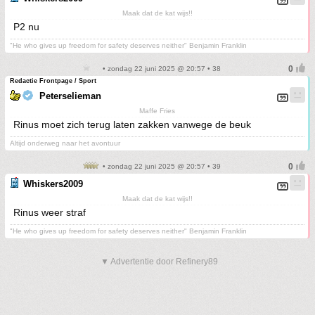
Maak dat de kat wijs!!
P2 nu
"He who gives up freedom for safety deserves neither" Benjamin Franklin
• zondag 22 juni 2025 @ 20:57 • 38
Redactie Frontpage / Sport
Peterselieman
Maffe Fries
Rinus moet zich terug laten zakken vanwege de beuk
Altijd onderweg naar het avontuur
• zondag 22 juni 2025 @ 20:57 • 39
Whiskers2009
Maak dat de kat wijs!!
Rinus weer straf
"He who gives up freedom for safety deserves neither" Benjamin Franklin
▼ Advertentie door Refinery89