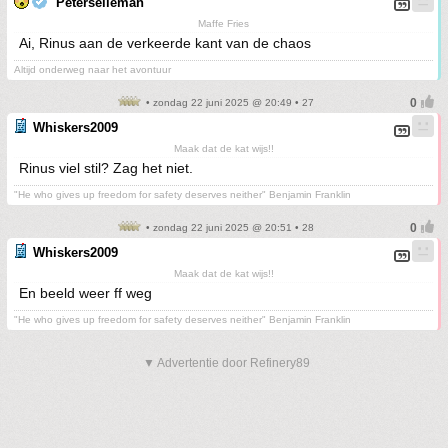
Peterselieman
Maffe Fries
Ai, Rinus aan de verkeerde kant van de chaos
Altijd onderweg naar het avontuur
• zondag 22 juni 2025 @ 20:49 • 27
Whiskers2009
Maak dat de kat wijs!!
Rinus viel stil? Zag het niet.
"He who gives up freedom for safety deserves neither" Benjamin Franklin
• zondag 22 juni 2025 @ 20:51 • 28
Whiskers2009
Maak dat de kat wijs!!
En beeld weer ff weg
"He who gives up freedom for safety deserves neither" Benjamin Franklin
▼ Advertentie door Refinery89