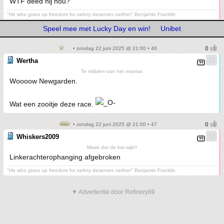
WTF deed hij nou?
"He who gives up freedom for safety deserves neither" Benjamin Franklin
Speel mee met Lucky Day en win!
Unibet
• zondag 22 juni 2025 @ 21:00 • 46
Wertha
Te midden van het moeras
Woooow Newgarden.
Wat een zooitje deze race.
• zondag 22 juni 2025 @ 21:00 • 47
Whiskers2009
Maak dat de kat wijs!!
Linkerachterophanging afgebroken
"He who gives up freedom for safety deserves neither" Benjamin Franklin
▼ Advertentie door Refinery89