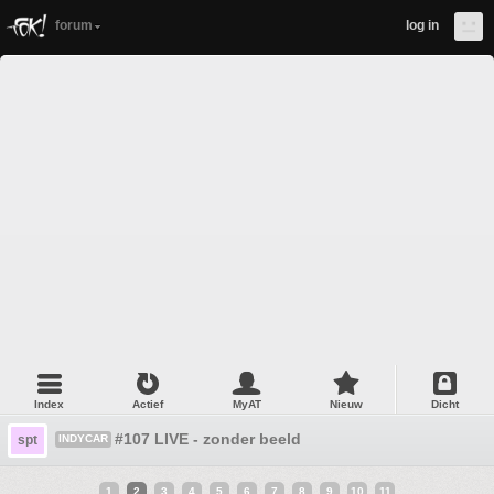
forum
log in
Index
Actief
MyAT
Nieuw
Dicht
#107 LIVE - zonder beeld
spt
INDYCAR
1
2
3
4
5
6
7
8
9
10
11