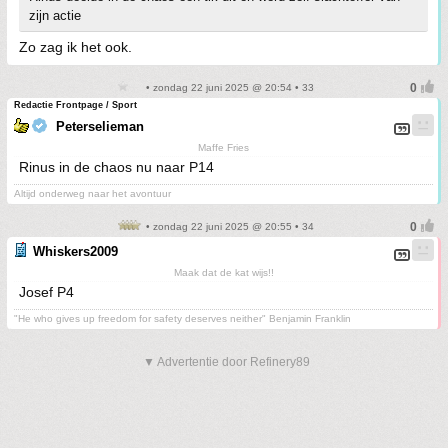
zijn actie
Zo zag ik het ook.
• zondag 22 juni 2025 @ 20:54 • 33
Redactie Frontpage / Sport
Peterselieman
Maffe Fries
Rinus in de chaos nu naar P14
Altijd onderweg naar het avontuur
• zondag 22 juni 2025 @ 20:55 • 34
Whiskers2009
Maak dat de kat wijs!!
Josef P4
"He who gives up freedom for safety deserves neither" Benjamin Franklin
▼ Advertentie door Refinery89