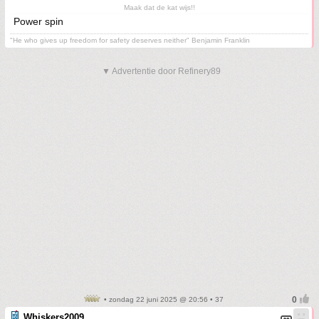
Maak dat de kat wijs!!
Power spin
"He who gives up freedom for safety deserves neither" Benjamin Franklin
▼ Advertentie door Refinery89
• zondag 22 juni 2025 @ 20:56 • 37
Whiskers2009