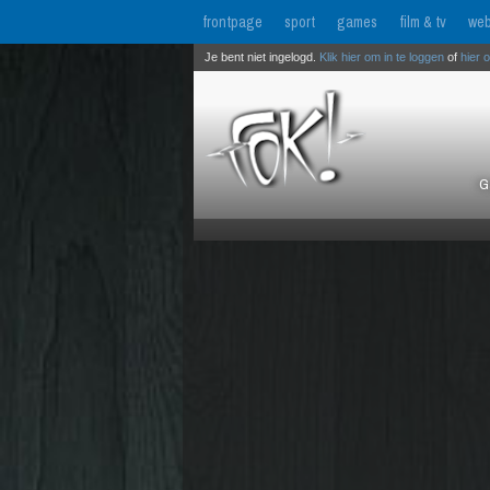
frontpage
sport
games
film & tv
web
Je bent niet ingelogd.
Klik hier om in te loggen
of
hier 
G