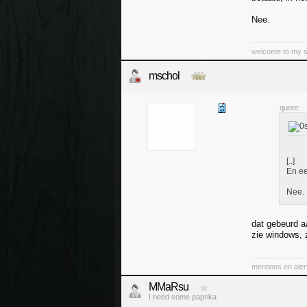
Nee.
welcome to my sub
mschol
quote:
[..]
En ee
Nee.
dat gebeurd a
zie windows, 
mentions en aler
MMaRsu
I need some paprika