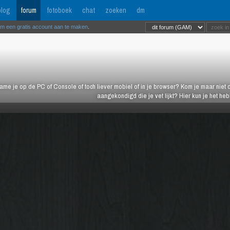
log
forum
fotoboek
chat
zoeken
dm
om een gratis account aan te maken
.
ame je op de PC of Console of toch liever mobiel of in je browser? Kom je maar niet d
aangekondigd die je vet lijkt? Hier kun je het h