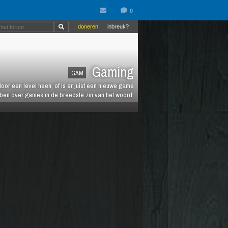
doneren
inbreuk?
Gaming
GAM
oor een level heen, of is er juist een nieuwe game
ebben over games in de breedste zin van het woord.