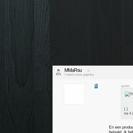
MMaRsu
I need some paprika
quote:
[..]
na 4 
En een produc
betaald, ik h