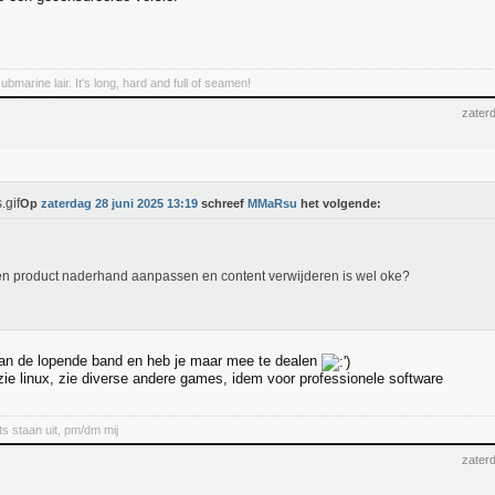
marine lair. It's long, hard and full of seamen!
zater
Op
zaterdag 28 juni 2025 13:19
schreef
MMaRsu
het volgende:
n product naderhand aanpassen en content verwijderen is wel oke?
an de lopende band en heb je maar mee te dealen
zie linux, zie diverse andere games, idem voor professionele software
ts staan uit, pm/dm mij
zater