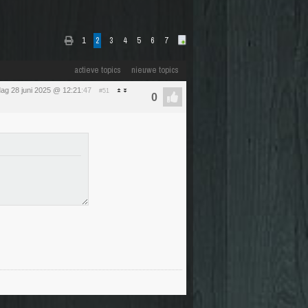
1
2
3
4
5
6
7
actieve topics
nieuwe topics
dag 28 juni 2025 @ 12:21
:47
#51