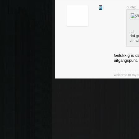
quote:
[..]
dat g
zie w
Gelukkig is d
uitgangspunt.
welcome to my sub