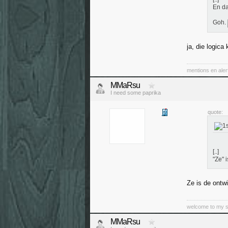
En da
Goh.
ja, die logic
mentions en aler
MMaRsu
I need some paprika
quote:
[..]
"Ze" 
Ze is de ontw
welcome to my sub
MMaRsu