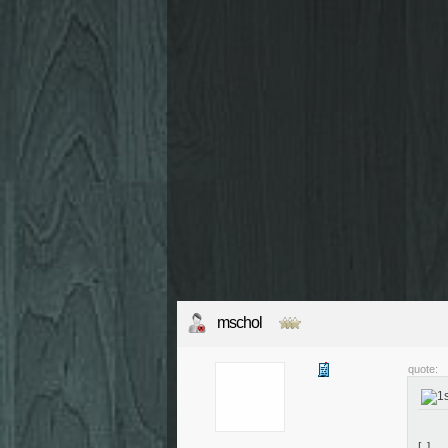
mschol
quote:
[..]