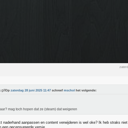
zater
Op
zaterdag 28 juni 2025 11:47
schreef
mschol
het volgende:
jaar? mag toch hopen dat ze (steam) dat weigeren
t naderhand aanpassen en content verwijderen is wel oke? Ik heb straks niet
eb een gecensureerde versie.