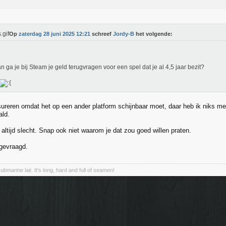
Op
zaterdag 28 juni 2025 12:21
schreef
Jordy-B
het volgende:
n ga je bij Steam je geld terugvragen voor een spel dat je al 4,5 jaar bezit?
ureren omdat het op een ander platform schijnbaar moet, daar heb ik niks mee
ald.
altijd slecht. Snap ook niet waarom je dat zou goed willen praten.
gevraagd.
marine lair. It's long, hard and full of seamen!