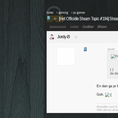
Index
»
gaming
»
pc games
[Het Officiële Steam Topic #194] Ste
abonnement
Unibet
Coolblue
Bitvavo
Jordy-B
quote:
[..]
de de
En dan ga je b
Goh.
Bestiality sure i
With almost all 