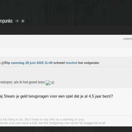
ampunks
zater
Op
zaterdag 28 juni 2025 11:49
schreef
mschol
het volgende:
veloper, als ik het goed lees
ij Steam je geld terugvragen voor een spel dat je al 4,5 jaar bezit?
s a fun thing to do. But I have to say this as a warning to you:
animals you can have a ball, but the hedgehog can never be buggered at all.