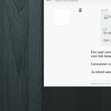
I need some paprika
quote:
[..]
En da
Goh.
Een spel cens
voor heb beta
Censureren is 
Ja refund aan
welcome to my sub