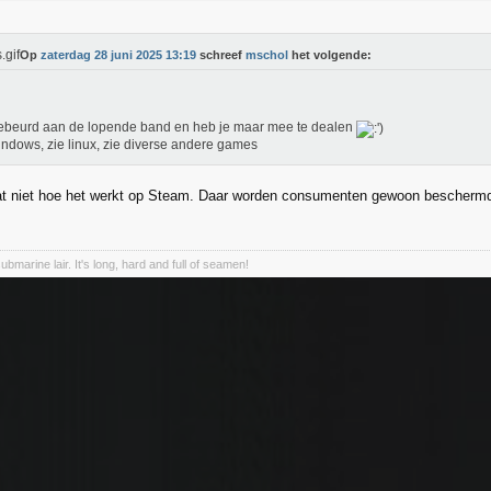
Op
zaterdag 28 juni 2025 13:19
schreef
mschol
het volgende:
ebeurd aan de lopende band en heb je maar mee te dealen
indows, zie linux, zie diverse andere games
at niet hoe het werkt op Steam. Daar worden consumenten gewoon beschermd, en
marine lair. It's long, hard and full of seamen!