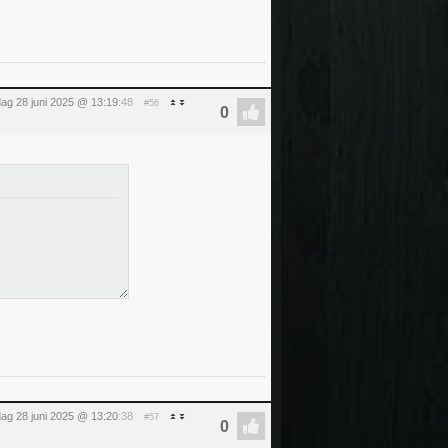
dag 28 juni 2025 @ 13:19
:48
#56
dag 28 juni 2025 @ 13:20
:38
#57