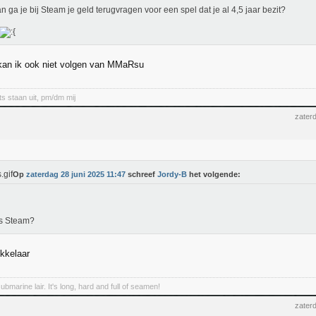
n ga je bij Steam je geld terugvragen voor een spel dat je al 4,5 jaar bezit?
a kan ik ook niet volgen van MMaRsu
ts staan uit, pm/dm mij
zater
Op
zaterdag 28 juni 2025 11:47
schreef
Jordy-B
het volgende:
is Steam?
ikkelaar
marine lair. It's long, hard and full of seamen!
zater