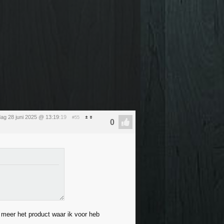
dag 28 juni 2025 @ 13:19
:19
#55
 meer het product waar ik voor heb